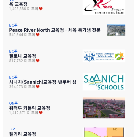
욕 교육청
1,408,886 회 조회
BC주
Peace River North 교육청 - 체육 특기생 전문
540,644 회 조회
BC주
켈로나 교육청
817,782 회 조회
BC주
사니치(Saanich)교육청-밴쿠버 섬
394,073 회 조회
ON주
워터루 카톨릭 교육청
1,412,671 회 조회
그외
캘거리 교육청