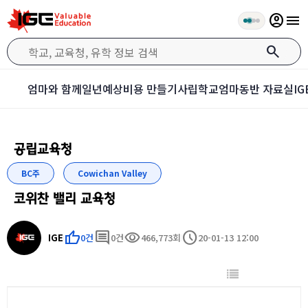
account_circle
menu
search
엄마와 함께
일년예상비용 만들기
사립학교
엄마동반 자료실
I
공립교육청
BC주
Cowichan Valley
코위찬 밸리 교육청
thumb_up
comment
visibility
schedule
IGE
0건
0건
466,773회
20-01-13 12:00