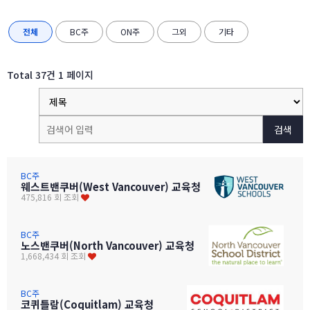
전체
BC주
ON주
그외
기타
Total 37건
1 페이지
검색
BC주
웨스트밴쿠버(West Vancouver) 교육청
475,816 회 조회
BC주
노스밴쿠버(North Vancouver) 교육청
1,668,434 회 조회
BC주
코퀴틀람(Coquitlam) 교육청