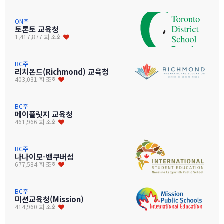
ON주
토론토 교육청
1,417,877 회 조회
BC주
리치몬드(Richmond) 교육청
403,031 회 조회
BC주
메이플릿지 교육청
461,966 회 조회
BC주
나나이모-밴쿠버섬
677,584 회 조회
BC주
미션교육청(Mission)
414,960 회 조회