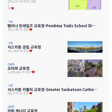
366,324 회 조회
| 댓글
1
개
그외
펨비나 트레일즈 교육청-Pembina Trails School Division
305,748 회 조회
그외
사스카툰 공립 교육청
201,484 회 조회
ON주
오타와 교육청
1,400,486 회 조회
그외
사스카툰 카톨릭 교육청-Greater Saskatoon Catholic Schools
301,276 회 조회
ON주
어퍼 캐나다 교육청