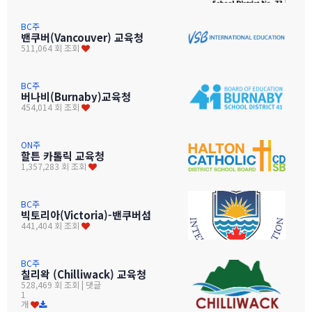
BC주
밴쿠버(Vancouver) 교육청
511,064 회 조회
BC주
버나비(Burnaby)교육청
454,014 회 조회
ON주
할튼 카톨릭 교육청
1,357,283 회 조회
BC주
빅토리아(Victoria)-밴쿠버섬
441,404 회 조회
BC주
칠리왁 (Chilliwack) 교육청
528,469 회 조회
| 댓글
1
개