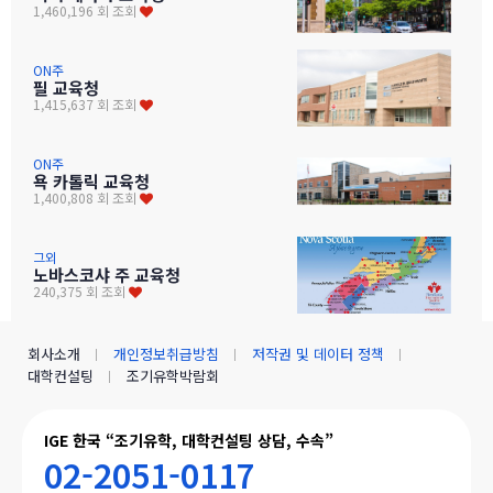
1,460,196 회 조회
ON주
필 교육청
1,415,637 회 조회
ON주
욕 카톨릭 교육청
1,400,808 회 조회
그외
노바스코샤 주 교육청
240,375 회 조회
회사소개
개인정보취급방침
저작권 및 데이터 정책
대학컨설팅
조기유학박람회
IGE 한국 “조기유학, 대학컨설팅 상담, 수속”
02-2051-0117