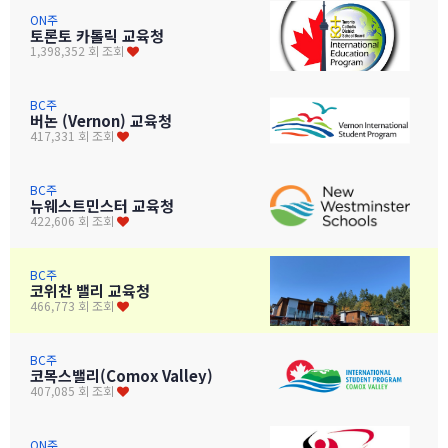
ON주
토론토 카톨릭 교육청
1,398,352 회 조회
BC주
버논 (Vernon) 교육청
417,331 회 조회
BC주
뉴웨스트민스터 교육청
422,606 회 조회
BC주
코위찬 밸리 교육청
466,773 회 조회
BC주
코목스밸리(Comox Valley)
407,085 회 조회
ON주