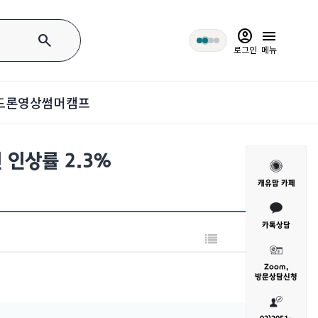
account_circle
menu
search
로그인
메뉴
드론영상
썸머캠프
 연 인상률 2.3%
캐유맘 카페
카톡상담
Zoom,
방문
상담신청