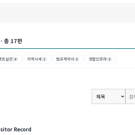
· 총
17
편
렌트실전
지역시세
법규계약서
생활인프라
4
1
3
3
itor Record