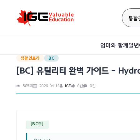
통합
엄마와 함께
일년
생활인프라
BC
[BC] 유틸리티 완벽 가이드 - Hydro,
585회
2026-04-13
IGE
0건
0건
[BC주]