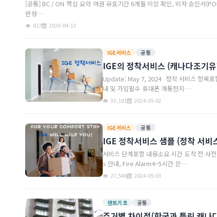
[공통] BC / ON 핵심 요약 여권 유효기간 6개월 이상 확인, 비자 승인서(POE Letter), LOA, 재정증명 원본을 반드시 기내 수하물에 지참 한국에서 환율우대 은행 사전 개설, 초기 비용(자동차, 가구, 보증금 등)을 감안한 환전 및 송금 계획
완성…
617
2026-04-13
IGE서비스
공통
IGE의 정착서비스 (캐나다조기유
Update: May 7, 2024 정착 서비스 항목포함 내용비고 집 렌트 계약한국에서 사전 계약 완료, IGE 신용 보증출국 전 완료 차량 구입중고차 구입 동행, 귀국 시 판매 지원선택 보험 가입자동차/의료 보험 안
내 및 가입필수 휴대폰 개통현지…
33,181
2024-05-02
IGE서비스
공통
IGE 정착서비스 샘플 (정착 서비
서비스 단계포함 내용소요 시간 도착 전 사전 업무렌트 서칭, 정보 제공(사진/동영상), 대리 계약출국 2~4주 전 유틸리티 신청전기(BC-Hydro), 인터넷 예약출국 2주 전 공항픽업마중, 마트, 입주, Appliance
s 안내, Fire Alarm4~5시간 은…
27,546
2024-05-03
렌트기초
공통
주거별 차이점(한국과 틀린 캐나다 