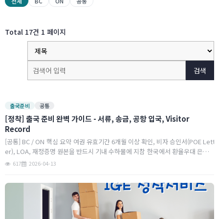
전체
BC
ON
공통
Total
17
건
1 페이지
검색
출국준비
공통
[정착] 출국 준비 완벽 가이드 - 서류, 송금, 공항 입국, Visitor
Record
[공통] BC / ON 핵심 요약 여권 유효기간 6개월 이상 확인, 비자 승인서(POE Lett
er), LOA, 재정증명 원본을 반드시 기내 수하물에 지참 한국에서 환율우대 은행
사전 개설, 초기 비용(자동차, 가구, 보증금 등)을 감안한 환전 및 송금 계획 완
617
2026-04-13
성…