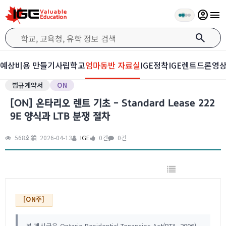
account_circle
menu
search
예상비용 만들기
사립학교
엄마동반 자료실
IGE정착
IGE렌트
드론영
법규계약서
ON
[ON] 온타리오 렌트 기초 - Standard Lease 222
9E 양식과 LTB 분쟁 절차
568회
2026-04-13
IGE
0건
0건
[ON주]
본 게시글은 Ontario Residential Tenancies Act(RTA, 2006)