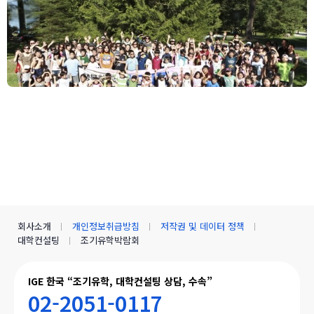
F
2
(
회사소개
개인정보취급방침
저작권 및 데이터 정책
요
대학컨설팅
조기유학박람회
-
IGE 한국 “조기유학, 대학컨설팅 상담, 수속”
02-2051-0117