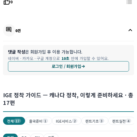
thumb_up
0
keyboard_arrow_up
comment
0건
댓글 작성
은 회원가입 후 이용 가능합니다.
네이버 · 카카오 · 구글 계정으로
10초
만에 가입할 수 있어요.
로그인 / 회원가입
IGE 정착 가이드 — 캐나다 정착, 이렇게 준비하세요 · 총
17
편
전체
출국준비
IGE서비스
렌트기초
렌트실전
17
1
2
3
4