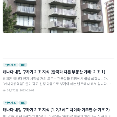
로
2
(
(
렌트기초
BC
:
1
캐나다 내집 구하기 기초 지식 (한국과 다른 부동산 거래- 기초 1)
~
최대한 캐나다 현지 사정을 거의 모르는 한국분들 입장에서 글을 쓰겠습니다.
2
"캐나다유학맘" 들이 학교 선정 다음으로 챙겨야 하는 렌트에 대해서 입니다. 렌
한
칭
트는 한국식으로 "월세" 구하는 것 입니다. 가장 큰 한국과의…
34,772
2023-12-01
룸
a
*
렌트기초
BC
캐나다 내집 구하기 기초 지식 (1,2,3베드 차이와 거주인수-기초 2)
(
캐나다에서 렌트구하기 제2편!! 이번에는 2편으로 한국과 차이나는 집 구조 및