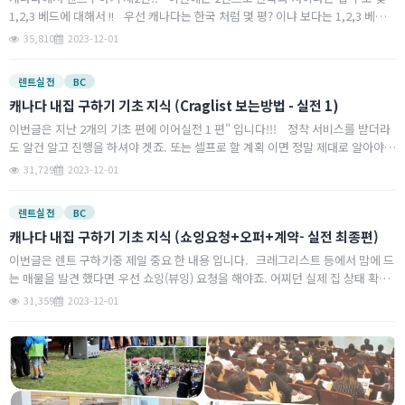
진
터
료
1,2,3 베드에 대해서 !! 우선 캐나다는 한국 처럼 몇 평? 이냐 보다는 1,2,3 베드
I
이냐가 기준이 됩니다. 물론 캐나다도 집 면적은 대체로 렌…
35,810
2023-12-01
G
상
E
렌트실전
BC
캐나다 내집 구하기 기초 지식 (Craglist 보는방법 - 실전 1)
스
이번글은 지난 2개의 기초 편에 이어실전 1 편" 입니다!!! 정착 서비스를 받더라
도 알건 알고 진행을 하셔야 겟죠. 또는 셀프로 할 계획 이면 정말 제대로 알아야
하고요. 앞글에서 여러개의 렌트 알아보는 사이트가 있다고 했지만 가장 대…
31,729
2023-12-01
2
~
렌트실전
BC
4
캐나다 내집 구하기 기초 지식 (쇼잉요청+오퍼+계약- 실전 최종편)
이번글은 렌트 구하기중 제일 중요 한 내용 입니다. 크레그리스트 등에서 맘에 드
는 매물을 발견 했다면 우선 쇼잉(뷰잉) 요청을 해야죠. 어찌던 실제 집 상태 확인
해야 하고요. 한국 처럼 인터넷 등기 조회로 실제 집주인등 확인이 안되고 신축
31,359
2023-12-01
이…