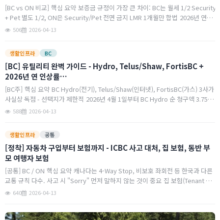
A
[BC vs ON 비교] 핵심 요약 보증금 규정이 가장 큰 차이: BC는 월세 1/2 Security
l
+ Pet 별도 1/2, ON은 Security/Pet 전면 금지 LMR 1개월만 합법 2026년 연간
a
인상률: BC 2.3%, ON 2.1% 둘 다 역사적으로 …
506
2026-04-13
r
4
생활인프라
BC
~
[BC] 유틸리티 완벽 가이드 - Hydro, Telus/Shaw, FortisBC +
5
2026년 연 인상률…
[BC주] 핵심 요약 BC Hydro(전기), Telus/Shaw(인터넷), FortisBC(가스) 3사가
사실상 독점 - 선택지가 제한적 2026년 4월 1일부터 BC Hydro 순 청구액 3.75%
인상(기본요금 0.59% + Rate Rider 조정) 202…
588
2026-04-13
생활인프라
공통
[정착] 자동차 구입부터 보험까지 - ICBC 사고 대처, 집 보험, 동반 부
모 여행자 보험
[공통] BC / ON 핵심 요약 캐나다는 4-Way Stop, 비보호 좌회전 등 한국과 다른
교통 규칙 다수. 사고 시 "Sorry" 먼저 말하지 않는 것이 중요 집 보험(Tenant Pa
ckage)은 연 약 $300~$500, 현대 콘도/렌트 계약에서 가입이 …
640
2026-04-13