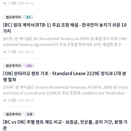
Valley(아보츠포드/칠리왁)는 밴쿠버 대비 30~40% 저렴하나 통학 거리와 차량
716
2026-04-13
필수…
중
법규계약서
BC
트
[BC] 임대 계약서(RTB-1) 주요 조항 해설 - 한국인이 놓치기 쉬운 10
가지
주
[BC주] 본 게시글은 BC Residential Tenancy Act(RTA) 및 표준 양식 RTB-1(Re
A
sidential Tenancy Agreement)의 주요 조항을 한국어로 요약, 해설한 참고 자
p
료입니다. 법률 자문이 아니며, IGE의 공식 번역이 아닙니…
p
625
2026-04-13
l
i
법규계약서
ON
a
[ON] 온타리오 렌트 기초 - Standard Lease 2229E 양식과 LTB 분
n
다
쟁 절차
c
e
[ON주] 본 게시글은 Ontario Residential Tenancies Act(RTA, 2006) 및 Stand
s
ard Form of Lease(Form 2229E)의 주요 조항과 Landlord and Tenant Board
(LTB) 분쟁 절차를 한국어로 요약…
569
2026-04-13
내
F
법규계약서
공통
i
r
[BC vs ON] 주별 렌트 제도 비교 - 보증금, 인상률, 공지 기간, 분쟁 기
e
관