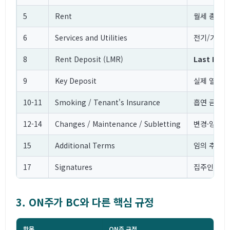
5
Rent
월세 총액, 지
6
Services and Utilities
전기/가스/
8
Rent Deposit (LMR)
Last Mon
9
Key Deposit
실제 열쇠 교
10-11
Smoking / Tenant's Insurance
흡연 금지는
12-14
Changes / Maintenance / Subletting
변경·양도는 
15
Additional Terms
임의 추가 
17
Signatures
집주인 서명
3. ON주가 BC와 다른 핵심 규정
항목
ON주 규정