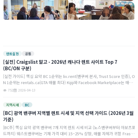
(
행
C
-
H
용
y
3
d
r
3
o
렌트실전
공통
0
(
2
[실전] Craigslist 말고 - 2026년 캐나다 렌트 사이트 Top 7
(
(BC/ON 구분)
월
[실전 가이드] 핵심 요약 BC 1순위는 liv.rent(밴쿠버 본사, Trust Score 인증), O
N 1순위는 rentals.ca(GTA 매물 최다) Kijiji와 Facebook Marketplace는 매물
수 많지만 사기 매물 비율 최고. 2025년 토론…
752
2026-04-13
2
지역시세
BC
장
차
[BC] 광역 밴쿠버 지역별 렌트 시세 및 지역 선택 가이드 (2026년 3월
기준)
록
[BC주] 핵심 요약 광역 밴쿠버 7개 지역 렌트 시세 비교 (노스밴쿠버부터 아보츠포
드까지) 웨스트밴쿠버는 기재 가격 대비 15~25% 상향, 매물 자체가 귀함 Fraser