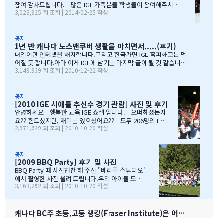
참여 감사드립니다. 많은 IGE 가족분들 학생들이 참여해주시고,
거라고 말씀해주시고아이의 작은 장단점도 다 알고 계시고 장점도
3,023,925 회 조회 | 2014-02-25 작성
빛내주셔서 감사드립니다. 안타깝게도 화창한 날씨여야하는데,
크게 칭찬해주시고학년 마지막 주에는 저를 앉혀놓고 방학 캠프 리
눈보라치는 휘슬러 였으며, 아무도 다치지않고 무사히 행사를 마추
스트 업도 &…
어서 다행입니다. 행사때마다 도와주시는 조이모터스 권도영 차
장님, 웨스트캐나다 보험 김정중부장님, 하나투어 지용구님, IGE S
공지
1년 반 캐나다 노스밴쿠버 생활을 마치면서.....(후기)
CHOOL 부서에 김미정선생님, 박숙희 선생님 그리고 코퀴틀람 사
무실에 김의정팀장님, 김예경님 진심을 감사드립니다. 마지막으
내일이면 인테넷을 해지합니다.그리고 한국가면 IGE 홈피하고는 멀
로 요번 행사를 진행해주신 전준성 본부장님께 감사드리며, 이벤트
어질 듯 합니다.아마 이게 IGE에 남기는 마지막 글이 될 것 같습니다
3,149,939 회 조회 | 2010-12-22 작성
까지 준비해주신 본부장님 수고많으셨습니다. " 스키 이벤트" 꼭
1년 반동안의 시간...저희 아이들에게 너무 소중한 시간이였습니다.
참여부탁리며, 휘슬러에서 찍은 사진들 올려드리오니, 필요하신 분
처음 유학을 결정하고 가장 고민되었던 것이 지역 및 학교와 유학원
들은 댓글로 남겨주시면, 카톡 혹은 메일로 보내드리겠습니다. 감
선택이였는데......추천 받은 세 군 데 중에서 선택한 IGE.....서비스
사합니다.…
마인드가 확실하고 고객을 끝까지 책임질 줄 아는 회사였습니다.한
공지
[2010 IGE 시애틀 추신수 경기 관람] 사진 및 후기
국 학생이 적은 웨스트 벤쿠버. 그리고 정 사장님이 추천해주신 caulf
eild.....최고의 선택이였습니다. 아이들은 지난 주 부터 계속 farew
안녕하세요 행복한 교육 IGE 죠셉 입니다. 오떠하셨는지
ell party입니다.지난 주에 큰애는 6학년 남자 애들 모두 모여서 이번
요?? 힘드셨지만, 재미는 있으셨어요?? 모두 206명의 IGE
2,971,629 회 조회 | 2010-10-20 작성
에 떠나는 한국 아이 2명을 위한 피자파티에 참석하였고 이번 주는 6
가족분들이 참석하셨으며, 무사히 이벤트 마무리되었습니
학년 아이들끼리 노벤에 있는 레이저텍에서 번개 모임을 하고 놀다가
다. 아버님/어머님들의 한마음으로 잘~알 마무리 할수있었
왔습니다.둘째는 친했던 친구들 집에 초대를 받아서 4명의 친구와 돌
습니다. 감사합니다...꾸벅!!! 이른 아침부터 준비하시고,
아가면서 sleep over하느라 집에 들어오질 않습니…
국경에서 장작 3시간동안 시간이 걸리셨고....오마이갓~!!!
공지
[2009 BBQ Party] 후기 및 사진
그래두 미국땅은 밟아보았죠~~추신수도 보고~~야구경기도
보고~~~따뜻한 햇빛아래에서 시원한 맥주도....ㅋㅋㅋ ^^
BBQ Party 때 사진협찬 해 주신 "베리푸 스튜디오"
아버님/어머님들의 여유스러운 모습에 저 또한 신나드라고
에서 촬영한 사진 올려 드립니다.우리 아이들 모
3,163,292 회 조회 | 2010-10-20 작성
요~~~응원도 힘차게 하며...단지 추신수 선수가 뒷 돌아보지
습 잘 찾아 보세요..혹시나 빠진 가족이 있더라도 용
않아서 아쉬웠지만...........( 쫌~~ 뒤를 돌아보고 손 한번 흔
서 해 주셔요..^_____________^
들어주면 안디나??? ^^ 다음에는 박찬호선수 ?) 역시 집
&…
떠나면 고생이죠??? ㅋㅋㅋㅋㅋㅋ …
캐나다 BC주 초등,고등 랭킹(Fraser Institute)은 어떻게 만들어 지나 ?