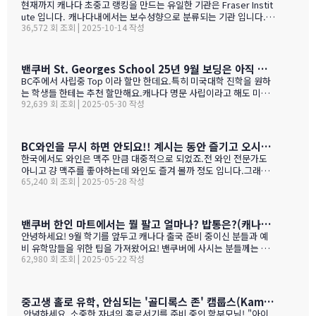
현재까지 캐나다 초중고 랭킹을 만드는 유일한 기관은 Fraser Instit
ute 입니다. 캐나다내에서는 보수성향으로 분류되는 기관 입니다.
36,572 회 조회 | 2025-10-14 작성
하여간일반적으로 학교 랭킹 하면 학교의 성적 그러니까 표준 시험결
과가 주가 될것으로 예상 하지만 ....주마다 차이는 있지만 20%-45%
가 학업 관련 비중이고 다른 여타 지수가 나머지를 차지 합니다. BC
고등학교의 경우 (9개 지표):평균 시험 점수 (Average exam mark)
밴쿠버 St. Georges School 25년 9월 보딩은 아직 자리가 있다고 하네요.
졸업률 (Diploma completion rate)학생당 이수 과목 수 (Courses
BC주에서 사립중 Top 이라 할만 한데요.특히 미국대학 진학을 원하
taken per student)진급 지연율 (Delayed advancement rate)
는 학생들 한테는 추천 할만해요.캐나다 명문 사립이라고 해도 미국
시험 낙제율 (Percentage of exams failed)학교 vs 시험 점수 차
92,639 회 조회 | 2025-05-30 작성
대학 진학은 그저그런 학교도 많거던요.이학교가 하여간 학비+보딩
이 (School vs. exam mark difference) 7-9. 성별 격차 지표 3개
이 젤 비싸기는 하죠.아래는 입학 절차 입니다. SSAT가 아직 준비 안
(Gender gap indicators)BC주의 경우 초등학교는 FSA(Foun…
된 학생들도 가능 하니 관심 있으시면 문의 주세요. Boarding Stud
ent TuitionCanadian Students$73,500American / Mexican / or
BC와인을 무시 하면 안되요!! 계시는 동안 즐기고 오시기를 바랍니다. (밴쿠버에서 소주는 얼마?)
Non-Resident Canadian Students$84,000International Stude
한국에서도 와인은 맥주 만큼 대중적으로 되었죠.전 와인 전문가도
nts$99,500
아니고 걍 맥주를 좋아하는데 와인도 즐겨 볼까 정도 입니다.그래도
65,240 회 조회 | 2025-05-28 작성
와인을 이것 저것 10년넘게 먹다 보니 캐나다, 미국 와인이 유럽산 대
리보 가격부터 해서 난 좋더라 하는 것이 굳어 지기는 했어요.(일단
다음날 숙취감이 없어서. ㅎ)캐나다 첨 가시는분들이 놀라는 점중 하
나가 술을 마트,편의점에서 팔지 않고 따로 리쿼스토어나 와인 N 비
밴쿠버 한인 마트에서는 뭘 팔고 얼마나? 밥통은?(캐나다 출국 준비 중이신 분들과 예비 유학맘들을 위한)
어 스토어만 가야 살수 있다는 것이죠.하여간 이번에는 BC와인 장점
안녕하세요! 9월 학기를 앞두고 캐나다 출국 준비 중이신 분들과 예
을 한번 알아볼게요. GPT가 정리 해본 글이에요. 한번 보세요.그리고
비 유학맘들을 위한 팁을 가져왔어요! 밴쿠버에 사시는 분들께는 이
어떤 와인이 있나? 아래 사진으로 함 보세요.ㅎㅎ 그리고 밴쿠버에서
62,980 회 조회 | 2025-05-22 작성
미 익숙한 정보일 수도 있지만, 처음 가시는 분들께는 정말 유용할 거
파는 한국 소주 종류와 가격도 함 보세요. 당연 한국보다 비싸죠!!!1.
예요. 특히 먹고 사는 문제는 정말 중요하잖아요! 오늘은 코퀴틀람에
BC 와인이 유럽 와인보다 돋보이는 점구분BC 주 (오카나건 중심)유
있는 한남마트를 소개해드릴게요! 북미에서는 H-mart가 워낙 유명
럽 전통 산지기후·테루아한여름 일조량이 부르고뉴·토스카나보다 1
하지만, 밴쿠버 지역에서는 한남마트도 있죠. (홍보글 절대 아님 ㅋ
중고생 홀로 유학, 안심되는 '골디록스 존' 캠룹스(Kamloops)가 정답입니다
0-15 % 길고, 일교차가 커 산도가 살아 있음. 서늘한 밤 덕분에 과일
ㅋ)사진들을 보시면서 가격대와 어떤 물건들이 있는지 미리 체크해
안녕하세요, 소중한 자녀의 홀로서기를 준비 중인 학부모님! "아이
향이 …