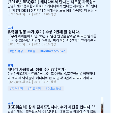
[2016년 BBQ후기] 캐나다에서 만나는 새로운 가족입니다
다. 유학맘이야기에 댓글이 27 이였지만, 참석해주시는 학부모
님들은 50분이 넘으셔서, 처음 오픈닝때 당황스러웠지만요~~ 바
안녕하세요 행복한교육 IGE “ 캐나다에서 만나는 새로운 가족” 입니
쁘신 와중에 참석해주신 [TD은행,오경호부동산,웨스트캐나다종
다. 제8회 IGE BBQ 파티에 참석해주신 모든 IGE 가족분들께 진심으
5,714,941 회 조회 | 2016-09-06 작성
합보험,캐나다쉬핑(코쉽해운),한인모터스]VERY 감사드리며, 언제
로 감사드립니다. 오전에 비가 와서 걱정 또 걱정을 하였지만, 어느
나 다과를 책임져주시는 오경호 팀장님 사모님께 진심으로 감사드
어머님께서는 오시는 중이시라고 전화 한통에 이런 생각을 하엿지요
리옵니다. 6월말이면 학기가 마무리되고, 한국으로 귀국하시는
~~ 한분이 오시던 두분이 오시던 감사히 생각하는 마음으로 이른 오
데 불편한거 없이 꼼꼼히 준비하시기 바라며, 내일이면 아마도 무
전부터 차근 차근 준비하엿습니다. 많은 IGE 가족분들께서 참석해주
공지
유학맘 감동 수기(후기) 수상 2번째 글 입니다.
한의 카톡 및 연락이 오지않을까 생각이 …
셧으며,(총114가족) 노스밴쿠버,랭리교육청 교육감님들께서도 참석
해주셧습니다. 11시30분부터 오픈닝을 시작하엿고, 12시부터 BBQ
"우리 아이들이 10년, 20년 뒤 알찬 인생을 살아갈 수 있는 밑거름
파티 시작으로 START 하엿지요. 그 다음 자녀학생들을 위하여 보물
이 될 수 있을까." 지난해 여름 9살짜리 아들과 6살짜리 딸아이를 데
6,809,730 회 조회 | 2016-05-16 작성
찻기 그리고 Q & A 를 시작으로 학부모님들께 답을 마추신 분들께 선
리고 캐나다 밴쿠버로 조기유학을 떠날 결심을 했을 때, 매일밤 떠오
물을 증정하는 즐거운 시간을 가져습니다. 매년 여름마다 BBQ 파티
르는 고민이었습니다. 지난 10여년동안 부모님과 함께 삼대가 살아
#현지적응
#적응
#NorthVancouver
를 진행하면서 시간이 정말 빨리 가는구나 생각이 듭니다. 맨처음…
왔기에 고민은 더욱 컸습니다. 가족이 떨어져 지내는 시간을 나이 드
신 부모님들이 견디실 수 있을까 하는 점도 마음을 무겁게 했습니다.
하지만 부모님께서는 "아이들의 장래를 위해 맹모삼천지교(孟母三
공지
遷之敎, 맹자의 어머니가 자식을 위해 세 번 이사했다는 뜻)는 못할
캐나다 사립학교, 생활 수기?? (후기)
망정, 조금이라도 기회가 있을 때 망설이지 말라"는 말로 오히려 제
안녕하세요?저는 트와슨에 사는 조수현(G7),조준현(G1) 엄마입니
등을 떠미셨습니다. 경제적인 여건이 딱히 좋은 것도 아니었습니다.
다.저와 제 아이들이 캐나다에 온 지 벌 써 4년이 다 되어 가네요.이
유학비용도 평소 한국에서 들어가던 교육비에 생활비가 조금 더 들어
8,652,894 회 조회 | 2016-04-27 작성
렇게 오래 있게 된 이유는 단 하나 너무 좋아서 입니다.철새도래지 바
가는 수준으로 잡았습니다. 자린고비 정신으로 단단히 무장을 했지
다도 가까이 있고 조용하고 제 아이들이 다니는 학교도 너무 좋습니
요. 어찌보면 단순무식하게 "영어도 배우고 아이들이 살아…
#지역선정
#학교선정
#Delta SHS
다.백인 비율도 높고요.ㅎㅎ제가 가장 만족도가 높았던 높게 생각 하
는 것은아이들이 다니는 학교입니다.Sacread heart school 입니
다.카톨릭 사립이구요.선생님들이 정말 좋습니다.교내 클럽 활동도
공지
정말 대단합니다.발론티어로 돌아가는 것도 대단하고요. 큰아이가
[IGE휘슬러] 참석 감사드립니다. 후기 사진들 입니다 ^^
처음 왔을 떼 G4 영어도 잘 못하고 힘들어 할 때 워낙 엉뚱한 놈이라
안녕하세요 행복한교육 IGE 입니다. 2월 22일 휘슬러 스키 캠프
엉뚱한 짓을 할 때도 선생님께서 괜찮다고남자아이들은 그렇게 크는