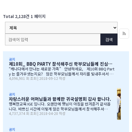
Total 2,128건
1 페이지
검색
공지
제10회_ BBQ PARTY 참석해주신 학부모님들께 진심으로 감사드립니다
“캐나다에서 만나는 새로운 가족” 안녕하세요, 제10회 BBQ Part
y 는 즐거우셧는지요? 많은 학부모님들께서 자리를 빛내주셔서 너
4,096,901 회 조회 | 2018-09-12 작성
무 감사합니다. 오전에 비가 와서 많이 걱정을 하엿지만, 다행이도
비가 않오지 않아서, 무사히 행사를 진행할수 잇었습니다. 잠을 설치
며, 이른 새벽부터 일어나, 일기예보를 보며, 비가 않온다고 하여, 너
무 감사하엿지요. (아마 작년에 참석하셧던 학부모님들은 아주 아주
공지
자랑스러운 어머님들과 함께한 귀국설명회 감사 합니다.
잘 아셧을것입니다 ^^). 매년 여름의 BBQ 파티는 WELCOME TO C
ANADA & WELCOME TO IGE 의미를 두고 있습니다. Q & A 에서 I
행복한교육 IGE 입니다. 오랜만에 햇님이 아침을 반겨준거 같사옵
GE 의 Motto 에 대해서, 언급드린봐와 같이, 행사 준비에 음식준비
니다. 바쁘신 시간에 이렇게 많은 학부모님들께서 참석해주셔서
4,737,374 회 조회 | 2018-04-20 작성
그리고 상품 물건을 구입하면서, 필요하신 생필품(?)이 무엇인지? 고
자리를 빛내주셔서 진심으로 감사 또 감사드립니다. 멀리서 남아
민 또 고민하고 쇼핑을 하였습니다. 또한, 음식은 염치스럽게 매년 어
서 오신 학부모님도 계시고, 요번 여름에 한국으로 돌아가시지않
머님께서…
지만, 미리 귀국에 대해서 대비하시는 학부모님들 계셔서 역시 Ko
rean 어머님들은 준비성은 최고 인걸 다시 느끼게된 하루엿습니
공지