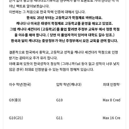
근거 없이 중고생 캐나다조기유학은 밴쿠버가 좋가 토론토로 가야 한다는 식 이
아닌 팩트로 알아보겟습니다.
이번에는 그 처음으로 한국 학력 인증에 대해서 입니다.
한국도 25년 부터는 고등학교가 학점제로 바뀌는데요.
캐나다 나 미국은 태생이 학점제로 고등학교를 운영을 해오고 있었죠.
그럼 캐나다 세컨더리 (고등학교)를 졸업 할려면 주정부 교육부 에서 정한 학점
을 이수를 해야 합니다. ( 당연 이 졸업자격이 있어야 대학도 갈수 있죠.)
한국과 달리 캐나다는 중앙정부가 아닌 주정부에서 모든 교육을 관여 합니다.
결론적으로 한국에서 중학교, 고등학교 성적을 캐나다 세컨더리 학점으로 인정
받기는 온타리오 주가 유리 합니다.
아래 표에 있듯이 한국성적이 정상적 (그러니까 fail 등이 없고 성적이 너무 낮지
않은 경우) 최대로 인정받을 수 있는 학점이 정해져 있습니다.
이수 학년(한국)
입학 학년(캐나다)
최대 인정학점
G9(중3)
G10
Max 8 Credits
G10(고1)
G11
Max 16 Credits