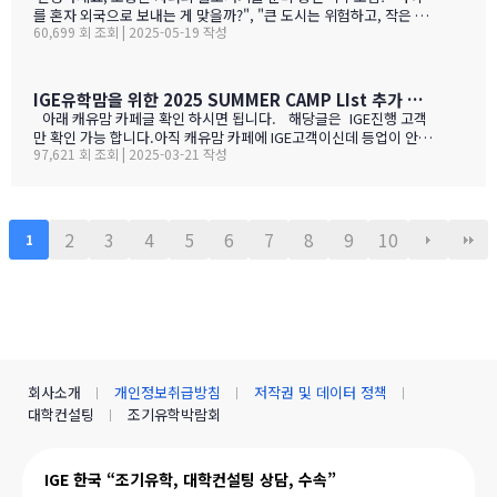
보세요!특히 주목할 점은 전기밥솥인데요, 한국에서 가져간 제품은
를 혼자 외국으로 보내는 게 맞을까?", "큰 도시는 위험하고, 작은 도
전압이 달라서 사용할 수 없어서 어쩔 수 없이 현지에서 새로 구입해
60,699 회 조회 | 2025-05-19 작성
시는 교육환경이 부족할까?" 이런 고민으로 밤잠 설치시죠? 오늘은
야 하는 것중 하나 일수 있죠? 하기는 요새는 워낙 밥들을 먹지 않다
중고생 홀로 유학 가기에 가장 이상적인 캐나다 '캠룹스'를 소개해 드
보니 IGE에서 막판에 캐나다행을 결정 하신분들을 위해서 5월 31일
릴게요. 우리 아이 혼자 보내도 안심되는 '골디록스 존' 캠룹스 골디
추가로 zoom 으로 정착설명회를 하게 되었습니다.
록스 존이란 '너무 크지도 작지도 않은, 딱 적당한 환경'을 말해요. 아
IGE유학맘을 위한 2025 SUMMER CAMP LIst 추가 되었습니다.
이 혼자 유학가기에 캠룹스가 딱 맞는 이유, 함께 알아볼까요? ?️ 아
아래 캐유맘 카페글 확인 하시면 됩니다. 해당글은 IGE진행 고객
이 혼자서도 쉽게 적응할 수 있는 도시 규모 인구 약 1…
만 확인 가능 합니다.아직 캐유맘 카페에 IGE고객이신데 등업이 안된
97,621 회 조회 | 2025-03-21 작성
분들은 등업 신청 해주시기 바랍니다. 해당글 바로 가기 --> http
s://cafe.naver.com/canadauhakmoms/2775 https://ca
fe.naver.com/canadauhakmoms/2775
2
3
4
5
6
7
8
9
10
1
회사소개
개인정보취급방침
저작권 및 데이터 정책
대학컨설팅
조기유학박람회
IGE 한국 “조기유학, 대학컨설팅 상담, 수속”