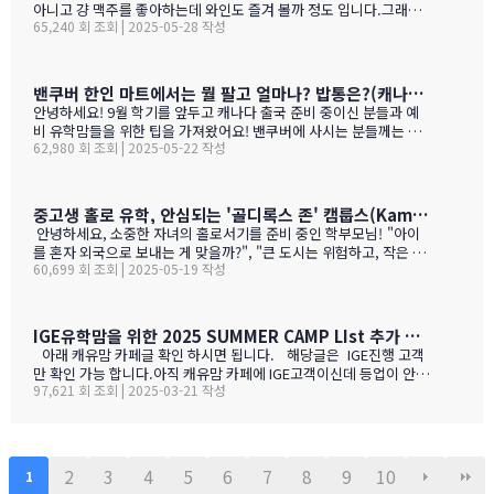
nts$99,500
아니고 걍 맥주를 좋아하는데 와인도 즐겨 볼까 정도 입니다.그래도
65,240 회 조회 | 2025-05-28 작성
와인을 이것 저것 10년넘게 먹다 보니 캐나다, 미국 와인이 유럽산 대
리보 가격부터 해서 난 좋더라 하는 것이 굳어 지기는 했어요.(일단
다음날 숙취감이 없어서. ㅎ)캐나다 첨 가시는분들이 놀라는 점중 하
나가 술을 마트,편의점에서 팔지 않고 따로 리쿼스토어나 와인 N 비
밴쿠버 한인 마트에서는 뭘 팔고 얼마나? 밥통은?(캐나다 출국 준비 중이신 분들과 예비 유학맘들을 위한)
어 스토어만 가야 살수 있다는 것이죠.하여간 이번에는 BC와인 장점
안녕하세요! 9월 학기를 앞두고 캐나다 출국 준비 중이신 분들과 예
을 한번 알아볼게요. GPT가 정리 해본 글이에요. 한번 보세요.그리고
비 유학맘들을 위한 팁을 가져왔어요! 밴쿠버에 사시는 분들께는 이
어떤 와인이 있나? 아래 사진으로 함 보세요.ㅎㅎ 그리고 밴쿠버에서
62,980 회 조회 | 2025-05-22 작성
미 익숙한 정보일 수도 있지만, 처음 가시는 분들께는 정말 유용할 거
파는 한국 소주 종류와 가격도 함 보세요. 당연 한국보다 비싸죠!!!1.
예요. 특히 먹고 사는 문제는 정말 중요하잖아요! 오늘은 코퀴틀람에
BC 와인이 유럽 와인보다 돋보이는 점구분BC 주 (오카나건 중심)유
있는 한남마트를 소개해드릴게요! 북미에서는 H-mart가 워낙 유명
럽 전통 산지기후·테루아한여름 일조량이 부르고뉴·토스카나보다 1
하지만, 밴쿠버 지역에서는 한남마트도 있죠. (홍보글 절대 아님 ㅋ
중고생 홀로 유학, 안심되는 '골디록스 존' 캠룹스(Kamloops)가 정답입니다
0-15 % 길고, 일교차가 커 산도가 살아 있음. 서늘한 밤 덕분에 과일
ㅋ)사진들을 보시면서 가격대와 어떤 물건들이 있는지 미리 체크해
안녕하세요, 소중한 자녀의 홀로서기를 준비 중인 학부모님! "아이
향이 …
보세요!특히 주목할 점은 전기밥솥인데요, 한국에서 가져간 제품은
를 혼자 외국으로 보내는 게 맞을까?", "큰 도시는 위험하고, 작은 도
전압이 달라서 사용할 수 없어서 어쩔 수 없이 현지에서 새로 구입해
60,699 회 조회 | 2025-05-19 작성
시는 교육환경이 부족할까?" 이런 고민으로 밤잠 설치시죠? 오늘은
야 하는 것중 하나 일수 있죠? 하기는 요새는 워낙 밥들을 먹지 않다
중고생 홀로 유학 가기에 가장 이상적인 캐나다 '캠룹스'를 소개해 드
보니 IGE에서 막판에 캐나다행을 결정 하신분들을 위해서 5월 31일
릴게요. 우리 아이 혼자 보내도 안심되는 '골디록스 존' 캠룹스 골디
추가로 zoom 으로 정착설명회를 하게 되었습니다.
록스 존이란 '너무 크지도 작지도 않은, 딱 적당한 환경'을 말해요. 아
IGE유학맘을 위한 2025 SUMMER CAMP LIst 추가 되었습니다.
이 혼자 유학가기에 캠룹스가 딱 맞는 이유, 함께 알아볼까요? ?️ 아
아래 캐유맘 카페글 확인 하시면 됩니다. 해당글은 IGE진행 고객
이 혼자서도 쉽게 적응할 수 있는 도시 규모 인구 약 1…
만 확인 가능 합니다.아직 캐유맘 카페에 IGE고객이신데 등업이 안된
97,621 회 조회 | 2025-03-21 작성
분들은 등업 신청 해주시기 바랍니다. 해당글 바로 가기 --> http
s://cafe.naver.com/canadauhakmoms/2775 https://ca
fe.naver.com/canadauhakmoms/2775
2
3
4
5
6
7
8
9
10
1