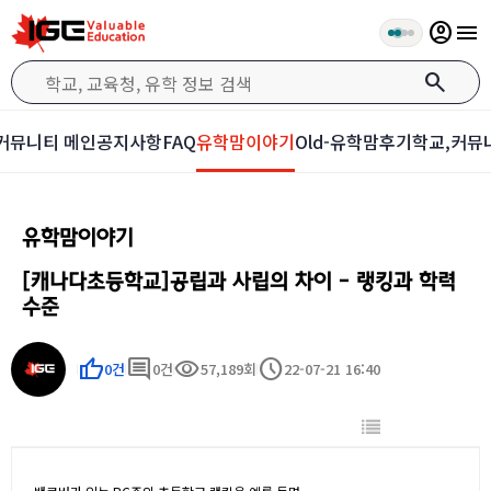
account_circle
menu
search
커뮤니티 메인
공지사항
FAQ
유학맘이야기
Old-유학맘후기
학교,커뮤
유학맘이야기
[캐나다초등학교]공립과 사립의 차이 - 랭킹과 학력
수준
thumb_up
comment
visibility
schedule
0건
0건
57,189회
22-07-21 16:40