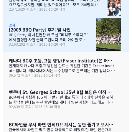
ell party입니다.지난 주에 큰애는 6학년 남자 애들 모두 모여서 이번
요?? 힘드셨지만, 재미는 있으셨어요?? 모두 206명의 IGE
2,971,629 회 조회 | 2010-10-20 작성
에 떠나는 한국 아이 2명을 위한 피자파티에 참석하였고 이번 주는 6
가족분들이 참석하셨으며, 무사히 이벤트 마무리되었습니
학년 아이들끼리 노벤에 있는 레이저텍에서 번개 모임을 하고 놀다가
다. 아버님/어머님들의 한마음으로 잘~알 마무리 할수있었
왔습니다.둘째는 친했던 친구들 집에 초대를 받아서 4명의 친구와 돌
습니다. 감사합니다...꾸벅!!! 이른 아침부터 준비하시고,
아가면서 sleep over하느라 집에 들어오질 않습니…
국경에서 장작 3시간동안 시간이 걸리셨고....오마이갓~!!!
공지
[2009 BBQ Party] 후기 및 사진
그래두 미국땅은 밟아보았죠~~추신수도 보고~~야구경기도
보고~~~따뜻한 햇빛아래에서 시원한 맥주도....ㅋㅋㅋ ^^
BBQ Party 때 사진협찬 해 주신 "베리푸 스튜디오"
아버님/어머님들의 여유스러운 모습에 저 또한 신나드라고
에서 촬영한 사진 올려 드립니다.우리 아이들 모
3,163,292 회 조회 | 2010-10-20 작성
요~~~응원도 힘차게 하며...단지 추신수 선수가 뒷 돌아보지
습 잘 찾아 보세요..혹시나 빠진 가족이 있더라도 용
않아서 아쉬웠지만...........( 쫌~~ 뒤를 돌아보고 손 한번 흔
서 해 주셔요..^_____________^
들어주면 안디나??? ^^ 다음에는 박찬호선수 ?) 역시 집
&…
떠나면 고생이죠??? ㅋㅋㅋㅋㅋㅋ …
캐나다 BC주 초등,고등 랭킹(Fraser Institute)은 어떻게 만들어 지나 ?
현재까지 캐나다 초중고 랭킹을 만드는 유일한 기관은 Fraser Instit
ute 입니다. 캐나다내에서는 보수성향으로 분류되는 기관 입니다.
36,572 회 조회 | 2025-10-14 작성
하여간일반적으로 학교 랭킹 하면 학교의 성적 그러니까 표준 시험결
과가 주가 될것으로 예상 하지만 ....주마다 차이는 있지만 20%-45%
가 학업 관련 비중이고 다른 여타 지수가 나머지를 차지 합니다. BC
고등학교의 경우 (9개 지표):평균 시험 점수 (Average exam mark)
밴쿠버 St. Georges School 25년 9월 보딩은 아직 자리가 있다고 하네요.
졸업률 (Diploma completion rate)학생당 이수 과목 수 (Courses
BC주에서 사립중 Top 이라 할만 한데요.특히 미국대학 진학을 원하
taken per student)진급 지연율 (Delayed advancement rate)
는 학생들 한테는 추천 할만해요.캐나다 명문 사립이라고 해도 미국
시험 낙제율 (Percentage of exams failed)학교 vs 시험 점수 차
92,639 회 조회 | 2025-05-30 작성
대학 진학은 그저그런 학교도 많거던요.이학교가 하여간 학비+보딩
이 (School vs. exam mark difference) 7-9. 성별 격차 지표 3개
이 젤 비싸기는 하죠.아래는 입학 절차 입니다. SSAT가 아직 준비 안
(Gender gap indicators)BC주의 경우 초등학교는 FSA(Foun…
된 학생들도 가능 하니 관심 있으시면 문의 주세요. Boarding Stud
ent TuitionCanadian Students$73,500American / Mexican / or
BC와인을 무시 하면 안되요!! 계시는 동안 즐기고 오시기를 바랍니다. (밴쿠버에서 소주는 얼마?)
Non-Resident Canadian Students$84,000International Stude
한국에서도 와인은 맥주 만큼 대중적으로 되었죠.전 와인 전문가도