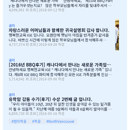
“캐나다에서 만나는 새로운 가족” 안녕하세요, 제10회 BBQ Part
y 는 즐거우셧는지요? 많은 학부모님들께서 자리를 빛내주셔서 너
4,096,901 회 조회 | 2018-09-12 작성
무 감사합니다. 오전에 비가 와서 많이 걱정을 하엿지만, 다행이도
비가 않오지 않아서, 무사히 행사를 진행할수 잇었습니다. 잠을 설치
며, 이른 새벽부터 일어나, 일기예보를 보며, 비가 않온다고 하여, 너
무 감사하엿지요. (아마 작년에 참석하셧던 학부모님들은 아주 아주
공지
자랑스러운 어머님들과 함께한 귀국설명회 감사 합니다.
잘 아셧을것입니다 ^^). 매년 여름의 BBQ 파티는 WELCOME TO C
ANADA & WELCOME TO IGE 의미를 두고 있습니다. Q & A 에서 I
행복한교육 IGE 입니다. 오랜만에 햇님이 아침을 반겨준거 같사옵
GE 의 Motto 에 대해서, 언급드린봐와 같이, 행사 준비에 음식준비
니다. 바쁘신 시간에 이렇게 많은 학부모님들께서 참석해주셔서
4,737,374 회 조회 | 2018-04-20 작성
그리고 상품 물건을 구입하면서, 필요하신 생필품(?)이 무엇인지? 고
자리를 빛내주셔서 진심으로 감사 또 감사드립니다. 멀리서 남아
민 또 고민하고 쇼핑을 하였습니다. 또한, 음식은 염치스럽게 매년 어
서 오신 학부모님도 계시고, 요번 여름에 한국으로 돌아가시지않
머님께서…
지만, 미리 귀국에 대해서 대비하시는 학부모님들 계셔서 역시 Ko
rean 어머님들은 준비성은 최고 인걸 다시 느끼게된 하루엿습니
공지
[2016년 BBQ후기] 캐나다에서 만나는 새로운 가족입니다
다. 유학맘이야기에 댓글이 27 이였지만, 참석해주시는 학부모
님들은 50분이 넘으셔서, 처음 오픈닝때 당황스러웠지만요~~ 바
안녕하세요 행복한교육 IGE “ 캐나다에서 만나는 새로운 가족” 입니
쁘신 와중에 참석해주신 [TD은행,오경호부동산,웨스트캐나다종
다. 제8회 IGE BBQ 파티에 참석해주신 모든 IGE 가족분들께 진심으
5,714,941 회 조회 | 2016-09-06 작성
합보험,캐나다쉬핑(코쉽해운),한인모터스]VERY 감사드리며, 언제
로 감사드립니다. 오전에 비가 와서 걱정 또 걱정을 하였지만, 어느
나 다과를 책임져주시는 오경호 팀장님 사모님께 진심으로 감사드
어머님께서는 오시는 중이시라고 전화 한통에 이런 생각을 하엿지요
리옵니다. 6월말이면 학기가 마무리되고, 한국으로 귀국하시는
~~ 한분이 오시던 두분이 오시던 감사히 생각하는 마음으로 이른 오
데 불편한거 없이 꼼꼼히 준비하시기 바라며, 내일이면 아마도 무
전부터 차근 차근 준비하엿습니다. 많은 IGE 가족분들께서 참석해주
공지
유학맘 감동 수기(후기) 수상 2번째 글 입니다.
한의 카톡 및 연락이 오지않을까 생각이 …
셧으며,(총114가족) 노스밴쿠버,랭리교육청 교육감님들께서도 참석
해주셧습니다. 11시30분부터 오픈닝을 시작하엿고, 12시부터 BBQ
"우리 아이들이 10년, 20년 뒤 알찬 인생을 살아갈 수 있는 밑거름
파티 시작으로 START 하엿지요. 그 다음 자녀학생들을 위하여 보물
이 될 수 있을까." 지난해 여름 9살짜리 아들과 6살짜리 딸아이를 데
6,809,730 회 조회 | 2016-05-16 작성
찻기 그리고 Q & A 를 시작으로 학부모님들께 답을 마추신 분들께 선
리고 캐나다 밴쿠버로 조기유학을 떠날 결심을 했을 때, 매일밤 떠오
물을 증정하는 즐거운 시간을 가져습니다. 매년 여름마다 BBQ 파티
르는 고민이었습니다. 지난 10여년동안 부모님과 함께 삼대가 살아
#현지적응
#적응
#NorthVancouver
를 진행하면서 시간이 정말 빨리 가는구나 생각이 듭니다. 맨처음…
왔기에 고민은 더욱 컸습니다. 가족이 떨어져 지내는 시간을 나이 드
신 부모님들이 견디실 수 있을까 하는 점도 마음을 무겁게 했습니다.