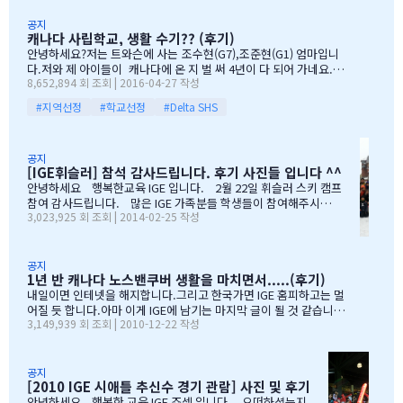
하지만 부모님께서는 "아이들의 장래를 위해 맹모삼천지교(孟母三
공지
遷之敎, 맹자의 어머니가 자식을 위해 세 번 이사했다는 뜻)는 못할
캐나다 사립학교, 생활 수기?? (후기)
망정, 조금이라도 기회가 있을 때 망설이지 말라"는 말로 오히려 제
안녕하세요?저는 트와슨에 사는 조수현(G7),조준현(G1) 엄마입니
등을 떠미셨습니다. 경제적인 여건이 딱히 좋은 것도 아니었습니다.
다.저와 제 아이들이 캐나다에 온 지 벌 써 4년이 다 되어 가네요.이
유학비용도 평소 한국에서 들어가던 교육비에 생활비가 조금 더 들어
8,652,894 회 조회 | 2016-04-27 작성
렇게 오래 있게 된 이유는 단 하나 너무 좋아서 입니다.철새도래지 바
가는 수준으로 잡았습니다. 자린고비 정신으로 단단히 무장을 했지
다도 가까이 있고 조용하고 제 아이들이 다니는 학교도 너무 좋습니
요. 어찌보면 단순무식하게 "영어도 배우고 아이들이 살아…
#지역선정
#학교선정
#Delta SHS
다.백인 비율도 높고요.ㅎㅎ제가 가장 만족도가 높았던 높게 생각 하
는 것은아이들이 다니는 학교입니다.Sacread heart school 입니
다.카톨릭 사립이구요.선생님들이 정말 좋습니다.교내 클럽 활동도
공지
정말 대단합니다.발론티어로 돌아가는 것도 대단하고요. 큰아이가
[IGE휘슬러] 참석 감사드립니다. 후기 사진들 입니다 ^^
처음 왔을 떼 G4 영어도 잘 못하고 힘들어 할 때 워낙 엉뚱한 놈이라
안녕하세요 행복한교육 IGE 입니다. 2월 22일 휘슬러 스키 캠프
엉뚱한 짓을 할 때도 선생님께서 괜찮다고남자아이들은 그렇게 크는
참여 감사드립니다. 많은 IGE 가족분들 학생들이 참여해주시고,
거라고 말씀해주시고아이의 작은 장단점도 다 알고 계시고 장점도
3,023,925 회 조회 | 2014-02-25 작성
빛내주셔서 감사드립니다. 안타깝게도 화창한 날씨여야하는데,
크게 칭찬해주시고학년 마지막 주에는 저를 앉혀놓고 방학 캠프 리
눈보라치는 휘슬러 였으며, 아무도 다치지않고 무사히 행사를 마추
스트 업도 &…
어서 다행입니다. 행사때마다 도와주시는 조이모터스 권도영 차
장님, 웨스트캐나다 보험 김정중부장님, 하나투어 지용구님, IGE S
공지
1년 반 캐나다 노스밴쿠버 생활을 마치면서.....(후기)
CHOOL 부서에 김미정선생님, 박숙희 선생님 그리고 코퀴틀람 사
무실에 김의정팀장님, 김예경님 진심을 감사드립니다. 마지막으
내일이면 인테넷을 해지합니다.그리고 한국가면 IGE 홈피하고는 멀
로 요번 행사를 진행해주신 전준성 본부장님께 감사드리며, 이벤트
어질 듯 합니다.아마 이게 IGE에 남기는 마지막 글이 될 것 같습니다
3,149,939 회 조회 | 2010-12-22 작성
까지 준비해주신 본부장님 수고많으셨습니다. " 스키 이벤트" 꼭
1년 반동안의 시간...저희 아이들에게 너무 소중한 시간이였습니다.
참여부탁리며, 휘슬러에서 찍은 사진들 올려드리오니, 필요하신 분
처음 유학을 결정하고 가장 고민되었던 것이 지역 및 학교와 유학원
들은 댓글로 남겨주시면, 카톡 혹은 메일로 보내드리겠습니다. 감
선택이였는데......추천 받은 세 군 데 중에서 선택한 IGE.....서비스
사합니다.…
마인드가 확실하고 고객을 끝까지 책임질 줄 아는 회사였습니다.한
공지
[2010 IGE 시애틀 추신수 경기 관람] 사진 및 후기
국 학생이 적은 웨스트 벤쿠버. 그리고 정 사장님이 추천해주신 caulf
eild.....최고의 선택이였습니다. 아이들은 지난 주 부터 계속 farew
안녕하세요 행복한 교육 IGE 죠셉 입니다. 오떠하셨는지