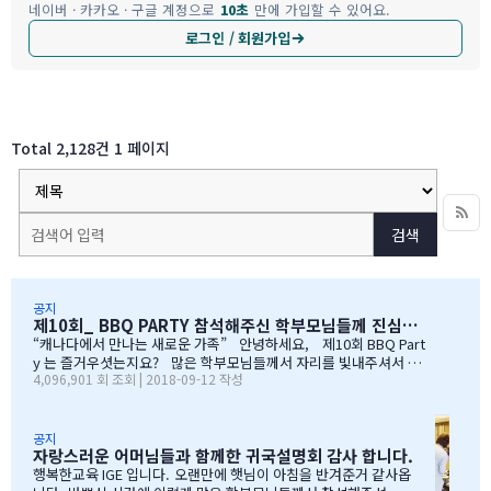
네이버 · 카카오 · 구글 계정으로
10초
만에 가입할 수 있어요.
로그인 / 회원가입
Total 2,128건
1 페이지
검색
공지
제10회_ BBQ PARTY 참석해주신 학부모님들께 진심으로 감사드립니다
“캐나다에서 만나는 새로운 가족” 안녕하세요, 제10회 BBQ Part
y 는 즐거우셧는지요? 많은 학부모님들께서 자리를 빛내주셔서 너
4,096,901 회 조회 | 2018-09-12 작성
무 감사합니다. 오전에 비가 와서 많이 걱정을 하엿지만, 다행이도
비가 않오지 않아서, 무사히 행사를 진행할수 잇었습니다. 잠을 설치
며, 이른 새벽부터 일어나, 일기예보를 보며, 비가 않온다고 하여, 너
무 감사하엿지요. (아마 작년에 참석하셧던 학부모님들은 아주 아주
공지
자랑스러운 어머님들과 함께한 귀국설명회 감사 합니다.
잘 아셧을것입니다 ^^). 매년 여름의 BBQ 파티는 WELCOME TO C
ANADA & WELCOME TO IGE 의미를 두고 있습니다. Q & A 에서 I
행복한교육 IGE 입니다. 오랜만에 햇님이 아침을 반겨준거 같사옵