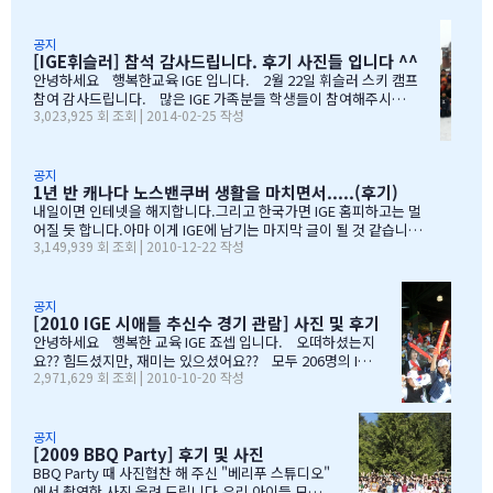
는 것은아이들이 다니는 학교입니다.Sacread heart school 입니
다.카톨릭 사립이구요.선생님들이 정말 좋습니다.교내 클럽 활동도
공지
정말 대단합니다.발론티어로 돌아가는 것도 대단하고요. 큰아이가
[IGE휘슬러] 참석 감사드립니다. 후기 사진들 입니다 ^^
처음 왔을 떼 G4 영어도 잘 못하고 힘들어 할 때 워낙 엉뚱한 놈이라
안녕하세요 행복한교육 IGE 입니다. 2월 22일 휘슬러 스키 캠프
엉뚱한 짓을 할 때도 선생님께서 괜찮다고남자아이들은 그렇게 크는
참여 감사드립니다. 많은 IGE 가족분들 학생들이 참여해주시고,
거라고 말씀해주시고아이의 작은 장단점도 다 알고 계시고 장점도
3,023,925 회 조회 | 2014-02-25 작성
빛내주셔서 감사드립니다. 안타깝게도 화창한 날씨여야하는데,
크게 칭찬해주시고학년 마지막 주에는 저를 앉혀놓고 방학 캠프 리
눈보라치는 휘슬러 였으며, 아무도 다치지않고 무사히 행사를 마추
스트 업도 &…
어서 다행입니다. 행사때마다 도와주시는 조이모터스 권도영 차
장님, 웨스트캐나다 보험 김정중부장님, 하나투어 지용구님, IGE S
공지
1년 반 캐나다 노스밴쿠버 생활을 마치면서.....(후기)
CHOOL 부서에 김미정선생님, 박숙희 선생님 그리고 코퀴틀람 사
무실에 김의정팀장님, 김예경님 진심을 감사드립니다. 마지막으
내일이면 인테넷을 해지합니다.그리고 한국가면 IGE 홈피하고는 멀
로 요번 행사를 진행해주신 전준성 본부장님께 감사드리며, 이벤트
어질 듯 합니다.아마 이게 IGE에 남기는 마지막 글이 될 것 같습니다
3,149,939 회 조회 | 2010-12-22 작성
까지 준비해주신 본부장님 수고많으셨습니다. " 스키 이벤트" 꼭
1년 반동안의 시간...저희 아이들에게 너무 소중한 시간이였습니다.
참여부탁리며, 휘슬러에서 찍은 사진들 올려드리오니, 필요하신 분
처음 유학을 결정하고 가장 고민되었던 것이 지역 및 학교와 유학원
들은 댓글로 남겨주시면, 카톡 혹은 메일로 보내드리겠습니다. 감
선택이였는데......추천 받은 세 군 데 중에서 선택한 IGE.....서비스
사합니다.…
마인드가 확실하고 고객을 끝까지 책임질 줄 아는 회사였습니다.한
공지
[2010 IGE 시애틀 추신수 경기 관람] 사진 및 후기
국 학생이 적은 웨스트 벤쿠버. 그리고 정 사장님이 추천해주신 caulf
eild.....최고의 선택이였습니다. 아이들은 지난 주 부터 계속 farew
안녕하세요 행복한 교육 IGE 죠셉 입니다. 오떠하셨는지
ell party입니다.지난 주에 큰애는 6학년 남자 애들 모두 모여서 이번
요?? 힘드셨지만, 재미는 있으셨어요?? 모두 206명의 IGE
2,971,629 회 조회 | 2010-10-20 작성
에 떠나는 한국 아이 2명을 위한 피자파티에 참석하였고 이번 주는 6
가족분들이 참석하셨으며, 무사히 이벤트 마무리되었습니
학년 아이들끼리 노벤에 있는 레이저텍에서 번개 모임을 하고 놀다가
다. 아버님/어머님들의 한마음으로 잘~알 마무리 할수있었
왔습니다.둘째는 친했던 친구들 집에 초대를 받아서 4명의 친구와 돌
습니다. 감사합니다...꾸벅!!! 이른 아침부터 준비하시고,
아가면서 sleep over하느라 집에 들어오질 않습니…
국경에서 장작 3시간동안 시간이 걸리셨고....오마이갓~!!!
공지
[2009 BBQ Party] 후기 및 사진
그래두 미국땅은 밟아보았죠~~추신수도 보고~~야구경기도
보고~~~따뜻한 햇빛아래에서 시원한 맥주도....ㅋㅋㅋ ^^
BBQ Party 때 사진협찬 해 주신 "베리푸 스튜디오"
아버님/어머님들의 여유스러운 모습에 저 또한 신나드라고
에서 촬영한 사진 올려 드립니다.우리 아이들 모