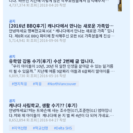
GE 의 Motto 에 대해서, 언급드린봐와 같이, 행사 준비에 음식준비
니다. 바쁘신 시간에 이렇게 많은 학부모님들께서 참석해주셔서
4,737,374 회 조회 | 2018-04-20 작성
그리고 상품 물건을 구입하면서, 필요하신 생필품(?)이 무엇인지? 고
자리를 빛내주셔서 진심으로 감사 또 감사드립니다. 멀리서 남아
민 또 고민하고 쇼핑을 하였습니다. 또한, 음식은 염치스럽게 매년 어
서 오신 학부모님도 계시고, 요번 여름에 한국으로 돌아가시지않
머님께서…
지만, 미리 귀국에 대해서 대비하시는 학부모님들 계셔서 역시 Ko
rean 어머님들은 준비성은 최고 인걸 다시 느끼게된 하루엿습니
공지
[2016년 BBQ후기] 캐나다에서 만나는 새로운 가족입니다
다. 유학맘이야기에 댓글이 27 이였지만, 참석해주시는 학부모
님들은 50분이 넘으셔서, 처음 오픈닝때 당황스러웠지만요~~ 바
안녕하세요 행복한교육 IGE “ 캐나다에서 만나는 새로운 가족” 입니
쁘신 와중에 참석해주신 [TD은행,오경호부동산,웨스트캐나다종
다. 제8회 IGE BBQ 파티에 참석해주신 모든 IGE 가족분들께 진심으
5,714,941 회 조회 | 2016-09-06 작성
합보험,캐나다쉬핑(코쉽해운),한인모터스]VERY 감사드리며, 언제
로 감사드립니다. 오전에 비가 와서 걱정 또 걱정을 하였지만, 어느
나 다과를 책임져주시는 오경호 팀장님 사모님께 진심으로 감사드
어머님께서는 오시는 중이시라고 전화 한통에 이런 생각을 하엿지요
리옵니다. 6월말이면 학기가 마무리되고, 한국으로 귀국하시는
~~ 한분이 오시던 두분이 오시던 감사히 생각하는 마음으로 이른 오
데 불편한거 없이 꼼꼼히 준비하시기 바라며, 내일이면 아마도 무
전부터 차근 차근 준비하엿습니다. 많은 IGE 가족분들께서 참석해주
공지
유학맘 감동 수기(후기) 수상 2번째 글 입니다.
한의 카톡 및 연락이 오지않을까 생각이 …
셧으며,(총114가족) 노스밴쿠버,랭리교육청 교육감님들께서도 참석
해주셧습니다. 11시30분부터 오픈닝을 시작하엿고, 12시부터 BBQ
"우리 아이들이 10년, 20년 뒤 알찬 인생을 살아갈 수 있는 밑거름
파티 시작으로 START 하엿지요. 그 다음 자녀학생들을 위하여 보물
이 될 수 있을까." 지난해 여름 9살짜리 아들과 6살짜리 딸아이를 데
6,809,730 회 조회 | 2016-05-16 작성
찻기 그리고 Q & A 를 시작으로 학부모님들께 답을 마추신 분들께 선
리고 캐나다 밴쿠버로 조기유학을 떠날 결심을 했을 때, 매일밤 떠오
물을 증정하는 즐거운 시간을 가져습니다. 매년 여름마다 BBQ 파티
르는 고민이었습니다. 지난 10여년동안 부모님과 함께 삼대가 살아
#현지적응
#적응
#NorthVancouver
를 진행하면서 시간이 정말 빨리 가는구나 생각이 듭니다. 맨처음…
왔기에 고민은 더욱 컸습니다. 가족이 떨어져 지내는 시간을 나이 드
신 부모님들이 견디실 수 있을까 하는 점도 마음을 무겁게 했습니다.
하지만 부모님께서는 "아이들의 장래를 위해 맹모삼천지교(孟母三
공지
遷之敎, 맹자의 어머니가 자식을 위해 세 번 이사했다는 뜻)는 못할
캐나다 사립학교, 생활 수기?? (후기)
망정, 조금이라도 기회가 있을 때 망설이지 말라"는 말로 오히려 제
안녕하세요?저는 트와슨에 사는 조수현(G7),조준현(G1) 엄마입니
등을 떠미셨습니다. 경제적인 여건이 딱히 좋은 것도 아니었습니다.
다.저와 제 아이들이 캐나다에 온 지 벌 써 4년이 다 되어 가네요.이
유학비용도 평소 한국에서 들어가던 교육비에 생활비가 조금 더 들어
8,652,894 회 조회 | 2016-04-27 작성
렇게 오래 있게 된 이유는 단 하나 너무 좋아서 입니다.철새도래지 바
가는 수준으로 잡았습니다. 자린고비 정신으로 단단히 무장을 했지
다도 가까이 있고 조용하고 제 아이들이 다니는 학교도 너무 좋습니
요. 어찌보면 단순무식하게 "영어도 배우고 아이들이 살아…
#지역선정
#학교선정
#Delta SHS
다.백인 비율도 높고요.ㅎㅎ제가 가장 만족도가 높았던 높게 생각 하