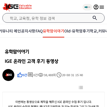
account_circle
menu
search
커뮤니티 메인
공지사항
FAQ
유학맘이야기
Old-유학맘후기
학교,커뮤
유학맘이야기
IGE 온라인 고객 후기 동영상
thumb_up
comment
visibility
schedule
0건
0건
38,488회
20-08-31 15:40
이번에는 동영상으로 제작을 해주신 IGE 온라인 수업 후기 입니다.
IGE 온라인 수업은 현재도 캐나다조기유학을 가 있는 학생과 그리고 다녀온 학