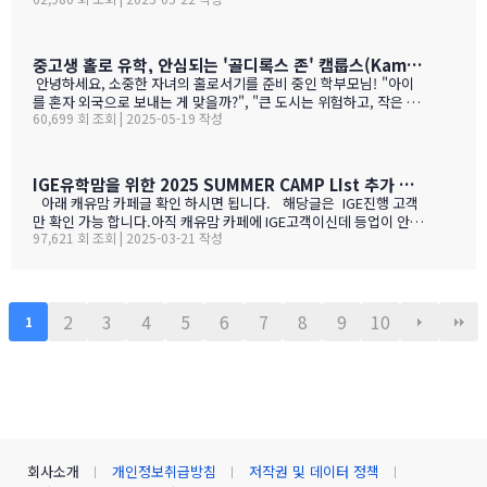
미 익숙한 정보일 수도 있지만, 처음 가시는 분들께는 정말 유용할 거
파는 한국 소주 종류와 가격도 함 보세요. 당연 한국보다 비싸죠!!!1.
예요. 특히 먹고 사는 문제는 정말 중요하잖아요! 오늘은 코퀴틀람에
BC 와인이 유럽 와인보다 돋보이는 점구분BC 주 (오카나건 중심)유
있는 한남마트를 소개해드릴게요! 북미에서는 H-mart가 워낙 유명
럽 전통 산지기후·테루아한여름 일조량이 부르고뉴·토스카나보다 1
하지만, 밴쿠버 지역에서는 한남마트도 있죠. (홍보글 절대 아님 ㅋ
중고생 홀로 유학, 안심되는 '골디록스 존' 캠룹스(Kamloops)가 정답입니다
0-15 % 길고, 일교차가 커 산도가 살아 있음. 서늘한 밤 덕분에 과일
ㅋ)사진들을 보시면서 가격대와 어떤 물건들이 있는지 미리 체크해
안녕하세요, 소중한 자녀의 홀로서기를 준비 중인 학부모님! "아이
향이 …
보세요!특히 주목할 점은 전기밥솥인데요, 한국에서 가져간 제품은
를 혼자 외국으로 보내는 게 맞을까?", "큰 도시는 위험하고, 작은 도
전압이 달라서 사용할 수 없어서 어쩔 수 없이 현지에서 새로 구입해
60,699 회 조회 | 2025-05-19 작성
시는 교육환경이 부족할까?" 이런 고민으로 밤잠 설치시죠? 오늘은
야 하는 것중 하나 일수 있죠? 하기는 요새는 워낙 밥들을 먹지 않다
중고생 홀로 유학 가기에 가장 이상적인 캐나다 '캠룹스'를 소개해 드
보니 IGE에서 막판에 캐나다행을 결정 하신분들을 위해서 5월 31일
릴게요. 우리 아이 혼자 보내도 안심되는 '골디록스 존' 캠룹스 골디
추가로 zoom 으로 정착설명회를 하게 되었습니다.
록스 존이란 '너무 크지도 작지도 않은, 딱 적당한 환경'을 말해요. 아
IGE유학맘을 위한 2025 SUMMER CAMP LIst 추가 되었습니다.
이 혼자 유학가기에 캠룹스가 딱 맞는 이유, 함께 알아볼까요? ?️ 아
아래 캐유맘 카페글 확인 하시면 됩니다. 해당글은 IGE진행 고객
이 혼자서도 쉽게 적응할 수 있는 도시 규모 인구 약 1…
만 확인 가능 합니다.아직 캐유맘 카페에 IGE고객이신데 등업이 안된
97,621 회 조회 | 2025-03-21 작성
분들은 등업 신청 해주시기 바랍니다. 해당글 바로 가기 --> http
s://cafe.naver.com/canadauhakmoms/2775 https://ca
fe.naver.com/canadauhakmoms/2775
2
3
4
5
6
7
8
9
10
1
회사소개
개인정보취급방침
저작권 및 데이터 정책