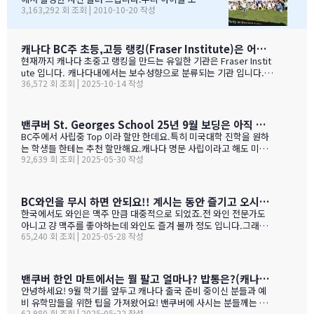
3,163,292 회 조회 | 2010-10-20 작성
요~~~응원도 힘차게 하며...단지 추신수 선수가 뒷 돌아보지
습 잘 찾아 보세요..혹시나 빠진 가족이 있더라도 용
않아서 아쉬웠지만...........( 쫌~~ 뒤를 돌아보고 손 한번 흔
서 해 주셔요..^_____________^
들어주면 안디나??? ^^ 다음에는 박찬호선수 ?) 역시 집
&…
떠나면 고생이죠??? ㅋㅋㅋㅋㅋㅋ …
캐나다 BC주 초등,고등 랭킹(Fraser Institute)은 어떻게 만들어 지나 ?
현재까지 캐나다 초중고 랭킹을 만드는 유일한 기관은 Fraser Instit
ute 입니다. 캐나다내에서는 보수성향으로 분류되는 기관 입니다.
36,572 회 조회 | 2025-10-14 작성
하여간일반적으로 학교 랭킹 하면 학교의 성적 그러니까 표준 시험결
과가 주가 될것으로 예상 하지만 ....주마다 차이는 있지만 20%-45%
가 학업 관련 비중이고 다른 여타 지수가 나머지를 차지 합니다. BC
고등학교의 경우 (9개 지표):평균 시험 점수 (Average exam mark)
밴쿠버 St. Georges School 25년 9월 보딩은 아직 자리가 있다고 하네요.
졸업률 (Diploma completion rate)학생당 이수 과목 수 (Courses
BC주에서 사립중 Top 이라 할만 한데요.특히 미국대학 진학을 원하
taken per student)진급 지연율 (Delayed advancement rate)
는 학생들 한테는 추천 할만해요.캐나다 명문 사립이라고 해도 미국
시험 낙제율 (Percentage of exams failed)학교 vs 시험 점수 차
92,639 회 조회 | 2025-05-30 작성
대학 진학은 그저그런 학교도 많거던요.이학교가 하여간 학비+보딩
이 (School vs. exam mark difference) 7-9. 성별 격차 지표 3개
이 젤 비싸기는 하죠.아래는 입학 절차 입니다. SSAT가 아직 준비 안
(Gender gap indicators)BC주의 경우 초등학교는 FSA(Foun…
된 학생들도 가능 하니 관심 있으시면 문의 주세요. Boarding Stud
ent TuitionCanadian Students$73,500American / Mexican / or
BC와인을 무시 하면 안되요!! 계시는 동안 즐기고 오시기를 바랍니다. (밴쿠버에서 소주는 얼마?)
Non-Resident Canadian Students$84,000International Stude
한국에서도 와인은 맥주 만큼 대중적으로 되었죠.전 와인 전문가도
nts$99,500
아니고 걍 맥주를 좋아하는데 와인도 즐겨 볼까 정도 입니다.그래도
65,240 회 조회 | 2025-05-28 작성
와인을 이것 저것 10년넘게 먹다 보니 캐나다, 미국 와인이 유럽산 대
리보 가격부터 해서 난 좋더라 하는 것이 굳어 지기는 했어요.(일단
다음날 숙취감이 없어서. ㅎ)캐나다 첨 가시는분들이 놀라는 점중 하
나가 술을 마트,편의점에서 팔지 않고 따로 리쿼스토어나 와인 N 비
밴쿠버 한인 마트에서는 뭘 팔고 얼마나? 밥통은?(캐나다 출국 준비 중이신 분들과 예비 유학맘들을 위한)
어 스토어만 가야 살수 있다는 것이죠.하여간 이번에는 BC와인 장점
안녕하세요! 9월 학기를 앞두고 캐나다 출국 준비 중이신 분들과 예
을 한번 알아볼게요. GPT가 정리 해본 글이에요. 한번 보세요.그리고
비 유학맘들을 위한 팁을 가져왔어요! 밴쿠버에 사시는 분들께는 이
어떤 와인이 있나? 아래 사진으로 함 보세요.ㅎㅎ 그리고 밴쿠버에서
62,980 회 조회 | 2025-05-22 작성