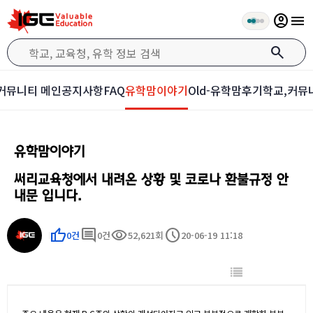
account_circle
menu
search
커뮤니티 메인
공지사항
FAQ
유학맘이야기
Old-유학맘후기
학교,커뮤
유학맘이야기
써리교육청에서 내려온 상황 및 코로나 환불규정 안
내문 입니다.
thumb_up
comment
visibility
schedule
0건
0건
52,621회
20-06-19 11:18