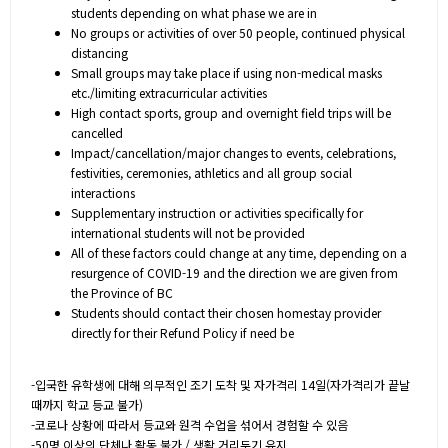
students depending on what phase we are in
No groups or activities of over 50 people, continued physical
distancing
Small groups may take place if using non-medical masks
etc./limiting extracurricular activities
High contact sports, group and overnight field trips will be
cancelled
Impact/cancellation/major changes to events, celebrations,
festivities, ceremonies, athletics and all group social
interactions
Supplementary instruction or activities specifically for
international students will not be provided
All of these factors could change at any time, depending on a
resurgence of COVID-19 and the direction we are given from
the Province of BC
Students should contact their chosen homestay provider
directly for their Refund Policy if need be
-입국한 유학생에 대해 의무적인 조기 도착 및 자가격리 14일(자가격리가 끝날
때까지 학교 등교 불가)
-코로나 상황에 따라서 등교와 원격 수업을 섞어서 경험할 수 있음
-50명 이상의 단체나 활동 불가 / 생활 거리두기 유지