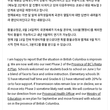
주요 내용은 현재 B.C주의 상황이 개선되어지고 있고 부분적으로 개학한 부분
(메뉴얼 2단계)이 잘 진행이 되어지고 있어 다음주부터는 코로나 대응 메뉴얼 3
단계로 넘어갈 예정이라고 합니다.
현재로써는 이번 달 말에 유학생들에게 국경이 열릴지에 대한 답변이 내려올거
라 판단되어진다고 하는 내용입니다.
환불규정은, 8월 24일까지 국경폐쇄가 지속될 경우에, 500불(행정비)를 제외한
학비 환불이 가능하시고 내년 9월까지 연기가 가능합니다.
현재 3월 18일 전에 학생비자를 받으셨다면 특별 환불규정과 별개로 9월 학기
시작 전에 취소시, 3분의2를 환불 받으실 수 있습니다.
I am happy to report that the situation in British Columbia is improvin
g. We are now well into our next Phase 2 of the
Province of BC’s Resta
rt Plan
. Schools welcomed our students back to school on June 1 for
a blend of face to face and online instruction. Elementary schools (K-
5) have returned half time and Grades 6-12 have returned with 20% fa
ce to face support. If transmission rates remain low or in decline, we w
ill move into Phase 3 sometime likely next week. We will continue to ta
ke our direction from our
Provincial Health Officer
and our
Ministry of
Education
as we plan for September and move forward with educati
on in the province of British Columbia.