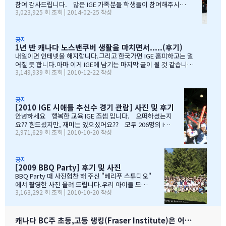
참여 감사드립니다. 많은 IGE 가족분들 학생들이 참여해주시고,
거라고 말씀해주시고아이의 작은 장단점도 다 알고 계시고 장점도
3,023,925 회 조회 | 2014-02-25 작성
빛내주셔서 감사드립니다. 안타깝게도 화창한 날씨여야하는데,
크게 칭찬해주시고학년 마지막 주에는 저를 앉혀놓고 방학 캠프 리
눈보라치는 휘슬러 였으며, 아무도 다치지않고 무사히 행사를 마추
스트 업도 &…
어서 다행입니다. 행사때마다 도와주시는 조이모터스 권도영 차
장님, 웨스트캐나다 보험 김정중부장님, 하나투어 지용구님, IGE S
공지
1년 반 캐나다 노스밴쿠버 생활을 마치면서.....(후기)
CHOOL 부서에 김미정선생님, 박숙희 선생님 그리고 코퀴틀람 사
무실에 김의정팀장님, 김예경님 진심을 감사드립니다. 마지막으
내일이면 인테넷을 해지합니다.그리고 한국가면 IGE 홈피하고는 멀
로 요번 행사를 진행해주신 전준성 본부장님께 감사드리며, 이벤트
어질 듯 합니다.아마 이게 IGE에 남기는 마지막 글이 될 것 같습니다
3,149,939 회 조회 | 2010-12-22 작성
까지 준비해주신 본부장님 수고많으셨습니다. " 스키 이벤트" 꼭
1년 반동안의 시간...저희 아이들에게 너무 소중한 시간이였습니다.
참여부탁리며, 휘슬러에서 찍은 사진들 올려드리오니, 필요하신 분
처음 유학을 결정하고 가장 고민되었던 것이 지역 및 학교와 유학원
들은 댓글로 남겨주시면, 카톡 혹은 메일로 보내드리겠습니다. 감
선택이였는데......추천 받은 세 군 데 중에서 선택한 IGE.....서비스
사합니다.…
마인드가 확실하고 고객을 끝까지 책임질 줄 아는 회사였습니다.한
공지
[2010 IGE 시애틀 추신수 경기 관람] 사진 및 후기
국 학생이 적은 웨스트 벤쿠버. 그리고 정 사장님이 추천해주신 caulf
eild.....최고의 선택이였습니다. 아이들은 지난 주 부터 계속 farew
안녕하세요 행복한 교육 IGE 죠셉 입니다. 오떠하셨는지
ell party입니다.지난 주에 큰애는 6학년 남자 애들 모두 모여서 이번
요?? 힘드셨지만, 재미는 있으셨어요?? 모두 206명의 IGE
2,971,629 회 조회 | 2010-10-20 작성
에 떠나는 한국 아이 2명을 위한 피자파티에 참석하였고 이번 주는 6
가족분들이 참석하셨으며, 무사히 이벤트 마무리되었습니
학년 아이들끼리 노벤에 있는 레이저텍에서 번개 모임을 하고 놀다가
다. 아버님/어머님들의 한마음으로 잘~알 마무리 할수있었
왔습니다.둘째는 친했던 친구들 집에 초대를 받아서 4명의 친구와 돌
습니다. 감사합니다...꾸벅!!! 이른 아침부터 준비하시고,
아가면서 sleep over하느라 집에 들어오질 않습니…
국경에서 장작 3시간동안 시간이 걸리셨고....오마이갓~!!!
공지
[2009 BBQ Party] 후기 및 사진
그래두 미국땅은 밟아보았죠~~추신수도 보고~~야구경기도
보고~~~따뜻한 햇빛아래에서 시원한 맥주도....ㅋㅋㅋ ^^
BBQ Party 때 사진협찬 해 주신 "베리푸 스튜디오"
아버님/어머님들의 여유스러운 모습에 저 또한 신나드라고
에서 촬영한 사진 올려 드립니다.우리 아이들 모
3,163,292 회 조회 | 2010-10-20 작성
요~~~응원도 힘차게 하며...단지 추신수 선수가 뒷 돌아보지
습 잘 찾아 보세요..혹시나 빠진 가족이 있더라도 용
않아서 아쉬웠지만...........( 쫌~~ 뒤를 돌아보고 손 한번 흔
서 해 주셔요..^_____________^
들어주면 안디나??? ^^ 다음에는 박찬호선수 ?) 역시 집
&…
떠나면 고생이죠??? ㅋㅋㅋㅋㅋㅋ …
캐나다 BC주 초등,고등 랭킹(Fraser Institute)은 어떻게 만들어 지나 ?