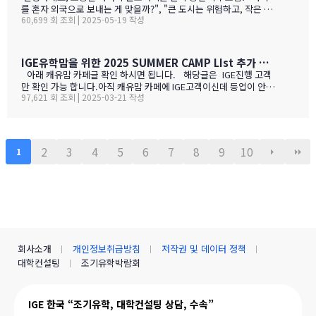
보세요!특히 주목할 점은 전기밥솥인데요, 한국에서 가져간 제품은
를 혼자 외국으로 보내는 게 맞을까?", "큰 도시는 위험하고, 작은 도
전압이 달라서 사용할 수 없어서 어쩔 수 없이 현지에서 새로 구입해
60,699 회 조회 | 2025-05-19 작성
시는 교육환경이 부족할까?" 이런 고민으로 밤잠 설치시죠? 오늘은
야 하는 것중 하나 일수 있죠? 하기는 요새는 워낙 밥들을 먹지 않다
중고생 홀로 유학 가기에 가장 이상적인 캐나다 '캠룹스'를 소개해 드
보니 IGE에서 막판에 캐나다행을 결정 하신분들을 위해서 5월 31일
릴게요. 우리 아이 혼자 보내도 안심되는 '골디록스 존' 캠룹스 골디
추가로 zoom 으로 정착설명회를 하게 되었습니다.
록스 존이란 '너무 크지도 작지도 않은, 딱 적당한 환경'을 말해요. 아
IGE유학맘을 위한 2025 SUMMER CAMP LIst 추가 되었습니다.
이 혼자 유학가기에 캠룹스가 딱 맞는 이유, 함께 알아볼까요? ?️ 아
아래 캐유맘 카페글 확인 하시면 됩니다. 해당글은 IGE진행 고객
이 혼자서도 쉽게 적응할 수 있는 도시 규모 인구 약 1…
만 확인 가능 합니다.아직 캐유맘 카페에 IGE고객이신데 등업이 안된
97,621 회 조회 | 2025-03-21 작성
분들은 등업 신청 해주시기 바랍니다. 해당글 바로 가기 --> http
s://cafe.naver.com/canadauhakmoms/2775 https://ca
fe.naver.com/canadauhakmoms/2775
2
3
4
5
6
7
8
9
10
1
회사소개
개인정보취급방침
저작권 및 데이터 정책
대학컨설팅
조기유학박람회
IGE 한국 “조기유학, 대학컨설팅 상담, 수속”