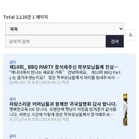
Total 2,128건
1 페이지
검색
공지
제10회_ BBQ PARTY 참석해주신 학부모님들께 진심으로 감사드립니다
“캐나다에서 만나는 새로운 가족” 안녕하세요, 제10회 BBQ Part
y 는 즐거우셧는지요? 많은 학부모님들께서 자리를 빛내주셔서 너
4,096,901 회 조회 | 2018-09-12 작성
무 감사합니다. 오전에 비가 와서 많이 걱정을 하엿지만, 다행이도
비가 않오지 않아서, 무사히 행사를 진행할수 잇었습니다. 잠을 설치
며, 이른 새벽부터 일어나, 일기예보를 보며, 비가 않온다고 하여, 너
무 감사하엿지요. (아마 작년에 참석하셧던 학부모님들은 아주 아주
공지
자랑스러운 어머님들과 함께한 귀국설명회 감사 합니다.
잘 아셧을것입니다 ^^). 매년 여름의 BBQ 파티는 WELCOME TO C
ANADA & WELCOME TO IGE 의미를 두고 있습니다. Q & A 에서 I
행복한교육 IGE 입니다. 오랜만에 햇님이 아침을 반겨준거 같사옵
GE 의 Motto 에 대해서, 언급드린봐와 같이, 행사 준비에 음식준비
니다. 바쁘신 시간에 이렇게 많은 학부모님들께서 참석해주셔서
4,737,374 회 조회 | 2018-04-20 작성
그리고 상품 물건을 구입하면서, 필요하신 생필품(?)이 무엇인지? 고
자리를 빛내주셔서 진심으로 감사 또 감사드립니다. 멀리서 남아
민 또 고민하고 쇼핑을 하였습니다. 또한, 음식은 염치스럽게 매년 어
서 오신 학부모님도 계시고, 요번 여름에 한국으로 돌아가시지않
머님께서…
지만, 미리 귀국에 대해서 대비하시는 학부모님들 계셔서 역시 Ko
rean 어머님들은 준비성은 최고 인걸 다시 느끼게된 하루엿습니
공지