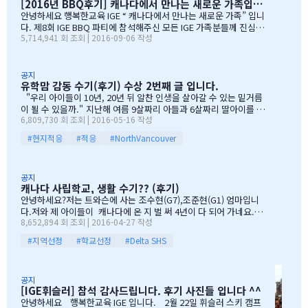
[2016년 BBQ후기] 캐나다에서 만나는 새로운 가족입니다
다. 유학맘이야기에 댓글이 27 이였지만, 참석해주시는 학부모
님들은 50분이 넘으셔서, 처음 오픈닝때 당황스러웠지만요~~ 바
안녕하세요 행복한교육 IGE “ 캐나다에서 만나는 새로운 가족” 입니
쁘신 와중에 참석해주신 [TD은행,오경호부동산,웨스트캐나다종
다. 제8회 IGE BBQ 파티에 참석해주신 모든 IGE 가족분들께 진심으
5,714,941 회 조회 | 2016-09-06 작성
합보험,캐나다쉬핑(코쉽해운),한인모터스]VERY 감사드리며, 언제
로 감사드립니다. 오전에 비가 와서 걱정 또 걱정을 하였지만, 어느
나 다과를 책임져주시는 오경호 팀장님 사모님께 진심으로 감사드
어머님께서는 오시는 중이시라고 전화 한통에 이런 생각을 하엿지요
리옵니다. 6월말이면 학기가 마무리되고, 한국으로 귀국하시는
~~ 한분이 오시던 두분이 오시던 감사히 생각하는 마음으로 이른 오
데 불편한거 없이 꼼꼼히 준비하시기 바라며, 내일이면 아마도 무
전부터 차근 차근 준비하엿습니다. 많은 IGE 가족분들께서 참석해주
공지
유학맘 감동 수기(후기) 수상 2번째 글 입니다.
한의 카톡 및 연락이 오지않을까 생각이 …
셧으며,(총114가족) 노스밴쿠버,랭리교육청 교육감님들께서도 참석
해주셧습니다. 11시30분부터 오픈닝을 시작하엿고, 12시부터 BBQ
"우리 아이들이 10년, 20년 뒤 알찬 인생을 살아갈 수 있는 밑거름
파티 시작으로 START 하엿지요. 그 다음 자녀학생들을 위하여 보물
이 될 수 있을까." 지난해 여름 9살짜리 아들과 6살짜리 딸아이를 데
6,809,730 회 조회 | 2016-05-16 작성
찻기 그리고 Q & A 를 시작으로 학부모님들께 답을 마추신 분들께 선
리고 캐나다 밴쿠버로 조기유학을 떠날 결심을 했을 때, 매일밤 떠오
물을 증정하는 즐거운 시간을 가져습니다. 매년 여름마다 BBQ 파티
르는 고민이었습니다. 지난 10여년동안 부모님과 함께 삼대가 살아
#현지적응
#적응
#NorthVancouver
를 진행하면서 시간이 정말 빨리 가는구나 생각이 듭니다. 맨처음…
왔기에 고민은 더욱 컸습니다. 가족이 떨어져 지내는 시간을 나이 드
신 부모님들이 견디실 수 있을까 하는 점도 마음을 무겁게 했습니다.
하지만 부모님께서는 "아이들의 장래를 위해 맹모삼천지교(孟母三
공지
遷之敎, 맹자의 어머니가 자식을 위해 세 번 이사했다는 뜻)는 못할
캐나다 사립학교, 생활 수기?? (후기)
망정, 조금이라도 기회가 있을 때 망설이지 말라"는 말로 오히려 제
안녕하세요?저는 트와슨에 사는 조수현(G7),조준현(G1) 엄마입니
등을 떠미셨습니다. 경제적인 여건이 딱히 좋은 것도 아니었습니다.
다.저와 제 아이들이 캐나다에 온 지 벌 써 4년이 다 되어 가네요.이
유학비용도 평소 한국에서 들어가던 교육비에 생활비가 조금 더 들어
8,652,894 회 조회 | 2016-04-27 작성
렇게 오래 있게 된 이유는 단 하나 너무 좋아서 입니다.철새도래지 바
가는 수준으로 잡았습니다. 자린고비 정신으로 단단히 무장을 했지
다도 가까이 있고 조용하고 제 아이들이 다니는 학교도 너무 좋습니
요. 어찌보면 단순무식하게 "영어도 배우고 아이들이 살아…
#지역선정
#학교선정
#Delta SHS
다.백인 비율도 높고요.ㅎㅎ제가 가장 만족도가 높았던 높게 생각 하
는 것은아이들이 다니는 학교입니다.Sacread heart school 입니
다.카톨릭 사립이구요.선생님들이 정말 좋습니다.교내 클럽 활동도
공지
정말 대단합니다.발론티어로 돌아가는 것도 대단하고요. 큰아이가
[IGE휘슬러] 참석 감사드립니다. 후기 사진들 입니다 ^^
처음 왔을 떼 G4 영어도 잘 못하고 힘들어 할 때 워낙 엉뚱한 놈이라
안녕하세요 행복한교육 IGE 입니다. 2월 22일 휘슬러 스키 캠프
엉뚱한 짓을 할 때도 선생님께서 괜찮다고남자아이들은 그렇게 크는