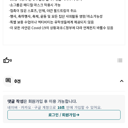
-소그룹은 메디컬 마스크 착용시 가능
-접촉이 많은 스포츠, 단체, 야간 필드트립의 취소
-행사, 축하행사, 축제, 운동 및 모든 집단 사회활동 영향/취소가능성
-특별 보충 수업이나 엑티비티는 유학생들에게 제공되지 않음
-이 모든 사안은 Covid-19의 상황과 B.C정부에 다라 언제든지 바뀔수 있음
thumb_up
0
keyboard_arrow_up
comment
0건
댓글 작성
은 회원가입 후 이용 가능합니다.
네이버 · 카카오 · 구글 계정으로
10초
만에 가입할 수 있어요.
로그인 / 회원가입