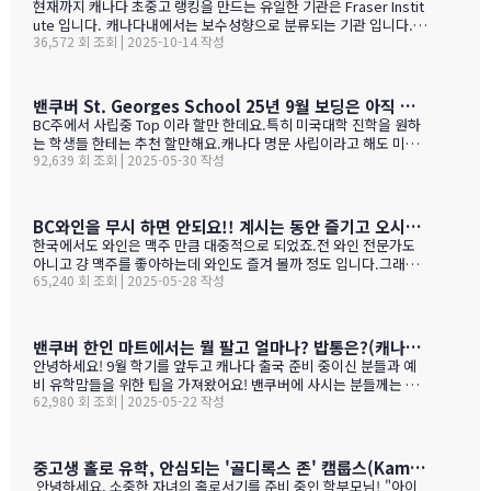
현재까지 캐나다 초중고 랭킹을 만드는 유일한 기관은 Fraser Instit
ute 입니다. 캐나다내에서는 보수성향으로 분류되는 기관 입니다.
36,572 회 조회 | 2025-10-14 작성
하여간일반적으로 학교 랭킹 하면 학교의 성적 그러니까 표준 시험결
과가 주가 될것으로 예상 하지만 ....주마다 차이는 있지만 20%-45%
가 학업 관련 비중이고 다른 여타 지수가 나머지를 차지 합니다. BC
고등학교의 경우 (9개 지표):평균 시험 점수 (Average exam mark)
밴쿠버 St. Georges School 25년 9월 보딩은 아직 자리가 있다고 하네요.
졸업률 (Diploma completion rate)학생당 이수 과목 수 (Courses
BC주에서 사립중 Top 이라 할만 한데요.특히 미국대학 진학을 원하
taken per student)진급 지연율 (Delayed advancement rate)
는 학생들 한테는 추천 할만해요.캐나다 명문 사립이라고 해도 미국
시험 낙제율 (Percentage of exams failed)학교 vs 시험 점수 차
92,639 회 조회 | 2025-05-30 작성
대학 진학은 그저그런 학교도 많거던요.이학교가 하여간 학비+보딩
이 (School vs. exam mark difference) 7-9. 성별 격차 지표 3개
이 젤 비싸기는 하죠.아래는 입학 절차 입니다. SSAT가 아직 준비 안
(Gender gap indicators)BC주의 경우 초등학교는 FSA(Foun…
된 학생들도 가능 하니 관심 있으시면 문의 주세요. Boarding Stud
ent TuitionCanadian Students$73,500American / Mexican / or
BC와인을 무시 하면 안되요!! 계시는 동안 즐기고 오시기를 바랍니다. (밴쿠버에서 소주는 얼마?)
Non-Resident Canadian Students$84,000International Stude
한국에서도 와인은 맥주 만큼 대중적으로 되었죠.전 와인 전문가도
nts$99,500
아니고 걍 맥주를 좋아하는데 와인도 즐겨 볼까 정도 입니다.그래도
65,240 회 조회 | 2025-05-28 작성
와인을 이것 저것 10년넘게 먹다 보니 캐나다, 미국 와인이 유럽산 대
리보 가격부터 해서 난 좋더라 하는 것이 굳어 지기는 했어요.(일단
다음날 숙취감이 없어서. ㅎ)캐나다 첨 가시는분들이 놀라는 점중 하
나가 술을 마트,편의점에서 팔지 않고 따로 리쿼스토어나 와인 N 비
밴쿠버 한인 마트에서는 뭘 팔고 얼마나? 밥통은?(캐나다 출국 준비 중이신 분들과 예비 유학맘들을 위한)
어 스토어만 가야 살수 있다는 것이죠.하여간 이번에는 BC와인 장점
안녕하세요! 9월 학기를 앞두고 캐나다 출국 준비 중이신 분들과 예
을 한번 알아볼게요. GPT가 정리 해본 글이에요. 한번 보세요.그리고
비 유학맘들을 위한 팁을 가져왔어요! 밴쿠버에 사시는 분들께는 이
어떤 와인이 있나? 아래 사진으로 함 보세요.ㅎㅎ 그리고 밴쿠버에서
62,980 회 조회 | 2025-05-22 작성
미 익숙한 정보일 수도 있지만, 처음 가시는 분들께는 정말 유용할 거
파는 한국 소주 종류와 가격도 함 보세요. 당연 한국보다 비싸죠!!!1.
예요. 특히 먹고 사는 문제는 정말 중요하잖아요! 오늘은 코퀴틀람에
BC 와인이 유럽 와인보다 돋보이는 점구분BC 주 (오카나건 중심)유
있는 한남마트를 소개해드릴게요! 북미에서는 H-mart가 워낙 유명
럽 전통 산지기후·테루아한여름 일조량이 부르고뉴·토스카나보다 1
하지만, 밴쿠버 지역에서는 한남마트도 있죠. (홍보글 절대 아님 ㅋ
중고생 홀로 유학, 안심되는 '골디록스 존' 캠룹스(Kamloops)가 정답입니다
0-15 % 길고, 일교차가 커 산도가 살아 있음. 서늘한 밤 덕분에 과일
ㅋ)사진들을 보시면서 가격대와 어떤 물건들이 있는지 미리 체크해
안녕하세요, 소중한 자녀의 홀로서기를 준비 중인 학부모님! "아이
향이 …