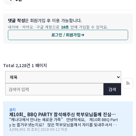
댓글 작성
은 회원가입 후 이용 가능합니다.
네이버 · 카카오 · 구글 계정으로
10초
만에 가입할 수 있어요.
로그인 / 회원가입
Total 2,128건
1 페이지
검색
공지
제10회_ BBQ PARTY 참석해주신 학부모님들께 진심으로 감사드립니다
“캐나다에서 만나는 새로운 가족” 안녕하세요, 제10회 BBQ Part
y 는 즐거우셧는지요? 많은 학부모님들께서 자리를 빛내주셔서 너
4,096,901 회 조회 | 2018-09-12 작성
무 감사합니다. 오전에 비가 와서 많이 걱정을 하엿지만, 다행이도
비가 않오지 않아서, 무사히 행사를 진행할수 잇었습니다. 잠을 설치