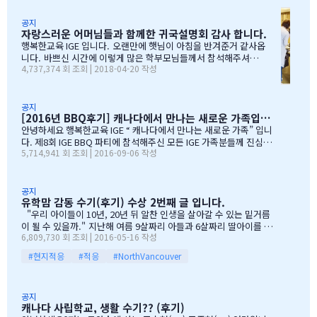
며, 이른 새벽부터 일어나, 일기예보를 보며, 비가 않온다고 하여, 너
무 감사하엿지요. (아마 작년에 참석하셧던 학부모님들은 아주 아주
공지
자랑스러운 어머님들과 함께한 귀국설명회 감사 합니다.
잘 아셧을것입니다 ^^). 매년 여름의 BBQ 파티는 WELCOME TO C
ANADA & WELCOME TO IGE 의미를 두고 있습니다. Q & A 에서 I
행복한교육 IGE 입니다. 오랜만에 햇님이 아침을 반겨준거 같사옵
GE 의 Motto 에 대해서, 언급드린봐와 같이, 행사 준비에 음식준비
니다. 바쁘신 시간에 이렇게 많은 학부모님들께서 참석해주셔서
4,737,374 회 조회 | 2018-04-20 작성
그리고 상품 물건을 구입하면서, 필요하신 생필품(?)이 무엇인지? 고
자리를 빛내주셔서 진심으로 감사 또 감사드립니다. 멀리서 남아
민 또 고민하고 쇼핑을 하였습니다. 또한, 음식은 염치스럽게 매년 어
서 오신 학부모님도 계시고, 요번 여름에 한국으로 돌아가시지않
머님께서…
지만, 미리 귀국에 대해서 대비하시는 학부모님들 계셔서 역시 Ko
rean 어머님들은 준비성은 최고 인걸 다시 느끼게된 하루엿습니
공지
[2016년 BBQ후기] 캐나다에서 만나는 새로운 가족입니다
다. 유학맘이야기에 댓글이 27 이였지만, 참석해주시는 학부모
님들은 50분이 넘으셔서, 처음 오픈닝때 당황스러웠지만요~~ 바
안녕하세요 행복한교육 IGE “ 캐나다에서 만나는 새로운 가족” 입니
쁘신 와중에 참석해주신 [TD은행,오경호부동산,웨스트캐나다종
다. 제8회 IGE BBQ 파티에 참석해주신 모든 IGE 가족분들께 진심으
5,714,941 회 조회 | 2016-09-06 작성
합보험,캐나다쉬핑(코쉽해운),한인모터스]VERY 감사드리며, 언제
로 감사드립니다. 오전에 비가 와서 걱정 또 걱정을 하였지만, 어느
나 다과를 책임져주시는 오경호 팀장님 사모님께 진심으로 감사드
어머님께서는 오시는 중이시라고 전화 한통에 이런 생각을 하엿지요
리옵니다. 6월말이면 학기가 마무리되고, 한국으로 귀국하시는
~~ 한분이 오시던 두분이 오시던 감사히 생각하는 마음으로 이른 오
데 불편한거 없이 꼼꼼히 준비하시기 바라며, 내일이면 아마도 무
전부터 차근 차근 준비하엿습니다. 많은 IGE 가족분들께서 참석해주
공지
유학맘 감동 수기(후기) 수상 2번째 글 입니다.
한의 카톡 및 연락이 오지않을까 생각이 …
셧으며,(총114가족) 노스밴쿠버,랭리교육청 교육감님들께서도 참석
해주셧습니다. 11시30분부터 오픈닝을 시작하엿고, 12시부터 BBQ
"우리 아이들이 10년, 20년 뒤 알찬 인생을 살아갈 수 있는 밑거름
파티 시작으로 START 하엿지요. 그 다음 자녀학생들을 위하여 보물
이 될 수 있을까." 지난해 여름 9살짜리 아들과 6살짜리 딸아이를 데
6,809,730 회 조회 | 2016-05-16 작성
찻기 그리고 Q & A 를 시작으로 학부모님들께 답을 마추신 분들께 선
리고 캐나다 밴쿠버로 조기유학을 떠날 결심을 했을 때, 매일밤 떠오
물을 증정하는 즐거운 시간을 가져습니다. 매년 여름마다 BBQ 파티
르는 고민이었습니다. 지난 10여년동안 부모님과 함께 삼대가 살아
#현지적응
#적응
#NorthVancouver
를 진행하면서 시간이 정말 빨리 가는구나 생각이 듭니다. 맨처음…
왔기에 고민은 더욱 컸습니다. 가족이 떨어져 지내는 시간을 나이 드
신 부모님들이 견디실 수 있을까 하는 점도 마음을 무겁게 했습니다.
하지만 부모님께서는 "아이들의 장래를 위해 맹모삼천지교(孟母三
공지
遷之敎, 맹자의 어머니가 자식을 위해 세 번 이사했다는 뜻)는 못할
캐나다 사립학교, 생활 수기?? (후기)
망정, 조금이라도 기회가 있을 때 망설이지 말라"는 말로 오히려 제