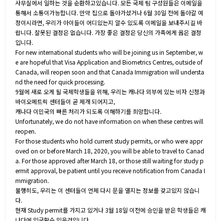
사무실에서 일하는 것을 순환하고있습니다. 모든 국제 팀 구성원들은 이메일을
통해서 소통이가능합니다. 만약 집으로 돌아가셨거나 6월 30일 전에 돌아갈 예
정이시라면, 우리가 아이들이 어디있는지 알수 있도록 이메일을 보내주시길 바
랍니다. 잘못된 결정은 없습니다. 가장 좋은 결정은 당신의 가족에게 옳은 결정
입니다.
For new international students who will be joining us in September, w
e are hopeful that Visa Application and Biometrics Centres, outside of
Canada, will reopen soon and that Canada Immigration will understa
nd the need for quick processing.
9월에 새로 오게 될 국제학생들을 위해, 우리는 캐나다 외부에 있는 비자 신청과
바이오메트릭 센터들이 곧 제개 되어지고,
캐나다 이민국의 빠른 처리가 되도록 이해하기를 희망합니다.
Unfortunately, we do not have information on when these centres will
reopen.
For those students who hold current study permits, or who were appr
oved on or before March 18, 2020, you will be able to travel to Canad
a. For those approved after March 18, or those still waiting for study p
ermit approval, be patient until you receive notification from Canada I
mmigration.
불행히도, 우리는 이 센터들이 언제 다시 문을 열지는 정보를 갖고있지 않습니
다.
현재 Study permit를 가지고 있거나 3월 18일 이전에 승인을 받은 학생들은 캐
나다에 입국할수 있을것입니다.