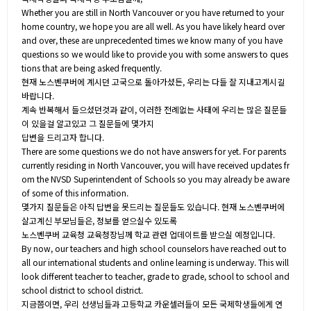
Whether you are still in North Vancouver or you have returned to your
home country, we hope you are all well. As you have likely heard over
and over, these are unprecedented times we know many of you have
questions so we would like to provide you with some answers to ques
tions that are being asked frequently.
현재 노스벤쿠버에 계시던 고국으로 돌아가셨든, 우리는 다들 잘 지내고계시길
바랍니다.
계속 반복해서 들으셨던것과 같이, 이러한 전례없는 사태에 우리는 많은 질문들
이 있을걸 알고있고 그 질문들에 몇가지
답변을 드리고자 합니다.
There are some questions we do not have answers for yet. For parents
currently residing in North Vancouver, you will have received updates fr
om the NVSD Superintendent of Schools so you may already be aware
of some of this information.
몇가지 질문들은 아직 답변을 못드리는 질문들도 있습니다. 현재 노스벤쿠버에
살고계신 부모님들은, 정보를 얻으실수 있도록
노스벤쿠버 교육청 교육청장님께 학교 관련 업데이트를 받으실 예정입니다.
By now, our teachers and high school counselors have reached out to
all our international students and online learning is underway. This will
look different teacher to teacher, grade to grade, school to school and
school district to school district.
지금쯤이면, 우리 선생님들과 고등학교 카운셀러들이 모든 국제학생들에게 연