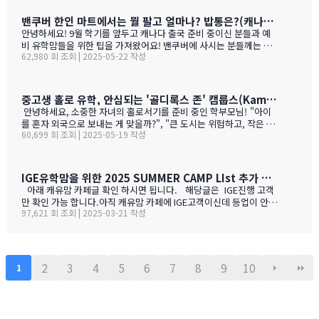
다음날 숙취감이 없어서. ㅎ)캐나다 첨 가시는분들이 놀라는 점중 하
나가 술을 마트,편의점에서 팔지 않고 따로 리쿼스토어나 와인 N 비
밴쿠버 한인 마트에서는 뭘 팔고 얼마나? 밥통은?(캐나다 출국 준비 중이신 분들과 예비 유학맘들을 위한)
어 스토어만 가야 살수 있다는 것이죠.하여간 이번에는 BC와인 장점
안녕하세요! 9월 학기를 앞두고 캐나다 출국 준비 중이신 분들과 예
을 한번 알아볼게요. GPT가 정리 해본 글이에요. 한번 보세요.그리고
비 유학맘들을 위한 팁을 가져왔어요! 밴쿠버에 사시는 분들께는 이
어떤 와인이 있나? 아래 사진으로 함 보세요.ㅎㅎ 그리고 밴쿠버에서
62,980 회 조회 | 2025-05-22 작성
미 익숙한 정보일 수도 있지만, 처음 가시는 분들께는 정말 유용할 거
파는 한국 소주 종류와 가격도 함 보세요. 당연 한국보다 비싸죠!!!1.
예요. 특히 먹고 사는 문제는 정말 중요하잖아요! 오늘은 코퀴틀람에
BC 와인이 유럽 와인보다 돋보이는 점구분BC 주 (오카나건 중심)유
있는 한남마트를 소개해드릴게요! 북미에서는 H-mart가 워낙 유명
럽 전통 산지기후·테루아한여름 일조량이 부르고뉴·토스카나보다 1
하지만, 밴쿠버 지역에서는 한남마트도 있죠. (홍보글 절대 아님 ㅋ
중고생 홀로 유학, 안심되는 '골디록스 존' 캠룹스(Kamloops)가 정답입니다
0-15 % 길고, 일교차가 커 산도가 살아 있음. 서늘한 밤 덕분에 과일
ㅋ)사진들을 보시면서 가격대와 어떤 물건들이 있는지 미리 체크해
안녕하세요, 소중한 자녀의 홀로서기를 준비 중인 학부모님! "아이
향이 …
보세요!특히 주목할 점은 전기밥솥인데요, 한국에서 가져간 제품은
를 혼자 외국으로 보내는 게 맞을까?", "큰 도시는 위험하고, 작은 도
전압이 달라서 사용할 수 없어서 어쩔 수 없이 현지에서 새로 구입해
60,699 회 조회 | 2025-05-19 작성
시는 교육환경이 부족할까?" 이런 고민으로 밤잠 설치시죠? 오늘은
야 하는 것중 하나 일수 있죠? 하기는 요새는 워낙 밥들을 먹지 않다
중고생 홀로 유학 가기에 가장 이상적인 캐나다 '캠룹스'를 소개해 드
보니 IGE에서 막판에 캐나다행을 결정 하신분들을 위해서 5월 31일
릴게요. 우리 아이 혼자 보내도 안심되는 '골디록스 존' 캠룹스 골디
추가로 zoom 으로 정착설명회를 하게 되었습니다.
록스 존이란 '너무 크지도 작지도 않은, 딱 적당한 환경'을 말해요. 아
IGE유학맘을 위한 2025 SUMMER CAMP LIst 추가 되었습니다.
이 혼자 유학가기에 캠룹스가 딱 맞는 이유, 함께 알아볼까요? ?️ 아
아래 캐유맘 카페글 확인 하시면 됩니다. 해당글은 IGE진행 고객
이 혼자서도 쉽게 적응할 수 있는 도시 규모 인구 약 1…
만 확인 가능 합니다.아직 캐유맘 카페에 IGE고객이신데 등업이 안된
97,621 회 조회 | 2025-03-21 작성
분들은 등업 신청 해주시기 바랍니다. 해당글 바로 가기 --> http
s://cafe.naver.com/canadauhakmoms/2775 https://ca
fe.naver.com/canadauhakmoms/2775
2
3
4
5
6
7
8
9
10
1