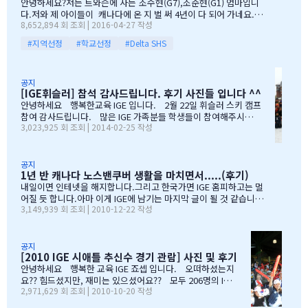
안녕하세요?저는 트와슨에 사는 조수현(G7),조준현(G1) 엄마입니
등을 떠미셨습니다. 경제적인 여건이 딱히 좋은 것도 아니었습니다.
다.저와 제 아이들이 캐나다에 온 지 벌 써 4년이 다 되어 가네요.이
유학비용도 평소 한국에서 들어가던 교육비에 생활비가 조금 더 들어
8,652,894 회 조회 | 2016-04-27 작성
렇게 오래 있게 된 이유는 단 하나 너무 좋아서 입니다.철새도래지 바
가는 수준으로 잡았습니다. 자린고비 정신으로 단단히 무장을 했지
다도 가까이 있고 조용하고 제 아이들이 다니는 학교도 너무 좋습니
요. 어찌보면 단순무식하게 "영어도 배우고 아이들이 살아…
#지역선정
#학교선정
#Delta SHS
다.백인 비율도 높고요.ㅎㅎ제가 가장 만족도가 높았던 높게 생각 하
는 것은아이들이 다니는 학교입니다.Sacread heart school 입니
다.카톨릭 사립이구요.선생님들이 정말 좋습니다.교내 클럽 활동도
공지
정말 대단합니다.발론티어로 돌아가는 것도 대단하고요. 큰아이가
[IGE휘슬러] 참석 감사드립니다. 후기 사진들 입니다 ^^
처음 왔을 떼 G4 영어도 잘 못하고 힘들어 할 때 워낙 엉뚱한 놈이라
안녕하세요 행복한교육 IGE 입니다. 2월 22일 휘슬러 스키 캠프
엉뚱한 짓을 할 때도 선생님께서 괜찮다고남자아이들은 그렇게 크는
참여 감사드립니다. 많은 IGE 가족분들 학생들이 참여해주시고,
거라고 말씀해주시고아이의 작은 장단점도 다 알고 계시고 장점도
3,023,925 회 조회 | 2014-02-25 작성
빛내주셔서 감사드립니다. 안타깝게도 화창한 날씨여야하는데,
크게 칭찬해주시고학년 마지막 주에는 저를 앉혀놓고 방학 캠프 리
눈보라치는 휘슬러 였으며, 아무도 다치지않고 무사히 행사를 마추
스트 업도 &…
어서 다행입니다. 행사때마다 도와주시는 조이모터스 권도영 차
장님, 웨스트캐나다 보험 김정중부장님, 하나투어 지용구님, IGE S
공지
1년 반 캐나다 노스밴쿠버 생활을 마치면서.....(후기)
CHOOL 부서에 김미정선생님, 박숙희 선생님 그리고 코퀴틀람 사
무실에 김의정팀장님, 김예경님 진심을 감사드립니다. 마지막으
내일이면 인테넷을 해지합니다.그리고 한국가면 IGE 홈피하고는 멀
로 요번 행사를 진행해주신 전준성 본부장님께 감사드리며, 이벤트
어질 듯 합니다.아마 이게 IGE에 남기는 마지막 글이 될 것 같습니다
3,149,939 회 조회 | 2010-12-22 작성
까지 준비해주신 본부장님 수고많으셨습니다. " 스키 이벤트" 꼭
1년 반동안의 시간...저희 아이들에게 너무 소중한 시간이였습니다.
참여부탁리며, 휘슬러에서 찍은 사진들 올려드리오니, 필요하신 분
처음 유학을 결정하고 가장 고민되었던 것이 지역 및 학교와 유학원
들은 댓글로 남겨주시면, 카톡 혹은 메일로 보내드리겠습니다. 감
선택이였는데......추천 받은 세 군 데 중에서 선택한 IGE.....서비스
사합니다.…
마인드가 확실하고 고객을 끝까지 책임질 줄 아는 회사였습니다.한
공지
[2010 IGE 시애틀 추신수 경기 관람] 사진 및 후기
국 학생이 적은 웨스트 벤쿠버. 그리고 정 사장님이 추천해주신 caulf
eild.....최고의 선택이였습니다. 아이들은 지난 주 부터 계속 farew
안녕하세요 행복한 교육 IGE 죠셉 입니다. 오떠하셨는지
ell party입니다.지난 주에 큰애는 6학년 남자 애들 모두 모여서 이번
요?? 힘드셨지만, 재미는 있으셨어요?? 모두 206명의 IGE
2,971,629 회 조회 | 2010-10-20 작성
에 떠나는 한국 아이 2명을 위한 피자파티에 참석하였고 이번 주는 6
가족분들이 참석하셨으며, 무사히 이벤트 마무리되었습니
학년 아이들끼리 노벤에 있는 레이저텍에서 번개 모임을 하고 놀다가
다. 아버님/어머님들의 한마음으로 잘~알 마무리 할수있었