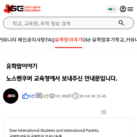
account_circle
menu
search
커뮤니티 메인
공지사항
FAQ
유학맘이야기
Old-유학맘후기
학교,커뮤
유학맘이야기
노스벤쿠버 교육청에서 보내주신 안내문입니다.
thumb_up
comment
visibility
schedule
0건
0건
47,990회
20-04-28 15:45
Dear International Students and International Parents,
국제학생들과 국제학생 부모님들께,