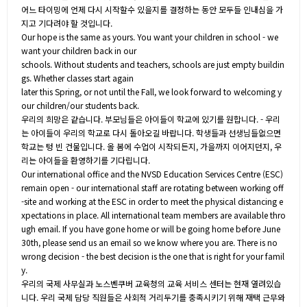
어느 타이밍에 언제 다시 시작할수 있을지를 결정하는 동안 모두들 인내심을 가
지고 기다려야 할 것입니다.
Our hope is the same as yours. You want your children in school - we
want your children back in our
schools. Without students and teachers, schools are just empty buildin
gs. Whether classes start again
later this Spring, or not until the Fall, we look forward to welcoming y
our children/our students back.
우리의 희망은 같습니다. 부모님들은 아이들이 학교에 있기를 원합니다. - 우리
는 아이들이 우리의 학교로 다시 돌아오길 바랍니다. 학생들과 선생님들없으면
학교는 텅 빈 건물입니다. 올 봄에 수업이 시작되든지, 가을까지 이어지던지, 우
리는 아이들을 환영하기를 기다립니다.
Our international office and the NVSD Education Services Centre (ESC)
remain open - our international staff are rotating between working off
-site and working at the ESC in order to meet the physical distancing e
xpectations in place. All international team members are available thro
ugh email. If you have gone home or will be going home before June
30th, please send us an email so we know where you are. There is no
wrong decision - the best decision is the one that is right for your famil
y.
우리의 국제 사무실과 노스벤쿠버 교육청의 교육 서비스 센터는 현재 열려있습
니다. 우리 국제 담당 직원들은 사회적 거리두기를 충족시키기 위해 재택 근무와