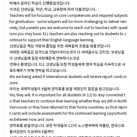
락해서 온라인 학습이 진행중일것입니다.
이것은 선생님들, 학년, 학교, 교육청에 따라 다를것입니다..
Teachers will be focussing on core competencies and required subjects
for graduation - some subjects will be more challenging to deliver rem
otely, but parents you are welcome to reach out to teachers with quest
ions you may have. ELL teachers are also reaching out to students to c
ontinue to support their English language learning.
선생님들은 핵심 역량과 졸업을 위한 과목들에 초점을 맞출것입니다.
어떠한 과목들은 원격으로 전달되어지는것이 더 어려울수도 있지만, 부모님들
이 선생님들께 질문사항때문에 연락하시는것은
언제나 환영입니다. ELL 선생님들 또한 학생들에게 영어 학습을 지속적으로 서
포트해주기 위해 연락을 하고있습니다.
We are being asked if international students will receive report cards in
June.
우리는 국제학생들이 6월에 성적표를 받을 예정인지 질문을 받고있습니다.
Yes, they will. It is important for all students (K-12) to stay connected t
o their teachers to continue their learning whether they are still in North
Vancouver or they have returned to their home countries, as final repor
t cards will include assessments for the continued learning opportuniti
es between now and June.
성적표를 받을것입니다. 모든 학생들(K-12)이 노스벤쿠버에 머물던, 한국으로
돌아갔던지 지금부터 6월까지