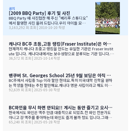
왔습니다.둘째는 친했던 친구들 집에 초대를 받아서 4명의 친구와 돌
습니다. 감사합니다...꾸벅!!! 이른 아침부터 준비하시고,
아가면서 sleep over하느라 집에 들어오질 않습니…
국경에서 장작 3시간동안 시간이 걸리셨고....오마이갓~!!!
공지
[2009 BBQ Party] 후기 및 사진
그래두 미국땅은 밟아보았죠~~추신수도 보고~~야구경기도
보고~~~따뜻한 햇빛아래에서 시원한 맥주도....ㅋㅋㅋ ^^
BBQ Party 때 사진협찬 해 주신 "베리푸 스튜디오"
아버님/어머님들의 여유스러운 모습에 저 또한 신나드라고
에서 촬영한 사진 올려 드립니다.우리 아이들 모
3,163,292 회 조회 | 2010-10-20 작성
요~~~응원도 힘차게 하며...단지 추신수 선수가 뒷 돌아보지
습 잘 찾아 보세요..혹시나 빠진 가족이 있더라도 용
않아서 아쉬웠지만...........( 쫌~~ 뒤를 돌아보고 손 한번 흔
서 해 주셔요..^_____________^
들어주면 안디나??? ^^ 다음에는 박찬호선수 ?) 역시 집
&…
떠나면 고생이죠??? ㅋㅋㅋㅋㅋㅋ …
캐나다 BC주 초등,고등 랭킹(Fraser Institute)은 어떻게 만들어 지나 ?
현재까지 캐나다 초중고 랭킹을 만드는 유일한 기관은 Fraser Instit
ute 입니다. 캐나다내에서는 보수성향으로 분류되는 기관 입니다.
36,572 회 조회 | 2025-10-14 작성
하여간일반적으로 학교 랭킹 하면 학교의 성적 그러니까 표준 시험결
과가 주가 될것으로 예상 하지만 ....주마다 차이는 있지만 20%-45%
가 학업 관련 비중이고 다른 여타 지수가 나머지를 차지 합니다. BC
고등학교의 경우 (9개 지표):평균 시험 점수 (Average exam mark)
밴쿠버 St. Georges School 25년 9월 보딩은 아직 자리가 있다고 하네요.
졸업률 (Diploma completion rate)학생당 이수 과목 수 (Courses
BC주에서 사립중 Top 이라 할만 한데요.특히 미국대학 진학을 원하
taken per student)진급 지연율 (Delayed advancement rate)
는 학생들 한테는 추천 할만해요.캐나다 명문 사립이라고 해도 미국
시험 낙제율 (Percentage of exams failed)학교 vs 시험 점수 차
92,639 회 조회 | 2025-05-30 작성
대학 진학은 그저그런 학교도 많거던요.이학교가 하여간 학비+보딩
이 (School vs. exam mark difference) 7-9. 성별 격차 지표 3개
이 젤 비싸기는 하죠.아래는 입학 절차 입니다. SSAT가 아직 준비 안
(Gender gap indicators)BC주의 경우 초등학교는 FSA(Foun…
된 학생들도 가능 하니 관심 있으시면 문의 주세요. Boarding Stud
ent TuitionCanadian Students$73,500American / Mexican / or
BC와인을 무시 하면 안되요!! 계시는 동안 즐기고 오시기를 바랍니다. (밴쿠버에서 소주는 얼마?)
Non-Resident Canadian Students$84,000International Stude
한국에서도 와인은 맥주 만큼 대중적으로 되었죠.전 와인 전문가도
nts$99,500
아니고 걍 맥주를 좋아하는데 와인도 즐겨 볼까 정도 입니다.그래도
65,240 회 조회 | 2025-05-28 작성
와인을 이것 저것 10년넘게 먹다 보니 캐나다, 미국 와인이 유럽산 대
리보 가격부터 해서 난 좋더라 하는 것이 굳어 지기는 했어요.(일단