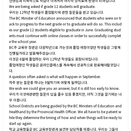
선생님과 지속적으로 학습이 이어져서 마지막 성적표에 반영이 되어집니다.
We are being asked if grade 12 students will graduate.
우리는 12학년 학생들이 졸업할지에 관한 질문들을 받고 있습니다.
The BC Minister of Education announced that students who were on tr
ack to progress to the next grade or to graduate will do so. This includ
es our grade 12 students eligible to graduate in June. Graduating stud
ents must continue with online classes in order to successfully complet
e the school year.
BC주 교육부 장관은 다음학년으로 가는것과 졸업 예정이었던 학생들은 그렇게
진행될거라고 발표해주셨습니다.
이것은 6월에 졸업하는 우리 12학년 학생들도 포함되어집니다.
졸업예정인 학생들은 온라인클래스를 계속해서 성공적으로 완료해야할것입니
다.
A question often asked is what will happen in September.
자주 받는 질문중 하나는 9월학기에 어떻게 될까입니다.
We wish we could give you an answer, but it is still too early to know.
우리가 이것에관련한 질문의 답을 줄수 있음 좋겠지만, 아직 그것을 알기에는 너
무 이릅니다.
School Districts are being guided by the BC Ministers of Education and
Healthand by the Provincial Health Officer. We all have to be patient w
hile they determine the timing of how and when things will be ready to
start up again.
학교 교육청들은 BC 교육부장관과 보건부 담당자를 따릅니다. 우리는 그들이