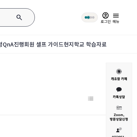
account_circle
menu
search
로그인
메뉴
청
QnA
진행회원 셀프 가이드
현지학교 학습자료
캐유맘 카페
카톡상담
Zoom,
방문
상담신청