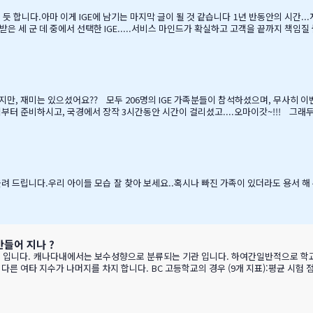
듯 합니다.아마 이게 IGE에 남기는 마지막 글이 될 것 같습니다 1년 반동안의 시간.
 받은 세 군 데 중에서 선택한 IGE.....서비스 마인드가 확실하고 고객을 끝까지 책임
 지난 주 부터 계속 farewell party입니다.지난 주에 큰애는 6학년 남자 애들 모두
놀다가 왔습니다.둘째는 친했던 친구들 집에 초대를 받아서 4명의 친구와 돌아가면서 s
지만, 재미는 있으셨어요?? 모두 206명의 IGE 가족분들이 참석하셨으며, 무사히 
침부터 준비하시고, 국경에서 장작 3시간동안 시간이 걸리셨고....오마이갓~!!! 그
버님/어머님들의 여유스러운 모습에 저 또한 신나드라고요~~~응원도 힘차게 하며...
^^ 다음에는 박찬호선수 ?) 역시 집 떠나면 고생이죠??? ㅋㅋㅋㅋㅋㅋ …
 올려 드립니다.우리 아이들 모습 잘 찾아 보세요..혹시나 빠진 가족이 있더라도 용서 해 주
 만들어 지나 ?
분류되는 기관 입니다. 하여간일반적으로 학교 랭킹 하면 학교의 성적 그러니까 표준 시험결과가 주가 될것으로
 advancement rate)시험 낙제율 (Percentage of exams failed)학교 vs 시험 점수 
…