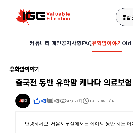
통합
커뮤니티 메인
공지사항
FAQ
유학맘이야기
Ol
유학맘이야기
출국전 동반 유학맘 캐나다 의료보험
thumb_up
comment
visibility
schedule
0건
0건
47,621회
19-12-06 17:45
안녕하세요. 서울사무실에서는 아이와 동반 하는 어