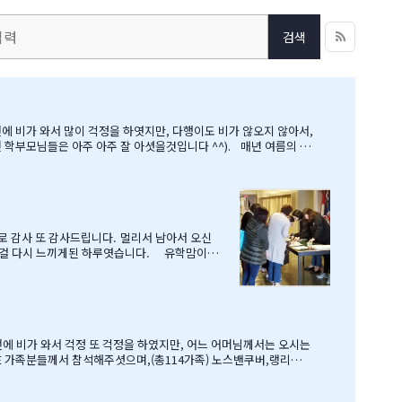
검색
 아주 아주 잘 아셧을것입니다 ^^). 매년 여름의 B
로 감사 또 감사드립니다. 멀리서 남아서 오신
 인걸 다시 느끼게된 하루엿습니다. 유학맘이야
호부동산,웨스트캐나다종합보험,캐나다쉬핑(코쉽해
로 귀국하시는데 불편한거 없이 꼼꼼히 준비하시
보물찻기 그리고 Q & A 를 시작으로 학부모님들께 답을 마추신 분