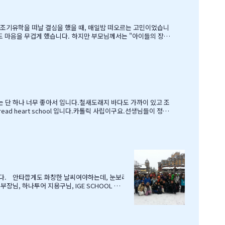
여건이 딱히 좋은 것도 아니었습
 교육비에 생활비가 조금 더 들어가는 수준으로 잡았습니다. 자린고비 정신으로 단단히 무장을 했지요. 어찌보면 단순무식하게 "영어도 배우고 아이들이 살아…
유는 단 하나 너무 좋아서 입니다.철새도래지 바다도 가까이 있고 조
 heart school 입니다.카톨릭 사립이구요.선생님들이 정말
 놈이라 엉뚱한 짓을 할 때도 선생님께서 괜찮다고남자아이들은 그렇
니다. 안타깝게도 화창한 날씨여야하는데, 눈보라
, 하나투어 지용구님, IGE SCHOOL 부
본부장님께 감사드리며, 이벤트까지 준비해주신
메일로 보내드리겠습니다. 감사합니다.…