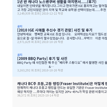
1년 반 캐나다 노스밴쿠버 생활을 마치면서.....(후기)
내일이면 인테넷을 해지합니다.그리고 한국가면 IGE 홈피하고는 멀어질 
고 가장 고민되었던 것이 지역 및 학교와 유학원 선택이였는데......추천
3,149,939 회 조회 | 2010-12-22 작성
사장님이 추천해주신 caulfeild.....최고의 선택이였습니다. 아이들은
번 주는 6학년 아이들끼리 노벤에 있는 레이저텍에서 번개 모임을 하고 
공지
[2010 IGE 시애틀 추신수 경기 관람] 사진 및 후기
안녕하세요 행복한 교육 IGE 죠셉 입니다. 오떠하셨는지요?? 힘드셨
음으로 잘~알 마무리 할수있었습니다. 감사합니다...꾸벅!!! 이른 아
2,971,629 회 조회 | 2010-10-20 작성
경기도 보고~~~따뜻한 햇빛아래에서 시원한 맥주도....ㅋㅋㅋ ^^ 아
만...........( 쫌~~ 뒤를 돌아보고 손 한번 흔들어주면 안디나??? 
공지
[2009 BBQ Party] 후기 및 사진
BBQ Party 때 사진협찬 해 주신 "베리푸 스튜디오" 에서 촬영한 사진
&…
3,163,292 회 조회 | 2010-10-20 작성
캐나다 BC주 초등,고등 랭킹(Fraser Institute)은 어떻게
현재까지 캐나다 초중고 랭킹을 만드는 유일한 기관은 Fraser Institute 입니다. 캐나다내에서는 보수성향으로 
예상 하지만 ....주마다 차이는 있지만 20%-45%가 학업 관련 비중이고 다른 여타 지수가 나머지를 차지 합니다. BC 고등학교의 경우 (9개 지표):평균 시험 점수 (Average exam mark)졸업률 (Diploma completion rate)학
36,572 회 조회 | 2025-10-14 작성
생당 이수 과목 수 (Courses taken per student)진급 지연율 (Delayed
표 3개 (Gender gap indicators)BC주의 경우 초등학교는 FSA(Foun