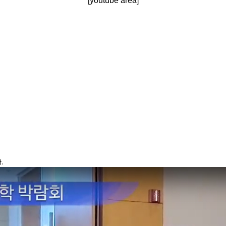
[youtube area]
다.