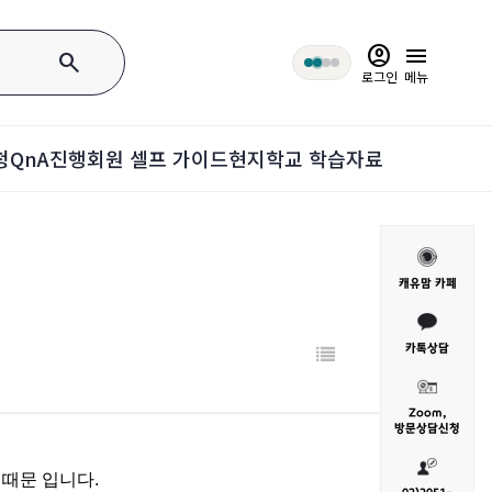
account_circle
menu
search
로그인
메뉴
청
QnA
진행회원 셀프 가이드
현지학교 학습자료
캐유맘 카페
카톡상담
Zoom,
방문
상담신청
 때문 입니다.