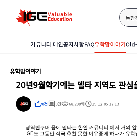
통합
커뮤니티 메인
공지사항
FAQ
유학맘이야기
Ol
유학맘이야기
20년9월학기에는 델타 지역도 관심을.
thumb_up
comment
visibility
schedule
0건
0건
68,298회
19-12-05 17:13
광역밴쿠버 중에 델타는 한인 커뮤니티 에서 거의 알
IGE도 그동안 적극 추천 못한 이유중에 하나가 유