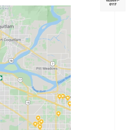
02)
2051-
0117