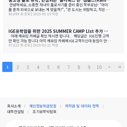
0-15 % 길고, 일교차가 커 산도가 살아 있음. 서늘한 밤 덕분에 과일
ㅋ)사진들을 보시면서 가격대와 어떤 물건들이 있는지 미리 체크해
안녕하세요, 소중한 자녀의 홀로서기를 준비 중인 학부모님! "아이
향이 …
보세요!특히 주목할 점은 전기밥솥인데요, 한국에서 가져간 제품은
를 혼자 외국으로 보내는 게 맞을까?", "큰 도시는 위험하고, 작은 도
전압이 달라서 사용할 수 없어서 어쩔 수 없이 현지에서 새로 구입해
60,699 회 조회 | 2025-05-19 작성
시는 교육환경이 부족할까?" 이런 고민으로 밤잠 설치시죠? 오늘은
야 하는 것중 하나 일수 있죠? 하기는 요새는 워낙 밥들을 먹지 않다
중고생 홀로 유학 가기에 가장 이상적인 캐나다 '캠룹스'를 소개해 드
보니 IGE에서 막판에 캐나다행을 결정 하신분들을 위해서 5월 31일
릴게요. 우리 아이 혼자 보내도 안심되는 '골디록스 존' 캠룹스 골디
추가로 zoom 으로 정착설명회를 하게 되었습니다.
록스 존이란 '너무 크지도 작지도 않은, 딱 적당한 환경'을 말해요. 아
IGE유학맘을 위한 2025 SUMMER CAMP LIst 추가 되었습니다.
이 혼자 유학가기에 캠룹스가 딱 맞는 이유, 함께 알아볼까요? ?️ 아
아래 캐유맘 카페글 확인 하시면 됩니다. 해당글은 IGE진행 고객
이 혼자서도 쉽게 적응할 수 있는 도시 규모 인구 약 1…
만 확인 가능 합니다.아직 캐유맘 카페에 IGE고객이신데 등업이 안된
97,621 회 조회 | 2025-03-21 작성
분들은 등업 신청 해주시기 바랍니다. 해당글 바로 가기 --> http
s://cafe.naver.com/canadauhakmoms/2775 https://ca
fe.naver.com/canadauhakmoms/2775
2
3
4
5
6
7
8
9
10
1
회사소개
개인정보취급방침
저작권 및 데이터 정책
대학컨설팅
조기유학박람회