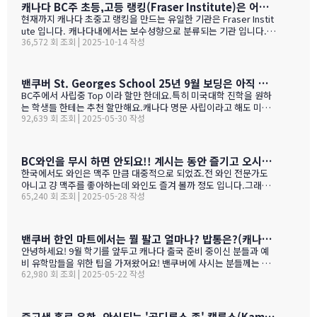
떠나면 고생이죠??? ㅋㅋㅋㅋㅋㅋ …
캐나다 BC주 초등,고등 랭킹(Fraser Institute)은 어떻게 만들어 지나 ?
현재까지 캐나다 초중고 랭킹을 만드는 유일한 기관은 Fraser Instit
ute 입니다. 캐나다내에서는 보수성향으로 분류되는 기관 입니다.
36,572 회 조회 | 2025-10-14 작성
하여간일반적으로 학교 랭킹 하면 학교의 성적 그러니까 표준 시험결
과가 주가 될것으로 예상 하지만 ....주마다 차이는 있지만 20%-45%
가 학업 관련 비중이고 다른 여타 지수가 나머지를 차지 합니다. BC
고등학교의 경우 (9개 지표):평균 시험 점수 (Average exam mark)
밴쿠버 St. Georges School 25년 9월 보딩은 아직 자리가 있다고 하네요.
졸업률 (Diploma completion rate)학생당 이수 과목 수 (Courses
BC주에서 사립중 Top 이라 할만 한데요.특히 미국대학 진학을 원하
taken per student)진급 지연율 (Delayed advancement rate)
는 학생들 한테는 추천 할만해요.캐나다 명문 사립이라고 해도 미국
시험 낙제율 (Percentage of exams failed)학교 vs 시험 점수 차
92,639 회 조회 | 2025-05-30 작성
대학 진학은 그저그런 학교도 많거던요.이학교가 하여간 학비+보딩
이 (School vs. exam mark difference) 7-9. 성별 격차 지표 3개
이 젤 비싸기는 하죠.아래는 입학 절차 입니다. SSAT가 아직 준비 안
(Gender gap indicators)BC주의 경우 초등학교는 FSA(Foun…
된 학생들도 가능 하니 관심 있으시면 문의 주세요. Boarding Stud
ent TuitionCanadian Students$73,500American / Mexican / or
BC와인을 무시 하면 안되요!! 계시는 동안 즐기고 오시기를 바랍니다. (밴쿠버에서 소주는 얼마?)
Non-Resident Canadian Students$84,000International Stude
한국에서도 와인은 맥주 만큼 대중적으로 되었죠.전 와인 전문가도
nts$99,500
아니고 걍 맥주를 좋아하는데 와인도 즐겨 볼까 정도 입니다.그래도
65,240 회 조회 | 2025-05-28 작성
와인을 이것 저것 10년넘게 먹다 보니 캐나다, 미국 와인이 유럽산 대
리보 가격부터 해서 난 좋더라 하는 것이 굳어 지기는 했어요.(일단
다음날 숙취감이 없어서. ㅎ)캐나다 첨 가시는분들이 놀라는 점중 하
나가 술을 마트,편의점에서 팔지 않고 따로 리쿼스토어나 와인 N 비
밴쿠버 한인 마트에서는 뭘 팔고 얼마나? 밥통은?(캐나다 출국 준비 중이신 분들과 예비 유학맘들을 위한)
어 스토어만 가야 살수 있다는 것이죠.하여간 이번에는 BC와인 장점
안녕하세요! 9월 학기를 앞두고 캐나다 출국 준비 중이신 분들과 예
을 한번 알아볼게요. GPT가 정리 해본 글이에요. 한번 보세요.그리고
비 유학맘들을 위한 팁을 가져왔어요! 밴쿠버에 사시는 분들께는 이
어떤 와인이 있나? 아래 사진으로 함 보세요.ㅎㅎ 그리고 밴쿠버에서
62,980 회 조회 | 2025-05-22 작성
미 익숙한 정보일 수도 있지만, 처음 가시는 분들께는 정말 유용할 거
파는 한국 소주 종류와 가격도 함 보세요. 당연 한국보다 비싸죠!!!1.
예요. 특히 먹고 사는 문제는 정말 중요하잖아요! 오늘은 코퀴틀람에
BC 와인이 유럽 와인보다 돋보이는 점구분BC 주 (오카나건 중심)유
있는 한남마트를 소개해드릴게요! 북미에서는 H-mart가 워낙 유명
럽 전통 산지기후·테루아한여름 일조량이 부르고뉴·토스카나보다 1
하지만, 밴쿠버 지역에서는 한남마트도 있죠. (홍보글 절대 아님 ㅋ
중고생 홀로 유학, 안심되는 '골디록스 존' 캠룹스(Kamloops)가 정답입니다