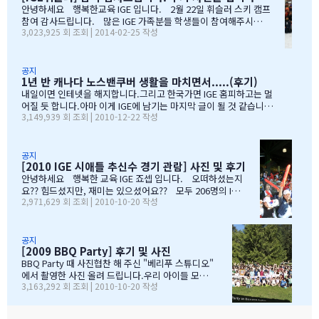
안녕하세요 행복한교육 IGE 입니다. 2월 22일 휘슬러 스키 캠프
엉뚱한 짓을 할 때도 선생님께서 괜찮다고남자아이들은 그렇게 크는
참여 감사드립니다. 많은 IGE 가족분들 학생들이 참여해주시고,
거라고 말씀해주시고아이의 작은 장단점도 다 알고 계시고 장점도
3,023,925 회 조회 | 2014-02-25 작성
빛내주셔서 감사드립니다. 안타깝게도 화창한 날씨여야하는데,
크게 칭찬해주시고학년 마지막 주에는 저를 앉혀놓고 방학 캠프 리
눈보라치는 휘슬러 였으며, 아무도 다치지않고 무사히 행사를 마추
스트 업도 &…
어서 다행입니다. 행사때마다 도와주시는 조이모터스 권도영 차
장님, 웨스트캐나다 보험 김정중부장님, 하나투어 지용구님, IGE S
공지
1년 반 캐나다 노스밴쿠버 생활을 마치면서.....(후기)
CHOOL 부서에 김미정선생님, 박숙희 선생님 그리고 코퀴틀람 사
무실에 김의정팀장님, 김예경님 진심을 감사드립니다. 마지막으
내일이면 인테넷을 해지합니다.그리고 한국가면 IGE 홈피하고는 멀
로 요번 행사를 진행해주신 전준성 본부장님께 감사드리며, 이벤트
어질 듯 합니다.아마 이게 IGE에 남기는 마지막 글이 될 것 같습니다
3,149,939 회 조회 | 2010-12-22 작성
까지 준비해주신 본부장님 수고많으셨습니다. " 스키 이벤트" 꼭
1년 반동안의 시간...저희 아이들에게 너무 소중한 시간이였습니다.
참여부탁리며, 휘슬러에서 찍은 사진들 올려드리오니, 필요하신 분
처음 유학을 결정하고 가장 고민되었던 것이 지역 및 학교와 유학원
들은 댓글로 남겨주시면, 카톡 혹은 메일로 보내드리겠습니다. 감
선택이였는데......추천 받은 세 군 데 중에서 선택한 IGE.....서비스
사합니다.…
마인드가 확실하고 고객을 끝까지 책임질 줄 아는 회사였습니다.한
공지
[2010 IGE 시애틀 추신수 경기 관람] 사진 및 후기
국 학생이 적은 웨스트 벤쿠버. 그리고 정 사장님이 추천해주신 caulf
eild.....최고의 선택이였습니다. 아이들은 지난 주 부터 계속 farew
안녕하세요 행복한 교육 IGE 죠셉 입니다. 오떠하셨는지
ell party입니다.지난 주에 큰애는 6학년 남자 애들 모두 모여서 이번
요?? 힘드셨지만, 재미는 있으셨어요?? 모두 206명의 IGE
2,971,629 회 조회 | 2010-10-20 작성
에 떠나는 한국 아이 2명을 위한 피자파티에 참석하였고 이번 주는 6
가족분들이 참석하셨으며, 무사히 이벤트 마무리되었습니
학년 아이들끼리 노벤에 있는 레이저텍에서 번개 모임을 하고 놀다가
다. 아버님/어머님들의 한마음으로 잘~알 마무리 할수있었
왔습니다.둘째는 친했던 친구들 집에 초대를 받아서 4명의 친구와 돌
습니다. 감사합니다...꾸벅!!! 이른 아침부터 준비하시고,
아가면서 sleep over하느라 집에 들어오질 않습니…
국경에서 장작 3시간동안 시간이 걸리셨고....오마이갓~!!!
공지
[2009 BBQ Party] 후기 및 사진
그래두 미국땅은 밟아보았죠~~추신수도 보고~~야구경기도
보고~~~따뜻한 햇빛아래에서 시원한 맥주도....ㅋㅋㅋ ^^
BBQ Party 때 사진협찬 해 주신 "베리푸 스튜디오"
아버님/어머님들의 여유스러운 모습에 저 또한 신나드라고
에서 촬영한 사진 올려 드립니다.우리 아이들 모
3,163,292 회 조회 | 2010-10-20 작성
요~~~응원도 힘차게 하며...단지 추신수 선수가 뒷 돌아보지
습 잘 찾아 보세요..혹시나 빠진 가족이 있더라도 용
않아서 아쉬웠지만...........( 쫌~~ 뒤를 돌아보고 손 한번 흔
서 해 주셔요..^_____________^
들어주면 안디나??? ^^ 다음에는 박찬호선수 ?) 역시 집
&…