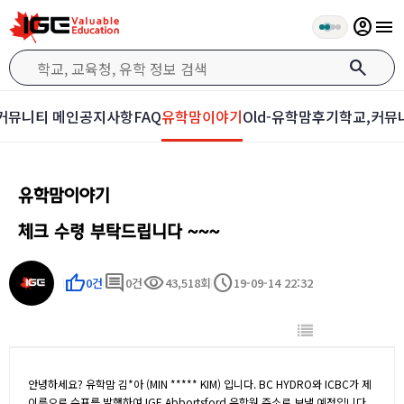
account_circle
menu
search
커뮤니티 메인
공지사항
FAQ
유학맘이야기
Old-유학맘후기
학교,커뮤
유학맘이야기
체크 수령 부탁드립니다 ~~~
thumb_up
comment
visibility
schedule
0건
0건
43,518회
19-09-14 22:32
안녕하세요? 유학맘 김*아 (MIN ***** KIM) 입니다. BC HYDRO와 ICBC가 제
이름으로 수표를 발행하여 IGE Abbortsford 유학원 주소로 보낼 예정입니다.