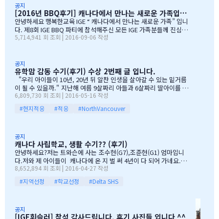
rean 어머님들은 준비성은 최고 인걸 다시 느끼게된 하루엿습니
공지
[2016년 BBQ후기] 캐나다에서 만나는 새로운 가족입니다
다. 유학맘이야기에 댓글이 27 이였지만, 참석해주시는 학부모
님들은 50분이 넘으셔서, 처음 오픈닝때 당황스러웠지만요~~ 바
안녕하세요 행복한교육 IGE “ 캐나다에서 만나는 새로운 가족” 입니
쁘신 와중에 참석해주신 [TD은행,오경호부동산,웨스트캐나다종
다. 제8회 IGE BBQ 파티에 참석해주신 모든 IGE 가족분들께 진심으
5,714,941 회 조회 | 2016-09-06 작성
합보험,캐나다쉬핑(코쉽해운),한인모터스]VERY 감사드리며, 언제
로 감사드립니다. 오전에 비가 와서 걱정 또 걱정을 하였지만, 어느
나 다과를 책임져주시는 오경호 팀장님 사모님께 진심으로 감사드
어머님께서는 오시는 중이시라고 전화 한통에 이런 생각을 하엿지요
리옵니다. 6월말이면 학기가 마무리되고, 한국으로 귀국하시는
~~ 한분이 오시던 두분이 오시던 감사히 생각하는 마음으로 이른 오
데 불편한거 없이 꼼꼼히 준비하시기 바라며, 내일이면 아마도 무
전부터 차근 차근 준비하엿습니다. 많은 IGE 가족분들께서 참석해주
공지
유학맘 감동 수기(후기) 수상 2번째 글 입니다.
한의 카톡 및 연락이 오지않을까 생각이 …
셧으며,(총114가족) 노스밴쿠버,랭리교육청 교육감님들께서도 참석
해주셧습니다. 11시30분부터 오픈닝을 시작하엿고, 12시부터 BBQ
"우리 아이들이 10년, 20년 뒤 알찬 인생을 살아갈 수 있는 밑거름
파티 시작으로 START 하엿지요. 그 다음 자녀학생들을 위하여 보물
이 될 수 있을까." 지난해 여름 9살짜리 아들과 6살짜리 딸아이를 데
6,809,730 회 조회 | 2016-05-16 작성
찻기 그리고 Q & A 를 시작으로 학부모님들께 답을 마추신 분들께 선
리고 캐나다 밴쿠버로 조기유학을 떠날 결심을 했을 때, 매일밤 떠오
물을 증정하는 즐거운 시간을 가져습니다. 매년 여름마다 BBQ 파티
르는 고민이었습니다. 지난 10여년동안 부모님과 함께 삼대가 살아
#현지적응
#적응
#NorthVancouver
를 진행하면서 시간이 정말 빨리 가는구나 생각이 듭니다. 맨처음…
왔기에 고민은 더욱 컸습니다. 가족이 떨어져 지내는 시간을 나이 드
신 부모님들이 견디실 수 있을까 하는 점도 마음을 무겁게 했습니다.
하지만 부모님께서는 "아이들의 장래를 위해 맹모삼천지교(孟母三
공지
遷之敎, 맹자의 어머니가 자식을 위해 세 번 이사했다는 뜻)는 못할
캐나다 사립학교, 생활 수기?? (후기)
망정, 조금이라도 기회가 있을 때 망설이지 말라"는 말로 오히려 제
안녕하세요?저는 트와슨에 사는 조수현(G7),조준현(G1) 엄마입니
등을 떠미셨습니다. 경제적인 여건이 딱히 좋은 것도 아니었습니다.
다.저와 제 아이들이 캐나다에 온 지 벌 써 4년이 다 되어 가네요.이
유학비용도 평소 한국에서 들어가던 교육비에 생활비가 조금 더 들어
8,652,894 회 조회 | 2016-04-27 작성
렇게 오래 있게 된 이유는 단 하나 너무 좋아서 입니다.철새도래지 바
가는 수준으로 잡았습니다. 자린고비 정신으로 단단히 무장을 했지
다도 가까이 있고 조용하고 제 아이들이 다니는 학교도 너무 좋습니
요. 어찌보면 단순무식하게 "영어도 배우고 아이들이 살아…
#지역선정
#학교선정
#Delta SHS
다.백인 비율도 높고요.ㅎㅎ제가 가장 만족도가 높았던 높게 생각 하
는 것은아이들이 다니는 학교입니다.Sacread heart school 입니
다.카톨릭 사립이구요.선생님들이 정말 좋습니다.교내 클럽 활동도
공지
정말 대단합니다.발론티어로 돌아가는 것도 대단하고요. 큰아이가
[IGE휘슬러] 참석 감사드립니다. 후기 사진들 입니다 ^^
처음 왔을 떼 G4 영어도 잘 못하고 힘들어 할 때 워낙 엉뚱한 놈이라