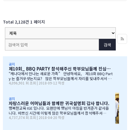
Total 2,128건
1 페이지
검색
공지
제10회_ BBQ PARTY 참석해주신 학부모님들께 진심으로 감사드립니다
“캐나다에서 만나는 새로운 가족” 안녕하세요, 제10회 BBQ Part
y 는 즐거우셧는지요? 많은 학부모님들께서 자리를 빛내주셔서 너
4,096,901 회 조회 | 2018-09-12 작성
무 감사합니다. 오전에 비가 와서 많이 걱정을 하엿지만, 다행이도
비가 않오지 않아서, 무사히 행사를 진행할수 잇었습니다. 잠을 설치
며, 이른 새벽부터 일어나, 일기예보를 보며, 비가 않온다고 하여, 너
무 감사하엿지요. (아마 작년에 참석하셧던 학부모님들은 아주 아주
공지
자랑스러운 어머님들과 함께한 귀국설명회 감사 합니다.
잘 아셧을것입니다 ^^). 매년 여름의 BBQ 파티는 WELCOME TO C
ANADA & WELCOME TO IGE 의미를 두고 있습니다. Q & A 에서 I
행복한교육 IGE 입니다. 오랜만에 햇님이 아침을 반겨준거 같사옵
GE 의 Motto 에 대해서, 언급드린봐와 같이, 행사 준비에 음식준비
니다. 바쁘신 시간에 이렇게 많은 학부모님들께서 참석해주셔서
4,737,374 회 조회 | 2018-04-20 작성
그리고 상품 물건을 구입하면서, 필요하신 생필품(?)이 무엇인지? 고
자리를 빛내주셔서 진심으로 감사 또 감사드립니다. 멀리서 남아
민 또 고민하고 쇼핑을 하였습니다. 또한, 음식은 염치스럽게 매년 어
서 오신 학부모님도 계시고, 요번 여름에 한국으로 돌아가시지않
머님께서…
지만, 미리 귀국에 대해서 대비하시는 학부모님들 계셔서 역시 Ko