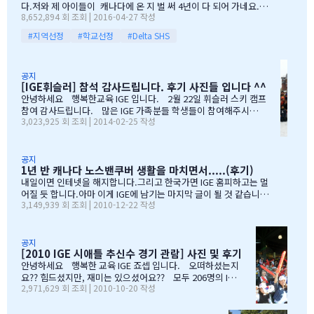
다.저와 제 아이들이 캐나다에 온 지 벌 써 4년이 다 되어 가네요.이
유학비용도 평소 한국에서 들어가던 교육비에 생활비가 조금 더 들어
8,652,894 회 조회 | 2016-04-27 작성
렇게 오래 있게 된 이유는 단 하나 너무 좋아서 입니다.철새도래지 바
가는 수준으로 잡았습니다. 자린고비 정신으로 단단히 무장을 했지
다도 가까이 있고 조용하고 제 아이들이 다니는 학교도 너무 좋습니
요. 어찌보면 단순무식하게 "영어도 배우고 아이들이 살아…
#지역선정
#학교선정
#Delta SHS
다.백인 비율도 높고요.ㅎㅎ제가 가장 만족도가 높았던 높게 생각 하
는 것은아이들이 다니는 학교입니다.Sacread heart school 입니
다.카톨릭 사립이구요.선생님들이 정말 좋습니다.교내 클럽 활동도
공지
정말 대단합니다.발론티어로 돌아가는 것도 대단하고요. 큰아이가
[IGE휘슬러] 참석 감사드립니다. 후기 사진들 입니다 ^^
처음 왔을 떼 G4 영어도 잘 못하고 힘들어 할 때 워낙 엉뚱한 놈이라
안녕하세요 행복한교육 IGE 입니다. 2월 22일 휘슬러 스키 캠프
엉뚱한 짓을 할 때도 선생님께서 괜찮다고남자아이들은 그렇게 크는
참여 감사드립니다. 많은 IGE 가족분들 학생들이 참여해주시고,
거라고 말씀해주시고아이의 작은 장단점도 다 알고 계시고 장점도
3,023,925 회 조회 | 2014-02-25 작성
빛내주셔서 감사드립니다. 안타깝게도 화창한 날씨여야하는데,
크게 칭찬해주시고학년 마지막 주에는 저를 앉혀놓고 방학 캠프 리
눈보라치는 휘슬러 였으며, 아무도 다치지않고 무사히 행사를 마추
스트 업도 &…
어서 다행입니다. 행사때마다 도와주시는 조이모터스 권도영 차
장님, 웨스트캐나다 보험 김정중부장님, 하나투어 지용구님, IGE S
공지
1년 반 캐나다 노스밴쿠버 생활을 마치면서.....(후기)
CHOOL 부서에 김미정선생님, 박숙희 선생님 그리고 코퀴틀람 사
무실에 김의정팀장님, 김예경님 진심을 감사드립니다. 마지막으
내일이면 인테넷을 해지합니다.그리고 한국가면 IGE 홈피하고는 멀
로 요번 행사를 진행해주신 전준성 본부장님께 감사드리며, 이벤트
어질 듯 합니다.아마 이게 IGE에 남기는 마지막 글이 될 것 같습니다
3,149,939 회 조회 | 2010-12-22 작성
까지 준비해주신 본부장님 수고많으셨습니다. " 스키 이벤트" 꼭
1년 반동안의 시간...저희 아이들에게 너무 소중한 시간이였습니다.
참여부탁리며, 휘슬러에서 찍은 사진들 올려드리오니, 필요하신 분
처음 유학을 결정하고 가장 고민되었던 것이 지역 및 학교와 유학원
들은 댓글로 남겨주시면, 카톡 혹은 메일로 보내드리겠습니다. 감
선택이였는데......추천 받은 세 군 데 중에서 선택한 IGE.....서비스
사합니다.…
마인드가 확실하고 고객을 끝까지 책임질 줄 아는 회사였습니다.한
공지
[2010 IGE 시애틀 추신수 경기 관람] 사진 및 후기
국 학생이 적은 웨스트 벤쿠버. 그리고 정 사장님이 추천해주신 caulf
eild.....최고의 선택이였습니다. 아이들은 지난 주 부터 계속 farew
안녕하세요 행복한 교육 IGE 죠셉 입니다. 오떠하셨는지
ell party입니다.지난 주에 큰애는 6학년 남자 애들 모두 모여서 이번
요?? 힘드셨지만, 재미는 있으셨어요?? 모두 206명의 IGE
2,971,629 회 조회 | 2010-10-20 작성
에 떠나는 한국 아이 2명을 위한 피자파티에 참석하였고 이번 주는 6
가족분들이 참석하셨으며, 무사히 이벤트 마무리되었습니
학년 아이들끼리 노벤에 있는 레이저텍에서 번개 모임을 하고 놀다가
다. 아버님/어머님들의 한마음으로 잘~알 마무리 할수있었
왔습니다.둘째는 친했던 친구들 집에 초대를 받아서 4명의 친구와 돌
습니다. 감사합니다...꾸벅!!! 이른 아침부터 준비하시고,