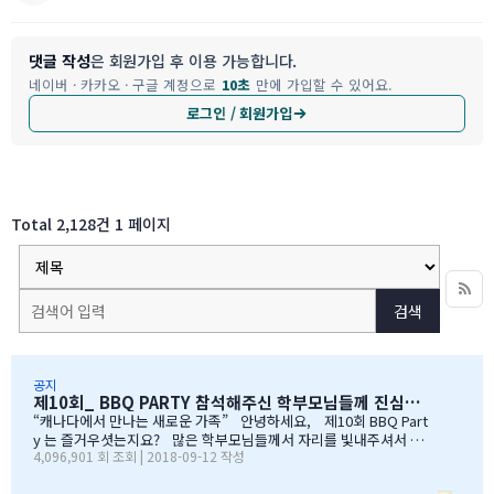
댓글 작성
은 회원가입 후 이용 가능합니다.
네이버 · 카카오 · 구글 계정으로
10초
만에 가입할 수 있어요.
로그인 / 회원가입
Total 2,128건
1 페이지
검색
공지
제10회_ BBQ PARTY 참석해주신 학부모님들께 진심으로 감사드립니다
“캐나다에서 만나는 새로운 가족” 안녕하세요, 제10회 BBQ Part
y 는 즐거우셧는지요? 많은 학부모님들께서 자리를 빛내주셔서 너
4,096,901 회 조회 | 2018-09-12 작성
무 감사합니다. 오전에 비가 와서 많이 걱정을 하엿지만, 다행이도
비가 않오지 않아서, 무사히 행사를 진행할수 잇었습니다. 잠을 설치