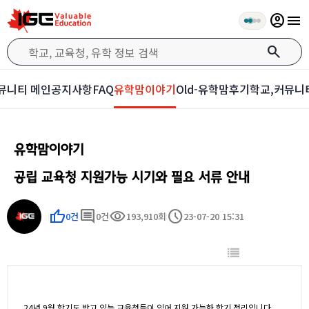
account_circle
menu
search
뮤니티 메인
공지사항
FAQ
유학맘이야기
Old-유학맘후기
학교,커뮤니
유학맘이야기
공립 교육청 지원가능 시기와 필요 서류 안내
thumb_up
comment
visibility
schedule
0건
0건
193,910회
23-07-20 15:31
24년 9월 학기도 받고 있는 교육청들이 있어 지원 가능한 학기 정리입니다.