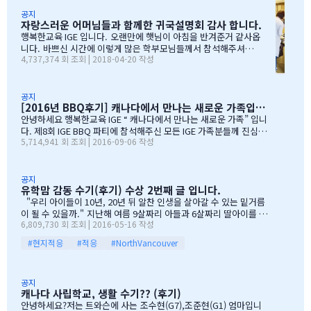
며, 이른 새벽부터 일어나, 일기예보를 보며, 비가 않온다고 하여, 너
무 감사하엿지요. (아마 작년에 참석하셧던 학부모님들은 아주 아주
공지
자랑스러운 어머님들과 함께한 귀국설명회 감사 합니다.
잘 아셧을것입니다 ^^). 매년 여름의 BBQ 파티는 WELCOME TO C
ANADA & WELCOME TO IGE 의미를 두고 있습니다. Q & A 에서 I
행복한교육 IGE 입니다. 오랜만에 햇님이 아침을 반겨준거 같사옵
GE 의 Motto 에 대해서, 언급드린봐와 같이, 행사 준비에 음식준비
니다. 바쁘신 시간에 이렇게 많은 학부모님들께서 참석해주셔서
4,737,374 회 조회 | 2018-04-20 작성
그리고 상품 물건을 구입하면서, 필요하신 생필품(?)이 무엇인지? 고
자리를 빛내주셔서 진심으로 감사 또 감사드립니다. 멀리서 남아
민 또 고민하고 쇼핑을 하였습니다. 또한, 음식은 염치스럽게 매년 어
서 오신 학부모님도 계시고, 요번 여름에 한국으로 돌아가시지않
머님께서…
지만, 미리 귀국에 대해서 대비하시는 학부모님들 계셔서 역시 Ko
rean 어머님들은 준비성은 최고 인걸 다시 느끼게된 하루엿습니
공지
[2016년 BBQ후기] 캐나다에서 만나는 새로운 가족입니다
다. 유학맘이야기에 댓글이 27 이였지만, 참석해주시는 학부모
님들은 50분이 넘으셔서, 처음 오픈닝때 당황스러웠지만요~~ 바
안녕하세요 행복한교육 IGE “ 캐나다에서 만나는 새로운 가족” 입니
쁘신 와중에 참석해주신 [TD은행,오경호부동산,웨스트캐나다종
다. 제8회 IGE BBQ 파티에 참석해주신 모든 IGE 가족분들께 진심으
5,714,941 회 조회 | 2016-09-06 작성
합보험,캐나다쉬핑(코쉽해운),한인모터스]VERY 감사드리며, 언제
로 감사드립니다. 오전에 비가 와서 걱정 또 걱정을 하였지만, 어느
나 다과를 책임져주시는 오경호 팀장님 사모님께 진심으로 감사드
어머님께서는 오시는 중이시라고 전화 한통에 이런 생각을 하엿지요
리옵니다. 6월말이면 학기가 마무리되고, 한국으로 귀국하시는
~~ 한분이 오시던 두분이 오시던 감사히 생각하는 마음으로 이른 오
데 불편한거 없이 꼼꼼히 준비하시기 바라며, 내일이면 아마도 무
전부터 차근 차근 준비하엿습니다. 많은 IGE 가족분들께서 참석해주
공지
유학맘 감동 수기(후기) 수상 2번째 글 입니다.
한의 카톡 및 연락이 오지않을까 생각이 …
셧으며,(총114가족) 노스밴쿠버,랭리교육청 교육감님들께서도 참석
해주셧습니다. 11시30분부터 오픈닝을 시작하엿고, 12시부터 BBQ
"우리 아이들이 10년, 20년 뒤 알찬 인생을 살아갈 수 있는 밑거름
파티 시작으로 START 하엿지요. 그 다음 자녀학생들을 위하여 보물
이 될 수 있을까." 지난해 여름 9살짜리 아들과 6살짜리 딸아이를 데
6,809,730 회 조회 | 2016-05-16 작성
찻기 그리고 Q & A 를 시작으로 학부모님들께 답을 마추신 분들께 선
리고 캐나다 밴쿠버로 조기유학을 떠날 결심을 했을 때, 매일밤 떠오
물을 증정하는 즐거운 시간을 가져습니다. 매년 여름마다 BBQ 파티
르는 고민이었습니다. 지난 10여년동안 부모님과 함께 삼대가 살아
#현지적응
#적응
#NorthVancouver
를 진행하면서 시간이 정말 빨리 가는구나 생각이 듭니다. 맨처음…
왔기에 고민은 더욱 컸습니다. 가족이 떨어져 지내는 시간을 나이 드
신 부모님들이 견디실 수 있을까 하는 점도 마음을 무겁게 했습니다.
하지만 부모님께서는 "아이들의 장래를 위해 맹모삼천지교(孟母三
공지
遷之敎, 맹자의 어머니가 자식을 위해 세 번 이사했다는 뜻)는 못할
캐나다 사립학교, 생활 수기?? (후기)
망정, 조금이라도 기회가 있을 때 망설이지 말라"는 말로 오히려 제
안녕하세요?저는 트와슨에 사는 조수현(G7),조준현(G1) 엄마입니
등을 떠미셨습니다. 경제적인 여건이 딱히 좋은 것도 아니었습니다.