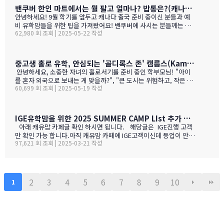
나가 술을 마트,편의점에서 팔지 않고 따로 리쿼스토어나 와인 N 비
밴쿠버 한인 마트에서는 뭘 팔고 얼마나? 밥통은?(캐나다 출국 준비 중이신 분들과 예비 유학맘들을 위한)
어 스토어만 가야 살수 있다는 것이죠.하여간 이번에는 BC와인 장점
안녕하세요! 9월 학기를 앞두고 캐나다 출국 준비 중이신 분들과 예
을 한번 알아볼게요. GPT가 정리 해본 글이에요. 한번 보세요.그리고
비 유학맘들을 위한 팁을 가져왔어요! 밴쿠버에 사시는 분들께는 이
어떤 와인이 있나? 아래 사진으로 함 보세요.ㅎㅎ 그리고 밴쿠버에서
62,980 회 조회 | 2025-05-22 작성
미 익숙한 정보일 수도 있지만, 처음 가시는 분들께는 정말 유용할 거
파는 한국 소주 종류와 가격도 함 보세요. 당연 한국보다 비싸죠!!!1.
예요. 특히 먹고 사는 문제는 정말 중요하잖아요! 오늘은 코퀴틀람에
BC 와인이 유럽 와인보다 돋보이는 점구분BC 주 (오카나건 중심)유
있는 한남마트를 소개해드릴게요! 북미에서는 H-mart가 워낙 유명
럽 전통 산지기후·테루아한여름 일조량이 부르고뉴·토스카나보다 1
하지만, 밴쿠버 지역에서는 한남마트도 있죠. (홍보글 절대 아님 ㅋ
중고생 홀로 유학, 안심되는 '골디록스 존' 캠룹스(Kamloops)가 정답입니다
0-15 % 길고, 일교차가 커 산도가 살아 있음. 서늘한 밤 덕분에 과일
ㅋ)사진들을 보시면서 가격대와 어떤 물건들이 있는지 미리 체크해
안녕하세요, 소중한 자녀의 홀로서기를 준비 중인 학부모님! "아이
향이 …
보세요!특히 주목할 점은 전기밥솥인데요, 한국에서 가져간 제품은
를 혼자 외국으로 보내는 게 맞을까?", "큰 도시는 위험하고, 작은 도
전압이 달라서 사용할 수 없어서 어쩔 수 없이 현지에서 새로 구입해
60,699 회 조회 | 2025-05-19 작성
시는 교육환경이 부족할까?" 이런 고민으로 밤잠 설치시죠? 오늘은
야 하는 것중 하나 일수 있죠? 하기는 요새는 워낙 밥들을 먹지 않다
중고생 홀로 유학 가기에 가장 이상적인 캐나다 '캠룹스'를 소개해 드
보니 IGE에서 막판에 캐나다행을 결정 하신분들을 위해서 5월 31일
릴게요. 우리 아이 혼자 보내도 안심되는 '골디록스 존' 캠룹스 골디
추가로 zoom 으로 정착설명회를 하게 되었습니다.
록스 존이란 '너무 크지도 작지도 않은, 딱 적당한 환경'을 말해요. 아
IGE유학맘을 위한 2025 SUMMER CAMP LIst 추가 되었습니다.
이 혼자 유학가기에 캠룹스가 딱 맞는 이유, 함께 알아볼까요? ?️ 아
아래 캐유맘 카페글 확인 하시면 됩니다. 해당글은 IGE진행 고객
이 혼자서도 쉽게 적응할 수 있는 도시 규모 인구 약 1…
만 확인 가능 합니다.아직 캐유맘 카페에 IGE고객이신데 등업이 안된
97,621 회 조회 | 2025-03-21 작성
분들은 등업 신청 해주시기 바랍니다. 해당글 바로 가기 --> http
s://cafe.naver.com/canadauhakmoms/2775 https://ca
fe.naver.com/canadauhakmoms/2775
2
3
4
5
6
7
8
9
10
1