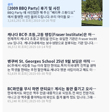
아가면서 sleep over하느라 집에 들어오질 않습니…
국경에서 장작 3시간동안 시간이 걸리셨고....오마이갓~!!!
공지
[2009 BBQ Party] 후기 및 사진
그래두 미국땅은 밟아보았죠~~추신수도 보고~~야구경기도
보고~~~따뜻한 햇빛아래에서 시원한 맥주도....ㅋㅋㅋ ^^
BBQ Party 때 사진협찬 해 주신 "베리푸 스튜디오"
아버님/어머님들의 여유스러운 모습에 저 또한 신나드라고
에서 촬영한 사진 올려 드립니다.우리 아이들 모
3,163,292 회 조회 | 2010-10-20 작성
요~~~응원도 힘차게 하며...단지 추신수 선수가 뒷 돌아보지
습 잘 찾아 보세요..혹시나 빠진 가족이 있더라도 용
않아서 아쉬웠지만...........( 쫌~~ 뒤를 돌아보고 손 한번 흔
서 해 주셔요..^_____________^
들어주면 안디나??? ^^ 다음에는 박찬호선수 ?) 역시 집
&…
떠나면 고생이죠??? ㅋㅋㅋㅋㅋㅋ …
캐나다 BC주 초등,고등 랭킹(Fraser Institute)은 어떻게 만들어 지나 ?
현재까지 캐나다 초중고 랭킹을 만드는 유일한 기관은 Fraser Instit
ute 입니다. 캐나다내에서는 보수성향으로 분류되는 기관 입니다.
36,572 회 조회 | 2025-10-14 작성
하여간일반적으로 학교 랭킹 하면 학교의 성적 그러니까 표준 시험결
과가 주가 될것으로 예상 하지만 ....주마다 차이는 있지만 20%-45%
가 학업 관련 비중이고 다른 여타 지수가 나머지를 차지 합니다. BC
고등학교의 경우 (9개 지표):평균 시험 점수 (Average exam mark)
밴쿠버 St. Georges School 25년 9월 보딩은 아직 자리가 있다고 하네요.
졸업률 (Diploma completion rate)학생당 이수 과목 수 (Courses
BC주에서 사립중 Top 이라 할만 한데요.특히 미국대학 진학을 원하
taken per student)진급 지연율 (Delayed advancement rate)
는 학생들 한테는 추천 할만해요.캐나다 명문 사립이라고 해도 미국
시험 낙제율 (Percentage of exams failed)학교 vs 시험 점수 차
92,639 회 조회 | 2025-05-30 작성
대학 진학은 그저그런 학교도 많거던요.이학교가 하여간 학비+보딩
이 (School vs. exam mark difference) 7-9. 성별 격차 지표 3개
이 젤 비싸기는 하죠.아래는 입학 절차 입니다. SSAT가 아직 준비 안
(Gender gap indicators)BC주의 경우 초등학교는 FSA(Foun…
된 학생들도 가능 하니 관심 있으시면 문의 주세요. Boarding Stud
ent TuitionCanadian Students$73,500American / Mexican / or
BC와인을 무시 하면 안되요!! 계시는 동안 즐기고 오시기를 바랍니다. (밴쿠버에서 소주는 얼마?)
Non-Resident Canadian Students$84,000International Stude
한국에서도 와인은 맥주 만큼 대중적으로 되었죠.전 와인 전문가도
nts$99,500
아니고 걍 맥주를 좋아하는데 와인도 즐겨 볼까 정도 입니다.그래도
65,240 회 조회 | 2025-05-28 작성
와인을 이것 저것 10년넘게 먹다 보니 캐나다, 미국 와인이 유럽산 대
리보 가격부터 해서 난 좋더라 하는 것이 굳어 지기는 했어요.(일단
다음날 숙취감이 없어서. ㅎ)캐나다 첨 가시는분들이 놀라는 점중 하