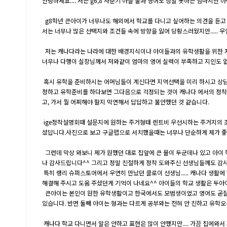
안녕하세요.... 저는 g6,8 사춘기 아들 둘과 영어도 정말 못하는 엄마지
g8학년 큰아이가 너무나도 해외에서 학교를 다니고 싶어하는 의견을 듣고 
서는 너무나 많은 선택지와 조건들 속에 방향을 잃어 당황스러웠지만..... 
저는 캐나다라는 나라에 대한 배경지식이나 아이들과의 유학생활을 위한 지역
너무나 다행이 실장님께서 저와같이 엄마의 영어 실력이 부족하고 지인도 없
혹시 유학을 준비하시는 어머님들이 계신다면 지역선택을 미리 하시고 상담
정하고 유학준비를 하다보면 그다음으로 걱정되는 것이 캐나다 에서의 정착이 
고, 가서 뭘 어찌해야 할지 막연해서 답답하고 불안했던 것 같습니다.
ige정착설명회때 설문지에 원하는 주거형태 렌트비 우선시하는 주거지의 조
셨답니다.사진으로 보고 구글맵으로 서치했을때는 너무나 단순하게 제가 좋
그런데 막상 와보니 제가 원했던 대로 집앞에 큰 몰이 두군데나 있고 아이
나 감사드립니다^^ 그리고 정말 친절하게 정착 도와주신 선생님들께도 감사드
특히 랭리 슈퍼스토어에서 우연히 만났던 클로이 선생님..... 캐나다 생활
해결해 주시고 도움 주셨던게 기억이 나네요^^ 아이들의 학교 생활은 두아
큰아이는 본인이 원한 유학생활이고 한국에서도 모범생이었고 영어도 곧잘 하
있습니다. 반면 둘째 아이는 형과는 다르게 공부와는 전혀 안 친하고 유학오
캐나다 학교 다니면서 말은 안하고 표현은 많이 안했지만.... 가끔 집에와