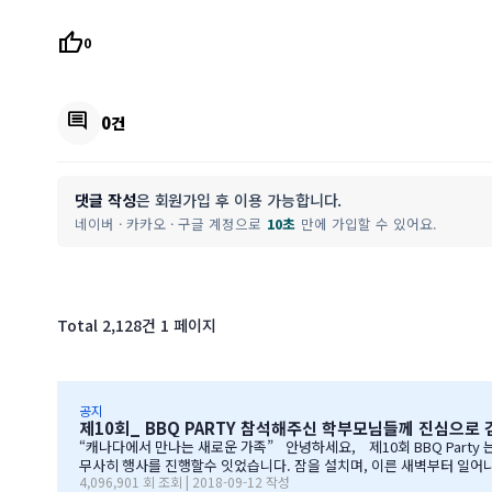
thumb_up
0
comment
0건
댓글 작성
은 회원가입 후 이용 가능합니다.
네이버 · 카카오 · 구글 계정으로
10초
만에 가입할 수 있어요.
Total 2,128건
1 페이지
공지
제10회_ BBQ PARTY 참석해주신 학부모님들께 진심으로
“캐나다에서 만나는 새로운 가족” 안녕하세요, 제10회 BBQ Party 는 즐거우셧는지요? 많은 학부모님들께서 자리를 빛내주셔서 너무 감사합니다. 오전에 비가 와서 많이 걱정을 하엿지만, 다행이도 비가 않오지 않아서,
무사히 행사를 진행할수 잇었습니다. 잠을 설치며, 이른 새벽부터 일어나, 일기
4,096,901 회 조회 | 2018-09-12 작성
BQ 파티는 WELCOME TO CANADA & WELCOME TO IGE 의미를 두고 있습니다. Q & A 에서 IGE 의 Motto 에 대해서, 언급드린봐와 같이, 행사 준비에 음식준비 그리고 상품 물건을 구입