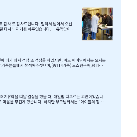
로 감사 또 감사드립니다. 멀리서 남아서 오신
 인걸 다시 느끼게된 하루엿습니다. 유학맘이야
호부동산,웨스트캐나다종합보험,캐나다쉬핑(코쉽해
로 귀국하시는데 불편한거 없이 꼼꼼히 준비하시
보물찻기 그리고 Q & A 를 시작으로 학부모님들께 답을 마추신 분
여건이 딱히 좋은 것도 아니었습
 교육비에 생활비가 조금 더 들어가는 수준으로 잡았습니다. 자린고비 정신으로 단단히 무장을 했지요. 어찌보면 단순무식하게 "영어도 배우고 아이들이 살아…