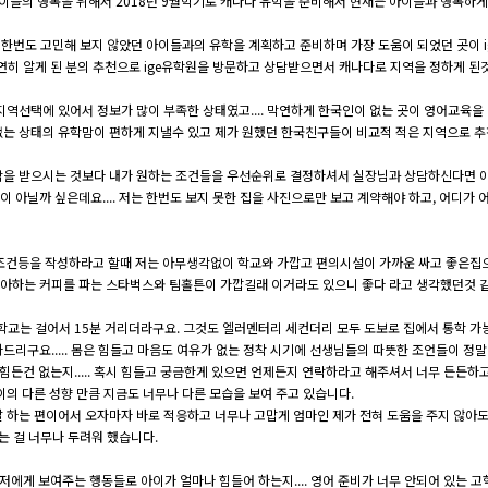
만 아이들의 행복을 위해서 2018년 9월학기로 캐나다 유학을 준비해서 현재는 아이들과 행복하
한번도 고민해 보지 않았던 아이들과의 유학을 계획하고 준비하며 가장 도움이 되었던 곳이 i
우연히 알게 된 분의 추천으로 ige유학원을 방문하고 상담받으면서 캐나다로 지역을 정하게 된
선택에 있어서 정보가 많이 부족한 상태였고.... 막연하게 한국인이 없는 곳이 영어교육을 받
는 상태의 유학맘이 편하게 지낼수 있고 제가 원했던 한국친구들이 비교적 적은 지역으로 추
을 받으시는 것보다 내가 원하는 조건들을 우선순위로 결정하셔서 실장님과 상담하신다면 아마
아닐까 싶은데요.... 저는 한번도 보지 못한 집을 사진으로만 보고 계약해야 하고, 어디가 
건등을 작성하라고 할때 저는 아무생각없이 학교와 가깝고 편의시설이 가까운 싸고 좋은집으로 
아하는 커피를 파는 스타벅스와 팀홀튼이 가깝길래 이거라도 있으니 좋다 라고 생각했던것 
 학교는 걸어서 15분 거리더라구요. 그것도 엘러멘터리 세컨더리 모두 도보로 집에서 통학 가
리구요..... 몸은 힘들고 마음도 여유가 없는 정착 시기에 선생님들의 따뜻한 조언들이 정
에 힘든건 없는지..... 혹시 힘들고 궁금한게 있으면 언제든지 연락하라고 해주셔서 너무 든든
이의 다른 성향 만큼 지금도 너무나 다른 모습을 보여 주고 있습니다.
는 편이어서 오자마자 바로 적응하고 너무나 고맙게 엄마인 제가 전혀 도움을 주지 않아도 
는 걸 너무나 두려워 했습니다.
서 저에게 보여주는 행동들로 아이가 얼마나 힘들어 하는지.... 영어 준비가 너무 안되어 있는