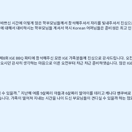
게 매년 어머님께서…
. 바쁘신 시간에 이렇게 많은 학부모님들께서 참석해주셔서 자리를 빛내주셔서 진심으
에 대해서 대비하시는 학부모님들 계셔서 역시 Korean 어머님들은 준비성은 최고
셔서, 처음 오픈닝때 당황스러웠지만요~~ 바쁘신 와중에 참석해주신 [TD은행,오경
경호 팀장님 사모님께 진심으로 감사드리옵니다. 6월말이면 학기가 마무리되고, 한국으
…
른 오전부터 차근 차근 준비하엿습니다. 많은 IGE 가족분들께서 참석해주셧으며,(총114가족) 노스밴쿠버,랭리교육
, 12시부터 BBQ 파티 시작으로 START 하엿지요. 그 다음 자녀학생들을 위하여 
간을 가져습니다. 매년 여름마다 BBQ 파티를 진행하면서 시간이 정말 빨리 가는구나 생각이 듭니다. 맨처음…
을 때, 매일밤 떠오르는 고민이었습니
 못할망정, 조금이라도 기회가 있을 때 망설이지 말라"는 말로 오히려 제 등을 떠미셨습니다. 경제적인 
니다. 유학비용도 평소 한국에서 들어가던