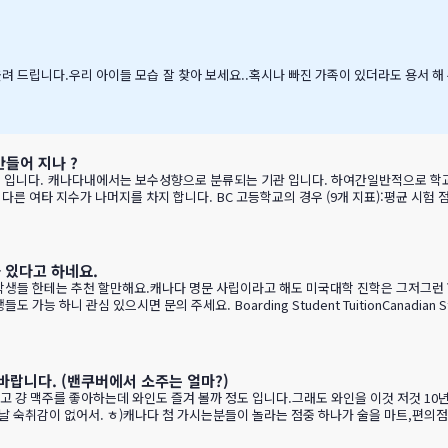
^^ 다음에는 박찬호선수 ?) 역시 집 떠나면 고생이죠??? ㅋㅋㅋㅋㅋㅋ …
 올려 드립니다.우리 아이들 모습 잘 찾아 보세요..혹시나 빠진 가족이 있더라도 용서 해 주
 만들어 지나 ?
분류되는 기관 입니다. 하여간일반적으로 학교 랭킹 하면 학교의 성적 그러니까 표준 시험결과가 주가 될것으로
 advancement rate)시험 낙제율 (Percentage of exams failed)학교 vs 시험 점수 
…
리가 있다고 하네요.
는 학생들 한테는 추천 할만해요.캐나다 명문 사립이라고 해도 미국대학 진학은 그저그
니 관심 있으시면 문의 주세요. Boarding Student TuitionCanadian Student
s$99,500
바랍니다. (밴쿠버에서 소주는 얼마?)
 걍 맥주를 좋아하는데 와인도 즐겨 볼까 정도 입니다.그래도 와인을 이것 저것 10년
음날 숙취감이 없어서. ㅎ)캐나다 첨 가시는분들이 놀라는 점중 하나가 술을 마트,편의점
게요. GPT가 정리 해본 글이에요. 한번 보세요.그리고 어떤 와인이 있나? 아래 사진으로 함