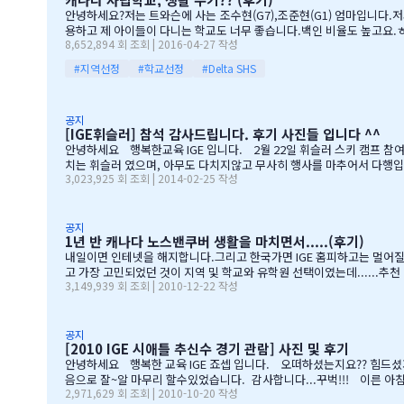
안녕하세요?저는 트와슨에 사는 조수현(G7),조준현(G1) 엄마입니다.저
용하고 제 아이들이 다니는 학교도 너무 좋습니다.백인 비율도 높고요.ㅎㅎ
8,652,894 회 조회 | 2016-04-27 작성
좋습니다.교내 클럽 활동도 정말 대단합니다.발론티어로 돌아가는 것도 
게 크는 거라고 말씀해주시고아이의 작은 장단점도 다 알고 계시고 장점
#지역선정
#학교선정
#Delta SHS
공지
[IGE휘슬러] 참석 감사드립니다. 후기 사진들 입니다 ^^
안녕하세요 행복한교육 IGE 입니다. 2월 22일 휘슬러 스키 캠프 
치는 휘슬러 였으며, 아무도 다치지않고 무사히 행사를 마추어서 다행입
3,023,925 회 조회 | 2014-02-25 작성
서에 김미정선생님, 박숙희 선생님 그리고 코퀴틀람 사무실에 김의정팀
본부장님 수고많으셨습니다. " 스키 이벤트" 꼭 참여부탁리며, 휘슬
공지
1년 반 캐나다 노스밴쿠버 생활을 마치면서.....(후기)
내일이면 인테넷을 해지합니다.그리고 한국가면 IGE 홈피하고는 멀어질 
고 가장 고민되었던 것이 지역 및 학교와 유학원 선택이였는데......추천
3,149,939 회 조회 | 2010-12-22 작성
사장님이 추천해주신 caulfeild.....최고의 선택이였습니다. 아이들은
번 주는 6학년 아이들끼리 노벤에 있는 레이저텍에서 번개 모임을 하고 
공지
[2010 IGE 시애틀 추신수 경기 관람] 사진 및 후기
안녕하세요 행복한 교육 IGE 죠셉 입니다. 오떠하셨는지요?? 힘드셨
음으로 잘~알 마무리 할수있었습니다. 감사합니다...꾸벅!!! 이른 아
2,971,629 회 조회 | 2010-10-20 작성
경기도 보고~~~따뜻한 햇빛아래에서 시원한 맥주도....ㅋㅋㅋ ^^ 아