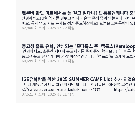
파는 한국 소주 종류와 가격도 함 보세요. 당연 한국보다 비싸죠!!!1.
0-15 % 길고, 일교차가 커 산도가 살아 있음. 서늘한 밤 덕분에 과일 향
밴쿠버 한인 마트에서는 뭘 팔고 얼마나? 밥통은?(캐나다 출
안녕하세요! 9월 학기를 앞두고 캐나다 출국 준비 중이신 분들과 예비 
예요. 특히 먹고 사는 문제는 정말 중요하잖아요! 오늘은 코퀴틀람에 있
62,980 회 조회 | 2025-05-22 작성
ㅋ)사진들을 보시면서 가격대와 어떤 물건들이 있는지 미리 체크해보세요
하는 것중 하나 일수 있죠? 하기는 요새는 워낙 밥들
중고생 홀로 유학, 안심되는 '골디록스 존' 캠룹스(Kamloo
안녕하세요, 소중한 자녀의 홀로서기를 준비 중인 학부모님! "아이를 혼자 외국으로 보내는 게 맞을까?", "큰 도시는 위험하고, 작은 도시는 교육환경이 부족할까?" 이런 고민으로 밤잠 설치시죠? 오늘은
중고생 홀로 유학 가기에 가장 이상적인 캐나다 '캠룹스'를 소개해 드릴게요. 우리 아이 혼자 보내도 안심되는 '골디록스 존' 캠룹스 골디록스 존이란 '너무 크지도 작지도 않은, 딱 적당한 환
60,699 회 조회 | 2025-05-19 작성
IGE유학맘을 위한 2025 SUMMER CAMP LIst 추가 되었
아래 캐유맘 카페글 확인 하시면 됩니다. 해당글은 IGE진행 고객만 확인
s://cafe.naver.com/cana
97,621 회 조회 | 2025-03-21 작성
다음
맨끝