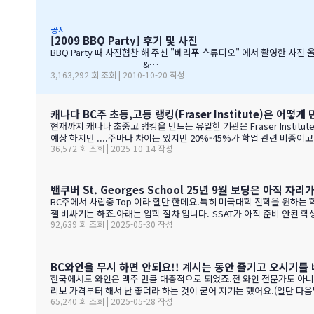
만...........( 쫌~~ 뒤를 돌아보고 손 한번 흔들어주면 안디나??? 
공지
[2009 BBQ Party] 후기 및 사진
BBQ Party 때 사진협찬 해 주신 "베리푸 스튜디오" 에서 촬영한 사진
&…
3,163,292 회 조회 | 2010-10-20 작성
캐나다 BC주 초등,고등 랭킹(Fraser Institute)은 어떻게
현재까지 캐나다 초중고 랭킹을 만드는 유일한 기관은 Fraser Institute 입니다. 캐나다내에서는 보수성향으로 
예상 하지만 ....주마다 차이는 있지만 20%-45%가 학업 관련 비중이고 다른 여타 지수가 나머지를 차지 합니다. BC 고등학교의 경우 (9개 지표):평균 시험 점수 (Average exam mark)졸업률 (Diploma completion rate)학
36,572 회 조회 | 2025-10-14 작성
생당 이수 과목 수 (Courses taken per student)진급 지연율 (Delayed
표 3개 (Gender gap indicators)BC주의 경우 초등학교는 FSA(Foun
밴쿠버 St. Georges School 25년 9월 보딩은 아직 자
BC주에서 사립중 Top 이라 할만 한데요.특히 미국대학 진학을 원하
젤 비싸기는 하죠.아래는 입학 절차 입니다. SSAT가 아직 준비 안된 학생들도 가능 하
92,639 회 조회 | 2025-05-30 작성
on-Resident Canadian Students$84,000International Student
BC와인을 무시 하면 안되요!! 계시는 동안 즐기고 오시기를 
한국에서도 와인은 맥주 만큼 대중적으로 되었죠.전 와인 전문가도 아니고
리보 가격부터 해서 난 좋더라 하는 것이 굳어 지기는 했어요.(일단 다
65,240 회 조회 | 2025-05-28 작성
스토어만 가야 살수 있다는 것이죠.하여간 이번에는 BC와인 장점을 한번 알아볼