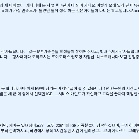
와 제 아이들이 캐나다에 온 지 벌 써 4년이 다 되어 가네요.이렇게 오래 있게 된 이
제가 가장 만족도가 높았던 높게 생각 하는 것은아이들이 다니는 학교입니다.Sacread
대단하고요. 큰아이가 처음 왔을 떼 G4 영어도 잘 못하고 힘들어 할 때 워낙 엉뚱한
도 크게 칭찬해주시고학년 마지막 주에는 저를 앉혀놓고 방학 캠프 리스트 업도 &…
참여 감사드립니다. 많은 IGE 가족분들 학생들이 참여해주시고, 빛내주셔서 감사드립
니다. 행사때마다 도와주시는 조이모터스 권도영 차장님, 웨스트캐나다 보험 김정중부장님
장님, 김예경님 진심을 감사드립니다. 마지막으로 요번 행사를 진행해주신 전준성 
러에서 찍은 사진들 올려드리오니, 필요하신 분들은 댓글로 남겨주시면, 카톡 혹은 
듯 합니다.아마 이게 IGE에 남기는 마지막 글이 될 것 같습니다 1년 반동안의 시간.
 받은 세 군 데 중에서 선택한 IGE.....서비스 마인드가 확실하고 고객을 끝까지 책임
 지난 주 부터 계속 farewell party입니다.지난 주에 큰애는 6학년 남자 애들 모두
놀다가 왔습니다.둘째는 친했던 친구들 집에 초대를 받아서 4명의 친구와 돌아가면서 s
지만, 재미는 있으셨어요?? 모두 206명의 IGE 가족분들이 참석하셨으며, 무사히 
침부터 준비하시고, 국경에서 장작 3시간동안 시간이 걸리셨고....오마이갓~!!! 그
버님/어머님들의 여유스러운 모습에 저 또한 신나드라고요~~~응원도 힘차게 하며...