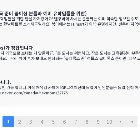
 BC 와인이 유럽 와인보다 돋보이는 점구분BC 주 (오카나건 중심)유럽 전통 산지기후
이 …
국 준비 중이신 분들과 예비 유학맘들을 위한)
유학맘들을 위한 팁을 가져왔어요! 밴쿠버에 사시는 분들께는 이미 익숙한 정보일 수도 
는 한남마트를 소개해드릴게요! 북미에서는 H-mart가 워낙 유명하지만, 밴쿠버 지역에
!특히 주목할 점은 전기밥솥인데요, 한국에서 가져간 제품은 전압이 달라서 사용할 수
을 먹지 않다 보니 IGE에서 막판에 캐나다행을 결정 하신분들을 위해서 5월 31일 추가로 zoom 
ps)가 정답입니다
경'을 말해요.
아이 혼자 유학가기에 캠룹스가 딱 맞는 이유, 함께 알아볼까요? ?️ 아이 혼자서도 쉽게 적응할 수 있는 도시 규모 인구 약 1…
습니다.
 가능 합니다.아직 캐유맘 카페에 IGE고객이신데 등업이 안된분들은 등업 신청 해주시
dauhakmoms/2775 https://cafe.naver.com/canadauhakmoms/2775
2
3
4
5
6
7
8
9
10
1