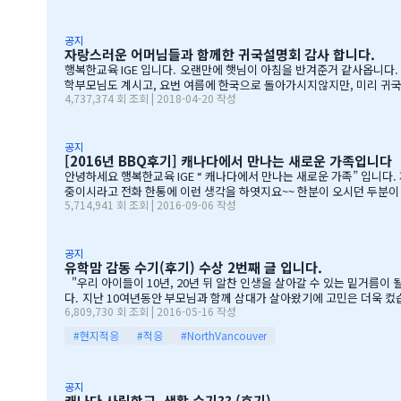
엇인지? 고민 또 고민하고 쇼핑을 하였습니다. 또한, 음식은 염치스럽
공지
자랑스러운 어머님들과 함께한 귀국설명회 감사 합니다.
행복한교육 IGE 입니다. 오랜만에 햇님이 아침을 반겨준거 같사옵니다
학부모님도 계시고, 요번 여름에 한국으로 돌아가시지않지만, 미리 귀국
4,737,374 회 조회 | 2018-04-20 작성
기에 댓글이 27 이였지만, 참석해주시는 학부모님들은 50분이 넘으
운),한인모터스]VERY 감사드리며, 언제나 다과를 책임져주시는 오
기 바라며, 내일이면 아마도 무한의 카톡 및 연락이 오지않을까 생각이 
공지
[2016년 BBQ후기] 캐나다에서 만나는 새로운 가족입니다
안녕하세요 행복한교육 IGE “ 캐나다에서 만나는 새로운 가족” 입니다. 제8회 IGE BBQ 파티에 참석해주신 모든 IGE 가족분들께 진심으로 감사드립니다. 오전에 비가 와서 걱정 또 걱정을 하였지만, 어느 어머님께서는 오시는
중이시라고 전화 한통에 이런 생각을 하엿지요~~ 한분이 오시던 두분이 오시던 감사히 생각하는 마음으로 이
5,714,941 회 조회 | 2016-09-06 작성
청 교육감님들께서도 참석해주셧습니다. 11시30분부터 오픈닝을 시작하엿고
들께 선물을 증정하는 즐거운 시
공지
유학맘 감동 수기(후기) 수상 2번째 글 입니다.
"우리 아이들이 10년, 20년 뒤 알찬 인생을 살아갈 수 있는 밑거름이 될 수 있을까." 지난해 여름 9살짜리 아들과 6살짜리 딸아이를 데리고 캐나다 밴쿠버로 조기유학을 떠날 결심을 했
다. 지난 10여년동안 부모님과 함께 삼대가 살아왔기에 고민은 더욱 컸습니다. 가족이 떨어져 지내는 시간을 나이 드신 부모님들이 견디실 수 있을까 하는 점도 마음을 무겁게 했습니다. 하지만 부모님께서는 "아이들의 장래를
6,809,730 회 조회 | 2016-05-16 작성
위해 맹모삼천지교(孟母三遷之敎, 맹자의 어머니가 자식을 위해 세 번 이사했다는 뜻)는
#현지적응
#적응
#NorthVancouver
공지
캐나다 사립학교, 생활 수기?? (후기)