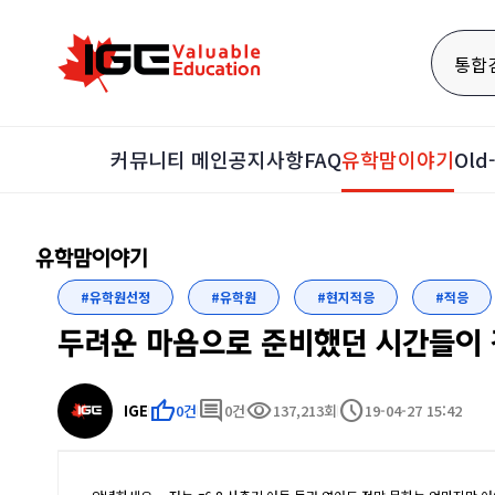
통합
커뮤니티 메인
공지사항
FAQ
유학맘이야기
Ol
유학맘이야기
#유학원선정
#유학원
#현지적응
#적응
두려운 마음으로 준비했던 시간들이 
thumb_up
comment
visibility
schedule
IGE
0건
0건
137,213회
19-04-27 15:42