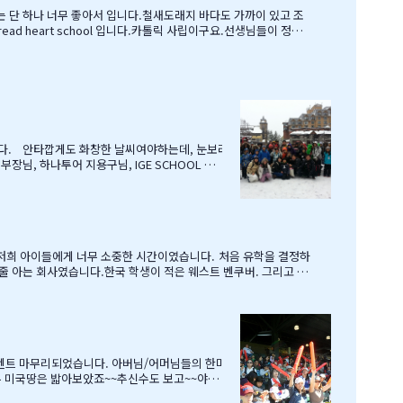
유는 단 하나 너무 좋아서 입니다.철새도래지 바다도 가까이 있고 조
 heart school 입니다.카톨릭 사립이구요.선생님들이 정말
 놈이라 엉뚱한 짓을 할 때도 선생님께서 괜찮다고남자아이들은 그렇
니다. 안타깝게도 화창한 날씨여야하는데, 눈보라
, 하나투어 지용구님, IGE SCHOOL 부
본부장님께 감사드리며, 이벤트까지 준비해주신
메일로 보내드리겠습니다. 감사합니다.…
..저희 아이들에게 너무 소중한 시간이였습니다. 처음 유학을 결정하
질 줄 아는 회사였습니다.한국 학생이 적은 웨스트 벤쿠버. 그리고 정
 모여서 이번에 떠나는 한국 아이 2명을 위한 피자파티에 참석하였고 이
leep over하느라 집에 들어오질 않습니…
이벤트 마무리되었습니다. 아버님/어머님들의 한마
래두 미국땅은 밟아보았죠~~추신수도 보고~~야구
단지 추신수 선수가 뒷 돌아보지 않아서 아쉬웠지