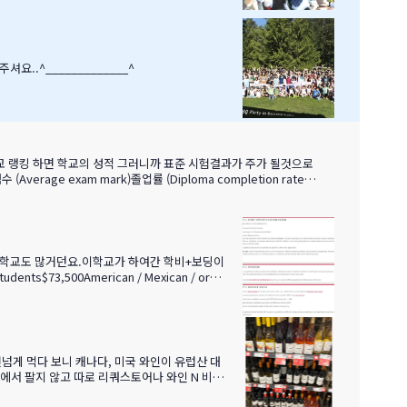
셔요..^_____________^
차이 (School vs. exam mark difference) 7-9. 성별 격차 지
런 학교도 많거던요.이학교가 하여간 학비+보딩이
s$73,500American / Mexican / orN
넘게 먹다 보니 캐나다, 미국 와인이 유럽산 대
에서 팔지 않고 따로 리쿼스토어나 와인 N 비어
 보세요.ㅎㅎ 그리고 밴쿠버에서