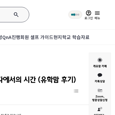
account_circle
menu
search
로그인
메뉴
청
QnA
진행회원 셀프 가이드
현지학교 학습자료
캐유맘 카페
에서의 시간 (유학맘 후기)
카톡상담
Zoom,
방문
상담신청