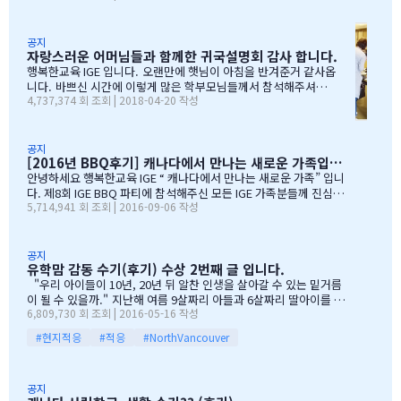
비가 않오지 않아서, 무사히 행사를 진행할수 잇었습니다. 잠을 설치
며, 이른 새벽부터 일어나, 일기예보를 보며, 비가 않온다고 하여, 너
무 감사하엿지요. (아마 작년에 참석하셧던 학부모님들은 아주 아주
공지
자랑스러운 어머님들과 함께한 귀국설명회 감사 합니다.
잘 아셧을것입니다 ^^). 매년 여름의 BBQ 파티는 WELCOME TO C
ANADA & WELCOME TO IGE 의미를 두고 있습니다. Q & A 에서 I
행복한교육 IGE 입니다. 오랜만에 햇님이 아침을 반겨준거 같사옵
GE 의 Motto 에 대해서, 언급드린봐와 같이, 행사 준비에 음식준비
니다. 바쁘신 시간에 이렇게 많은 학부모님들께서 참석해주셔서
4,737,374 회 조회 | 2018-04-20 작성
그리고 상품 물건을 구입하면서, 필요하신 생필품(?)이 무엇인지? 고
자리를 빛내주셔서 진심으로 감사 또 감사드립니다. 멀리서 남아
민 또 고민하고 쇼핑을 하였습니다. 또한, 음식은 염치스럽게 매년 어
서 오신 학부모님도 계시고, 요번 여름에 한국으로 돌아가시지않
머님께서…
지만, 미리 귀국에 대해서 대비하시는 학부모님들 계셔서 역시 Ko
rean 어머님들은 준비성은 최고 인걸 다시 느끼게된 하루엿습니
공지
[2016년 BBQ후기] 캐나다에서 만나는 새로운 가족입니다
다. 유학맘이야기에 댓글이 27 이였지만, 참석해주시는 학부모
님들은 50분이 넘으셔서, 처음 오픈닝때 당황스러웠지만요~~ 바
안녕하세요 행복한교육 IGE “ 캐나다에서 만나는 새로운 가족” 입니
쁘신 와중에 참석해주신 [TD은행,오경호부동산,웨스트캐나다종
다. 제8회 IGE BBQ 파티에 참석해주신 모든 IGE 가족분들께 진심으
5,714,941 회 조회 | 2016-09-06 작성
합보험,캐나다쉬핑(코쉽해운),한인모터스]VERY 감사드리며, 언제
로 감사드립니다. 오전에 비가 와서 걱정 또 걱정을 하였지만, 어느
나 다과를 책임져주시는 오경호 팀장님 사모님께 진심으로 감사드
어머님께서는 오시는 중이시라고 전화 한통에 이런 생각을 하엿지요
리옵니다. 6월말이면 학기가 마무리되고, 한국으로 귀국하시는
~~ 한분이 오시던 두분이 오시던 감사히 생각하는 마음으로 이른 오
데 불편한거 없이 꼼꼼히 준비하시기 바라며, 내일이면 아마도 무
전부터 차근 차근 준비하엿습니다. 많은 IGE 가족분들께서 참석해주
공지
유학맘 감동 수기(후기) 수상 2번째 글 입니다.
한의 카톡 및 연락이 오지않을까 생각이 …
셧으며,(총114가족) 노스밴쿠버,랭리교육청 교육감님들께서도 참석
해주셧습니다. 11시30분부터 오픈닝을 시작하엿고, 12시부터 BBQ
"우리 아이들이 10년, 20년 뒤 알찬 인생을 살아갈 수 있는 밑거름
파티 시작으로 START 하엿지요. 그 다음 자녀학생들을 위하여 보물
이 될 수 있을까." 지난해 여름 9살짜리 아들과 6살짜리 딸아이를 데
6,809,730 회 조회 | 2016-05-16 작성
찻기 그리고 Q & A 를 시작으로 학부모님들께 답을 마추신 분들께 선
리고 캐나다 밴쿠버로 조기유학을 떠날 결심을 했을 때, 매일밤 떠오
물을 증정하는 즐거운 시간을 가져습니다. 매년 여름마다 BBQ 파티
르는 고민이었습니다. 지난 10여년동안 부모님과 함께 삼대가 살아
#현지적응
#적응
#NorthVancouver
를 진행하면서 시간이 정말 빨리 가는구나 생각이 듭니다. 맨처음…
왔기에 고민은 더욱 컸습니다. 가족이 떨어져 지내는 시간을 나이 드
신 부모님들이 견디실 수 있을까 하는 점도 마음을 무겁게 했습니다.
하지만 부모님께서는 "아이들의 장래를 위해 맹모삼천지교(孟母三
공지
遷之敎, 맹자의 어머니가 자식을 위해 세 번 이사했다는 뜻)는 못할