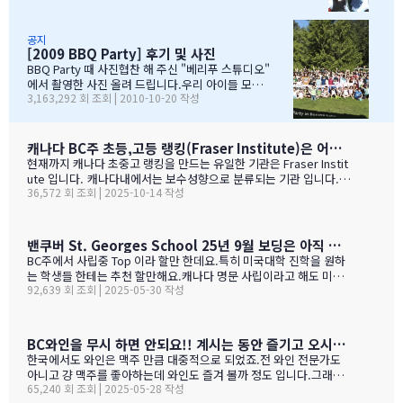
학년 아이들끼리 노벤에 있는 레이저텍에서 번개 모임을 하고 놀다가
다. 아버님/어머님들의 한마음으로 잘~알 마무리 할수있었
왔습니다.둘째는 친했던 친구들 집에 초대를 받아서 4명의 친구와 돌
습니다. 감사합니다...꾸벅!!! 이른 아침부터 준비하시고,
아가면서 sleep over하느라 집에 들어오질 않습니…
국경에서 장작 3시간동안 시간이 걸리셨고....오마이갓~!!!
공지
[2009 BBQ Party] 후기 및 사진
그래두 미국땅은 밟아보았죠~~추신수도 보고~~야구경기도
보고~~~따뜻한 햇빛아래에서 시원한 맥주도....ㅋㅋㅋ ^^
BBQ Party 때 사진협찬 해 주신 "베리푸 스튜디오"
아버님/어머님들의 여유스러운 모습에 저 또한 신나드라고
에서 촬영한 사진 올려 드립니다.우리 아이들 모
3,163,292 회 조회 | 2010-10-20 작성
요~~~응원도 힘차게 하며...단지 추신수 선수가 뒷 돌아보지
습 잘 찾아 보세요..혹시나 빠진 가족이 있더라도 용
않아서 아쉬웠지만...........( 쫌~~ 뒤를 돌아보고 손 한번 흔
서 해 주셔요..^_____________^
들어주면 안디나??? ^^ 다음에는 박찬호선수 ?) 역시 집
&…
떠나면 고생이죠??? ㅋㅋㅋㅋㅋㅋ …
캐나다 BC주 초등,고등 랭킹(Fraser Institute)은 어떻게 만들어 지나 ?
현재까지 캐나다 초중고 랭킹을 만드는 유일한 기관은 Fraser Instit
ute 입니다. 캐나다내에서는 보수성향으로 분류되는 기관 입니다.
36,572 회 조회 | 2025-10-14 작성
하여간일반적으로 학교 랭킹 하면 학교의 성적 그러니까 표준 시험결
과가 주가 될것으로 예상 하지만 ....주마다 차이는 있지만 20%-45%
가 학업 관련 비중이고 다른 여타 지수가 나머지를 차지 합니다. BC
고등학교의 경우 (9개 지표):평균 시험 점수 (Average exam mark)
밴쿠버 St. Georges School 25년 9월 보딩은 아직 자리가 있다고 하네요.
졸업률 (Diploma completion rate)학생당 이수 과목 수 (Courses
BC주에서 사립중 Top 이라 할만 한데요.특히 미국대학 진학을 원하
taken per student)진급 지연율 (Delayed advancement rate)
는 학생들 한테는 추천 할만해요.캐나다 명문 사립이라고 해도 미국
시험 낙제율 (Percentage of exams failed)학교 vs 시험 점수 차
92,639 회 조회 | 2025-05-30 작성
대학 진학은 그저그런 학교도 많거던요.이학교가 하여간 학비+보딩
이 (School vs. exam mark difference) 7-9. 성별 격차 지표 3개
이 젤 비싸기는 하죠.아래는 입학 절차 입니다. SSAT가 아직 준비 안
(Gender gap indicators)BC주의 경우 초등학교는 FSA(Foun…
된 학생들도 가능 하니 관심 있으시면 문의 주세요. Boarding Stud
ent TuitionCanadian Students$73,500American / Mexican / or
BC와인을 무시 하면 안되요!! 계시는 동안 즐기고 오시기를 바랍니다. (밴쿠버에서 소주는 얼마?)
Non-Resident Canadian Students$84,000International Stude
한국에서도 와인은 맥주 만큼 대중적으로 되었죠.전 와인 전문가도
nts$99,500
아니고 걍 맥주를 좋아하는데 와인도 즐겨 볼까 정도 입니다.그래도
65,240 회 조회 | 2025-05-28 작성
와인을 이것 저것 10년넘게 먹다 보니 캐나다, 미국 와인이 유럽산 대