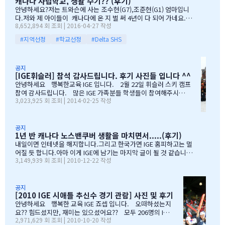
캐나다 사립학교, 생활 수기?? (후기)
망정, 조금이라도 기회가 있을 때 망설이지 말라"는 말로 오히려 제
안녕하세요?저는 트와슨에 사는 조수현(G7),조준현(G1) 엄마입니
등을 떠미셨습니다. 경제적인 여건이 딱히 좋은 것도 아니었습니다.
다.저와 제 아이들이 캐나다에 온 지 벌 써 4년이 다 되어 가네요.이
유학비용도 평소 한국에서 들어가던 교육비에 생활비가 조금 더 들어
8,652,894 회 조회 | 2016-04-27 작성
렇게 오래 있게 된 이유는 단 하나 너무 좋아서 입니다.철새도래지 바
가는 수준으로 잡았습니다. 자린고비 정신으로 단단히 무장을 했지
다도 가까이 있고 조용하고 제 아이들이 다니는 학교도 너무 좋습니
요. 어찌보면 단순무식하게 "영어도 배우고 아이들이 살아…
#지역선정
#학교선정
#Delta SHS
다.백인 비율도 높고요.ㅎㅎ제가 가장 만족도가 높았던 높게 생각 하
는 것은아이들이 다니는 학교입니다.Sacread heart school 입니
다.카톨릭 사립이구요.선생님들이 정말 좋습니다.교내 클럽 활동도
공지
정말 대단합니다.발론티어로 돌아가는 것도 대단하고요. 큰아이가
[IGE휘슬러] 참석 감사드립니다. 후기 사진들 입니다 ^^
처음 왔을 떼 G4 영어도 잘 못하고 힘들어 할 때 워낙 엉뚱한 놈이라
안녕하세요 행복한교육 IGE 입니다. 2월 22일 휘슬러 스키 캠프
엉뚱한 짓을 할 때도 선생님께서 괜찮다고남자아이들은 그렇게 크는
참여 감사드립니다. 많은 IGE 가족분들 학생들이 참여해주시고,
거라고 말씀해주시고아이의 작은 장단점도 다 알고 계시고 장점도
3,023,925 회 조회 | 2014-02-25 작성
빛내주셔서 감사드립니다. 안타깝게도 화창한 날씨여야하는데,
크게 칭찬해주시고학년 마지막 주에는 저를 앉혀놓고 방학 캠프 리
눈보라치는 휘슬러 였으며, 아무도 다치지않고 무사히 행사를 마추
스트 업도 &…
어서 다행입니다. 행사때마다 도와주시는 조이모터스 권도영 차
장님, 웨스트캐나다 보험 김정중부장님, 하나투어 지용구님, IGE S
공지
1년 반 캐나다 노스밴쿠버 생활을 마치면서.....(후기)
CHOOL 부서에 김미정선생님, 박숙희 선생님 그리고 코퀴틀람 사
무실에 김의정팀장님, 김예경님 진심을 감사드립니다. 마지막으
내일이면 인테넷을 해지합니다.그리고 한국가면 IGE 홈피하고는 멀
로 요번 행사를 진행해주신 전준성 본부장님께 감사드리며, 이벤트
어질 듯 합니다.아마 이게 IGE에 남기는 마지막 글이 될 것 같습니다
3,149,939 회 조회 | 2010-12-22 작성
까지 준비해주신 본부장님 수고많으셨습니다. " 스키 이벤트" 꼭
1년 반동안의 시간...저희 아이들에게 너무 소중한 시간이였습니다.
참여부탁리며, 휘슬러에서 찍은 사진들 올려드리오니, 필요하신 분
처음 유학을 결정하고 가장 고민되었던 것이 지역 및 학교와 유학원
들은 댓글로 남겨주시면, 카톡 혹은 메일로 보내드리겠습니다. 감
선택이였는데......추천 받은 세 군 데 중에서 선택한 IGE.....서비스
사합니다.…
마인드가 확실하고 고객을 끝까지 책임질 줄 아는 회사였습니다.한
공지
[2010 IGE 시애틀 추신수 경기 관람] 사진 및 후기
국 학생이 적은 웨스트 벤쿠버. 그리고 정 사장님이 추천해주신 caulf
eild.....최고의 선택이였습니다. 아이들은 지난 주 부터 계속 farew
안녕하세요 행복한 교육 IGE 죠셉 입니다. 오떠하셨는지
ell party입니다.지난 주에 큰애는 6학년 남자 애들 모두 모여서 이번
요?? 힘드셨지만, 재미는 있으셨어요?? 모두 206명의 IGE
2,971,629 회 조회 | 2010-10-20 작성
에 떠나는 한국 아이 2명을 위한 피자파티에 참석하였고 이번 주는 6
가족분들이 참석하셨으며, 무사히 이벤트 마무리되었습니