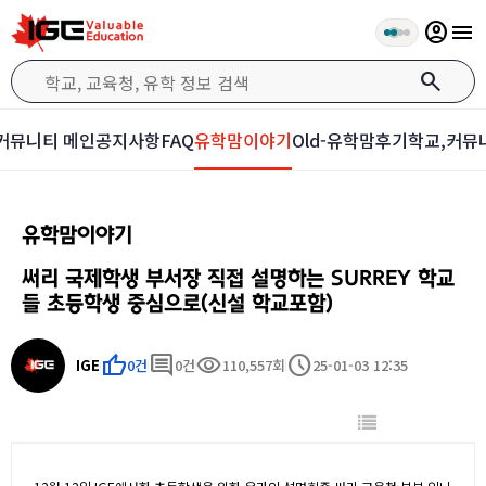
account_circle
menu
search
커뮤니티 메인
공지사항
FAQ
유학맘이야기
Old-유학맘후기
학교,커뮤
유학맘이야기
써리 국제학생 부서장 직접 설명하는 SURREY 학교
들 초등학생 중심으로(신설 학교포함)
thumb_up
comment
visibility
schedule
IGE
0건
0건
110,557회
25-01-03 12:35