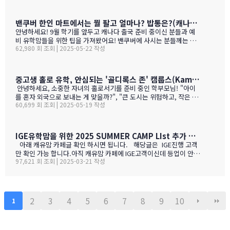
리보 가격부터 해서 난 좋더라 하는 것이 굳어 지기는 했어요.(일단
다음날 숙취감이 없어서. ㅎ)캐나다 첨 가시는분들이 놀라는 점중 하
나가 술을 마트,편의점에서 팔지 않고 따로 리쿼스토어나 와인 N 비
밴쿠버 한인 마트에서는 뭘 팔고 얼마나? 밥통은?(캐나다 출국 준비 중이신 분들과 예비 유학맘들을 위한)
어 스토어만 가야 살수 있다는 것이죠.하여간 이번에는 BC와인 장점
안녕하세요! 9월 학기를 앞두고 캐나다 출국 준비 중이신 분들과 예
을 한번 알아볼게요. GPT가 정리 해본 글이에요. 한번 보세요.그리고
비 유학맘들을 위한 팁을 가져왔어요! 밴쿠버에 사시는 분들께는 이
어떤 와인이 있나? 아래 사진으로 함 보세요.ㅎㅎ 그리고 밴쿠버에서
62,980 회 조회 | 2025-05-22 작성
미 익숙한 정보일 수도 있지만, 처음 가시는 분들께는 정말 유용할 거
파는 한국 소주 종류와 가격도 함 보세요. 당연 한국보다 비싸죠!!!1.
예요. 특히 먹고 사는 문제는 정말 중요하잖아요! 오늘은 코퀴틀람에
BC 와인이 유럽 와인보다 돋보이는 점구분BC 주 (오카나건 중심)유
있는 한남마트를 소개해드릴게요! 북미에서는 H-mart가 워낙 유명
럽 전통 산지기후·테루아한여름 일조량이 부르고뉴·토스카나보다 1
하지만, 밴쿠버 지역에서는 한남마트도 있죠. (홍보글 절대 아님 ㅋ
중고생 홀로 유학, 안심되는 '골디록스 존' 캠룹스(Kamloops)가 정답입니다
0-15 % 길고, 일교차가 커 산도가 살아 있음. 서늘한 밤 덕분에 과일
ㅋ)사진들을 보시면서 가격대와 어떤 물건들이 있는지 미리 체크해
안녕하세요, 소중한 자녀의 홀로서기를 준비 중인 학부모님! "아이
향이 …
보세요!특히 주목할 점은 전기밥솥인데요, 한국에서 가져간 제품은
를 혼자 외국으로 보내는 게 맞을까?", "큰 도시는 위험하고, 작은 도
전압이 달라서 사용할 수 없어서 어쩔 수 없이 현지에서 새로 구입해
60,699 회 조회 | 2025-05-19 작성
시는 교육환경이 부족할까?" 이런 고민으로 밤잠 설치시죠? 오늘은
야 하는 것중 하나 일수 있죠? 하기는 요새는 워낙 밥들을 먹지 않다
중고생 홀로 유학 가기에 가장 이상적인 캐나다 '캠룹스'를 소개해 드
보니 IGE에서 막판에 캐나다행을 결정 하신분들을 위해서 5월 31일
릴게요. 우리 아이 혼자 보내도 안심되는 '골디록스 존' 캠룹스 골디
추가로 zoom 으로 정착설명회를 하게 되었습니다.
록스 존이란 '너무 크지도 작지도 않은, 딱 적당한 환경'을 말해요. 아
IGE유학맘을 위한 2025 SUMMER CAMP LIst 추가 되었습니다.
이 혼자 유학가기에 캠룹스가 딱 맞는 이유, 함께 알아볼까요? ?️ 아
아래 캐유맘 카페글 확인 하시면 됩니다. 해당글은 IGE진행 고객
이 혼자서도 쉽게 적응할 수 있는 도시 규모 인구 약 1…
만 확인 가능 합니다.아직 캐유맘 카페에 IGE고객이신데 등업이 안된
97,621 회 조회 | 2025-03-21 작성
분들은 등업 신청 해주시기 바랍니다. 해당글 바로 가기 --> http
s://cafe.naver.com/canadauhakmoms/2775 https://ca
fe.naver.com/canadauhakmoms/2775
2
3
4
5
6
7
8
9
10
1