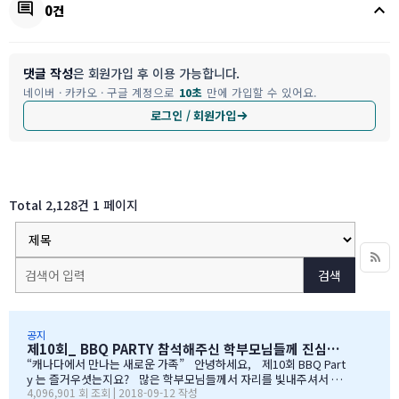
keyboard_arrow_up
comment
0건
댓글 작성
은 회원가입 후 이용 가능합니다.
네이버 · 카카오 · 구글 계정으로
10초
만에 가입할 수 있어요.
로그인 / 회원가입
Total 2,128건
1 페이지
검색
공지
제10회_ BBQ PARTY 참석해주신 학부모님들께 진심으로 감사드립니다
“캐나다에서 만나는 새로운 가족” 안녕하세요, 제10회 BBQ Part
y 는 즐거우셧는지요? 많은 학부모님들께서 자리를 빛내주셔서 너
4,096,901 회 조회 | 2018-09-12 작성
무 감사합니다. 오전에 비가 와서 많이 걱정을 하엿지만, 다행이도