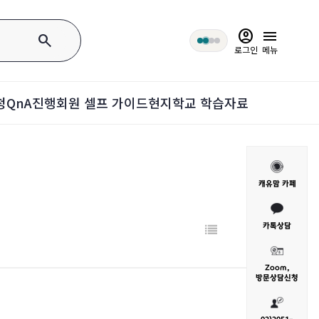
account_circle
menu
search
로그인
메뉴
청
QnA
진행회원 셀프 가이드
현지학교 학습자료
캐유맘 카페
카톡상담
Zoom,
방문
상담신청