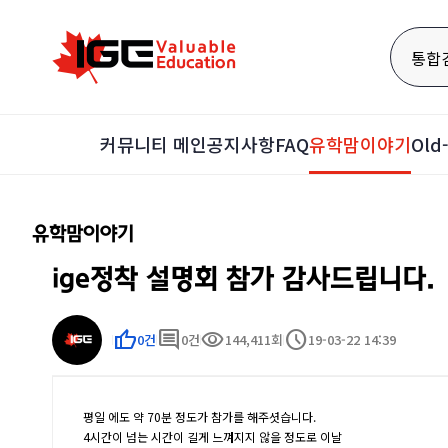
통합
커뮤니티 메인
공지사항
FAQ
유학맘이야기
Ol
유학맘이야기
ige정착 설명회 참가 감사드립니다.
thumb_up
comment
visibility
schedule
0건
0건
144,411회
19-03-22 14:39
평일 에도 약 70분 정도가 참가를 해주셧습니다.
4시간이 넘는 시간이 길게 느껴지지 않을 정도로 이날