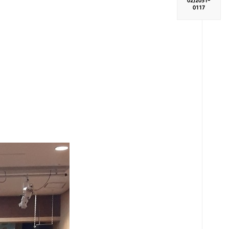
02)
2051-
0117