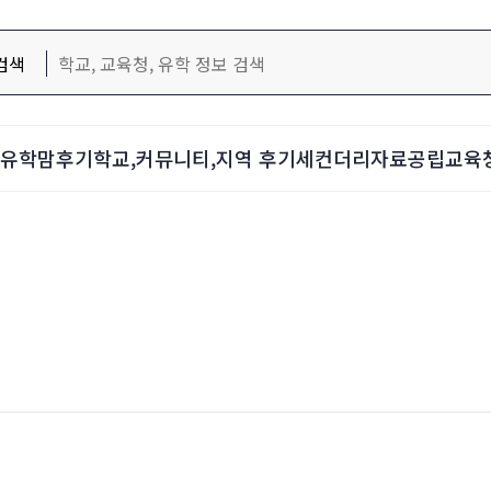
검색
d-유학맘후기
학교,커뮤니티,지역 후기
세컨더리자료
공립교육