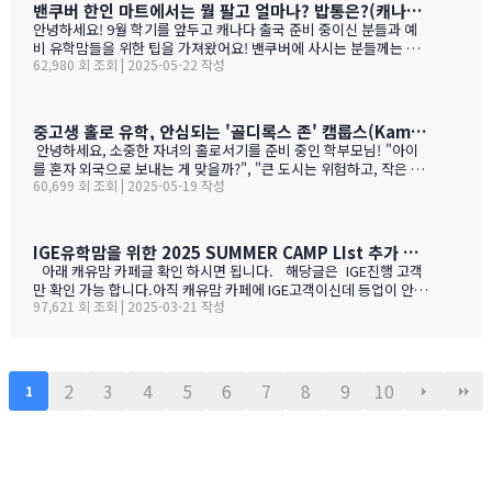
나가 술을 마트,편의점에서 팔지 않고 따로 리쿼스토어나 와인 N 비
밴쿠버 한인 마트에서는 뭘 팔고 얼마나? 밥통은?(캐나다 출국 준비 중이신 분들과 예비 유학맘들을 위한)
어 스토어만 가야 살수 있다는 것이죠.하여간 이번에는 BC와인 장점
안녕하세요! 9월 학기를 앞두고 캐나다 출국 준비 중이신 분들과 예
을 한번 알아볼게요. GPT가 정리 해본 글이에요. 한번 보세요.그리고
비 유학맘들을 위한 팁을 가져왔어요! 밴쿠버에 사시는 분들께는 이
어떤 와인이 있나? 아래 사진으로 함 보세요.ㅎㅎ 그리고 밴쿠버에서
62,980 회 조회 | 2025-05-22 작성
미 익숙한 정보일 수도 있지만, 처음 가시는 분들께는 정말 유용할 거
파는 한국 소주 종류와 가격도 함 보세요. 당연 한국보다 비싸죠!!!1.
예요. 특히 먹고 사는 문제는 정말 중요하잖아요! 오늘은 코퀴틀람에
BC 와인이 유럽 와인보다 돋보이는 점구분BC 주 (오카나건 중심)유
있는 한남마트를 소개해드릴게요! 북미에서는 H-mart가 워낙 유명
럽 전통 산지기후·테루아한여름 일조량이 부르고뉴·토스카나보다 1
하지만, 밴쿠버 지역에서는 한남마트도 있죠. (홍보글 절대 아님 ㅋ
중고생 홀로 유학, 안심되는 '골디록스 존' 캠룹스(Kamloops)가 정답입니다
0-15 % 길고, 일교차가 커 산도가 살아 있음. 서늘한 밤 덕분에 과일
ㅋ)사진들을 보시면서 가격대와 어떤 물건들이 있는지 미리 체크해
안녕하세요, 소중한 자녀의 홀로서기를 준비 중인 학부모님! "아이
향이 …
보세요!특히 주목할 점은 전기밥솥인데요, 한국에서 가져간 제품은
를 혼자 외국으로 보내는 게 맞을까?", "큰 도시는 위험하고, 작은 도
전압이 달라서 사용할 수 없어서 어쩔 수 없이 현지에서 새로 구입해
60,699 회 조회 | 2025-05-19 작성
시는 교육환경이 부족할까?" 이런 고민으로 밤잠 설치시죠? 오늘은
야 하는 것중 하나 일수 있죠? 하기는 요새는 워낙 밥들을 먹지 않다
중고생 홀로 유학 가기에 가장 이상적인 캐나다 '캠룹스'를 소개해 드
보니 IGE에서 막판에 캐나다행을 결정 하신분들을 위해서 5월 31일
릴게요. 우리 아이 혼자 보내도 안심되는 '골디록스 존' 캠룹스 골디
추가로 zoom 으로 정착설명회를 하게 되었습니다.
록스 존이란 '너무 크지도 작지도 않은, 딱 적당한 환경'을 말해요. 아
IGE유학맘을 위한 2025 SUMMER CAMP LIst 추가 되었습니다.
이 혼자 유학가기에 캠룹스가 딱 맞는 이유, 함께 알아볼까요? ?️ 아
아래 캐유맘 카페글 확인 하시면 됩니다. 해당글은 IGE진행 고객
이 혼자서도 쉽게 적응할 수 있는 도시 규모 인구 약 1…
만 확인 가능 합니다.아직 캐유맘 카페에 IGE고객이신데 등업이 안된
97,621 회 조회 | 2025-03-21 작성
분들은 등업 신청 해주시기 바랍니다. 해당글 바로 가기 --> http
s://cafe.naver.com/canadauhakmoms/2775 https://ca
fe.naver.com/canadauhakmoms/2775
2
3
4
5
6
7
8
9
10
1