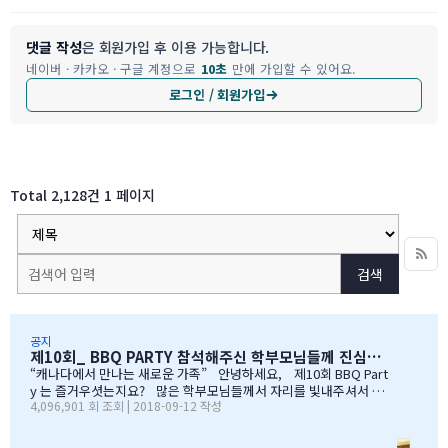
댓글 작성
은 회원가입 후 이용 가능합니다.
네이버 · 카카오 · 구글 계정으로
10초
만에 가입할 수 있어요.
로그인 / 회원가입
Total 2,128건
1 페이지
검색
공지
제10회_ BBQ PARTY 참석해주신 학부모님들께 진심으로 감사드립니다
“캐나다에서 만나는 새로운 가족” 안녕하세요, 제10회 BBQ Part
y 는 즐거우셧는지요? 많은 학부모님들께서 자리를 빛내주셔서 너
4,096,901 회 조회 | 2018-09-12 작성
무 감사합니다. 오전에 비가 와서 많이 걱정을 하엿지만, 다행이도
비가 않오지 않아서, 무사히 행사를 진행할수 잇었습니다. 잠을 설치
며, 이른 새벽부터 일어나, 일기예보를 보며, 비가 않온다고 하여, 너