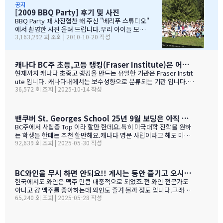
아가면서 sleep over하느라 집에 들어오질 않습니…
국경에서 장작 3시간동안 시간이 걸리셨고....오마이갓~!!!
공지
[2009 BBQ Party] 후기 및 사진
그래두 미국땅은 밟아보았죠~~추신수도 보고~~야구경기도
보고~~~따뜻한 햇빛아래에서 시원한 맥주도....ㅋㅋㅋ ^^
BBQ Party 때 사진협찬 해 주신 "베리푸 스튜디오"
아버님/어머님들의 여유스러운 모습에 저 또한 신나드라고
에서 촬영한 사진 올려 드립니다.우리 아이들 모
3,163,292 회 조회 | 2010-10-20 작성
요~~~응원도 힘차게 하며...단지 추신수 선수가 뒷 돌아보지
습 잘 찾아 보세요..혹시나 빠진 가족이 있더라도 용
않아서 아쉬웠지만...........( 쫌~~ 뒤를 돌아보고 손 한번 흔
서 해 주셔요..^_____________^
들어주면 안디나??? ^^ 다음에는 박찬호선수 ?) 역시 집
&…
떠나면 고생이죠??? ㅋㅋㅋㅋㅋㅋ …
캐나다 BC주 초등,고등 랭킹(Fraser Institute)은 어떻게 만들어 지나 ?
현재까지 캐나다 초중고 랭킹을 만드는 유일한 기관은 Fraser Instit
ute 입니다. 캐나다내에서는 보수성향으로 분류되는 기관 입니다.
36,572 회 조회 | 2025-10-14 작성
하여간일반적으로 학교 랭킹 하면 학교의 성적 그러니까 표준 시험결
과가 주가 될것으로 예상 하지만 ....주마다 차이는 있지만 20%-45%
가 학업 관련 비중이고 다른 여타 지수가 나머지를 차지 합니다. BC
고등학교의 경우 (9개 지표):평균 시험 점수 (Average exam mark)
밴쿠버 St. Georges School 25년 9월 보딩은 아직 자리가 있다고 하네요.
졸업률 (Diploma completion rate)학생당 이수 과목 수 (Courses
BC주에서 사립중 Top 이라 할만 한데요.특히 미국대학 진학을 원하
taken per student)진급 지연율 (Delayed advancement rate)
는 학생들 한테는 추천 할만해요.캐나다 명문 사립이라고 해도 미국
시험 낙제율 (Percentage of exams failed)학교 vs 시험 점수 차
92,639 회 조회 | 2025-05-30 작성
대학 진학은 그저그런 학교도 많거던요.이학교가 하여간 학비+보딩
이 (School vs. exam mark difference) 7-9. 성별 격차 지표 3개
이 젤 비싸기는 하죠.아래는 입학 절차 입니다. SSAT가 아직 준비 안
(Gender gap indicators)BC주의 경우 초등학교는 FSA(Foun…
된 학생들도 가능 하니 관심 있으시면 문의 주세요. Boarding Stud
ent TuitionCanadian Students$73,500American / Mexican / or
BC와인을 무시 하면 안되요!! 계시는 동안 즐기고 오시기를 바랍니다. (밴쿠버에서 소주는 얼마?)
Non-Resident Canadian Students$84,000International Stude
한국에서도 와인은 맥주 만큼 대중적으로 되었죠.전 와인 전문가도
nts$99,500
아니고 걍 맥주를 좋아하는데 와인도 즐겨 볼까 정도 입니다.그래도
65,240 회 조회 | 2025-05-28 작성
와인을 이것 저것 10년넘게 먹다 보니 캐나다, 미국 와인이 유럽산 대
리보 가격부터 해서 난 좋더라 하는 것이 굳어 지기는 했어요.(일단
다음날 숙취감이 없어서. ㅎ)캐나다 첨 가시는분들이 놀라는 점중 하