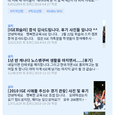
다.저와 제 아이들이 캐나다에 온 지 벌 써 4년이 다 되어 가네요.이
유학비용도 평소 한국에서 들어가던 교육비에 생활비가 조금 더 들어
8,652,894 회 조회 | 2016-04-27 작성
렇게 오래 있게 된 이유는 단 하나 너무 좋아서 입니다.철새도래지 바
가는 수준으로 잡았습니다. 자린고비 정신으로 단단히 무장을 했지
다도 가까이 있고 조용하고 제 아이들이 다니는 학교도 너무 좋습니
요. 어찌보면 단순무식하게 "영어도 배우고 아이들이 살아…
#지역선정
#학교선정
#Delta SHS
다.백인 비율도 높고요.ㅎㅎ제가 가장 만족도가 높았던 높게 생각 하
는 것은아이들이 다니는 학교입니다.Sacread heart school 입니
다.카톨릭 사립이구요.선생님들이 정말 좋습니다.교내 클럽 활동도
공지
정말 대단합니다.발론티어로 돌아가는 것도 대단하고요. 큰아이가
[IGE휘슬러] 참석 감사드립니다. 후기 사진들 입니다 ^^
처음 왔을 떼 G4 영어도 잘 못하고 힘들어 할 때 워낙 엉뚱한 놈이라
안녕하세요 행복한교육 IGE 입니다. 2월 22일 휘슬러 스키 캠프
엉뚱한 짓을 할 때도 선생님께서 괜찮다고남자아이들은 그렇게 크는
참여 감사드립니다. 많은 IGE 가족분들 학생들이 참여해주시고,
거라고 말씀해주시고아이의 작은 장단점도 다 알고 계시고 장점도
3,023,925 회 조회 | 2014-02-25 작성
빛내주셔서 감사드립니다. 안타깝게도 화창한 날씨여야하는데,
크게 칭찬해주시고학년 마지막 주에는 저를 앉혀놓고 방학 캠프 리
눈보라치는 휘슬러 였으며, 아무도 다치지않고 무사히 행사를 마추
스트 업도 &…
어서 다행입니다. 행사때마다 도와주시는 조이모터스 권도영 차
장님, 웨스트캐나다 보험 김정중부장님, 하나투어 지용구님, IGE S
공지
1년 반 캐나다 노스밴쿠버 생활을 마치면서.....(후기)
CHOOL 부서에 김미정선생님, 박숙희 선생님 그리고 코퀴틀람 사
무실에 김의정팀장님, 김예경님 진심을 감사드립니다. 마지막으
내일이면 인테넷을 해지합니다.그리고 한국가면 IGE 홈피하고는 멀
로 요번 행사를 진행해주신 전준성 본부장님께 감사드리며, 이벤트
어질 듯 합니다.아마 이게 IGE에 남기는 마지막 글이 될 것 같습니다
3,149,939 회 조회 | 2010-12-22 작성
까지 준비해주신 본부장님 수고많으셨습니다. " 스키 이벤트" 꼭
1년 반동안의 시간...저희 아이들에게 너무 소중한 시간이였습니다.
참여부탁리며, 휘슬러에서 찍은 사진들 올려드리오니, 필요하신 분
처음 유학을 결정하고 가장 고민되었던 것이 지역 및 학교와 유학원
들은 댓글로 남겨주시면, 카톡 혹은 메일로 보내드리겠습니다. 감
선택이였는데......추천 받은 세 군 데 중에서 선택한 IGE.....서비스
사합니다.…
마인드가 확실하고 고객을 끝까지 책임질 줄 아는 회사였습니다.한
공지
[2010 IGE 시애틀 추신수 경기 관람] 사진 및 후기
국 학생이 적은 웨스트 벤쿠버. 그리고 정 사장님이 추천해주신 caulf
eild.....최고의 선택이였습니다. 아이들은 지난 주 부터 계속 farew
안녕하세요 행복한 교육 IGE 죠셉 입니다. 오떠하셨는지
ell party입니다.지난 주에 큰애는 6학년 남자 애들 모두 모여서 이번
요?? 힘드셨지만, 재미는 있으셨어요?? 모두 206명의 IGE
2,971,629 회 조회 | 2010-10-20 작성
에 떠나는 한국 아이 2명을 위한 피자파티에 참석하였고 이번 주는 6
가족분들이 참석하셨으며, 무사히 이벤트 마무리되었습니
학년 아이들끼리 노벤에 있는 레이저텍에서 번개 모임을 하고 놀다가
다. 아버님/어머님들의 한마음으로 잘~알 마무리 할수있었
왔습니다.둘째는 친했던 친구들 집에 초대를 받아서 4명의 친구와 돌
습니다. 감사합니다...꾸벅!!! 이른 아침부터 준비하시고,