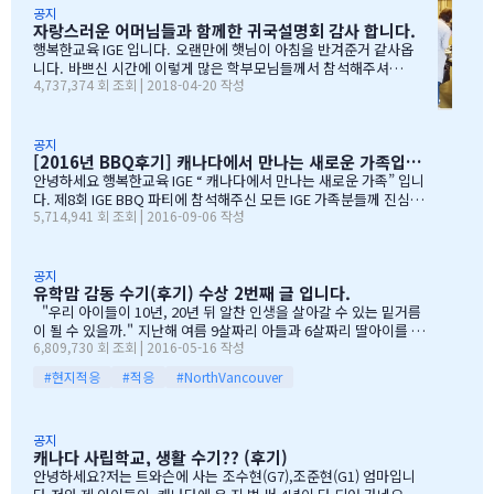
무 감사하엿지요. (아마 작년에 참석하셧던 학부모님들은 아주 아주
공지
자랑스러운 어머님들과 함께한 귀국설명회 감사 합니다.
잘 아셧을것입니다 ^^). 매년 여름의 BBQ 파티는 WELCOME TO C
ANADA & WELCOME TO IGE 의미를 두고 있습니다. Q & A 에서 I
행복한교육 IGE 입니다. 오랜만에 햇님이 아침을 반겨준거 같사옵
GE 의 Motto 에 대해서, 언급드린봐와 같이, 행사 준비에 음식준비
니다. 바쁘신 시간에 이렇게 많은 학부모님들께서 참석해주셔서
4,737,374 회 조회 | 2018-04-20 작성
그리고 상품 물건을 구입하면서, 필요하신 생필품(?)이 무엇인지? 고
자리를 빛내주셔서 진심으로 감사 또 감사드립니다. 멀리서 남아
민 또 고민하고 쇼핑을 하였습니다. 또한, 음식은 염치스럽게 매년 어
서 오신 학부모님도 계시고, 요번 여름에 한국으로 돌아가시지않
머님께서…
지만, 미리 귀국에 대해서 대비하시는 학부모님들 계셔서 역시 Ko
rean 어머님들은 준비성은 최고 인걸 다시 느끼게된 하루엿습니
공지
[2016년 BBQ후기] 캐나다에서 만나는 새로운 가족입니다
다. 유학맘이야기에 댓글이 27 이였지만, 참석해주시는 학부모
님들은 50분이 넘으셔서, 처음 오픈닝때 당황스러웠지만요~~ 바
안녕하세요 행복한교육 IGE “ 캐나다에서 만나는 새로운 가족” 입니
쁘신 와중에 참석해주신 [TD은행,오경호부동산,웨스트캐나다종
다. 제8회 IGE BBQ 파티에 참석해주신 모든 IGE 가족분들께 진심으
5,714,941 회 조회 | 2016-09-06 작성
합보험,캐나다쉬핑(코쉽해운),한인모터스]VERY 감사드리며, 언제
로 감사드립니다. 오전에 비가 와서 걱정 또 걱정을 하였지만, 어느
나 다과를 책임져주시는 오경호 팀장님 사모님께 진심으로 감사드
어머님께서는 오시는 중이시라고 전화 한통에 이런 생각을 하엿지요
리옵니다. 6월말이면 학기가 마무리되고, 한국으로 귀국하시는
~~ 한분이 오시던 두분이 오시던 감사히 생각하는 마음으로 이른 오
데 불편한거 없이 꼼꼼히 준비하시기 바라며, 내일이면 아마도 무
전부터 차근 차근 준비하엿습니다. 많은 IGE 가족분들께서 참석해주
공지
유학맘 감동 수기(후기) 수상 2번째 글 입니다.
한의 카톡 및 연락이 오지않을까 생각이 …
셧으며,(총114가족) 노스밴쿠버,랭리교육청 교육감님들께서도 참석
해주셧습니다. 11시30분부터 오픈닝을 시작하엿고, 12시부터 BBQ
"우리 아이들이 10년, 20년 뒤 알찬 인생을 살아갈 수 있는 밑거름
파티 시작으로 START 하엿지요. 그 다음 자녀학생들을 위하여 보물
이 될 수 있을까." 지난해 여름 9살짜리 아들과 6살짜리 딸아이를 데
6,809,730 회 조회 | 2016-05-16 작성
찻기 그리고 Q & A 를 시작으로 학부모님들께 답을 마추신 분들께 선
리고 캐나다 밴쿠버로 조기유학을 떠날 결심을 했을 때, 매일밤 떠오
물을 증정하는 즐거운 시간을 가져습니다. 매년 여름마다 BBQ 파티
르는 고민이었습니다. 지난 10여년동안 부모님과 함께 삼대가 살아
#현지적응
#적응
#NorthVancouver
를 진행하면서 시간이 정말 빨리 가는구나 생각이 듭니다. 맨처음…
왔기에 고민은 더욱 컸습니다. 가족이 떨어져 지내는 시간을 나이 드
신 부모님들이 견디실 수 있을까 하는 점도 마음을 무겁게 했습니다.
하지만 부모님께서는 "아이들의 장래를 위해 맹모삼천지교(孟母三
공지
遷之敎, 맹자의 어머니가 자식을 위해 세 번 이사했다는 뜻)는 못할
캐나다 사립학교, 생활 수기?? (후기)
망정, 조금이라도 기회가 있을 때 망설이지 말라"는 말로 오히려 제
안녕하세요?저는 트와슨에 사는 조수현(G7),조준현(G1) 엄마입니
등을 떠미셨습니다. 경제적인 여건이 딱히 좋은 것도 아니었습니다.