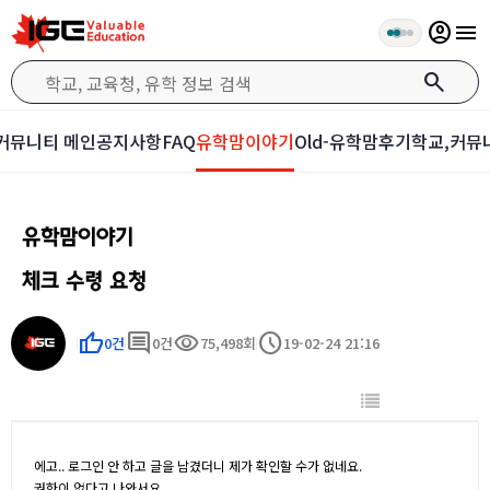
account_circle
menu
search
커뮤니티 메인
공지사항
FAQ
유학맘이야기
Old-유학맘후기
학교,커뮤
유학맘이야기
체크 수령 요청
thumb_up
comment
visibility
schedule
0건
0건
75,498회
19-02-24 21:16
에고.. 로그인 안 하고 글을 남겼더니 제가 확인할 수가 없네요.
권한이 없다고 나와서요.