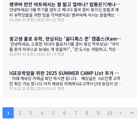
나가 술을 마트,편의점에서 팔지 않고 따로 리쿼스토어나 와인 N 비
밴쿠버 한인 마트에서는 뭘 팔고 얼마나? 밥통은?(캐나다 출국 준비 중이신 분들과 예비 유학맘들을 위한)
어 스토어만 가야 살수 있다는 것이죠.하여간 이번에는 BC와인 장점
안녕하세요! 9월 학기를 앞두고 캐나다 출국 준비 중이신 분들과 예
을 한번 알아볼게요. GPT가 정리 해본 글이에요. 한번 보세요.그리고
비 유학맘들을 위한 팁을 가져왔어요! 밴쿠버에 사시는 분들께는 이
어떤 와인이 있나? 아래 사진으로 함 보세요.ㅎㅎ 그리고 밴쿠버에서
62,980 회 조회 | 2025-05-22 작성
미 익숙한 정보일 수도 있지만, 처음 가시는 분들께는 정말 유용할 거
파는 한국 소주 종류와 가격도 함 보세요. 당연 한국보다 비싸죠!!!1.
예요. 특히 먹고 사는 문제는 정말 중요하잖아요! 오늘은 코퀴틀람에
BC 와인이 유럽 와인보다 돋보이는 점구분BC 주 (오카나건 중심)유
있는 한남마트를 소개해드릴게요! 북미에서는 H-mart가 워낙 유명
럽 전통 산지기후·테루아한여름 일조량이 부르고뉴·토스카나보다 1
하지만, 밴쿠버 지역에서는 한남마트도 있죠. (홍보글 절대 아님 ㅋ
중고생 홀로 유학, 안심되는 '골디록스 존' 캠룹스(Kamloops)가 정답입니다
0-15 % 길고, 일교차가 커 산도가 살아 있음. 서늘한 밤 덕분에 과일
ㅋ)사진들을 보시면서 가격대와 어떤 물건들이 있는지 미리 체크해
안녕하세요, 소중한 자녀의 홀로서기를 준비 중인 학부모님! "아이
향이 …
보세요!특히 주목할 점은 전기밥솥인데요, 한국에서 가져간 제품은
를 혼자 외국으로 보내는 게 맞을까?", "큰 도시는 위험하고, 작은 도
전압이 달라서 사용할 수 없어서 어쩔 수 없이 현지에서 새로 구입해
60,699 회 조회 | 2025-05-19 작성
시는 교육환경이 부족할까?" 이런 고민으로 밤잠 설치시죠? 오늘은
야 하는 것중 하나 일수 있죠? 하기는 요새는 워낙 밥들을 먹지 않다
중고생 홀로 유학 가기에 가장 이상적인 캐나다 '캠룹스'를 소개해 드
보니 IGE에서 막판에 캐나다행을 결정 하신분들을 위해서 5월 31일
릴게요. 우리 아이 혼자 보내도 안심되는 '골디록스 존' 캠룹스 골디
추가로 zoom 으로 정착설명회를 하게 되었습니다.
록스 존이란 '너무 크지도 작지도 않은, 딱 적당한 환경'을 말해요. 아
IGE유학맘을 위한 2025 SUMMER CAMP LIst 추가 되었습니다.
이 혼자 유학가기에 캠룹스가 딱 맞는 이유, 함께 알아볼까요? ?️ 아
아래 캐유맘 카페글 확인 하시면 됩니다. 해당글은 IGE진행 고객
이 혼자서도 쉽게 적응할 수 있는 도시 규모 인구 약 1…
만 확인 가능 합니다.아직 캐유맘 카페에 IGE고객이신데 등업이 안된
97,621 회 조회 | 2025-03-21 작성
분들은 등업 신청 해주시기 바랍니다. 해당글 바로 가기 --> http
s://cafe.naver.com/canadauhakmoms/2775 https://ca
fe.naver.com/canadauhakmoms/2775
2
3
4
5
6
7
8
9
10
1