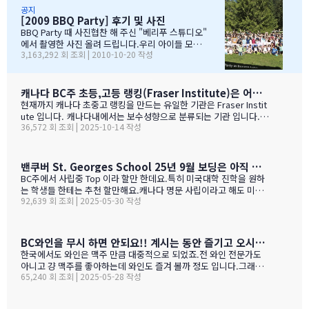
아가면서 sleep over하느라 집에 들어오질 않습니…
국경에서 장작 3시간동안 시간이 걸리셨고....오마이갓~!!!
공지
[2009 BBQ Party] 후기 및 사진
그래두 미국땅은 밟아보았죠~~추신수도 보고~~야구경기도
보고~~~따뜻한 햇빛아래에서 시원한 맥주도....ㅋㅋㅋ ^^
BBQ Party 때 사진협찬 해 주신 "베리푸 스튜디오"
아버님/어머님들의 여유스러운 모습에 저 또한 신나드라고
에서 촬영한 사진 올려 드립니다.우리 아이들 모
3,163,292 회 조회 | 2010-10-20 작성
요~~~응원도 힘차게 하며...단지 추신수 선수가 뒷 돌아보지
습 잘 찾아 보세요..혹시나 빠진 가족이 있더라도 용
않아서 아쉬웠지만...........( 쫌~~ 뒤를 돌아보고 손 한번 흔
서 해 주셔요..^_____________^
들어주면 안디나??? ^^ 다음에는 박찬호선수 ?) 역시 집
&…
떠나면 고생이죠??? ㅋㅋㅋㅋㅋㅋ …
캐나다 BC주 초등,고등 랭킹(Fraser Institute)은 어떻게 만들어 지나 ?
현재까지 캐나다 초중고 랭킹을 만드는 유일한 기관은 Fraser Instit
ute 입니다. 캐나다내에서는 보수성향으로 분류되는 기관 입니다.
36,572 회 조회 | 2025-10-14 작성
하여간일반적으로 학교 랭킹 하면 학교의 성적 그러니까 표준 시험결
과가 주가 될것으로 예상 하지만 ....주마다 차이는 있지만 20%-45%
가 학업 관련 비중이고 다른 여타 지수가 나머지를 차지 합니다. BC
고등학교의 경우 (9개 지표):평균 시험 점수 (Average exam mark)
밴쿠버 St. Georges School 25년 9월 보딩은 아직 자리가 있다고 하네요.
졸업률 (Diploma completion rate)학생당 이수 과목 수 (Courses
BC주에서 사립중 Top 이라 할만 한데요.특히 미국대학 진학을 원하
taken per student)진급 지연율 (Delayed advancement rate)
는 학생들 한테는 추천 할만해요.캐나다 명문 사립이라고 해도 미국
시험 낙제율 (Percentage of exams failed)학교 vs 시험 점수 차
92,639 회 조회 | 2025-05-30 작성
대학 진학은 그저그런 학교도 많거던요.이학교가 하여간 학비+보딩
이 (School vs. exam mark difference) 7-9. 성별 격차 지표 3개
이 젤 비싸기는 하죠.아래는 입학 절차 입니다. SSAT가 아직 준비 안
(Gender gap indicators)BC주의 경우 초등학교는 FSA(Foun…
된 학생들도 가능 하니 관심 있으시면 문의 주세요. Boarding Stud
ent TuitionCanadian Students$73,500American / Mexican / or
BC와인을 무시 하면 안되요!! 계시는 동안 즐기고 오시기를 바랍니다. (밴쿠버에서 소주는 얼마?)
Non-Resident Canadian Students$84,000International Stude
한국에서도 와인은 맥주 만큼 대중적으로 되었죠.전 와인 전문가도
nts$99,500
아니고 걍 맥주를 좋아하는데 와인도 즐겨 볼까 정도 입니다.그래도
65,240 회 조회 | 2025-05-28 작성
와인을 이것 저것 10년넘게 먹다 보니 캐나다, 미국 와인이 유럽산 대
리보 가격부터 해서 난 좋더라 하는 것이 굳어 지기는 했어요.(일단
다음날 숙취감이 없어서. ㅎ)캐나다 첨 가시는분들이 놀라는 점중 하