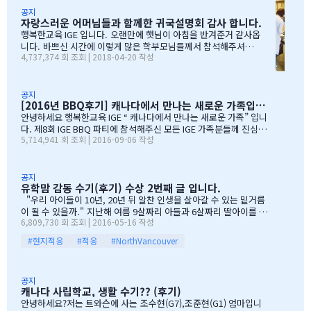
무 감사하엿지요. (아마 작년에 참석하셧던 학부모님들은 아주 아주
공지
자랑스러운 어머님들과 함께한 귀국설명회 감사 합니다.
잘 아셧을것입니다 ^^). 매년 여름의 BBQ 파티는 WELCOME TO C
ANADA & WELCOME TO IGE 의미를 두고 있습니다. Q & A 에서 I
행복한교육 IGE 입니다. 오랜만에 햇님이 아침을 반겨준거 같사옵
GE 의 Motto 에 대해서, 언급드린봐와 같이, 행사 준비에 음식준비
니다. 바쁘신 시간에 이렇게 많은 학부모님들께서 참석해주셔서
4,737,374 회 조회 | 2018-04-20 작성
그리고 상품 물건을 구입하면서, 필요하신 생필품(?)이 무엇인지? 고
자리를 빛내주셔서 진심으로 감사 또 감사드립니다. 멀리서 남아
민 또 고민하고 쇼핑을 하였습니다. 또한, 음식은 염치스럽게 매년 어
서 오신 학부모님도 계시고, 요번 여름에 한국으로 돌아가시지않
머님께서…
지만, 미리 귀국에 대해서 대비하시는 학부모님들 계셔서 역시 Ko
rean 어머님들은 준비성은 최고 인걸 다시 느끼게된 하루엿습니
공지
[2016년 BBQ후기] 캐나다에서 만나는 새로운 가족입니다
다. 유학맘이야기에 댓글이 27 이였지만, 참석해주시는 학부모
님들은 50분이 넘으셔서, 처음 오픈닝때 당황스러웠지만요~~ 바
안녕하세요 행복한교육 IGE “ 캐나다에서 만나는 새로운 가족” 입니
쁘신 와중에 참석해주신 [TD은행,오경호부동산,웨스트캐나다종
다. 제8회 IGE BBQ 파티에 참석해주신 모든 IGE 가족분들께 진심으
5,714,941 회 조회 | 2016-09-06 작성
합보험,캐나다쉬핑(코쉽해운),한인모터스]VERY 감사드리며, 언제
로 감사드립니다. 오전에 비가 와서 걱정 또 걱정을 하였지만, 어느
나 다과를 책임져주시는 오경호 팀장님 사모님께 진심으로 감사드
어머님께서는 오시는 중이시라고 전화 한통에 이런 생각을 하엿지요
리옵니다. 6월말이면 학기가 마무리되고, 한국으로 귀국하시는
~~ 한분이 오시던 두분이 오시던 감사히 생각하는 마음으로 이른 오
데 불편한거 없이 꼼꼼히 준비하시기 바라며, 내일이면 아마도 무
전부터 차근 차근 준비하엿습니다. 많은 IGE 가족분들께서 참석해주
공지
유학맘 감동 수기(후기) 수상 2번째 글 입니다.
한의 카톡 및 연락이 오지않을까 생각이 …
셧으며,(총114가족) 노스밴쿠버,랭리교육청 교육감님들께서도 참석
해주셧습니다. 11시30분부터 오픈닝을 시작하엿고, 12시부터 BBQ
"우리 아이들이 10년, 20년 뒤 알찬 인생을 살아갈 수 있는 밑거름
파티 시작으로 START 하엿지요. 그 다음 자녀학생들을 위하여 보물
이 될 수 있을까." 지난해 여름 9살짜리 아들과 6살짜리 딸아이를 데
6,809,730 회 조회 | 2016-05-16 작성
찻기 그리고 Q & A 를 시작으로 학부모님들께 답을 마추신 분들께 선
리고 캐나다 밴쿠버로 조기유학을 떠날 결심을 했을 때, 매일밤 떠오
물을 증정하는 즐거운 시간을 가져습니다. 매년 여름마다 BBQ 파티
르는 고민이었습니다. 지난 10여년동안 부모님과 함께 삼대가 살아
#현지적응
#적응
#NorthVancouver
를 진행하면서 시간이 정말 빨리 가는구나 생각이 듭니다. 맨처음…
왔기에 고민은 더욱 컸습니다. 가족이 떨어져 지내는 시간을 나이 드
신 부모님들이 견디실 수 있을까 하는 점도 마음을 무겁게 했습니다.
하지만 부모님께서는 "아이들의 장래를 위해 맹모삼천지교(孟母三
공지
遷之敎, 맹자의 어머니가 자식을 위해 세 번 이사했다는 뜻)는 못할
캐나다 사립학교, 생활 수기?? (후기)
망정, 조금이라도 기회가 있을 때 망설이지 말라"는 말로 오히려 제
안녕하세요?저는 트와슨에 사는 조수현(G7),조준현(G1) 엄마입니
등을 떠미셨습니다. 경제적인 여건이 딱히 좋은 것도 아니었습니다.