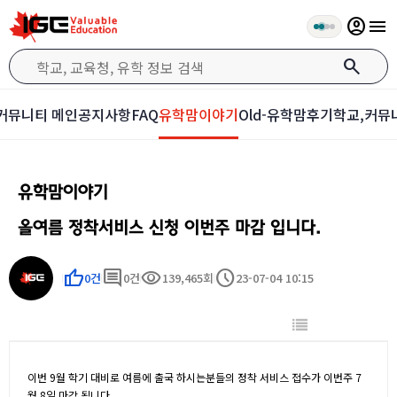
account_circle
menu
search
커뮤니티 메인
공지사항
FAQ
유학맘이야기
Old-유학맘후기
학교,커뮤
유학맘이야기
올여름 정착서비스 신청 이번주 마감 입니다.
thumb_up
comment
visibility
schedule
0건
0건
139,465회
23-07-04 10:15
이번 9월 학기 대비로 여름에 출국 하시는분들의 정착 서비스 접수가 이번주 7
월 8일 마감 됩니다.