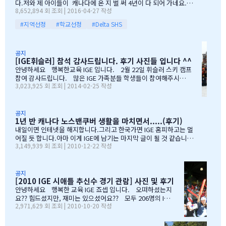
다.저와 제 아이들이 캐나다에 온 지 벌 써 4년이 다 되어 가네요.이
유학비용도 평소 한국에서 들어가던 교육비에 생활비가 조금 더 들어
8,652,894 회 조회 | 2016-04-27 작성
렇게 오래 있게 된 이유는 단 하나 너무 좋아서 입니다.철새도래지 바
가는 수준으로 잡았습니다. 자린고비 정신으로 단단히 무장을 했지
다도 가까이 있고 조용하고 제 아이들이 다니는 학교도 너무 좋습니
요. 어찌보면 단순무식하게 "영어도 배우고 아이들이 살아…
#지역선정
#학교선정
#Delta SHS
다.백인 비율도 높고요.ㅎㅎ제가 가장 만족도가 높았던 높게 생각 하
는 것은아이들이 다니는 학교입니다.Sacread heart school 입니
다.카톨릭 사립이구요.선생님들이 정말 좋습니다.교내 클럽 활동도
공지
정말 대단합니다.발론티어로 돌아가는 것도 대단하고요. 큰아이가
[IGE휘슬러] 참석 감사드립니다. 후기 사진들 입니다 ^^
처음 왔을 떼 G4 영어도 잘 못하고 힘들어 할 때 워낙 엉뚱한 놈이라
안녕하세요 행복한교육 IGE 입니다. 2월 22일 휘슬러 스키 캠프
엉뚱한 짓을 할 때도 선생님께서 괜찮다고남자아이들은 그렇게 크는
참여 감사드립니다. 많은 IGE 가족분들 학생들이 참여해주시고,
거라고 말씀해주시고아이의 작은 장단점도 다 알고 계시고 장점도
3,023,925 회 조회 | 2014-02-25 작성
빛내주셔서 감사드립니다. 안타깝게도 화창한 날씨여야하는데,
크게 칭찬해주시고학년 마지막 주에는 저를 앉혀놓고 방학 캠프 리
눈보라치는 휘슬러 였으며, 아무도 다치지않고 무사히 행사를 마추
스트 업도 &…
어서 다행입니다. 행사때마다 도와주시는 조이모터스 권도영 차
장님, 웨스트캐나다 보험 김정중부장님, 하나투어 지용구님, IGE S
공지
1년 반 캐나다 노스밴쿠버 생활을 마치면서.....(후기)
CHOOL 부서에 김미정선생님, 박숙희 선생님 그리고 코퀴틀람 사
무실에 김의정팀장님, 김예경님 진심을 감사드립니다. 마지막으
내일이면 인테넷을 해지합니다.그리고 한국가면 IGE 홈피하고는 멀
로 요번 행사를 진행해주신 전준성 본부장님께 감사드리며, 이벤트
어질 듯 합니다.아마 이게 IGE에 남기는 마지막 글이 될 것 같습니다
3,149,939 회 조회 | 2010-12-22 작성
까지 준비해주신 본부장님 수고많으셨습니다. " 스키 이벤트" 꼭
1년 반동안의 시간...저희 아이들에게 너무 소중한 시간이였습니다.
참여부탁리며, 휘슬러에서 찍은 사진들 올려드리오니, 필요하신 분
처음 유학을 결정하고 가장 고민되었던 것이 지역 및 학교와 유학원
들은 댓글로 남겨주시면, 카톡 혹은 메일로 보내드리겠습니다. 감
선택이였는데......추천 받은 세 군 데 중에서 선택한 IGE.....서비스
사합니다.…
마인드가 확실하고 고객을 끝까지 책임질 줄 아는 회사였습니다.한
공지
[2010 IGE 시애틀 추신수 경기 관람] 사진 및 후기
국 학생이 적은 웨스트 벤쿠버. 그리고 정 사장님이 추천해주신 caulf
eild.....최고의 선택이였습니다. 아이들은 지난 주 부터 계속 farew
안녕하세요 행복한 교육 IGE 죠셉 입니다. 오떠하셨는지
ell party입니다.지난 주에 큰애는 6학년 남자 애들 모두 모여서 이번
요?? 힘드셨지만, 재미는 있으셨어요?? 모두 206명의 IGE
2,971,629 회 조회 | 2010-10-20 작성
에 떠나는 한국 아이 2명을 위한 피자파티에 참석하였고 이번 주는 6
가족분들이 참석하셨으며, 무사히 이벤트 마무리되었습니
학년 아이들끼리 노벤에 있는 레이저텍에서 번개 모임을 하고 놀다가
다. 아버님/어머님들의 한마음으로 잘~알 마무리 할수있었
왔습니다.둘째는 친했던 친구들 집에 초대를 받아서 4명의 친구와 돌
습니다. 감사합니다...꾸벅!!! 이른 아침부터 준비하시고,