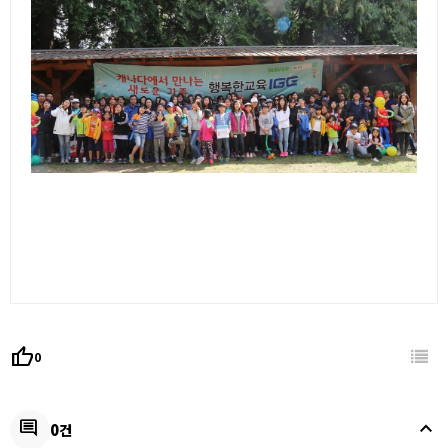
thumb_up
0
keyboard_arrow_up
comment
0건