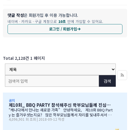
댓글 작성
은 회원가입 후 이용 가능합니다.
네이버 · 카카오 · 구글 계정으로
10초
만에 가입할 수 있어요.
로그인 / 회원가입
Total 2,128건
1 페이지
검색
공지
제10회_ BBQ PARTY 참석해주신 학부모님들께 진심으로 감사드립니다
“캐나다에서 만나는 새로운 가족” 안녕하세요, 제10회 BBQ Part
y 는 즐거우셧는지요? 많은 학부모님들께서 자리를 빛내주셔서 너
4,096,901 회 조회 | 2018-09-12 작성
무 감사합니다. 오전에 비가 와서 많이 걱정을 하엿지만, 다행이도
비가 않오지 않아서, 무사히 행사를 진행할수 잇었습니다. 잠을 설치
며, 이른 새벽부터 일어나, 일기예보를 보며, 비가 않온다고 하여, 너