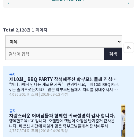
Total 2,128건
1 페이지
검색
공지
제10회_ BBQ PARTY 참석해주신 학부모님들께 진심으로 감사드립니다
“캐나다에서 만나는 새로운 가족” 안녕하세요, 제10회 BBQ Part
y 는 즐거우셧는지요? 많은 학부모님들께서 자리를 빛내주셔서 너
4,096,901 회 조회 | 2018-09-12 작성
무 감사합니다. 오전에 비가 와서 많이 걱정을 하엿지만, 다행이도
비가 않오지 않아서, 무사히 행사를 진행할수 잇었습니다. 잠을 설치
며, 이른 새벽부터 일어나, 일기예보를 보며, 비가 않온다고 하여, 너
무 감사하엿지요. (아마 작년에 참석하셧던 학부모님들은 아주 아주
공지
자랑스러운 어머님들과 함께한 귀국설명회 감사 합니다.
잘 아셧을것입니다 ^^). 매년 여름의 BBQ 파티는 WELCOME TO C
ANADA & WELCOME TO IGE 의미를 두고 있습니다. Q & A 에서 I
행복한교육 IGE 입니다. 오랜만에 햇님이 아침을 반겨준거 같사옵
GE 의 Motto 에 대해서, 언급드린봐와 같이, 행사 준비에 음식준비
니다. 바쁘신 시간에 이렇게 많은 학부모님들께서 참석해주셔서
4,737,374 회 조회 | 2018-04-20 작성
그리고 상품 물건을 구입하면서, 필요하신 생필품(?)이 무엇인지? 고
자리를 빛내주셔서 진심으로 감사 또 감사드립니다. 멀리서 남아
민 또 고민하고 쇼핑을 하였습니다. 또한, 음식은 염치스럽게 매년 어
서 오신 학부모님도 계시고, 요번 여름에 한국으로 돌아가시지않