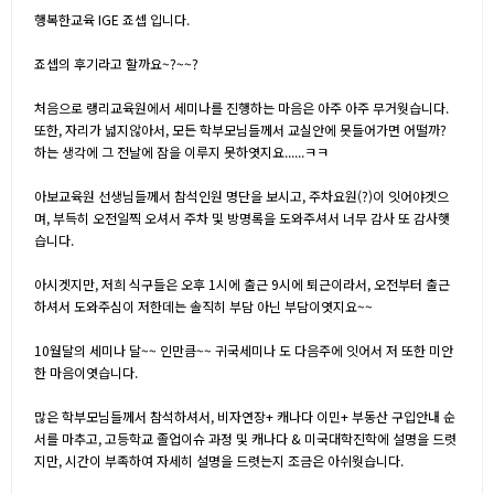
행복한교육 IGE 죠셉 입니다.
죠셉의 후기라고 할까요~?~~?
처음으로 랭리교육원에서 세미나를 진행하는 마음은 아주 아주 무거웟습니다.
또한, 자리가 넓지않아서, 모든 학부모님들께서 교실안에 못들어가면 어떨까?
하는 생각에 그 전날에 잠을 이루지 못하엿지요......ㅋㅋ
아보교육원 선생님들께서 참석인원 명단을 보시고, 주차요원(?)이 잇어야겟으
며, 부득히 오전일찍 오셔서 주차 및 방명록을 도와주셔서 너무 감사 또 감사햇
습니다.
아시겟지만, 저희 식구들은 오후 1시에 출근 9시에 퇴근이라서, 오전부터 출근
하셔서 도와주심이 저한데는 솔직히 부담 아닌 부담이엿지요~~
10월달의 세미나 달~~ 인만큼~~ 귀국세미나 도 다음주에 잇어서 저 또한 미안
한 마음이엿습니다.
많은 학부모님들께서 참석하셔서, 비자연장+ 캐나다 이민+ 부동산 구입안내 순
서를 마추고, 고등학교 졸업이슈 과정 및 캐나다 & 미국대학진학에 설명을 드렷
지만, 시간이 부족하여 자세히 설명을 드렷는지 조금은 아쉬웟습니다.