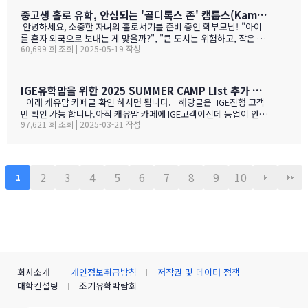
럽 전통 산지기후·테루아한여름 일조량이 부르고뉴·토스카나보다 1
하지만, 밴쿠버 지역에서는 한남마트도 있죠. (홍보글 절대 아님 ㅋ
중고생 홀로 유학, 안심되는 '골디록스 존' 캠룹스(Kamloops)가 정답입니다
0-15 % 길고, 일교차가 커 산도가 살아 있음. 서늘한 밤 덕분에 과일
ㅋ)사진들을 보시면서 가격대와 어떤 물건들이 있는지 미리 체크해
안녕하세요, 소중한 자녀의 홀로서기를 준비 중인 학부모님! "아이
향이 …
보세요!특히 주목할 점은 전기밥솥인데요, 한국에서 가져간 제품은
를 혼자 외국으로 보내는 게 맞을까?", "큰 도시는 위험하고, 작은 도
전압이 달라서 사용할 수 없어서 어쩔 수 없이 현지에서 새로 구입해
60,699 회 조회 | 2025-05-19 작성
시는 교육환경이 부족할까?" 이런 고민으로 밤잠 설치시죠? 오늘은
야 하는 것중 하나 일수 있죠? 하기는 요새는 워낙 밥들을 먹지 않다
중고생 홀로 유학 가기에 가장 이상적인 캐나다 '캠룹스'를 소개해 드
보니 IGE에서 막판에 캐나다행을 결정 하신분들을 위해서 5월 31일
릴게요. 우리 아이 혼자 보내도 안심되는 '골디록스 존' 캠룹스 골디
추가로 zoom 으로 정착설명회를 하게 되었습니다.
록스 존이란 '너무 크지도 작지도 않은, 딱 적당한 환경'을 말해요. 아
IGE유학맘을 위한 2025 SUMMER CAMP LIst 추가 되었습니다.
이 혼자 유학가기에 캠룹스가 딱 맞는 이유, 함께 알아볼까요? ?️ 아
아래 캐유맘 카페글 확인 하시면 됩니다. 해당글은 IGE진행 고객
이 혼자서도 쉽게 적응할 수 있는 도시 규모 인구 약 1…
만 확인 가능 합니다.아직 캐유맘 카페에 IGE고객이신데 등업이 안된
97,621 회 조회 | 2025-03-21 작성
분들은 등업 신청 해주시기 바랍니다. 해당글 바로 가기 --> http
s://cafe.naver.com/canadauhakmoms/2775 https://ca
fe.naver.com/canadauhakmoms/2775
2
3
4
5
6
7
8
9
10
1
회사소개
개인정보취급방침
저작권 및 데이터 정책
대학컨설팅
조기유학박람회