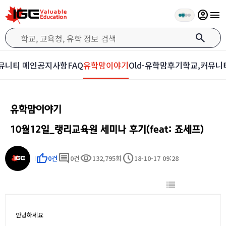
account_circle
menu
search
뮤니티 메인
공지사항
FAQ
유학맘이야기
Old-유학맘후기
학교,커뮤니
유학맘이야기
10월12일_랭리교육원 세미나 후기(feat: 죠세프)
thumb_up
comment
visibility
schedule
0건
0건
132,795회
18-10-17 09:28
안녕하세요