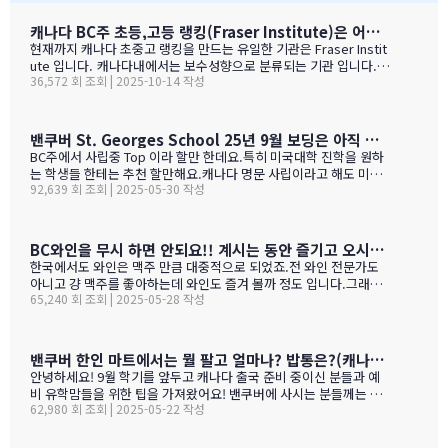
들어주면 안디나??? ^^ 다음에는 박찬호선수 ?) 역시 집
&…
떠나면 고생이죠??? ㅋㅋㅋㅋㅋㅋ …
캐나다 BC주 초등,고등 랭킹(Fraser Institute)은 어떻게 만들어 지나 ?
현재까지 캐나다 초중고 랭킹을 만드는 유일한 기관은 Fraser Instit
ute 입니다. 캐나다내에서는 보수성향으로 분류되는 기관 입니다.
36,572 회 조회 | 2025-10-14 작성
하여간일반적으로 학교 랭킹 하면 학교의 성적 그러니까 표준 시험결
과가 주가 될것으로 예상 하지만 ....주마다 차이는 있지만 20%-45%
가 학업 관련 비중이고 다른 여타 지수가 나머지를 차지 합니다. BC
고등학교의 경우 (9개 지표):평균 시험 점수 (Average exam mark)
밴쿠버 St. Georges School 25년 9월 보딩은 아직 자리가 있다고 하네요.
졸업률 (Diploma completion rate)학생당 이수 과목 수 (Courses
BC주에서 사립중 Top 이라 할만 한데요.특히 미국대학 진학을 원하
taken per student)진급 지연율 (Delayed advancement rate)
는 학생들 한테는 추천 할만해요.캐나다 명문 사립이라고 해도 미국
시험 낙제율 (Percentage of exams failed)학교 vs 시험 점수 차
92,639 회 조회 | 2025-05-30 작성
대학 진학은 그저그런 학교도 많거던요.이학교가 하여간 학비+보딩
이 (School vs. exam mark difference) 7-9. 성별 격차 지표 3개
이 젤 비싸기는 하죠.아래는 입학 절차 입니다. SSAT가 아직 준비 안
(Gender gap indicators)BC주의 경우 초등학교는 FSA(Foun…
된 학생들도 가능 하니 관심 있으시면 문의 주세요. Boarding Stud
ent TuitionCanadian Students$73,500American / Mexican / or
BC와인을 무시 하면 안되요!! 계시는 동안 즐기고 오시기를 바랍니다. (밴쿠버에서 소주는 얼마?)
Non-Resident Canadian Students$84,000International Stude
한국에서도 와인은 맥주 만큼 대중적으로 되었죠.전 와인 전문가도
nts$99,500
아니고 걍 맥주를 좋아하는데 와인도 즐겨 볼까 정도 입니다.그래도
65,240 회 조회 | 2025-05-28 작성
와인을 이것 저것 10년넘게 먹다 보니 캐나다, 미국 와인이 유럽산 대
리보 가격부터 해서 난 좋더라 하는 것이 굳어 지기는 했어요.(일단
다음날 숙취감이 없어서. ㅎ)캐나다 첨 가시는분들이 놀라는 점중 하
나가 술을 마트,편의점에서 팔지 않고 따로 리쿼스토어나 와인 N 비
밴쿠버 한인 마트에서는 뭘 팔고 얼마나? 밥통은?(캐나다 출국 준비 중이신 분들과 예비 유학맘들을 위한)
어 스토어만 가야 살수 있다는 것이죠.하여간 이번에는 BC와인 장점
안녕하세요! 9월 학기를 앞두고 캐나다 출국 준비 중이신 분들과 예
을 한번 알아볼게요. GPT가 정리 해본 글이에요. 한번 보세요.그리고
비 유학맘들을 위한 팁을 가져왔어요! 밴쿠버에 사시는 분들께는 이
어떤 와인이 있나? 아래 사진으로 함 보세요.ㅎㅎ 그리고 밴쿠버에서
62,980 회 조회 | 2025-05-22 작성
미 익숙한 정보일 수도 있지만, 처음 가시는 분들께는 정말 유용할 거
파는 한국 소주 종류와 가격도 함 보세요. 당연 한국보다 비싸죠!!!1.
예요. 특히 먹고 사는 문제는 정말 중요하잖아요! 오늘은 코퀴틀람에
BC 와인이 유럽 와인보다 돋보이는 점구분BC 주 (오카나건 중심)유
있는 한남마트를 소개해드릴게요! 북미에서는 H-mart가 워낙 유명