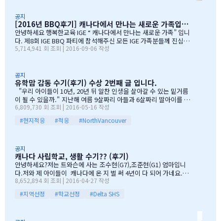
머님께서…
지만, 미리 귀국에 대해서 대비하시는 학부모님들 계셔서 역시 Ko
rean 어머님들은 준비성은 최고 인걸 다시 느끼게된 하루엿습니
공지
[2016년 BBQ후기] 캐나다에서 만나는 새로운 가족입니다
다. 유학맘이야기에 댓글이 27 이였지만, 참석해주시는 학부모
님들은 50분이 넘으셔서, 처음 오픈닝때 당황스러웠지만요~~ 바
안녕하세요 행복한교육 IGE “ 캐나다에서 만나는 새로운 가족” 입니
쁘신 와중에 참석해주신 [TD은행,오경호부동산,웨스트캐나다종
다. 제8회 IGE BBQ 파티에 참석해주신 모든 IGE 가족분들께 진심으
5,714,941 회 조회 | 2016-09-06 작성
합보험,캐나다쉬핑(코쉽해운),한인모터스]VERY 감사드리며, 언제
로 감사드립니다. 오전에 비가 와서 걱정 또 걱정을 하였지만, 어느
나 다과를 책임져주시는 오경호 팀장님 사모님께 진심으로 감사드
어머님께서는 오시는 중이시라고 전화 한통에 이런 생각을 하엿지요
리옵니다. 6월말이면 학기가 마무리되고, 한국으로 귀국하시는
~~ 한분이 오시던 두분이 오시던 감사히 생각하는 마음으로 이른 오
데 불편한거 없이 꼼꼼히 준비하시기 바라며, 내일이면 아마도 무
전부터 차근 차근 준비하엿습니다. 많은 IGE 가족분들께서 참석해주
공지
유학맘 감동 수기(후기) 수상 2번째 글 입니다.
한의 카톡 및 연락이 오지않을까 생각이 …
셧으며,(총114가족) 노스밴쿠버,랭리교육청 교육감님들께서도 참석
해주셧습니다. 11시30분부터 오픈닝을 시작하엿고, 12시부터 BBQ
"우리 아이들이 10년, 20년 뒤 알찬 인생을 살아갈 수 있는 밑거름
파티 시작으로 START 하엿지요. 그 다음 자녀학생들을 위하여 보물
이 될 수 있을까." 지난해 여름 9살짜리 아들과 6살짜리 딸아이를 데
6,809,730 회 조회 | 2016-05-16 작성
찻기 그리고 Q & A 를 시작으로 학부모님들께 답을 마추신 분들께 선
리고 캐나다 밴쿠버로 조기유학을 떠날 결심을 했을 때, 매일밤 떠오
물을 증정하는 즐거운 시간을 가져습니다. 매년 여름마다 BBQ 파티
르는 고민이었습니다. 지난 10여년동안 부모님과 함께 삼대가 살아
#현지적응
#적응
#NorthVancouver
를 진행하면서 시간이 정말 빨리 가는구나 생각이 듭니다. 맨처음…
왔기에 고민은 더욱 컸습니다. 가족이 떨어져 지내는 시간을 나이 드
신 부모님들이 견디실 수 있을까 하는 점도 마음을 무겁게 했습니다.
하지만 부모님께서는 "아이들의 장래를 위해 맹모삼천지교(孟母三
공지
遷之敎, 맹자의 어머니가 자식을 위해 세 번 이사했다는 뜻)는 못할
캐나다 사립학교, 생활 수기?? (후기)
망정, 조금이라도 기회가 있을 때 망설이지 말라"는 말로 오히려 제
안녕하세요?저는 트와슨에 사는 조수현(G7),조준현(G1) 엄마입니
등을 떠미셨습니다. 경제적인 여건이 딱히 좋은 것도 아니었습니다.
다.저와 제 아이들이 캐나다에 온 지 벌 써 4년이 다 되어 가네요.이
유학비용도 평소 한국에서 들어가던 교육비에 생활비가 조금 더 들어
8,652,894 회 조회 | 2016-04-27 작성
렇게 오래 있게 된 이유는 단 하나 너무 좋아서 입니다.철새도래지 바
가는 수준으로 잡았습니다. 자린고비 정신으로 단단히 무장을 했지
다도 가까이 있고 조용하고 제 아이들이 다니는 학교도 너무 좋습니
요. 어찌보면 단순무식하게 "영어도 배우고 아이들이 살아…
#지역선정
#학교선정
#Delta SHS
다.백인 비율도 높고요.ㅎㅎ제가 가장 만족도가 높았던 높게 생각 하
는 것은아이들이 다니는 학교입니다.Sacread heart school 입니
다.카톨릭 사립이구요.선생님들이 정말 좋습니다.교내 클럽 활동도