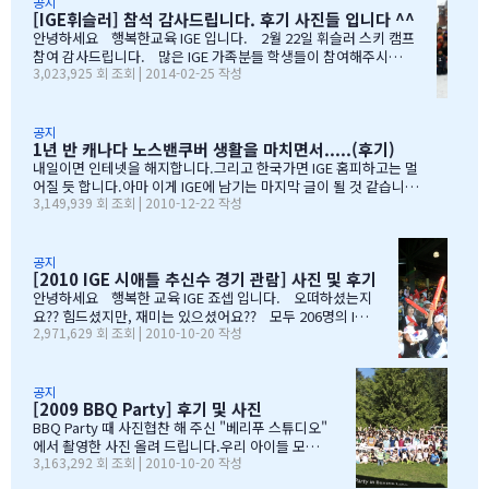
공지
정말 대단합니다.발론티어로 돌아가는 것도 대단하고요. 큰아이가
[IGE휘슬러] 참석 감사드립니다. 후기 사진들 입니다 ^^
처음 왔을 떼 G4 영어도 잘 못하고 힘들어 할 때 워낙 엉뚱한 놈이라
안녕하세요 행복한교육 IGE 입니다. 2월 22일 휘슬러 스키 캠프
엉뚱한 짓을 할 때도 선생님께서 괜찮다고남자아이들은 그렇게 크는
참여 감사드립니다. 많은 IGE 가족분들 학생들이 참여해주시고,
거라고 말씀해주시고아이의 작은 장단점도 다 알고 계시고 장점도
3,023,925 회 조회 | 2014-02-25 작성
빛내주셔서 감사드립니다. 안타깝게도 화창한 날씨여야하는데,
크게 칭찬해주시고학년 마지막 주에는 저를 앉혀놓고 방학 캠프 리
눈보라치는 휘슬러 였으며, 아무도 다치지않고 무사히 행사를 마추
스트 업도 &…
어서 다행입니다. 행사때마다 도와주시는 조이모터스 권도영 차
장님, 웨스트캐나다 보험 김정중부장님, 하나투어 지용구님, IGE S
공지
1년 반 캐나다 노스밴쿠버 생활을 마치면서.....(후기)
CHOOL 부서에 김미정선생님, 박숙희 선생님 그리고 코퀴틀람 사
무실에 김의정팀장님, 김예경님 진심을 감사드립니다. 마지막으
내일이면 인테넷을 해지합니다.그리고 한국가면 IGE 홈피하고는 멀
로 요번 행사를 진행해주신 전준성 본부장님께 감사드리며, 이벤트
어질 듯 합니다.아마 이게 IGE에 남기는 마지막 글이 될 것 같습니다
3,149,939 회 조회 | 2010-12-22 작성
까지 준비해주신 본부장님 수고많으셨습니다. " 스키 이벤트" 꼭
1년 반동안의 시간...저희 아이들에게 너무 소중한 시간이였습니다.
참여부탁리며, 휘슬러에서 찍은 사진들 올려드리오니, 필요하신 분
처음 유학을 결정하고 가장 고민되었던 것이 지역 및 학교와 유학원
들은 댓글로 남겨주시면, 카톡 혹은 메일로 보내드리겠습니다. 감
선택이였는데......추천 받은 세 군 데 중에서 선택한 IGE.....서비스
사합니다.…
마인드가 확실하고 고객을 끝까지 책임질 줄 아는 회사였습니다.한
공지
[2010 IGE 시애틀 추신수 경기 관람] 사진 및 후기
국 학생이 적은 웨스트 벤쿠버. 그리고 정 사장님이 추천해주신 caulf
eild.....최고의 선택이였습니다. 아이들은 지난 주 부터 계속 farew
안녕하세요 행복한 교육 IGE 죠셉 입니다. 오떠하셨는지
ell party입니다.지난 주에 큰애는 6학년 남자 애들 모두 모여서 이번
요?? 힘드셨지만, 재미는 있으셨어요?? 모두 206명의 IGE
2,971,629 회 조회 | 2010-10-20 작성
에 떠나는 한국 아이 2명을 위한 피자파티에 참석하였고 이번 주는 6
가족분들이 참석하셨으며, 무사히 이벤트 마무리되었습니
학년 아이들끼리 노벤에 있는 레이저텍에서 번개 모임을 하고 놀다가
다. 아버님/어머님들의 한마음으로 잘~알 마무리 할수있었
왔습니다.둘째는 친했던 친구들 집에 초대를 받아서 4명의 친구와 돌
습니다. 감사합니다...꾸벅!!! 이른 아침부터 준비하시고,
아가면서 sleep over하느라 집에 들어오질 않습니…
국경에서 장작 3시간동안 시간이 걸리셨고....오마이갓~!!!
공지
[2009 BBQ Party] 후기 및 사진
그래두 미국땅은 밟아보았죠~~추신수도 보고~~야구경기도
보고~~~따뜻한 햇빛아래에서 시원한 맥주도....ㅋㅋㅋ ^^
BBQ Party 때 사진협찬 해 주신 "베리푸 스튜디오"
아버님/어머님들의 여유스러운 모습에 저 또한 신나드라고
에서 촬영한 사진 올려 드립니다.우리 아이들 모
3,163,292 회 조회 | 2010-10-20 작성
요~~~응원도 힘차게 하며...단지 추신수 선수가 뒷 돌아보지
습 잘 찾아 보세요..혹시나 빠진 가족이 있더라도 용
않아서 아쉬웠지만...........( 쫌~~ 뒤를 돌아보고 손 한번 흔
서 해 주셔요..^_____________^