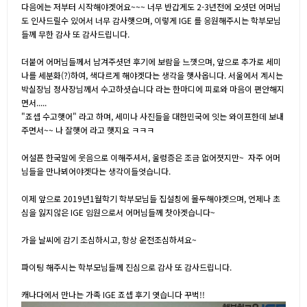
다음에는 저부터 시작해야겟어요~~~ 너무 반갑게도 2-3년전에 오셧던 어머님
도 인사드릴수 있어서 너무 감사햇으며, 이렇게 IGE 를 응원해주시는 학부모님
들께 무한 감사 또 감사드립니다.
더붙어 어머님들께서 남겨주셧던 후기에 보람을 느꼇으며, 앞으로 추가로 세미
나를 세분화(?)하여, 색다르게 해야겟다는 생각을 햇사옵니다. 서울에서 계시는
박실장님 정사장님께서 수고하셧습니다 라는 한마디에 피로와 마음이 편안해지
면서.....
"죠셉 수고햇어" 라고 하며, 세미나 사진들을 대한민국에 잇는 와이프한데 보내
주면서~~ 나 잘햇어 라고 햇지요 ㅋㅋㅋ
어설픈 한국말에 웃음으로 이해주셔서, 울렁증은 조금 없어졋지만~ 자주 어머
님들을 만나뵈어야겟다는 생각이들엇습니다.
이제 앞으로 2019년1월학기 학부모님들 집설칭에 몰두해야겟으며, 언제나 초
심을 잃지않은 IGE 임원으로서 어머님들께 찻아겟습니다~
가을 날씨에 감기 조심하시고, 항상 운전조심하셔요~
파이팅 해주시는 학부모님들께 진심으로 감사 또 감사드립니다.
캐나다에서 만나는 가족 IGE 죠셉 후기 엿습니다 꾸벅!!