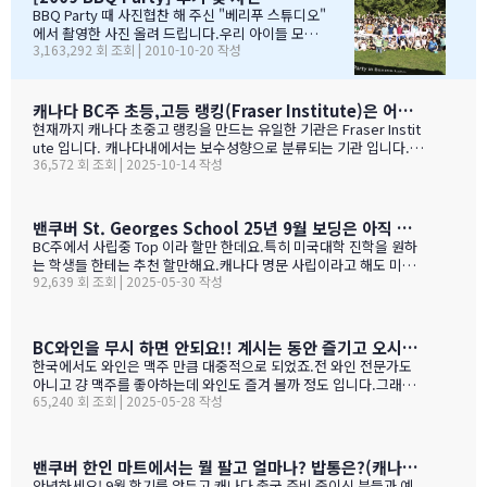
보고~~~따뜻한 햇빛아래에서 시원한 맥주도....ㅋㅋㅋ ^^
BBQ Party 때 사진협찬 해 주신 "베리푸 스튜디오"
아버님/어머님들의 여유스러운 모습에 저 또한 신나드라고
에서 촬영한 사진 올려 드립니다.우리 아이들 모
3,163,292 회 조회 | 2010-10-20 작성
요~~~응원도 힘차게 하며...단지 추신수 선수가 뒷 돌아보지
습 잘 찾아 보세요..혹시나 빠진 가족이 있더라도 용
않아서 아쉬웠지만...........( 쫌~~ 뒤를 돌아보고 손 한번 흔
서 해 주셔요..^_____________^
들어주면 안디나??? ^^ 다음에는 박찬호선수 ?) 역시 집
&…
떠나면 고생이죠??? ㅋㅋㅋㅋㅋㅋ …
캐나다 BC주 초등,고등 랭킹(Fraser Institute)은 어떻게 만들어 지나 ?
현재까지 캐나다 초중고 랭킹을 만드는 유일한 기관은 Fraser Instit
ute 입니다. 캐나다내에서는 보수성향으로 분류되는 기관 입니다.
36,572 회 조회 | 2025-10-14 작성
하여간일반적으로 학교 랭킹 하면 학교의 성적 그러니까 표준 시험결
과가 주가 될것으로 예상 하지만 ....주마다 차이는 있지만 20%-45%
가 학업 관련 비중이고 다른 여타 지수가 나머지를 차지 합니다. BC
고등학교의 경우 (9개 지표):평균 시험 점수 (Average exam mark)
밴쿠버 St. Georges School 25년 9월 보딩은 아직 자리가 있다고 하네요.
졸업률 (Diploma completion rate)학생당 이수 과목 수 (Courses
BC주에서 사립중 Top 이라 할만 한데요.특히 미국대학 진학을 원하
taken per student)진급 지연율 (Delayed advancement rate)
는 학생들 한테는 추천 할만해요.캐나다 명문 사립이라고 해도 미국
시험 낙제율 (Percentage of exams failed)학교 vs 시험 점수 차
92,639 회 조회 | 2025-05-30 작성
대학 진학은 그저그런 학교도 많거던요.이학교가 하여간 학비+보딩
이 (School vs. exam mark difference) 7-9. 성별 격차 지표 3개
이 젤 비싸기는 하죠.아래는 입학 절차 입니다. SSAT가 아직 준비 안
(Gender gap indicators)BC주의 경우 초등학교는 FSA(Foun…
된 학생들도 가능 하니 관심 있으시면 문의 주세요. Boarding Stud
ent TuitionCanadian Students$73,500American / Mexican / or
BC와인을 무시 하면 안되요!! 계시는 동안 즐기고 오시기를 바랍니다. (밴쿠버에서 소주는 얼마?)
Non-Resident Canadian Students$84,000International Stude
한국에서도 와인은 맥주 만큼 대중적으로 되었죠.전 와인 전문가도
nts$99,500
아니고 걍 맥주를 좋아하는데 와인도 즐겨 볼까 정도 입니다.그래도
65,240 회 조회 | 2025-05-28 작성
와인을 이것 저것 10년넘게 먹다 보니 캐나다, 미국 와인이 유럽산 대
리보 가격부터 해서 난 좋더라 하는 것이 굳어 지기는 했어요.(일단
다음날 숙취감이 없어서. ㅎ)캐나다 첨 가시는분들이 놀라는 점중 하
나가 술을 마트,편의점에서 팔지 않고 따로 리쿼스토어나 와인 N 비
밴쿠버 한인 마트에서는 뭘 팔고 얼마나? 밥통은?(캐나다 출국 준비 중이신 분들과 예비 유학맘들을 위한)
어 스토어만 가야 살수 있다는 것이죠.하여간 이번에는 BC와인 장점
안녕하세요! 9월 학기를 앞두고 캐나다 출국 준비 중이신 분들과 예