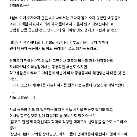
었더래요~^^
1월에 여기 오자마자 열린 세미나에서는 그다지 감이 오지 않았던 내용들이
이제 10개월 지났다고 귀에 팍팍 들어와서 도움이 많이 되었습니다. ㅎ
경험한 만큼 궁금한 것도 생기고 더 알아야할 것도 생기고 그런것 같어요.
대입입시설명회다보니 그래도 세컨더리 학부모님들이 많이 계셔서
왠지 마음이 든든하기도 하고 공감대가 절로 생기는 느낌도...
유학오기 전에는 유학맘들의 고민이나 고충이 비슷할 거라 생각했는데
지내다보니 이국생활에서는 공통적인 부분도 있지만
학교생활은 아무래도 아이들의 학년에 따라 궁금증이나 해결방법이 다른 것 같
어요..
그래서 조금 더 세미나를 세분화하기를 원하시는 분들이 많으신게 아닐까합니
다.
저도 그렇습니다!
사실 궁금한 것도 더 있구했는데 다른 분들 시간을 뺏는것 같기도 하고
이사님 힘드실것도 같아 다음기회를 엿보기로 했어요~^^
(참고로 전 현재 학과선택과 학과에 적당한 대학교의 선택등을 앞으로 누구와 어
떻게
상담해야할지 막막한 상태임당...아직 아들이 언어적응이 완전하지 않아 커리어