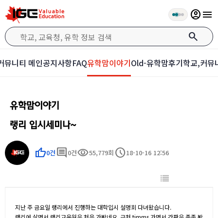
account_circle
menu
search
커뮤니티 메인
공지사항
FAQ
유학맘이야기
Old-유학맘후기
학교,커뮤
유학맘이야기
랭리 입시세미나~
thumb_up
comment
visibility
schedule
0건
0건
55,779회
18-10-16 12:56
지난 주 금요일 랭리에서 진행하는 대학입시 설명회 다녀왔습니다.
랭리에 살면서 랭리교육원은 처음 가봤네요..근처 timms 가면서 간판은 종종 봤