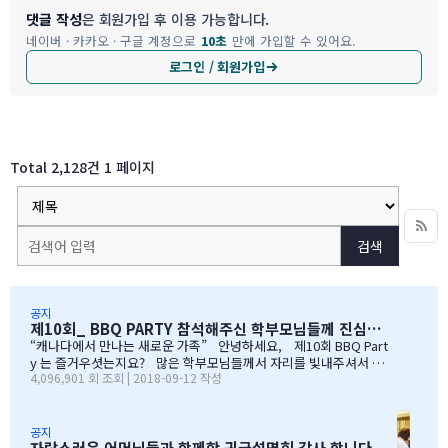
댓글 작성
은 회원가입 후 이용 가능합니다.
네이버 · 카카오 · 구글 계정으로
10초
만에 가입할 수 있어요.
로그인 / 회원가입
Total 2,128건
1 페이지
검색
공지
제10회_ BBQ PARTY 참석해주신 학부모님들께 진심으로 감사드립니다
“캐나다에서 만나는 새로운 가족” 안녕하세요, 제10회 BBQ Part
y 는 즐거우셧는지요? 많은 학부모님들께서 자리를 빛내주셔서 너
4,096,901 회 조회 | 2018-09-12 작성
무 감사합니다. 오전에 비가 와서 많이 걱정을 하엿지만, 다행이도
비가 않오지 않아서, 무사히 행사를 진행할수 잇었습니다. 잠을 설치
며, 이른 새벽부터 일어나, 일기예보를 보며, 비가 않온다고 하여, 너
무 감사하엿지요. (아마 작년에 참석하셧던 학부모님들은 아주 아주
공지
자랑스러운 어머님들과 함께한 귀국설명회 감사 합니다.
잘 아셧을것입니다 ^^). 매년 여름의 BBQ 파티는 WELCOME TO C