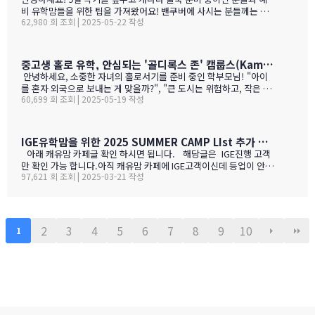
을 한번 알아볼게요. GPT가 정리 해본 글이에요. 한번 보세요.그리고
비 유학맘들을 위한 팁을 가져왔어요! 밴쿠버에 사시는 분들께는 이
어떤 와인이 있나? 아래 사진으로 함 보세요.ㅎㅎ 그리고 밴쿠버에서
62,980 회 조회 | 2025-05-22 작성
미 익숙한 정보일 수도 있지만, 처음 가시는 분들께는 정말 유용할 거
파는 한국 소주 종류와 가격도 함 보세요. 당연 한국보다 비싸죠!!!1.
예요. 특히 먹고 사는 문제는 정말 중요하잖아요! 오늘은 코퀴틀람에
BC 와인이 유럽 와인보다 돋보이는 점구분BC 주 (오카나건 중심)유
있는 한남마트를 소개해드릴게요! 북미에서는 H-mart가 워낙 유명
럽 전통 산지기후·테루아한여름 일조량이 부르고뉴·토스카나보다 1
하지만, 밴쿠버 지역에서는 한남마트도 있죠. (홍보글 절대 아님 ㅋ
중고생 홀로 유학, 안심되는 '골디록스 존' 캠룹스(Kamloops)가 정답입니다
0-15 % 길고, 일교차가 커 산도가 살아 있음. 서늘한 밤 덕분에 과일
ㅋ)사진들을 보시면서 가격대와 어떤 물건들이 있는지 미리 체크해
안녕하세요, 소중한 자녀의 홀로서기를 준비 중인 학부모님! "아이
향이 …
보세요!특히 주목할 점은 전기밥솥인데요, 한국에서 가져간 제품은
를 혼자 외국으로 보내는 게 맞을까?", "큰 도시는 위험하고, 작은 도
전압이 달라서 사용할 수 없어서 어쩔 수 없이 현지에서 새로 구입해
60,699 회 조회 | 2025-05-19 작성
시는 교육환경이 부족할까?" 이런 고민으로 밤잠 설치시죠? 오늘은
야 하는 것중 하나 일수 있죠? 하기는 요새는 워낙 밥들을 먹지 않다
중고생 홀로 유학 가기에 가장 이상적인 캐나다 '캠룹스'를 소개해 드
보니 IGE에서 막판에 캐나다행을 결정 하신분들을 위해서 5월 31일
릴게요. 우리 아이 혼자 보내도 안심되는 '골디록스 존' 캠룹스 골디
추가로 zoom 으로 정착설명회를 하게 되었습니다.
록스 존이란 '너무 크지도 작지도 않은, 딱 적당한 환경'을 말해요. 아
IGE유학맘을 위한 2025 SUMMER CAMP LIst 추가 되었습니다.
이 혼자 유학가기에 캠룹스가 딱 맞는 이유, 함께 알아볼까요? ?️ 아
아래 캐유맘 카페글 확인 하시면 됩니다. 해당글은 IGE진행 고객
이 혼자서도 쉽게 적응할 수 있는 도시 규모 인구 약 1…
만 확인 가능 합니다.아직 캐유맘 카페에 IGE고객이신데 등업이 안된
97,621 회 조회 | 2025-03-21 작성
분들은 등업 신청 해주시기 바랍니다. 해당글 바로 가기 --> http
s://cafe.naver.com/canadauhakmoms/2775 https://ca
fe.naver.com/canadauhakmoms/2775
2
3
4
5
6
7
8
9
10
1