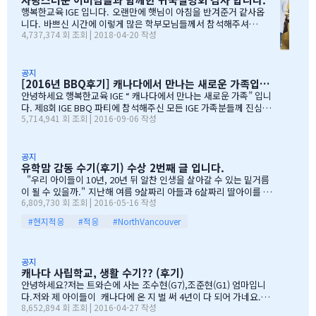
ANADA & WELCOME TO IGE 의미를 두고 있습니다. Q & A 에서 I
행복한교육 IGE 입니다. 오랜만에 햇님이 아침을 반겨준거 같사옵
GE 의 Motto 에 대해서, 언급드린봐와 같이, 행사 준비에 음식준비
니다. 바쁘신 시간에 이렇게 많은 학부모님들께서 참석해주셔서
4,737,374 회 조회 | 2018-04-20 작성
그리고 상품 물건을 구입하면서, 필요하신 생필품(?)이 무엇인지? 고
자리를 빛내주셔서 진심으로 감사 또 감사드립니다. 멀리서 남아
민 또 고민하고 쇼핑을 하였습니다. 또한, 음식은 염치스럽게 매년 어
서 오신 학부모님도 계시고, 요번 여름에 한국으로 돌아가시지않
머님께서…
지만, 미리 귀국에 대해서 대비하시는 학부모님들 계셔서 역시 Ko
rean 어머님들은 준비성은 최고 인걸 다시 느끼게된 하루엿습니
공지
[2016년 BBQ후기] 캐나다에서 만나는 새로운 가족입니다
다. 유학맘이야기에 댓글이 27 이였지만, 참석해주시는 학부모
님들은 50분이 넘으셔서, 처음 오픈닝때 당황스러웠지만요~~ 바
안녕하세요 행복한교육 IGE “ 캐나다에서 만나는 새로운 가족” 입니
쁘신 와중에 참석해주신 [TD은행,오경호부동산,웨스트캐나다종
다. 제8회 IGE BBQ 파티에 참석해주신 모든 IGE 가족분들께 진심으
5,714,941 회 조회 | 2016-09-06 작성
합보험,캐나다쉬핑(코쉽해운),한인모터스]VERY 감사드리며, 언제
로 감사드립니다. 오전에 비가 와서 걱정 또 걱정을 하였지만, 어느
나 다과를 책임져주시는 오경호 팀장님 사모님께 진심으로 감사드
어머님께서는 오시는 중이시라고 전화 한통에 이런 생각을 하엿지요
리옵니다. 6월말이면 학기가 마무리되고, 한국으로 귀국하시는
~~ 한분이 오시던 두분이 오시던 감사히 생각하는 마음으로 이른 오
데 불편한거 없이 꼼꼼히 준비하시기 바라며, 내일이면 아마도 무
전부터 차근 차근 준비하엿습니다. 많은 IGE 가족분들께서 참석해주
공지
유학맘 감동 수기(후기) 수상 2번째 글 입니다.
한의 카톡 및 연락이 오지않을까 생각이 …
셧으며,(총114가족) 노스밴쿠버,랭리교육청 교육감님들께서도 참석
해주셧습니다. 11시30분부터 오픈닝을 시작하엿고, 12시부터 BBQ
"우리 아이들이 10년, 20년 뒤 알찬 인생을 살아갈 수 있는 밑거름
파티 시작으로 START 하엿지요. 그 다음 자녀학생들을 위하여 보물
이 될 수 있을까." 지난해 여름 9살짜리 아들과 6살짜리 딸아이를 데
6,809,730 회 조회 | 2016-05-16 작성
찻기 그리고 Q & A 를 시작으로 학부모님들께 답을 마추신 분들께 선
리고 캐나다 밴쿠버로 조기유학을 떠날 결심을 했을 때, 매일밤 떠오
물을 증정하는 즐거운 시간을 가져습니다. 매년 여름마다 BBQ 파티
르는 고민이었습니다. 지난 10여년동안 부모님과 함께 삼대가 살아
#현지적응
#적응
#NorthVancouver
를 진행하면서 시간이 정말 빨리 가는구나 생각이 듭니다. 맨처음…
왔기에 고민은 더욱 컸습니다. 가족이 떨어져 지내는 시간을 나이 드
신 부모님들이 견디실 수 있을까 하는 점도 마음을 무겁게 했습니다.
하지만 부모님께서는 "아이들의 장래를 위해 맹모삼천지교(孟母三
공지
遷之敎, 맹자의 어머니가 자식을 위해 세 번 이사했다는 뜻)는 못할
캐나다 사립학교, 생활 수기?? (후기)
망정, 조금이라도 기회가 있을 때 망설이지 말라"는 말로 오히려 제
안녕하세요?저는 트와슨에 사는 조수현(G7),조준현(G1) 엄마입니
등을 떠미셨습니다. 경제적인 여건이 딱히 좋은 것도 아니었습니다.
다.저와 제 아이들이 캐나다에 온 지 벌 써 4년이 다 되어 가네요.이
유학비용도 평소 한국에서 들어가던 교육비에 생활비가 조금 더 들어
8,652,894 회 조회 | 2016-04-27 작성
렇게 오래 있게 된 이유는 단 하나 너무 좋아서 입니다.철새도래지 바
가는 수준으로 잡았습니다. 자린고비 정신으로 단단히 무장을 했지