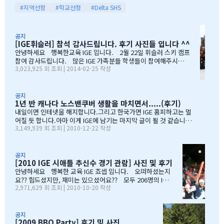
다도 가까이 있고 조용하고 제 아이들이 다니는 학교도 너무 좋습니
요. 어찌보면 단순무식하게 "영어도 배우고 아이들이 살아…
#지역선정
#학교선정
#Delta SHS
다.백인 비율도 높고요.ㅎㅎ제가 가장 만족도가 높았던 높게 생각 하
는 것은아이들이 다니는 학교입니다.Sacread heart school 입니
다.카톨릭 사립이구요.선생님들이 정말 좋습니다.교내 클럽 활동도
공지
정말 대단합니다.발론티어로 돌아가는 것도 대단하고요. 큰아이가
[IGE휘슬러] 참석 감사드립니다. 후기 사진들 입니다 ^^
처음 왔을 떼 G4 영어도 잘 못하고 힘들어 할 때 워낙 엉뚱한 놈이라
안녕하세요 행복한교육 IGE 입니다. 2월 22일 휘슬러 스키 캠프
엉뚱한 짓을 할 때도 선생님께서 괜찮다고남자아이들은 그렇게 크는
참여 감사드립니다. 많은 IGE 가족분들 학생들이 참여해주시고,
거라고 말씀해주시고아이의 작은 장단점도 다 알고 계시고 장점도
3,023,925 회 조회 | 2014-02-25 작성
빛내주셔서 감사드립니다. 안타깝게도 화창한 날씨여야하는데,
크게 칭찬해주시고학년 마지막 주에는 저를 앉혀놓고 방학 캠프 리
눈보라치는 휘슬러 였으며, 아무도 다치지않고 무사히 행사를 마추
스트 업도 &…
어서 다행입니다. 행사때마다 도와주시는 조이모터스 권도영 차
장님, 웨스트캐나다 보험 김정중부장님, 하나투어 지용구님, IGE S
공지
1년 반 캐나다 노스밴쿠버 생활을 마치면서.....(후기)
CHOOL 부서에 김미정선생님, 박숙희 선생님 그리고 코퀴틀람 사
무실에 김의정팀장님, 김예경님 진심을 감사드립니다. 마지막으
내일이면 인테넷을 해지합니다.그리고 한국가면 IGE 홈피하고는 멀
로 요번 행사를 진행해주신 전준성 본부장님께 감사드리며, 이벤트
어질 듯 합니다.아마 이게 IGE에 남기는 마지막 글이 될 것 같습니다
3,149,939 회 조회 | 2010-12-22 작성
까지 준비해주신 본부장님 수고많으셨습니다. " 스키 이벤트" 꼭
1년 반동안의 시간...저희 아이들에게 너무 소중한 시간이였습니다.
참여부탁리며, 휘슬러에서 찍은 사진들 올려드리오니, 필요하신 분
처음 유학을 결정하고 가장 고민되었던 것이 지역 및 학교와 유학원
들은 댓글로 남겨주시면, 카톡 혹은 메일로 보내드리겠습니다. 감
선택이였는데......추천 받은 세 군 데 중에서 선택한 IGE.....서비스
사합니다.…
마인드가 확실하고 고객을 끝까지 책임질 줄 아는 회사였습니다.한
공지
[2010 IGE 시애틀 추신수 경기 관람] 사진 및 후기
국 학생이 적은 웨스트 벤쿠버. 그리고 정 사장님이 추천해주신 caulf
eild.....최고의 선택이였습니다. 아이들은 지난 주 부터 계속 farew
안녕하세요 행복한 교육 IGE 죠셉 입니다. 오떠하셨는지
ell party입니다.지난 주에 큰애는 6학년 남자 애들 모두 모여서 이번
요?? 힘드셨지만, 재미는 있으셨어요?? 모두 206명의 IGE
2,971,629 회 조회 | 2010-10-20 작성
에 떠나는 한국 아이 2명을 위한 피자파티에 참석하였고 이번 주는 6
가족분들이 참석하셨으며, 무사히 이벤트 마무리되었습니
학년 아이들끼리 노벤에 있는 레이저텍에서 번개 모임을 하고 놀다가
다. 아버님/어머님들의 한마음으로 잘~알 마무리 할수있었
왔습니다.둘째는 친했던 친구들 집에 초대를 받아서 4명의 친구와 돌
습니다. 감사합니다...꾸벅!!! 이른 아침부터 준비하시고,
아가면서 sleep over하느라 집에 들어오질 않습니…
국경에서 장작 3시간동안 시간이 걸리셨고....오마이갓~!!!
공지
[2009 BBQ Party] 후기 및 사진
그래두 미국땅은 밟아보았죠~~추신수도 보고~~야구경기도