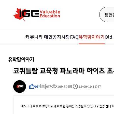
통합
커뮤니티 메인
공지사항
FAQ
유학맘이야기
Ol
유학맘이야기
코퀴틀람 교육청 파노라마 하이츠 초
thumb_up
comment
visibility
schedule
0건
0건
109,324회
18-09-10 11:47
파노라마 하이츠 초등학교가 위치한 동내는 쇼핑몰이 있는 코퀴틀람 센터 에