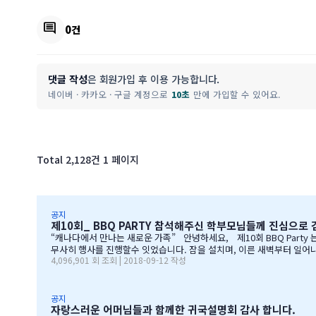
comment
0건
댓글 작성
은 회원가입 후 이용 가능합니다.
네이버 · 카카오 · 구글 계정으로
10초
만에 가입할 수 있어요.
Total 2,128건
1 페이지
공지
제10회_ BBQ PARTY 참석해주신 학부모님들께 진심으로
“캐나다에서 만나는 새로운 가족” 안녕하세요, 제10회 BBQ Party 는 즐거우셧는지요? 많은 학부모님들께서 자리를 빛내주셔서 너무 감사합니다. 오전에 비가 와서 많이 걱정을 하엿지만, 다행이도 비가 않오지 않아서,
무사히 행사를 진행할수 잇었습니다. 잠을 설치며, 이른 새벽부터 일어나, 일기
4,096,901 회 조회 | 2018-09-12 작성
BQ 파티는 WELCOME TO CANADA & WELCOME TO IGE 의미를 두고 있습니다. Q & A 에서 IGE 의 Motto 에 대해서, 언급드린봐와 같이, 행사 준비에 음식준비 그리고 상품 물건을 구입
엇인지? 고민 또 고민하고 쇼핑을 하였습니다. 또한, 음식은 염치스럽
공지
자랑스러운 어머님들과 함께한 귀국설명회 감사 합니다.