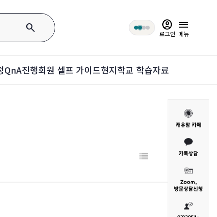
account_circle
menu
search
로그인
메뉴
청
QnA
진행회원 셀프 가이드
현지학교 학습자료
캐유맘 카페
카톡상담
Zoom,
방문
상담신청