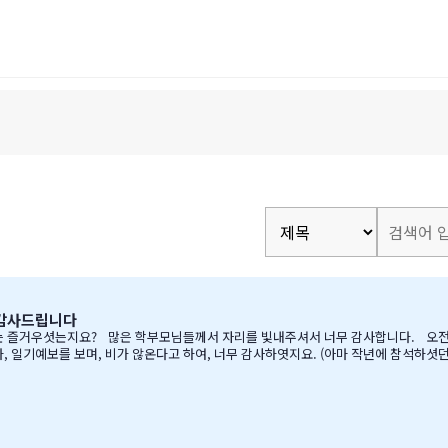
 감사드립니다
예보를 보며, 비가 않온다고 하여, 너무 감사하엿지요. (아마 작년에 참석하셧던 학부모님들은
하면서, 필요하신 생필품(?)이 무
게 매년 어머님께서…