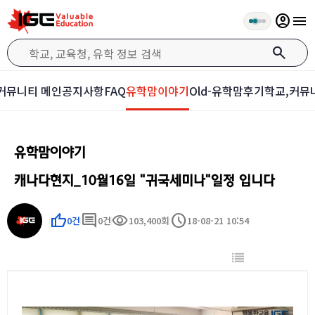
account_circle
menu
search
커뮤니티 메인
공지사항
FAQ
유학맘이야기
Old-유학맘후기
학교,커뮤
유학맘이야기
캐나다현지_10월16일 "귀국세미나"일정 입니다
thumb_up
comment
visibility
schedule
0건
0건
103,400회
18-08-21 10:54