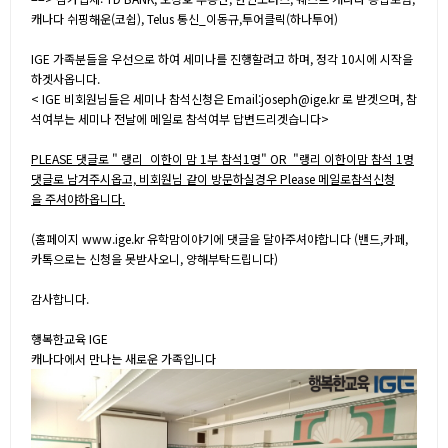
캐나다 쉬핑해운(코쉽), Telus 통신_이동규,투어클릭(하나투어)
IGE 가족분들을 우선으로 하여 세미나를 진행할려고 하며, 정각 10시에 시작을
하겟사옵니다.
< IGE 비회원님들은 세미나 참석신청은 Email:joseph@ige.kr 로 받겟으며, 참
석여부는 세미나 전날에 메일로 참석여부 답변드리겟습니다>
PLEASE 댓글로 " 랭리_이한이 맘 1부 참석1명" OR "랭리 이한이맘 참석 1명
댓글로 남겨주시옵고, 비회원님 같이 방문하실경우 Please 메일로참석신청
을 주셔야하옵니다.
(홈페이지 www.ige.kr 유학맘이야기에 댓글을 달아주셔야합니다 (밴드,카페,
카톡으로는 신청을 못받사오니, 양해부탁드립니다)
감사합니다.
행복한교육 IGE
캐나다에서 만나는 새로운 가족입니다