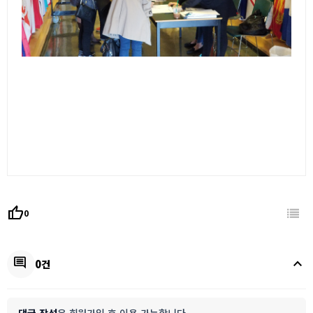
thumb_up
0
keyboard_arrow_up
comment
0건