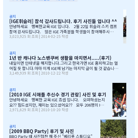
다.백인 비율도 높고요.ㅎㅎ제가 가장 만족도가 높았던 높게 생각 하
는 것은아이들이 다니는 학교입니다.Sacread heart school 입니
다.카톨릭 사립이구요.선생님들이 정말 좋습니다.교내 클럽 활동도
공지
정말 대단합니다.발론티어로 돌아가는 것도 대단하고요. 큰아이가
[IGE휘슬러] 참석 감사드립니다. 후기 사진들 입니다 ^^
처음 왔을 떼 G4 영어도 잘 못하고 힘들어 할 때 워낙 엉뚱한 놈이라
안녕하세요 행복한교육 IGE 입니다. 2월 22일 휘슬러 스키 캠프
엉뚱한 짓을 할 때도 선생님께서 괜찮다고남자아이들은 그렇게 크는
참여 감사드립니다. 많은 IGE 가족분들 학생들이 참여해주시고,
거라고 말씀해주시고아이의 작은 장단점도 다 알고 계시고 장점도
3,023,925 회 조회 | 2014-02-25 작성
빛내주셔서 감사드립니다. 안타깝게도 화창한 날씨여야하는데,
크게 칭찬해주시고학년 마지막 주에는 저를 앉혀놓고 방학 캠프 리
눈보라치는 휘슬러 였으며, 아무도 다치지않고 무사히 행사를 마추
스트 업도 &…
어서 다행입니다. 행사때마다 도와주시는 조이모터스 권도영 차
장님, 웨스트캐나다 보험 김정중부장님, 하나투어 지용구님, IGE S
공지
1년 반 캐나다 노스밴쿠버 생활을 마치면서.....(후기)
CHOOL 부서에 김미정선생님, 박숙희 선생님 그리고 코퀴틀람 사
무실에 김의정팀장님, 김예경님 진심을 감사드립니다. 마지막으
내일이면 인테넷을 해지합니다.그리고 한국가면 IGE 홈피하고는 멀
로 요번 행사를 진행해주신 전준성 본부장님께 감사드리며, 이벤트
어질 듯 합니다.아마 이게 IGE에 남기는 마지막 글이 될 것 같습니다
3,149,939 회 조회 | 2010-12-22 작성
까지 준비해주신 본부장님 수고많으셨습니다. " 스키 이벤트" 꼭
1년 반동안의 시간...저희 아이들에게 너무 소중한 시간이였습니다.
참여부탁리며, 휘슬러에서 찍은 사진들 올려드리오니, 필요하신 분
처음 유학을 결정하고 가장 고민되었던 것이 지역 및 학교와 유학원
들은 댓글로 남겨주시면, 카톡 혹은 메일로 보내드리겠습니다. 감
선택이였는데......추천 받은 세 군 데 중에서 선택한 IGE.....서비스
사합니다.…
마인드가 확실하고 고객을 끝까지 책임질 줄 아는 회사였습니다.한
공지
[2010 IGE 시애틀 추신수 경기 관람] 사진 및 후기
국 학생이 적은 웨스트 벤쿠버. 그리고 정 사장님이 추천해주신 caulf
eild.....최고의 선택이였습니다. 아이들은 지난 주 부터 계속 farew
안녕하세요 행복한 교육 IGE 죠셉 입니다. 오떠하셨는지
ell party입니다.지난 주에 큰애는 6학년 남자 애들 모두 모여서 이번
요?? 힘드셨지만, 재미는 있으셨어요?? 모두 206명의 IGE
2,971,629 회 조회 | 2010-10-20 작성
에 떠나는 한국 아이 2명을 위한 피자파티에 참석하였고 이번 주는 6
가족분들이 참석하셨으며, 무사히 이벤트 마무리되었습니
학년 아이들끼리 노벤에 있는 레이저텍에서 번개 모임을 하고 놀다가
다. 아버님/어머님들의 한마음으로 잘~알 마무리 할수있었
왔습니다.둘째는 친했던 친구들 집에 초대를 받아서 4명의 친구와 돌
습니다. 감사합니다...꾸벅!!! 이른 아침부터 준비하시고,
아가면서 sleep over하느라 집에 들어오질 않습니…
국경에서 장작 3시간동안 시간이 걸리셨고....오마이갓~!!!
공지
[2009 BBQ Party] 후기 및 사진
그래두 미국땅은 밟아보았죠~~추신수도 보고~~야구경기도
보고~~~따뜻한 햇빛아래에서 시원한 맥주도....ㅋㅋㅋ ^^
BBQ Party 때 사진협찬 해 주신 "베리푸 스튜디오"