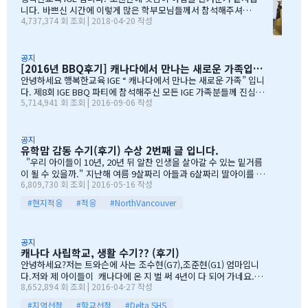
GE 의 Motto 에 대해서, 언급드린봐와 같이, 행사 준비에 음식준비
니다. 바쁘신 시간에 이렇게 많은 학부모님들께서 참석해주셔서
4,737,374 회 조회 | 2018-04-20 작성
그리고 상품 물건을 구입하면서, 필요하신 생필품(?)이 무엇인지? 고
자리를 빛내주셔서 진심으로 감사 또 감사드립니다. 멀리서 남아
민 또 고민하고 쇼핑을 하였습니다. 또한, 음식은 염치스럽게 매년 어
서 오신 학부모님도 계시고, 요번 여름에 한국으로 돌아가시지않
머님께서…
지만, 미리 귀국에 대해서 대비하시는 학부모님들 계셔서 역시 Ko
rean 어머님들은 준비성은 최고 인걸 다시 느끼게된 하루엿습니
공지
[2016년 BBQ후기] 캐나다에서 만나는 새로운 가족입니다
다. 유학맘이야기에 댓글이 27 이였지만, 참석해주시는 학부모
님들은 50분이 넘으셔서, 처음 오픈닝때 당황스러웠지만요~~ 바
안녕하세요 행복한교육 IGE “ 캐나다에서 만나는 새로운 가족” 입니
쁘신 와중에 참석해주신 [TD은행,오경호부동산,웨스트캐나다종
다. 제8회 IGE BBQ 파티에 참석해주신 모든 IGE 가족분들께 진심으
5,714,941 회 조회 | 2016-09-06 작성
합보험,캐나다쉬핑(코쉽해운),한인모터스]VERY 감사드리며, 언제
로 감사드립니다. 오전에 비가 와서 걱정 또 걱정을 하였지만, 어느
나 다과를 책임져주시는 오경호 팀장님 사모님께 진심으로 감사드
어머님께서는 오시는 중이시라고 전화 한통에 이런 생각을 하엿지요
리옵니다. 6월말이면 학기가 마무리되고, 한국으로 귀국하시는
~~ 한분이 오시던 두분이 오시던 감사히 생각하는 마음으로 이른 오
데 불편한거 없이 꼼꼼히 준비하시기 바라며, 내일이면 아마도 무
전부터 차근 차근 준비하엿습니다. 많은 IGE 가족분들께서 참석해주
공지
유학맘 감동 수기(후기) 수상 2번째 글 입니다.
한의 카톡 및 연락이 오지않을까 생각이 …
셧으며,(총114가족) 노스밴쿠버,랭리교육청 교육감님들께서도 참석
해주셧습니다. 11시30분부터 오픈닝을 시작하엿고, 12시부터 BBQ
"우리 아이들이 10년, 20년 뒤 알찬 인생을 살아갈 수 있는 밑거름
파티 시작으로 START 하엿지요. 그 다음 자녀학생들을 위하여 보물
이 될 수 있을까." 지난해 여름 9살짜리 아들과 6살짜리 딸아이를 데
6,809,730 회 조회 | 2016-05-16 작성
찻기 그리고 Q & A 를 시작으로 학부모님들께 답을 마추신 분들께 선
리고 캐나다 밴쿠버로 조기유학을 떠날 결심을 했을 때, 매일밤 떠오
물을 증정하는 즐거운 시간을 가져습니다. 매년 여름마다 BBQ 파티
르는 고민이었습니다. 지난 10여년동안 부모님과 함께 삼대가 살아
#현지적응
#적응
#NorthVancouver
를 진행하면서 시간이 정말 빨리 가는구나 생각이 듭니다. 맨처음…
왔기에 고민은 더욱 컸습니다. 가족이 떨어져 지내는 시간을 나이 드
신 부모님들이 견디실 수 있을까 하는 점도 마음을 무겁게 했습니다.
하지만 부모님께서는 "아이들의 장래를 위해 맹모삼천지교(孟母三
공지
遷之敎, 맹자의 어머니가 자식을 위해 세 번 이사했다는 뜻)는 못할
캐나다 사립학교, 생활 수기?? (후기)
망정, 조금이라도 기회가 있을 때 망설이지 말라"는 말로 오히려 제
안녕하세요?저는 트와슨에 사는 조수현(G7),조준현(G1) 엄마입니
등을 떠미셨습니다. 경제적인 여건이 딱히 좋은 것도 아니었습니다.
다.저와 제 아이들이 캐나다에 온 지 벌 써 4년이 다 되어 가네요.이
유학비용도 평소 한국에서 들어가던 교육비에 생활비가 조금 더 들어
8,652,894 회 조회 | 2016-04-27 작성
렇게 오래 있게 된 이유는 단 하나 너무 좋아서 입니다.철새도래지 바
가는 수준으로 잡았습니다. 자린고비 정신으로 단단히 무장을 했지
다도 가까이 있고 조용하고 제 아이들이 다니는 학교도 너무 좋습니
요. 어찌보면 단순무식하게 "영어도 배우고 아이들이 살아…
#지역선정
#학교선정
#Delta SHS