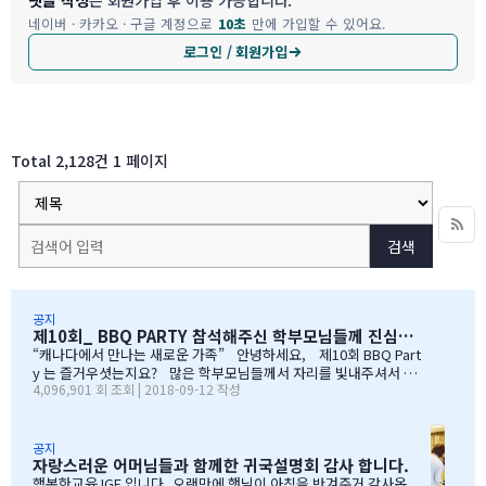
댓글 작성
은 회원가입 후 이용 가능합니다.
네이버 · 카카오 · 구글 계정으로
10초
만에 가입할 수 있어요.
로그인 / 회원가입
Total 2,128건
1 페이지
검색
공지
제10회_ BBQ PARTY 참석해주신 학부모님들께 진심으로 감사드립니다
“캐나다에서 만나는 새로운 가족” 안녕하세요, 제10회 BBQ Part
y 는 즐거우셧는지요? 많은 학부모님들께서 자리를 빛내주셔서 너
4,096,901 회 조회 | 2018-09-12 작성
무 감사합니다. 오전에 비가 와서 많이 걱정을 하엿지만, 다행이도
비가 않오지 않아서, 무사히 행사를 진행할수 잇었습니다. 잠을 설치
며, 이른 새벽부터 일어나, 일기예보를 보며, 비가 않온다고 하여, 너
무 감사하엿지요. (아마 작년에 참석하셧던 학부모님들은 아주 아주
공지
자랑스러운 어머님들과 함께한 귀국설명회 감사 합니다.
잘 아셧을것입니다 ^^). 매년 여름의 BBQ 파티는 WELCOME TO C
ANADA & WELCOME TO IGE 의미를 두고 있습니다. Q & A 에서 I
행복한교육 IGE 입니다. 오랜만에 햇님이 아침을 반겨준거 같사옵