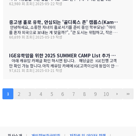
어떤 와인이 있나? 아래 사진으로 함 보세요.ㅎㅎ 그리고 밴쿠버에서
62,980 회 조회 | 2025-05-22 작성
미 익숙한 정보일 수도 있지만, 처음 가시는 분들께는 정말 유용할 거
파는 한국 소주 종류와 가격도 함 보세요. 당연 한국보다 비싸죠!!!1.
예요. 특히 먹고 사는 문제는 정말 중요하잖아요! 오늘은 코퀴틀람에
BC 와인이 유럽 와인보다 돋보이는 점구분BC 주 (오카나건 중심)유
있는 한남마트를 소개해드릴게요! 북미에서는 H-mart가 워낙 유명
럽 전통 산지기후·테루아한여름 일조량이 부르고뉴·토스카나보다 1
하지만, 밴쿠버 지역에서는 한남마트도 있죠. (홍보글 절대 아님 ㅋ
중고생 홀로 유학, 안심되는 '골디록스 존' 캠룹스(Kamloops)가 정답입니다
0-15 % 길고, 일교차가 커 산도가 살아 있음. 서늘한 밤 덕분에 과일
ㅋ)사진들을 보시면서 가격대와 어떤 물건들이 있는지 미리 체크해
안녕하세요, 소중한 자녀의 홀로서기를 준비 중인 학부모님! "아이
향이 …
보세요!특히 주목할 점은 전기밥솥인데요, 한국에서 가져간 제품은
를 혼자 외국으로 보내는 게 맞을까?", "큰 도시는 위험하고, 작은 도
전압이 달라서 사용할 수 없어서 어쩔 수 없이 현지에서 새로 구입해
60,699 회 조회 | 2025-05-19 작성
시는 교육환경이 부족할까?" 이런 고민으로 밤잠 설치시죠? 오늘은
야 하는 것중 하나 일수 있죠? 하기는 요새는 워낙 밥들을 먹지 않다
중고생 홀로 유학 가기에 가장 이상적인 캐나다 '캠룹스'를 소개해 드
보니 IGE에서 막판에 캐나다행을 결정 하신분들을 위해서 5월 31일
릴게요. 우리 아이 혼자 보내도 안심되는 '골디록스 존' 캠룹스 골디
추가로 zoom 으로 정착설명회를 하게 되었습니다.
록스 존이란 '너무 크지도 작지도 않은, 딱 적당한 환경'을 말해요. 아
IGE유학맘을 위한 2025 SUMMER CAMP LIst 추가 되었습니다.
이 혼자 유학가기에 캠룹스가 딱 맞는 이유, 함께 알아볼까요? ?️ 아
아래 캐유맘 카페글 확인 하시면 됩니다. 해당글은 IGE진행 고객
이 혼자서도 쉽게 적응할 수 있는 도시 규모 인구 약 1…
만 확인 가능 합니다.아직 캐유맘 카페에 IGE고객이신데 등업이 안된
97,621 회 조회 | 2025-03-21 작성
분들은 등업 신청 해주시기 바랍니다. 해당글 바로 가기 --> http
s://cafe.naver.com/canadauhakmoms/2775 https://ca
fe.naver.com/canadauhakmoms/2775
2
3
4
5
6
7
8
9
10
1
회사소개
개인정보취급방침
저작권 및 데이터 정책