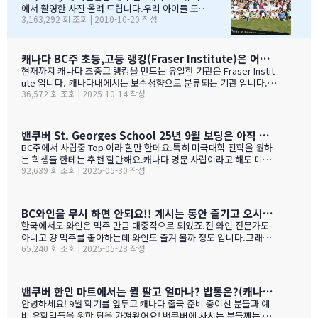
아버님/어머님들의 여유스러운 모습에 저 또한 신나드라고
에서 촬영한 사진 올려 드립니다.우리 아이들 모
3,163,292 회 조회 | 2010-10-20 작성
요~~~응원도 힘차게 하며...단지 추신수 선수가 뒷 돌아보지
습 잘 찾아 보세요..혹시나 빠진 가족이 있더라도 용
않아서 아쉬웠지만...........( 쫌~~ 뒤를 돌아보고 손 한번 흔
서 해 주셔요..^_____________^
들어주면 안디나??? ^^ 다음에는 박찬호선수 ?) 역시 집
&…
떠나면 고생이죠??? ㅋㅋㅋㅋㅋㅋ …
캐나다 BC주 초등,고등 랭킹(Fraser Institute)은 어떻게 만들어 지나 ?
현재까지 캐나다 초중고 랭킹을 만드는 유일한 기관은 Fraser Instit
ute 입니다. 캐나다내에서는 보수성향으로 분류되는 기관 입니다.
36,572 회 조회 | 2025-10-14 작성
하여간일반적으로 학교 랭킹 하면 학교의 성적 그러니까 표준 시험결
과가 주가 될것으로 예상 하지만 ....주마다 차이는 있지만 20%-45%
가 학업 관련 비중이고 다른 여타 지수가 나머지를 차지 합니다. BC
고등학교의 경우 (9개 지표):평균 시험 점수 (Average exam mark)
밴쿠버 St. Georges School 25년 9월 보딩은 아직 자리가 있다고 하네요.
졸업률 (Diploma completion rate)학생당 이수 과목 수 (Courses
BC주에서 사립중 Top 이라 할만 한데요.특히 미국대학 진학을 원하
taken per student)진급 지연율 (Delayed advancement rate)
는 학생들 한테는 추천 할만해요.캐나다 명문 사립이라고 해도 미국
시험 낙제율 (Percentage of exams failed)학교 vs 시험 점수 차
92,639 회 조회 | 2025-05-30 작성
대학 진학은 그저그런 학교도 많거던요.이학교가 하여간 학비+보딩
이 (School vs. exam mark difference) 7-9. 성별 격차 지표 3개
이 젤 비싸기는 하죠.아래는 입학 절차 입니다. SSAT가 아직 준비 안
(Gender gap indicators)BC주의 경우 초등학교는 FSA(Foun…
된 학생들도 가능 하니 관심 있으시면 문의 주세요. Boarding Stud
ent TuitionCanadian Students$73,500American / Mexican / or
BC와인을 무시 하면 안되요!! 계시는 동안 즐기고 오시기를 바랍니다. (밴쿠버에서 소주는 얼마?)
Non-Resident Canadian Students$84,000International Stude
한국에서도 와인은 맥주 만큼 대중적으로 되었죠.전 와인 전문가도
nts$99,500
아니고 걍 맥주를 좋아하는데 와인도 즐겨 볼까 정도 입니다.그래도
65,240 회 조회 | 2025-05-28 작성
와인을 이것 저것 10년넘게 먹다 보니 캐나다, 미국 와인이 유럽산 대
리보 가격부터 해서 난 좋더라 하는 것이 굳어 지기는 했어요.(일단
다음날 숙취감이 없어서. ㅎ)캐나다 첨 가시는분들이 놀라는 점중 하
나가 술을 마트,편의점에서 팔지 않고 따로 리쿼스토어나 와인 N 비
밴쿠버 한인 마트에서는 뭘 팔고 얼마나? 밥통은?(캐나다 출국 준비 중이신 분들과 예비 유학맘들을 위한)
어 스토어만 가야 살수 있다는 것이죠.하여간 이번에는 BC와인 장점
안녕하세요! 9월 학기를 앞두고 캐나다 출국 준비 중이신 분들과 예
을 한번 알아볼게요. GPT가 정리 해본 글이에요. 한번 보세요.그리고
비 유학맘들을 위한 팁을 가져왔어요! 밴쿠버에 사시는 분들께는 이