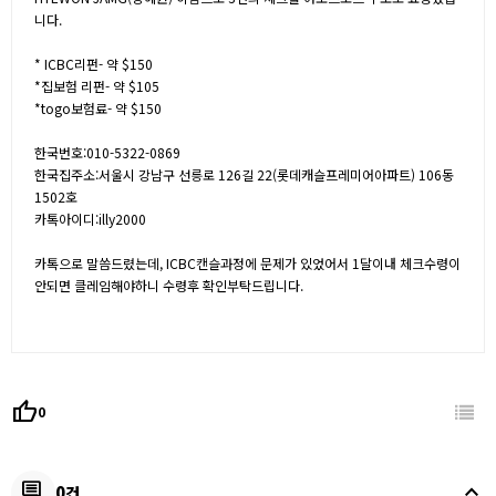
니다.
* ICBC리펀- 약 $150
*집보험 리펀- 약 $105
*togo보험료- 약 $150
한국번호:010-5322-0869
한국집주소:서울시 강남구 선릉로 126길 22(롯데캐슬프레미어아파트) 106동
1502호
카톡아이디:illy2000
카톡으로 말씀드렸는데, ICBC캔슬과정에 문제가 있었어서 1달이내 체크수령이
안되면 클레임해야하니 수령후 확인부탁드립니다.
thumb_up
0
keyboard_arrow_up
comment
0건