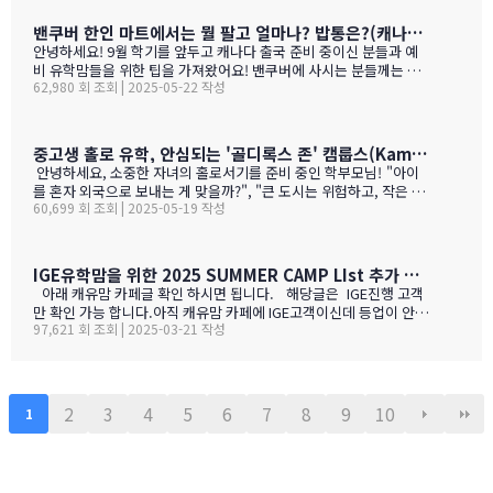
다음날 숙취감이 없어서. ㅎ)캐나다 첨 가시는분들이 놀라는 점중 하
나가 술을 마트,편의점에서 팔지 않고 따로 리쿼스토어나 와인 N 비
밴쿠버 한인 마트에서는 뭘 팔고 얼마나? 밥통은?(캐나다 출국 준비 중이신 분들과 예비 유학맘들을 위한)
어 스토어만 가야 살수 있다는 것이죠.하여간 이번에는 BC와인 장점
안녕하세요! 9월 학기를 앞두고 캐나다 출국 준비 중이신 분들과 예
을 한번 알아볼게요. GPT가 정리 해본 글이에요. 한번 보세요.그리고
비 유학맘들을 위한 팁을 가져왔어요! 밴쿠버에 사시는 분들께는 이
어떤 와인이 있나? 아래 사진으로 함 보세요.ㅎㅎ 그리고 밴쿠버에서
62,980 회 조회 | 2025-05-22 작성
미 익숙한 정보일 수도 있지만, 처음 가시는 분들께는 정말 유용할 거
파는 한국 소주 종류와 가격도 함 보세요. 당연 한국보다 비싸죠!!!1.
예요. 특히 먹고 사는 문제는 정말 중요하잖아요! 오늘은 코퀴틀람에
BC 와인이 유럽 와인보다 돋보이는 점구분BC 주 (오카나건 중심)유
있는 한남마트를 소개해드릴게요! 북미에서는 H-mart가 워낙 유명
럽 전통 산지기후·테루아한여름 일조량이 부르고뉴·토스카나보다 1
하지만, 밴쿠버 지역에서는 한남마트도 있죠. (홍보글 절대 아님 ㅋ
중고생 홀로 유학, 안심되는 '골디록스 존' 캠룹스(Kamloops)가 정답입니다
0-15 % 길고, 일교차가 커 산도가 살아 있음. 서늘한 밤 덕분에 과일
ㅋ)사진들을 보시면서 가격대와 어떤 물건들이 있는지 미리 체크해
안녕하세요, 소중한 자녀의 홀로서기를 준비 중인 학부모님! "아이
향이 …
보세요!특히 주목할 점은 전기밥솥인데요, 한국에서 가져간 제품은
를 혼자 외국으로 보내는 게 맞을까?", "큰 도시는 위험하고, 작은 도
전압이 달라서 사용할 수 없어서 어쩔 수 없이 현지에서 새로 구입해
60,699 회 조회 | 2025-05-19 작성
시는 교육환경이 부족할까?" 이런 고민으로 밤잠 설치시죠? 오늘은
야 하는 것중 하나 일수 있죠? 하기는 요새는 워낙 밥들을 먹지 않다
중고생 홀로 유학 가기에 가장 이상적인 캐나다 '캠룹스'를 소개해 드
보니 IGE에서 막판에 캐나다행을 결정 하신분들을 위해서 5월 31일
릴게요. 우리 아이 혼자 보내도 안심되는 '골디록스 존' 캠룹스 골디
추가로 zoom 으로 정착설명회를 하게 되었습니다.
록스 존이란 '너무 크지도 작지도 않은, 딱 적당한 환경'을 말해요. 아
IGE유학맘을 위한 2025 SUMMER CAMP LIst 추가 되었습니다.
이 혼자 유학가기에 캠룹스가 딱 맞는 이유, 함께 알아볼까요? ?️ 아
아래 캐유맘 카페글 확인 하시면 됩니다. 해당글은 IGE진행 고객
이 혼자서도 쉽게 적응할 수 있는 도시 규모 인구 약 1…
만 확인 가능 합니다.아직 캐유맘 카페에 IGE고객이신데 등업이 안된
97,621 회 조회 | 2025-03-21 작성
분들은 등업 신청 해주시기 바랍니다. 해당글 바로 가기 --> http
s://cafe.naver.com/canadauhakmoms/2775 https://ca
fe.naver.com/canadauhakmoms/2775
2
3
4
5
6
7
8
9
10
1