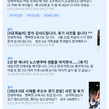
안녕하세요?저는 트와슨에 사는 조수현(G7),조준현(G1) 엄마입니
등을 떠미셨습니다. 경제적인 여건이 딱히 좋은 것도 아니었습니다.
다.저와 제 아이들이 캐나다에 온 지 벌 써 4년이 다 되어 가네요.이
유학비용도 평소 한국에서 들어가던 교육비에 생활비가 조금 더 들어
8,652,894 회 조회 | 2016-04-27 작성
렇게 오래 있게 된 이유는 단 하나 너무 좋아서 입니다.철새도래지 바
가는 수준으로 잡았습니다. 자린고비 정신으로 단단히 무장을 했지
다도 가까이 있고 조용하고 제 아이들이 다니는 학교도 너무 좋습니
요. 어찌보면 단순무식하게 "영어도 배우고 아이들이 살아…
#지역선정
#학교선정
#Delta SHS
다.백인 비율도 높고요.ㅎㅎ제가 가장 만족도가 높았던 높게 생각 하
는 것은아이들이 다니는 학교입니다.Sacread heart school 입니
다.카톨릭 사립이구요.선생님들이 정말 좋습니다.교내 클럽 활동도
공지
정말 대단합니다.발론티어로 돌아가는 것도 대단하고요. 큰아이가
[IGE휘슬러] 참석 감사드립니다. 후기 사진들 입니다 ^^
처음 왔을 떼 G4 영어도 잘 못하고 힘들어 할 때 워낙 엉뚱한 놈이라
안녕하세요 행복한교육 IGE 입니다. 2월 22일 휘슬러 스키 캠프
엉뚱한 짓을 할 때도 선생님께서 괜찮다고남자아이들은 그렇게 크는
참여 감사드립니다. 많은 IGE 가족분들 학생들이 참여해주시고,
거라고 말씀해주시고아이의 작은 장단점도 다 알고 계시고 장점도
3,023,925 회 조회 | 2014-02-25 작성
빛내주셔서 감사드립니다. 안타깝게도 화창한 날씨여야하는데,
크게 칭찬해주시고학년 마지막 주에는 저를 앉혀놓고 방학 캠프 리
눈보라치는 휘슬러 였으며, 아무도 다치지않고 무사히 행사를 마추
스트 업도 &…
어서 다행입니다. 행사때마다 도와주시는 조이모터스 권도영 차
장님, 웨스트캐나다 보험 김정중부장님, 하나투어 지용구님, IGE S
공지
1년 반 캐나다 노스밴쿠버 생활을 마치면서.....(후기)
CHOOL 부서에 김미정선생님, 박숙희 선생님 그리고 코퀴틀람 사
무실에 김의정팀장님, 김예경님 진심을 감사드립니다. 마지막으
내일이면 인테넷을 해지합니다.그리고 한국가면 IGE 홈피하고는 멀
로 요번 행사를 진행해주신 전준성 본부장님께 감사드리며, 이벤트
어질 듯 합니다.아마 이게 IGE에 남기는 마지막 글이 될 것 같습니다
3,149,939 회 조회 | 2010-12-22 작성
까지 준비해주신 본부장님 수고많으셨습니다. " 스키 이벤트" 꼭
1년 반동안의 시간...저희 아이들에게 너무 소중한 시간이였습니다.
참여부탁리며, 휘슬러에서 찍은 사진들 올려드리오니, 필요하신 분
처음 유학을 결정하고 가장 고민되었던 것이 지역 및 학교와 유학원
들은 댓글로 남겨주시면, 카톡 혹은 메일로 보내드리겠습니다. 감
선택이였는데......추천 받은 세 군 데 중에서 선택한 IGE.....서비스
사합니다.…
마인드가 확실하고 고객을 끝까지 책임질 줄 아는 회사였습니다.한
공지
[2010 IGE 시애틀 추신수 경기 관람] 사진 및 후기
국 학생이 적은 웨스트 벤쿠버. 그리고 정 사장님이 추천해주신 caulf
eild.....최고의 선택이였습니다. 아이들은 지난 주 부터 계속 farew
안녕하세요 행복한 교육 IGE 죠셉 입니다. 오떠하셨는지
ell party입니다.지난 주에 큰애는 6학년 남자 애들 모두 모여서 이번
요?? 힘드셨지만, 재미는 있으셨어요?? 모두 206명의 IGE
2,971,629 회 조회 | 2010-10-20 작성
에 떠나는 한국 아이 2명을 위한 피자파티에 참석하였고 이번 주는 6
가족분들이 참석하셨으며, 무사히 이벤트 마무리되었습니
학년 아이들끼리 노벤에 있는 레이저텍에서 번개 모임을 하고 놀다가
다. 아버님/어머님들의 한마음으로 잘~알 마무리 할수있었