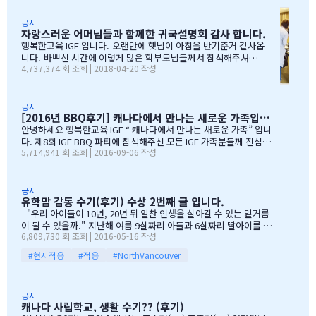
며, 이른 새벽부터 일어나, 일기예보를 보며, 비가 않온다고 하여, 너
무 감사하엿지요. (아마 작년에 참석하셧던 학부모님들은 아주 아주
공지
자랑스러운 어머님들과 함께한 귀국설명회 감사 합니다.
잘 아셧을것입니다 ^^). 매년 여름의 BBQ 파티는 WELCOME TO C
ANADA & WELCOME TO IGE 의미를 두고 있습니다. Q & A 에서 I
행복한교육 IGE 입니다. 오랜만에 햇님이 아침을 반겨준거 같사옵
GE 의 Motto 에 대해서, 언급드린봐와 같이, 행사 준비에 음식준비
니다. 바쁘신 시간에 이렇게 많은 학부모님들께서 참석해주셔서
4,737,374 회 조회 | 2018-04-20 작성
그리고 상품 물건을 구입하면서, 필요하신 생필품(?)이 무엇인지? 고
자리를 빛내주셔서 진심으로 감사 또 감사드립니다. 멀리서 남아
민 또 고민하고 쇼핑을 하였습니다. 또한, 음식은 염치스럽게 매년 어
서 오신 학부모님도 계시고, 요번 여름에 한국으로 돌아가시지않
머님께서…
지만, 미리 귀국에 대해서 대비하시는 학부모님들 계셔서 역시 Ko
rean 어머님들은 준비성은 최고 인걸 다시 느끼게된 하루엿습니
공지
[2016년 BBQ후기] 캐나다에서 만나는 새로운 가족입니다
다. 유학맘이야기에 댓글이 27 이였지만, 참석해주시는 학부모
님들은 50분이 넘으셔서, 처음 오픈닝때 당황스러웠지만요~~ 바
안녕하세요 행복한교육 IGE “ 캐나다에서 만나는 새로운 가족” 입니
쁘신 와중에 참석해주신 [TD은행,오경호부동산,웨스트캐나다종
다. 제8회 IGE BBQ 파티에 참석해주신 모든 IGE 가족분들께 진심으
5,714,941 회 조회 | 2016-09-06 작성
합보험,캐나다쉬핑(코쉽해운),한인모터스]VERY 감사드리며, 언제
로 감사드립니다. 오전에 비가 와서 걱정 또 걱정을 하였지만, 어느
나 다과를 책임져주시는 오경호 팀장님 사모님께 진심으로 감사드
어머님께서는 오시는 중이시라고 전화 한통에 이런 생각을 하엿지요
리옵니다. 6월말이면 학기가 마무리되고, 한국으로 귀국하시는
~~ 한분이 오시던 두분이 오시던 감사히 생각하는 마음으로 이른 오
데 불편한거 없이 꼼꼼히 준비하시기 바라며, 내일이면 아마도 무
전부터 차근 차근 준비하엿습니다. 많은 IGE 가족분들께서 참석해주
공지
유학맘 감동 수기(후기) 수상 2번째 글 입니다.
한의 카톡 및 연락이 오지않을까 생각이 …
셧으며,(총114가족) 노스밴쿠버,랭리교육청 교육감님들께서도 참석
해주셧습니다. 11시30분부터 오픈닝을 시작하엿고, 12시부터 BBQ
"우리 아이들이 10년, 20년 뒤 알찬 인생을 살아갈 수 있는 밑거름
파티 시작으로 START 하엿지요. 그 다음 자녀학생들을 위하여 보물
이 될 수 있을까." 지난해 여름 9살짜리 아들과 6살짜리 딸아이를 데
6,809,730 회 조회 | 2016-05-16 작성
찻기 그리고 Q & A 를 시작으로 학부모님들께 답을 마추신 분들께 선
리고 캐나다 밴쿠버로 조기유학을 떠날 결심을 했을 때, 매일밤 떠오
물을 증정하는 즐거운 시간을 가져습니다. 매년 여름마다 BBQ 파티
르는 고민이었습니다. 지난 10여년동안 부모님과 함께 삼대가 살아
#현지적응
#적응
#NorthVancouver
를 진행하면서 시간이 정말 빨리 가는구나 생각이 듭니다. 맨처음…
왔기에 고민은 더욱 컸습니다. 가족이 떨어져 지내는 시간을 나이 드
신 부모님들이 견디실 수 있을까 하는 점도 마음을 무겁게 했습니다.
하지만 부모님께서는 "아이들의 장래를 위해 맹모삼천지교(孟母三
공지
遷之敎, 맹자의 어머니가 자식을 위해 세 번 이사했다는 뜻)는 못할
캐나다 사립학교, 생활 수기?? (후기)
망정, 조금이라도 기회가 있을 때 망설이지 말라"는 말로 오히려 제