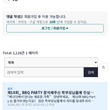
댓글 작성
은 회원가입 후 이용 가능합니다.
네이버 · 카카오 · 구글 계정으로
10초
만에 가입할 수 있어요.
로그인 / 회원가입
Total 2,128건
1 페이지
검색
공지
제10회_ BBQ PARTY 참석해주신 학부모님들께 진심으로 감사드립니다
“캐나다에서 만나는 새로운 가족” 안녕하세요, 제10회 BBQ Part
y 는 즐거우셧는지요? 많은 학부모님들께서 자리를 빛내주셔서 너
4,096,901 회 조회 | 2018-09-12 작성
무 감사합니다. 오전에 비가 와서 많이 걱정을 하엿지만, 다행이도
비가 않오지 않아서, 무사히 행사를 진행할수 잇었습니다. 잠을 설치