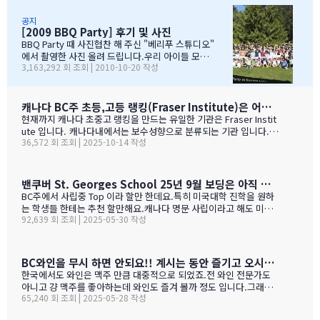
왔습니다.둘째는 친했던 친구들 집에 초대를 받아서 4명의 친구와 돌
습니다. 감사합니다...꾸벅!!! 이른 아침부터 준비하시고,
아가면서 sleep over하느라 집에 들어오질 않습니…
국경에서 장작 3시간동안 시간이 걸리셨고....오마이갓~!!!
공지
[2009 BBQ Party] 후기 및 사진
그래두 미국땅은 밟아보았죠~~추신수도 보고~~야구경기도
보고~~~따뜻한 햇빛아래에서 시원한 맥주도....ㅋㅋㅋ ^^
BBQ Party 때 사진협찬 해 주신 "베리푸 스튜디오"
아버님/어머님들의 여유스러운 모습에 저 또한 신나드라고
에서 촬영한 사진 올려 드립니다.우리 아이들 모
3,163,292 회 조회 | 2010-10-20 작성
요~~~응원도 힘차게 하며...단지 추신수 선수가 뒷 돌아보지
습 잘 찾아 보세요..혹시나 빠진 가족이 있더라도 용
않아서 아쉬웠지만...........( 쫌~~ 뒤를 돌아보고 손 한번 흔
서 해 주셔요..^_____________^
들어주면 안디나??? ^^ 다음에는 박찬호선수 ?) 역시 집
&…
떠나면 고생이죠??? ㅋㅋㅋㅋㅋㅋ …
캐나다 BC주 초등,고등 랭킹(Fraser Institute)은 어떻게 만들어 지나 ?
현재까지 캐나다 초중고 랭킹을 만드는 유일한 기관은 Fraser Instit
ute 입니다. 캐나다내에서는 보수성향으로 분류되는 기관 입니다.
36,572 회 조회 | 2025-10-14 작성
하여간일반적으로 학교 랭킹 하면 학교의 성적 그러니까 표준 시험결
과가 주가 될것으로 예상 하지만 ....주마다 차이는 있지만 20%-45%
가 학업 관련 비중이고 다른 여타 지수가 나머지를 차지 합니다. BC
고등학교의 경우 (9개 지표):평균 시험 점수 (Average exam mark)
밴쿠버 St. Georges School 25년 9월 보딩은 아직 자리가 있다고 하네요.
졸업률 (Diploma completion rate)학생당 이수 과목 수 (Courses
BC주에서 사립중 Top 이라 할만 한데요.특히 미국대학 진학을 원하
taken per student)진급 지연율 (Delayed advancement rate)
는 학생들 한테는 추천 할만해요.캐나다 명문 사립이라고 해도 미국
시험 낙제율 (Percentage of exams failed)학교 vs 시험 점수 차
92,639 회 조회 | 2025-05-30 작성
대학 진학은 그저그런 학교도 많거던요.이학교가 하여간 학비+보딩
이 (School vs. exam mark difference) 7-9. 성별 격차 지표 3개
이 젤 비싸기는 하죠.아래는 입학 절차 입니다. SSAT가 아직 준비 안
(Gender gap indicators)BC주의 경우 초등학교는 FSA(Foun…
된 학생들도 가능 하니 관심 있으시면 문의 주세요. Boarding Stud
ent TuitionCanadian Students$73,500American / Mexican / or
BC와인을 무시 하면 안되요!! 계시는 동안 즐기고 오시기를 바랍니다. (밴쿠버에서 소주는 얼마?)
Non-Resident Canadian Students$84,000International Stude
한국에서도 와인은 맥주 만큼 대중적으로 되었죠.전 와인 전문가도
nts$99,500
아니고 걍 맥주를 좋아하는데 와인도 즐겨 볼까 정도 입니다.그래도
65,240 회 조회 | 2025-05-28 작성
와인을 이것 저것 10년넘게 먹다 보니 캐나다, 미국 와인이 유럽산 대
리보 가격부터 해서 난 좋더라 하는 것이 굳어 지기는 했어요.(일단