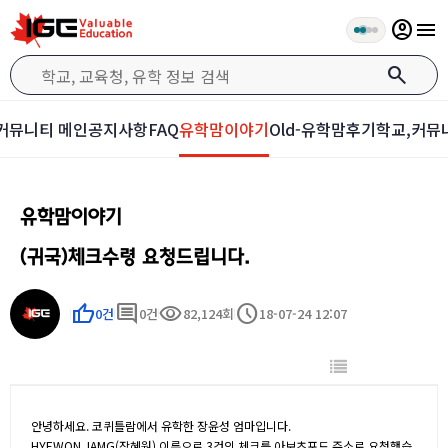
account_circle
menu
search
커뮤니티 메인
공지사항
FAQ
유학맘이야기
Old-유학맘후기
학교,커뮤
유학맘이야기
(귀국)체크수령 요청드립니다.
thumb_up
comment
visibility
schedule
0건
0건
82,124회
18-07-24 12:07
안녕하세요. 코퀴틀람에서 유학한 장윤성 엄마입니다.
HYEWON JAMG(장혜원) 이름으로 3건의 체크를 아보츠포드 주소로 요청했습