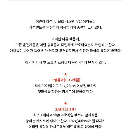
어린이 좌석 및 보호 시스템
많은 아이들은
좌석벨트를 안전하게 착용하기에 충분히 크지 않다.
이러한 이유 때문에,
모든 운전자들은 어린 승객들이 적절하게 보호되었는지 확인해야 한다.
아이들이 나이가 들어 키가 커지고 무거워지면서 안전한 좌석의 유형은 바뀐다.
어린이 좌석 및 보호 시스템은 다음의 4가지 단계가 있다
.
★
1.
영유아
(
0
-
12
개월
)
최소
12개월이고 9kg(20lbs)
이상일 때까지
뒷좌석을 향하는 카시트에 앉아야 한다
.
★
2.
유아
(
1
-
3
세
)
최소
1세이고 9kg(20lbs)
일 때까지 앞좌석을
향하는 카시트에 앉아야 한다
. 18kg(40lbs)
가 될 때까지
이러한 유형의 카시트에서 벨트를 메고 있어야 한다
.