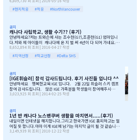
6,809,730 회 조회 | 2016-05-16 작성
찻기 그리고 Q & A 를 시작으로 학부모님들께 답을 마추신 분들께 선
리고 캐나다 밴쿠버로 조기유학을 떠날 결심을 했을 때, 매일밤 떠오
물을 증정하는 즐거운 시간을 가져습니다. 매년 여름마다 BBQ 파티
르는 고민이었습니다. 지난 10여년동안 부모님과 함께 삼대가 살아
#현지적응
#적응
#NorthVancouver
를 진행하면서 시간이 정말 빨리 가는구나 생각이 듭니다. 맨처음…
왔기에 고민은 더욱 컸습니다. 가족이 떨어져 지내는 시간을 나이 드
신 부모님들이 견디실 수 있을까 하는 점도 마음을 무겁게 했습니다.
하지만 부모님께서는 "아이들의 장래를 위해 맹모삼천지교(孟母三
공지
遷之敎, 맹자의 어머니가 자식을 위해 세 번 이사했다는 뜻)는 못할
캐나다 사립학교, 생활 수기?? (후기)
망정, 조금이라도 기회가 있을 때 망설이지 말라"는 말로 오히려 제
안녕하세요?저는 트와슨에 사는 조수현(G7),조준현(G1) 엄마입니
등을 떠미셨습니다. 경제적인 여건이 딱히 좋은 것도 아니었습니다.
다.저와 제 아이들이 캐나다에 온 지 벌 써 4년이 다 되어 가네요.이
유학비용도 평소 한국에서 들어가던 교육비에 생활비가 조금 더 들어
8,652,894 회 조회 | 2016-04-27 작성
렇게 오래 있게 된 이유는 단 하나 너무 좋아서 입니다.철새도래지 바
가는 수준으로 잡았습니다. 자린고비 정신으로 단단히 무장을 했지
다도 가까이 있고 조용하고 제 아이들이 다니는 학교도 너무 좋습니
요. 어찌보면 단순무식하게 "영어도 배우고 아이들이 살아…
#지역선정
#학교선정
#Delta SHS
다.백인 비율도 높고요.ㅎㅎ제가 가장 만족도가 높았던 높게 생각 하
는 것은아이들이 다니는 학교입니다.Sacread heart school 입니
다.카톨릭 사립이구요.선생님들이 정말 좋습니다.교내 클럽 활동도
공지
정말 대단합니다.발론티어로 돌아가는 것도 대단하고요. 큰아이가
[IGE휘슬러] 참석 감사드립니다. 후기 사진들 입니다 ^^
처음 왔을 떼 G4 영어도 잘 못하고 힘들어 할 때 워낙 엉뚱한 놈이라
안녕하세요 행복한교육 IGE 입니다. 2월 22일 휘슬러 스키 캠프
엉뚱한 짓을 할 때도 선생님께서 괜찮다고남자아이들은 그렇게 크는
참여 감사드립니다. 많은 IGE 가족분들 학생들이 참여해주시고,
거라고 말씀해주시고아이의 작은 장단점도 다 알고 계시고 장점도
3,023,925 회 조회 | 2014-02-25 작성
빛내주셔서 감사드립니다. 안타깝게도 화창한 날씨여야하는데,
크게 칭찬해주시고학년 마지막 주에는 저를 앉혀놓고 방학 캠프 리
눈보라치는 휘슬러 였으며, 아무도 다치지않고 무사히 행사를 마추
스트 업도 &…
어서 다행입니다. 행사때마다 도와주시는 조이모터스 권도영 차
장님, 웨스트캐나다 보험 김정중부장님, 하나투어 지용구님, IGE S
공지
1년 반 캐나다 노스밴쿠버 생활을 마치면서.....(후기)
CHOOL 부서에 김미정선생님, 박숙희 선생님 그리고 코퀴틀람 사
무실에 김의정팀장님, 김예경님 진심을 감사드립니다. 마지막으
내일이면 인테넷을 해지합니다.그리고 한국가면 IGE 홈피하고는 멀
로 요번 행사를 진행해주신 전준성 본부장님께 감사드리며, 이벤트
어질 듯 합니다.아마 이게 IGE에 남기는 마지막 글이 될 것 같습니다
3,149,939 회 조회 | 2010-12-22 작성
까지 준비해주신 본부장님 수고많으셨습니다. " 스키 이벤트" 꼭
1년 반동안의 시간...저희 아이들에게 너무 소중한 시간이였습니다.
참여부탁리며, 휘슬러에서 찍은 사진들 올려드리오니, 필요하신 분
처음 유학을 결정하고 가장 고민되었던 것이 지역 및 학교와 유학원