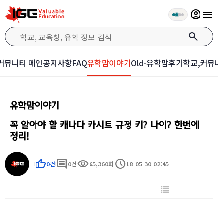
account_circle
menu
search
커뮤니티 메인
공지사항
FAQ
유학맘이야기
Old-유학맘후기
학교,커뮤
유학맘이야기
꼭 알아야 할 캐나다 카시트 규정 키? 나이? 한번에
정리!
thumb_up
comment
visibility
schedule
0건
0건
65,360회
18-05-30 02:45