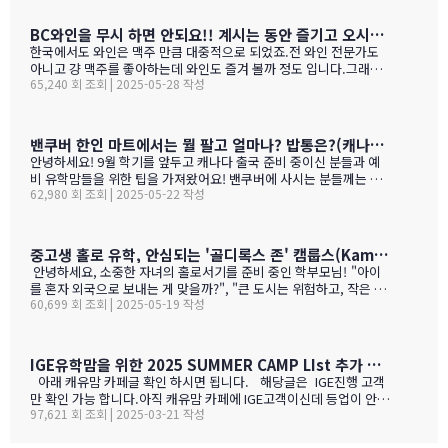
(Gender gap indicators)BC주의 경우 초등학교는 FSA(Foun…
된 학생들도 가능 하니 관심 있으시면 문의 주세요. Boarding Stud
ent TuitionCanadian Students$73,500American / Mexican / or
BC와인을 무시 하면 안되요!! 계시는 동안 즐기고 오시기를 바랍니다. (밴쿠버에서 소주는 얼마?)
Non-Resident Canadian Students$84,000International Stude
한국에서도 와인은 맥주 만큼 대중적으로 되었죠.전 와인 전문가도
nts$99,500
아니고 걍 맥주를 좋아하는데 와인도 즐겨 볼까 정도 입니다.그래도
65,240 회 조회 | 2025-05-28 작성
와인을 이것 저것 10년넘게 먹다 보니 캐나다, 미국 와인이 유럽산 대
리보 가격부터 해서 난 좋더라 하는 것이 굳어 지기는 했어요.(일단
다음날 숙취감이 없어서. ㅎ)캐나다 첨 가시는분들이 놀라는 점중 하
나가 술을 마트,편의점에서 팔지 않고 따로 리쿼스토어나 와인 N 비
밴쿠버 한인 마트에서는 뭘 팔고 얼마나? 밥통은?(캐나다 출국 준비 중이신 분들과 예비 유학맘들을 위한)
어 스토어만 가야 살수 있다는 것이죠.하여간 이번에는 BC와인 장점
안녕하세요! 9월 학기를 앞두고 캐나다 출국 준비 중이신 분들과 예
을 한번 알아볼게요. GPT가 정리 해본 글이에요. 한번 보세요.그리고
비 유학맘들을 위한 팁을 가져왔어요! 밴쿠버에 사시는 분들께는 이
어떤 와인이 있나? 아래 사진으로 함 보세요.ㅎㅎ 그리고 밴쿠버에서
62,980 회 조회 | 2025-05-22 작성
미 익숙한 정보일 수도 있지만, 처음 가시는 분들께는 정말 유용할 거
파는 한국 소주 종류와 가격도 함 보세요. 당연 한국보다 비싸죠!!!1.
예요. 특히 먹고 사는 문제는 정말 중요하잖아요! 오늘은 코퀴틀람에
BC 와인이 유럽 와인보다 돋보이는 점구분BC 주 (오카나건 중심)유
있는 한남마트를 소개해드릴게요! 북미에서는 H-mart가 워낙 유명
럽 전통 산지기후·테루아한여름 일조량이 부르고뉴·토스카나보다 1
하지만, 밴쿠버 지역에서는 한남마트도 있죠. (홍보글 절대 아님 ㅋ
중고생 홀로 유학, 안심되는 '골디록스 존' 캠룹스(Kamloops)가 정답입니다
0-15 % 길고, 일교차가 커 산도가 살아 있음. 서늘한 밤 덕분에 과일
ㅋ)사진들을 보시면서 가격대와 어떤 물건들이 있는지 미리 체크해
안녕하세요, 소중한 자녀의 홀로서기를 준비 중인 학부모님! "아이
향이 …
보세요!특히 주목할 점은 전기밥솥인데요, 한국에서 가져간 제품은
를 혼자 외국으로 보내는 게 맞을까?", "큰 도시는 위험하고, 작은 도
전압이 달라서 사용할 수 없어서 어쩔 수 없이 현지에서 새로 구입해
60,699 회 조회 | 2025-05-19 작성
시는 교육환경이 부족할까?" 이런 고민으로 밤잠 설치시죠? 오늘은
야 하는 것중 하나 일수 있죠? 하기는 요새는 워낙 밥들을 먹지 않다
중고생 홀로 유학 가기에 가장 이상적인 캐나다 '캠룹스'를 소개해 드
보니 IGE에서 막판에 캐나다행을 결정 하신분들을 위해서 5월 31일
릴게요. 우리 아이 혼자 보내도 안심되는 '골디록스 존' 캠룹스 골디
추가로 zoom 으로 정착설명회를 하게 되었습니다.
록스 존이란 '너무 크지도 작지도 않은, 딱 적당한 환경'을 말해요. 아
IGE유학맘을 위한 2025 SUMMER CAMP LIst 추가 되었습니다.
이 혼자 유학가기에 캠룹스가 딱 맞는 이유, 함께 알아볼까요? ?️ 아
아래 캐유맘 카페글 확인 하시면 됩니다. 해당글은 IGE진행 고객
이 혼자서도 쉽게 적응할 수 있는 도시 규모 인구 약 1…
만 확인 가능 합니다.아직 캐유맘 카페에 IGE고객이신데 등업이 안된
97,621 회 조회 | 2025-03-21 작성
분들은 등업 신청 해주시기 바랍니다. 해당글 바로 가기 --> http
s://cafe.naver.com/canadauhakmoms/2775 https://ca