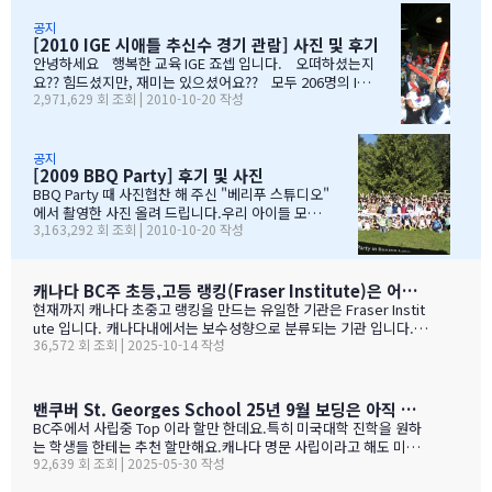
들은 댓글로 남겨주시면, 카톡 혹은 메일로 보내드리겠습니다. 감
선택이였는데......추천 받은 세 군 데 중에서 선택한 IGE.....서비스
사합니다.…
마인드가 확실하고 고객을 끝까지 책임질 줄 아는 회사였습니다.한
공지
[2010 IGE 시애틀 추신수 경기 관람] 사진 및 후기
국 학생이 적은 웨스트 벤쿠버. 그리고 정 사장님이 추천해주신 caulf
eild.....최고의 선택이였습니다. 아이들은 지난 주 부터 계속 farew
안녕하세요 행복한 교육 IGE 죠셉 입니다. 오떠하셨는지
ell party입니다.지난 주에 큰애는 6학년 남자 애들 모두 모여서 이번
요?? 힘드셨지만, 재미는 있으셨어요?? 모두 206명의 IGE
2,971,629 회 조회 | 2010-10-20 작성
에 떠나는 한국 아이 2명을 위한 피자파티에 참석하였고 이번 주는 6
가족분들이 참석하셨으며, 무사히 이벤트 마무리되었습니
학년 아이들끼리 노벤에 있는 레이저텍에서 번개 모임을 하고 놀다가
다. 아버님/어머님들의 한마음으로 잘~알 마무리 할수있었
왔습니다.둘째는 친했던 친구들 집에 초대를 받아서 4명의 친구와 돌
습니다. 감사합니다...꾸벅!!! 이른 아침부터 준비하시고,
아가면서 sleep over하느라 집에 들어오질 않습니…
국경에서 장작 3시간동안 시간이 걸리셨고....오마이갓~!!!
공지
[2009 BBQ Party] 후기 및 사진
그래두 미국땅은 밟아보았죠~~추신수도 보고~~야구경기도
보고~~~따뜻한 햇빛아래에서 시원한 맥주도....ㅋㅋㅋ ^^
BBQ Party 때 사진협찬 해 주신 "베리푸 스튜디오"
아버님/어머님들의 여유스러운 모습에 저 또한 신나드라고
에서 촬영한 사진 올려 드립니다.우리 아이들 모
3,163,292 회 조회 | 2010-10-20 작성
요~~~응원도 힘차게 하며...단지 추신수 선수가 뒷 돌아보지
습 잘 찾아 보세요..혹시나 빠진 가족이 있더라도 용
않아서 아쉬웠지만...........( 쫌~~ 뒤를 돌아보고 손 한번 흔
서 해 주셔요..^_____________^
들어주면 안디나??? ^^ 다음에는 박찬호선수 ?) 역시 집
&…
떠나면 고생이죠??? ㅋㅋㅋㅋㅋㅋ …
캐나다 BC주 초등,고등 랭킹(Fraser Institute)은 어떻게 만들어 지나 ?
현재까지 캐나다 초중고 랭킹을 만드는 유일한 기관은 Fraser Instit
ute 입니다. 캐나다내에서는 보수성향으로 분류되는 기관 입니다.
36,572 회 조회 | 2025-10-14 작성
하여간일반적으로 학교 랭킹 하면 학교의 성적 그러니까 표준 시험결
과가 주가 될것으로 예상 하지만 ....주마다 차이는 있지만 20%-45%
가 학업 관련 비중이고 다른 여타 지수가 나머지를 차지 합니다. BC
고등학교의 경우 (9개 지표):평균 시험 점수 (Average exam mark)
밴쿠버 St. Georges School 25년 9월 보딩은 아직 자리가 있다고 하네요.
졸업률 (Diploma completion rate)학생당 이수 과목 수 (Courses
BC주에서 사립중 Top 이라 할만 한데요.특히 미국대학 진학을 원하
taken per student)진급 지연율 (Delayed advancement rate)
는 학생들 한테는 추천 할만해요.캐나다 명문 사립이라고 해도 미국
시험 낙제율 (Percentage of exams failed)학교 vs 시험 점수 차
92,639 회 조회 | 2025-05-30 작성
대학 진학은 그저그런 학교도 많거던요.이학교가 하여간 학비+보딩
이 (School vs. exam mark difference) 7-9. 성별 격차 지표 3개
이 젤 비싸기는 하죠.아래는 입학 절차 입니다. SSAT가 아직 준비 안