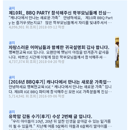
공지
제10회_ BBQ PARTY 참석해주신 학부모님들께 진심으로 감사드립니다
“캐나다에서 만나는 새로운 가족” 안녕하세요, 제10회 BBQ Part
y 는 즐거우셧는지요? 많은 학부모님들께서 자리를 빛내주셔서 너
4,096,901 회 조회 | 2018-09-12 작성
무 감사합니다. 오전에 비가 와서 많이 걱정을 하엿지만, 다행이도
비가 않오지 않아서, 무사히 행사를 진행할수 잇었습니다. 잠을 설치
며, 이른 새벽부터 일어나, 일기예보를 보며, 비가 않온다고 하여, 너
무 감사하엿지요. (아마 작년에 참석하셧던 학부모님들은 아주 아주
공지
자랑스러운 어머님들과 함께한 귀국설명회 감사 합니다.
잘 아셧을것입니다 ^^). 매년 여름의 BBQ 파티는 WELCOME TO C
ANADA & WELCOME TO IGE 의미를 두고 있습니다. Q & A 에서 I
행복한교육 IGE 입니다. 오랜만에 햇님이 아침을 반겨준거 같사옵
GE 의 Motto 에 대해서, 언급드린봐와 같이, 행사 준비에 음식준비
니다. 바쁘신 시간에 이렇게 많은 학부모님들께서 참석해주셔서
4,737,374 회 조회 | 2018-04-20 작성
그리고 상품 물건을 구입하면서, 필요하신 생필품(?)이 무엇인지? 고
자리를 빛내주셔서 진심으로 감사 또 감사드립니다. 멀리서 남아
민 또 고민하고 쇼핑을 하였습니다. 또한, 음식은 염치스럽게 매년 어
서 오신 학부모님도 계시고, 요번 여름에 한국으로 돌아가시지않
머님께서…
지만, 미리 귀국에 대해서 대비하시는 학부모님들 계셔서 역시 Ko
rean 어머님들은 준비성은 최고 인걸 다시 느끼게된 하루엿습니
공지
[2016년 BBQ후기] 캐나다에서 만나는 새로운 가족입니다
다. 유학맘이야기에 댓글이 27 이였지만, 참석해주시는 학부모
님들은 50분이 넘으셔서, 처음 오픈닝때 당황스러웠지만요~~ 바
안녕하세요 행복한교육 IGE “ 캐나다에서 만나는 새로운 가족” 입니
쁘신 와중에 참석해주신 [TD은행,오경호부동산,웨스트캐나다종
다. 제8회 IGE BBQ 파티에 참석해주신 모든 IGE 가족분들께 진심으
5,714,941 회 조회 | 2016-09-06 작성
합보험,캐나다쉬핑(코쉽해운),한인모터스]VERY 감사드리며, 언제
로 감사드립니다. 오전에 비가 와서 걱정 또 걱정을 하였지만, 어느
나 다과를 책임져주시는 오경호 팀장님 사모님께 진심으로 감사드
어머님께서는 오시는 중이시라고 전화 한통에 이런 생각을 하엿지요
리옵니다. 6월말이면 학기가 마무리되고, 한국으로 귀국하시는
~~ 한분이 오시던 두분이 오시던 감사히 생각하는 마음으로 이른 오
데 불편한거 없이 꼼꼼히 준비하시기 바라며, 내일이면 아마도 무
전부터 차근 차근 준비하엿습니다. 많은 IGE 가족분들께서 참석해주
공지
유학맘 감동 수기(후기) 수상 2번째 글 입니다.
한의 카톡 및 연락이 오지않을까 생각이 …
셧으며,(총114가족) 노스밴쿠버,랭리교육청 교육감님들께서도 참석
해주셧습니다. 11시30분부터 오픈닝을 시작하엿고, 12시부터 BBQ
"우리 아이들이 10년, 20년 뒤 알찬 인생을 살아갈 수 있는 밑거름
파티 시작으로 START 하엿지요. 그 다음 자녀학생들을 위하여 보물
이 될 수 있을까." 지난해 여름 9살짜리 아들과 6살짜리 딸아이를 데