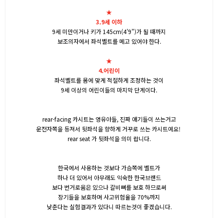
★
3.9
세 이하
9
세 미만이거나 키가 145cm(4’9”)
가 될 때까지
보조의자에서 좌석벨트를 메고 있어야 한다
.
★
4.
어린이
좌석벨트를 몸에 맞게 적절하게 조정하는 것이
9세 이상의 어린이들의 마지막 단계이다
.
rear-facing 카시트는 영유아들, 진짜 애기들이 쓰는거고
운전자쪽을 등져서 뒷좌석을 향하게 거꾸로 쓰는 카시트예요!
rear seat 가 뒷좌석을 의미 랍니다.
한국에서 사용하는 것보다 가슴쪽에 벨트가
하나 더 있어서 아무래도 익숙한 한국브랜드
보다 번거로움은 있으나 갈비뼈를 보호 하므로써
장기들을 보호하며 사고위험율을 70%까지
낮춘다는 실험결과가 있다니 따르는것이 좋겠습니다.