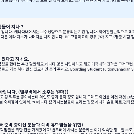
 올려 드립니다.우리 아이들 모습 잘 찾아 보세요..혹시나 빠진 가족이 있더라도 용서 해 주
 만들어 지나 ?
분류되는 기관 입니다. 하여간일반적으로 학교 랭킹 하면 학교의 성적 그러니까 표준 시험결과가 주가 될것으로
 advancement rate)시험 낙제율 (Percentage of exams failed)학교 vs 시험 점수 
…
리가 있다고 하네요.
는 학생들 한테는 추천 할만해요.캐나다 명문 사립이라고 해도 미국대학 진학은 그저그
니 관심 있으시면 문의 주세요. Boarding Student TuitionCanadian Student
s$99,500
바랍니다. (밴쿠버에서 소주는 얼마?)
 걍 맥주를 좋아하는데 와인도 즐겨 볼까 정도 입니다.그래도 와인을 이것 저것 10년
음날 숙취감이 없어서. ㅎ)캐나다 첨 가시는분들이 놀라는 점중 하나가 술을 마트,편의점
게요. GPT가 정리 해본 글이에요. 한번 보세요.그리고 어떤 와인이 있나? 아래 사진으로 함
 BC 와인이 유럽 와인보다 돋보이는 점구분BC 주 (오카나건 중심)유럽 전통 산지기후
이 …
국 준비 중이신 분들과 예비 유학맘들을 위한)
유학맘들을 위한 팁을 가져왔어요! 밴쿠버에 사시는 분들께는 이미 익숙한 정보일 수도 