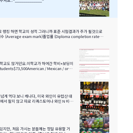
셔요..^_____________^
차이 (School vs. exam mark difference) 7-9. 성별 격차 지
런 학교도 많거던요.이학교가 하여간 학비+보딩이
s$73,500American / Mexican / orN
넘게 먹다 보니 캐나다, 미국 와인이 유럽산 대
에서 팔지 않고 따로 리쿼스토어나 와인 N 비어
 보세요.ㅎㅎ 그리고 밴쿠버에서
·테루아한여름 일조량이 부르고뉴·토스카나보다 1
있지만, 처음 가시는 분들께는 정말 유용할 거