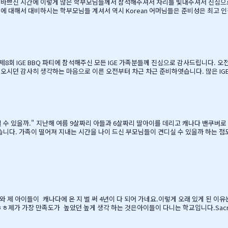
. 바쁘신 시간에 이렇게 많은 학부모님들께서 참석해주셔서 자리를 빛내주셔서 진심으
에 대해서 대비하시는 학부모님들 계셔서 역시 Korean 어머님들은 준비성은 최고
셔서, 처음 오픈닝때 당황스러웠지만요~~ 바쁘신 와중에 참석해주신 [TD은행,오경
경호 팀장님 사모님께 진심으로 감사드리옵니다. 6월말이면 학기가 마무리되고, 한국으
…
른 오전부터 차근 차근 준비하엿습니다. 많은 IGE 가족분들께서 참석해주셧으며,(총114가족) 노스밴쿠버,랭리교육
, 12시부터 BBQ 파티 시작으로 START 하엿지요. 그 다음 자녀학생들을 위하여 
간을 가져습니다. 매년 여름마다 BBQ 파티를 진행하면서 시간이 정말 빨리 가는구나 생각이 듭니다. 맨처음…
을 때, 매일밤 떠오르는 고민이었습니
 못할망정, 조금이라도 기회가 있을 때 망설이지 말라"는 말로 오히려 제 등을 떠미셨습니다. 경제적인 
니다. 유학비용도 평소 한국에서 들어가던
와 제 아이들이 캐나다에 온 지 벌 써 4년이 다 되어 가네요.이렇게 오래 있게 된 이
제가 가장 만족도가 높았던 높게 생각 하는 것은아이들이 다니는 학교입니다.Sacread
대단하고요. 큰아이가 처음 왔을 떼 G4 영어도 잘 못하고 힘들어 할 때 워낙 엉뚱한
도 크게 칭찬해주시고학년 마지막 주에는 저를 앉혀놓고 방학 캠프 리스트 업도 &…