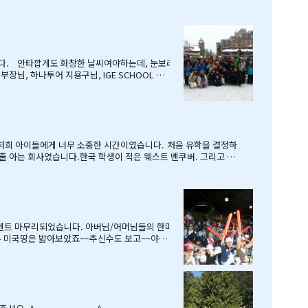
니다. 안타깝게도 화창한 날씨여야하는데, 눈보라
, 하나투어 지용구님, IGE SCHOOL 부
본부장님께 감사드리며, 이벤트까지 준비해주신
메일로 보내드리겠습니다. 감사합니다.…
..저희 아이들에게 너무 소중한 시간이였습니다. 처음 유학을 결정하
질 줄 아는 회사였습니다.한국 학생이 적은 웨스트 벤쿠버. 그리고 정
 모여서 이번에 떠나는 한국 아이 2명을 위한 피자파티에 참석하였고 이
leep over하느라 집에 들어오질 않습니…
이벤트 마무리되었습니다. 아버님/어머님들의 한마
래두 미국땅은 밟아보았죠~~추신수도 보고~~야구
단지 추신수 선수가 뒷 돌아보지 않아서 아쉬웠지