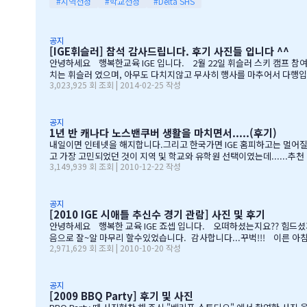
#지역선정
#학교선정
#Delta SHS
공지
[IGE휘슬러] 참석 감사드립니다. 후기 사진들 입니다 ^^
안녕하세요 행복한교육 IGE 입니다. 2월 22일 휘슬러 스키 캠프 
치는 휘슬러 였으며, 아무도 다치지않고 무사히 행사를 마추어서 다행입
3,023,925 회 조회 | 2014-02-25 작성
서에 김미정선생님, 박숙희 선생님 그리고 코퀴틀람 사무실에 김의정팀
본부장님 수고많으셨습니다. " 스키 이벤트" 꼭 참여부탁리며, 휘슬
공지
1년 반 캐나다 노스밴쿠버 생활을 마치면서.....(후기)
내일이면 인테넷을 해지합니다.그리고 한국가면 IGE 홈피하고는 멀어질 
고 가장 고민되었던 것이 지역 및 학교와 유학원 선택이였는데......추천
3,149,939 회 조회 | 2010-12-22 작성
사장님이 추천해주신 caulfeild.....최고의 선택이였습니다. 아이들은
번 주는 6학년 아이들끼리 노벤에 있는 레이저텍에서 번개 모임을 하고 
공지
[2010 IGE 시애틀 추신수 경기 관람] 사진 및 후기
안녕하세요 행복한 교육 IGE 죠셉 입니다. 오떠하셨는지요?? 힘드셨
음으로 잘~알 마무리 할수있었습니다. 감사합니다...꾸벅!!! 이른 아
2,971,629 회 조회 | 2010-10-20 작성
경기도 보고~~~따뜻한 햇빛아래에서 시원한 맥주도....ㅋㅋㅋ ^^ 아
만...........( 쫌~~ 뒤를 돌아보고 손 한번 흔들어주면 안디나??? 
공지
[2009 BBQ Party] 후기 및 사진