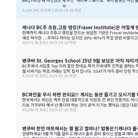
BBQ Party 때 사진협찬 해 주신 "베리푸 스튜디오" 에서 촬영한 사진
&…
3,163,292 회 조회 | 2010-10-20 작성
캐나다 BC주 초등,고등 랭킹(Fraser Institute)은 어떻게
현재까지 캐나다 초중고 랭킹을 만드는 유일한 기관은 Fraser Institute 입니다. 캐나다내에서는 보수성향으로 
예상 하지만 ....주마다 차이는 있지만 20%-45%가 학업 관련 비중이고 다른 여타 지수가 나머지를 차지 합니다. BC 고등학교의 경우 (9개 지표):평균 시험 점수 (Average exam mark)졸업률 (Diploma completion rate)학
36,572 회 조회 | 2025-10-14 작성
생당 이수 과목 수 (Courses taken per student)진급 지연율 (Delayed
표 3개 (Gender gap indicators)BC주의 경우 초등학교는 FSA(Foun
밴쿠버 St. Georges School 25년 9월 보딩은 아직 자
BC주에서 사립중 Top 이라 할만 한데요.특히 미국대학 진학을 원하
젤 비싸기는 하죠.아래는 입학 절차 입니다. SSAT가 아직 준비 안된 학생들도 가능 하
92,639 회 조회 | 2025-05-30 작성
on-Resident Canadian Students$84,000International Student
BC와인을 무시 하면 안되요!! 계시는 동안 즐기고 오시기를 
한국에서도 와인은 맥주 만큼 대중적으로 되었죠.전 와인 전문가도 아니고
리보 가격부터 해서 난 좋더라 하는 것이 굳어 지기는 했어요.(일단 다
65,240 회 조회 | 2025-05-28 작성
스토어만 가야 살수 있다는 것이죠.하여간 이번에는 BC와인 장점을 한번 알아볼
파는 한국 소주 종류와 가격도 함 보세요. 당연 한국보다 비싸죠!!!1.
0-15 % 길고, 일교차가 커 산도가 살아 있음. 서늘한 밤 덕분에 과일 향
밴쿠버 한인 마트에서는 뭘 팔고 얼마나? 밥통은?(캐나다 출
안녕하세요! 9월 학기를 앞두고 캐나다 출국 준비 중이신 분들과 예비 