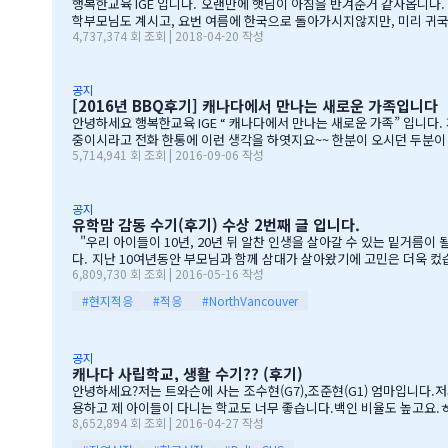
행복한교육 IGE 입니다. 오랜만에 햇님이 아침을 반겨준거 같사옵니다
학부모님도 계시고, 요번 여름에 한국으로 돌아가시지않지만, 미리 귀국
4,737,374 회 조회 | 2018-04-20 작성
기에 댓글이 27 이였지만, 참석해주시는 학부모님들은 50분이 넘으
운),한인모터스]VERY 감사드리며, 언제나 다과를 책임져주시는 오
기 바라며, 내일이면 아마도 무한의 카톡 및 연락이 오지않을까 생각이 
공지
[2016년 BBQ후기] 캐나다에서 만나는 새로운 가족입니다
안녕하세요 행복한교육 IGE “ 캐나다에서 만나는 새로운 가족” 입니다. 제8회 IGE BBQ 파티에 참석해주신 모든 IGE 가족분들께 진심으로 감사드립니다. 오전에 비가 와서 걱정 또 걱정을 하였지만, 어느 어머님께서는 오시는
중이시라고 전화 한통에 이런 생각을 하엿지요~~ 한분이 오시던 두분이 오시던 감사히 생각하는 마음으로 이
5,714,941 회 조회 | 2016-09-06 작성
청 교육감님들께서도 참석해주셧습니다. 11시30분부터 오픈닝을 시작하엿고
들께 선물을 증정하는 즐거운 시
공지
유학맘 감동 수기(후기) 수상 2번째 글 입니다.
"우리 아이들이 10년, 20년 뒤 알찬 인생을 살아갈 수 있는 밑거름이 될 수 있을까." 지난해 여름 9살짜리 아들과 6살짜리 딸아이를 데리고 캐나다 밴쿠버로 조기유학을 떠날 결심을 했
다. 지난 10여년동안 부모님과 함께 삼대가 살아왔기에 고민은 더욱 컸습니다. 가족이 떨어져 지내는 시간을 나이 드신 부모님들이 견디실 수 있을까 하는 점도 마음을 무겁게 했습니다. 하지만 부모님께서는 "아이들의 장래를
6,809,730 회 조회 | 2016-05-16 작성
위해 맹모삼천지교(孟母三遷之敎, 맹자의 어머니가 자식을 위해 세 번 이사했다는 뜻)는
#현지적응
#적응
#NorthVancouver
공지
캐나다 사립학교, 생활 수기?? (후기)
안녕하세요?저는 트와슨에 사는 조수현(G7),조준현(G1) 엄마입니다.저
용하고 제 아이들이 다니는 학교도 너무 좋습니다.백인 비율도 높고요.ㅎㅎ
8,652,894 회 조회 | 2016-04-27 작성
좋습니다.교내 클럽 활동도 정말 대단합니다.발론티어로 돌아가는 것도 
게 크는 거라고 말씀해주시고아이의 작은 장단점도 다 알고 계시고 장점