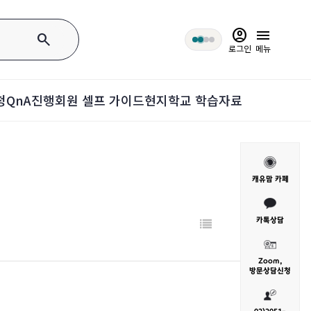
account_circle
menu
search
로그인
메뉴
청
QnA
진행회원 셀프 가이드
현지학교 학습자료
캐유맘 카페
카톡상담
Zoom,
방문
상담신청