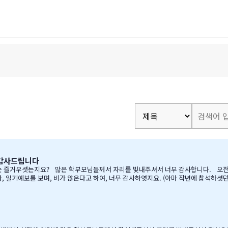
 감사드립니다
예보를 보며, 비가 않온다고 하여, 너무 감사하엿지요. (아마 작년에 참석하셧던 학부모님들은
하면서, 필요하신 생필품(?)이 무
게 매년 어머님께서…