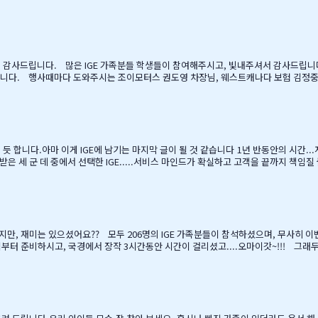
참여 감사드립니다. 많은 IGE 가족분들 학생들이 참여해주시고, 빛내주셔서 감사드립
니다. 행사때마다 도와주시는 조이모터스 권도영 차장님, 웨스트캐나다 보험 김정중부장님
장님, 김예경님 진심을 감사드립니다. 마지막으로 요번 행사를 진행해주신 전준성 
러에서 찍은 사진들 올려드리오니, 필요하신 분들은 댓글로 남겨주시면, 카톡 혹은 
듯 합니다.아마 이게 IGE에 남기는 마지막 글이 될 것 같습니다 1년 반동안의 시간.
 받은 세 군 데 중에서 선택한 IGE.....서비스 마인드가 확실하고 고객을 끝까지 책임
 지난 주 부터 계속 farewell party입니다.지난 주에 큰애는 6학년 남자 애들 모두
놀다가 왔습니다.둘째는 친했던 친구들 집에 초대를 받아서 4명의 친구와 돌아가면서 s
지만, 재미는 있으셨어요?? 모두 206명의 IGE 가족분들이 참석하셨으며, 무사히 
침부터 준비하시고, 국경에서 장작 3시간동안 시간이 걸리셨고....오마이갓~!!! 그
버님/어머님들의 여유스러운 모습에 저 또한 신나드라고요~~~응원도 힘차게 하며...
^^ 다음에는 박찬호선수 ?) 역시 집 떠나면 고생이죠??? ㅋㅋㅋㅋㅋㅋ …