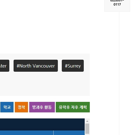
02)
2051-
0117