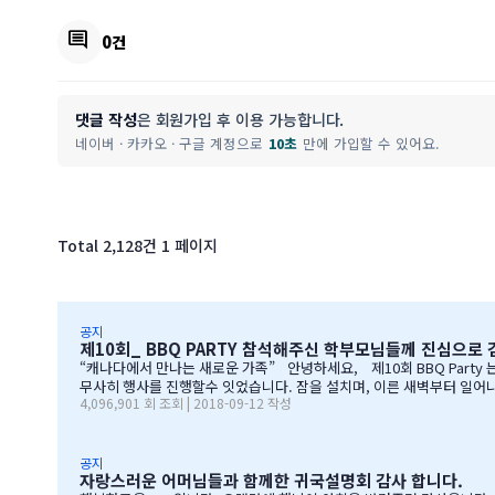
comment
0건
댓글 작성
은 회원가입 후 이용 가능합니다.
네이버 · 카카오 · 구글 계정으로
10초
만에 가입할 수 있어요.
Total 2,128건
1 페이지
공지
제10회_ BBQ PARTY 참석해주신 학부모님들께 진심으로
“캐나다에서 만나는 새로운 가족” 안녕하세요, 제10회 BBQ Party 는 즐거우셧는지요? 많은 학부모님들께서 자리를 빛내주셔서 너무 감사합니다. 오전에 비가 와서 많이 걱정을 하엿지만, 다행이도 비가 않오지 않아서,
무사히 행사를 진행할수 잇었습니다. 잠을 설치며, 이른 새벽부터 일어나, 일기
4,096,901 회 조회 | 2018-09-12 작성
BQ 파티는 WELCOME TO CANADA & WELCOME TO IGE 의미를 두고 있습니다. Q & A 에서 IGE 의 Motto 에 대해서, 언급드린봐와 같이, 행사 준비에 음식준비 그리고 상품 물건을 구입
엇인지? 고민 또 고민하고 쇼핑을 하였습니다. 또한, 음식은 염치스럽
공지
자랑스러운 어머님들과 함께한 귀국설명회 감사 합니다.