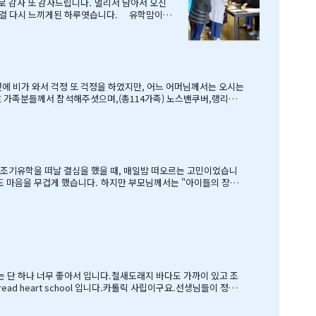
로 감사 또 감사드립니다. 멀리서 남아서 오신
 인걸 다시 느끼게된 하루엿습니다. 유학맘이야
호부동산,웨스트캐나다종합보험,캐나다쉬핑(코쉽해
로 귀국하시는데 불편한거 없이 꼼꼼히 준비하시
보물찻기 그리고 Q & A 를 시작으로 학부모님들께 답을 마추신 분
여건이 딱히 좋은 것도 아니었습
 교육비에 생활비가 조금 더 들어가는 수준으로 잡았습니다. 자린고비 정신으로 단단히 무장을 했지요. 어찌보면 단순무식하게 "영어도 배우고 아이들이 살아…
유는 단 하나 너무 좋아서 입니다.철새도래지 바다도 가까이 있고 조
 heart school 입니다.카톨릭 사립이구요.선생님들이 정말
 놈이라 엉뚱한 짓을 할 때도 선생님께서 괜찮다고남자아이들은 그렇