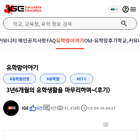
account_circle
menu
search
커뮤니티 메인
공지사항
FAQ
유학맘이야기
Old-유학맘후기
학교,커뮤
유학맘이야기
#유학원선정
#유학원
#ETC
3년6개월의 유학생활을 마무리하며~(후기)
thumb_up
comment
visibility
schedule
IGE
0건
0건
97,478회
18-04-24 04:17