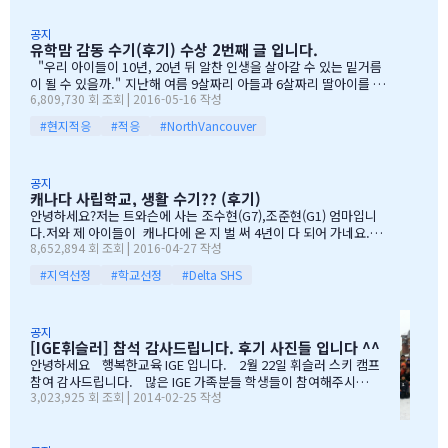
리옵니다. 6월말이면 학기가 마무리되고, 한국으로 귀국하시는
~~ 한분이 오시던 두분이 오시던 감사히 생각하는 마음으로 이른 오
데 불편한거 없이 꼼꼼히 준비하시기 바라며, 내일이면 아마도 무
전부터 차근 차근 준비하엿습니다. 많은 IGE 가족분들께서 참석해주
공지
유학맘 감동 수기(후기) 수상 2번째 글 입니다.
한의 카톡 및 연락이 오지않을까 생각이 …
셧으며,(총114가족) 노스밴쿠버,랭리교육청 교육감님들께서도 참석
해주셧습니다. 11시30분부터 오픈닝을 시작하엿고, 12시부터 BBQ
"우리 아이들이 10년, 20년 뒤 알찬 인생을 살아갈 수 있는 밑거름
파티 시작으로 START 하엿지요. 그 다음 자녀학생들을 위하여 보물
이 될 수 있을까." 지난해 여름 9살짜리 아들과 6살짜리 딸아이를 데
6,809,730 회 조회 | 2016-05-16 작성
찻기 그리고 Q & A 를 시작으로 학부모님들께 답을 마추신 분들께 선
리고 캐나다 밴쿠버로 조기유학을 떠날 결심을 했을 때, 매일밤 떠오
물을 증정하는 즐거운 시간을 가져습니다. 매년 여름마다 BBQ 파티
르는 고민이었습니다. 지난 10여년동안 부모님과 함께 삼대가 살아
#현지적응
#적응
#NorthVancouver
를 진행하면서 시간이 정말 빨리 가는구나 생각이 듭니다. 맨처음…
왔기에 고민은 더욱 컸습니다. 가족이 떨어져 지내는 시간을 나이 드
신 부모님들이 견디실 수 있을까 하는 점도 마음을 무겁게 했습니다.
하지만 부모님께서는 "아이들의 장래를 위해 맹모삼천지교(孟母三
공지
遷之敎, 맹자의 어머니가 자식을 위해 세 번 이사했다는 뜻)는 못할
캐나다 사립학교, 생활 수기?? (후기)
망정, 조금이라도 기회가 있을 때 망설이지 말라"는 말로 오히려 제
안녕하세요?저는 트와슨에 사는 조수현(G7),조준현(G1) 엄마입니
등을 떠미셨습니다. 경제적인 여건이 딱히 좋은 것도 아니었습니다.
다.저와 제 아이들이 캐나다에 온 지 벌 써 4년이 다 되어 가네요.이
유학비용도 평소 한국에서 들어가던 교육비에 생활비가 조금 더 들어
8,652,894 회 조회 | 2016-04-27 작성
렇게 오래 있게 된 이유는 단 하나 너무 좋아서 입니다.철새도래지 바
가는 수준으로 잡았습니다. 자린고비 정신으로 단단히 무장을 했지
다도 가까이 있고 조용하고 제 아이들이 다니는 학교도 너무 좋습니
요. 어찌보면 단순무식하게 "영어도 배우고 아이들이 살아…
#지역선정
#학교선정
#Delta SHS
다.백인 비율도 높고요.ㅎㅎ제가 가장 만족도가 높았던 높게 생각 하
는 것은아이들이 다니는 학교입니다.Sacread heart school 입니
다.카톨릭 사립이구요.선생님들이 정말 좋습니다.교내 클럽 활동도
공지
정말 대단합니다.발론티어로 돌아가는 것도 대단하고요. 큰아이가
[IGE휘슬러] 참석 감사드립니다. 후기 사진들 입니다 ^^
처음 왔을 떼 G4 영어도 잘 못하고 힘들어 할 때 워낙 엉뚱한 놈이라
안녕하세요 행복한교육 IGE 입니다. 2월 22일 휘슬러 스키 캠프
엉뚱한 짓을 할 때도 선생님께서 괜찮다고남자아이들은 그렇게 크는
참여 감사드립니다. 많은 IGE 가족분들 학생들이 참여해주시고,
거라고 말씀해주시고아이의 작은 장단점도 다 알고 계시고 장점도
3,023,925 회 조회 | 2014-02-25 작성
빛내주셔서 감사드립니다. 안타깝게도 화창한 날씨여야하는데,
크게 칭찬해주시고학년 마지막 주에는 저를 앉혀놓고 방학 캠프 리
눈보라치는 휘슬러 였으며, 아무도 다치지않고 무사히 행사를 마추
스트 업도 &…
어서 다행입니다. 행사때마다 도와주시는 조이모터스 권도영 차