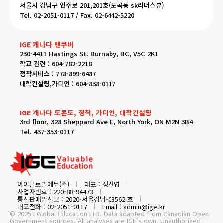
서울시 강남구 언주로 201,201호(도곡동 sk리더스뷰)
Tel. 02-2051-0117 / Fax. 02-6442-5220
IGE 캐나다 밴쿠버
230-4411 Hastings St. Burnaby, BC, V5C 2K1
학교 관련 : 604-782-2218
정착서비스 : 778-899-6487
대학컨설팅,가디언 : 604-838-0117
IGE 캐나다 토론토, 정착, 가디언, 대학컨설팅
3rd floor, 328 Sheppard Ave E, North York, ON M2N 3B4
Tel. 437-353-0117
아이글로벌에듀(주)
대표 : 정선영
사업자번호 : 220-88-94473
통신판매업신고 : 2020-서울강남-03562 호
대표전화 : 02-2051-0117
Email : admin@ige.kr
© 2025 I Global Education LTD. Data adapted from Canadian Open
Government sources. All analyses are IGE's own. Unauthorized