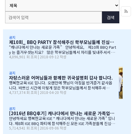
검색
공지
제10회_ BBQ PARTY 참석해주신 학부모님들께 진심으로 감사드립니다
“캐나다에서 만나는 새로운 가족” 안녕하세요, 제10회 BBQ Part
y 는 즐거우셧는지요? 많은 학부모님들께서 자리를 빛내주셔서 너
4,096,901 회 조회 | 2018-09-12 작성
무 감사합니다. 오전에 비가 와서 많이 걱정을 하엿지만, 다행이도
비가 않오지 않아서, 무사히 행사를 진행할수 잇었습니다. 잠을 설치
며, 이른 새벽부터 일어나, 일기예보를 보며, 비가 않온다고 하여, 너
무 감사하엿지요. (아마 작년에 참석하셧던 학부모님들은 아주 아주
공지
자랑스러운 어머님들과 함께한 귀국설명회 감사 합니다.
잘 아셧을것입니다 ^^). 매년 여름의 BBQ 파티는 WELCOME TO C
ANADA & WELCOME TO IGE 의미를 두고 있습니다. Q & A 에서 I
행복한교육 IGE 입니다. 오랜만에 햇님이 아침을 반겨준거 같사옵
GE 의 Motto 에 대해서, 언급드린봐와 같이, 행사 준비에 음식준비
니다. 바쁘신 시간에 이렇게 많은 학부모님들께서 참석해주셔서
4,737,374 회 조회 | 2018-04-20 작성
그리고 상품 물건을 구입하면서, 필요하신 생필품(?)이 무엇인지? 고
자리를 빛내주셔서 진심으로 감사 또 감사드립니다. 멀리서 남아
민 또 고민하고 쇼핑을 하였습니다. 또한, 음식은 염치스럽게 매년 어
서 오신 학부모님도 계시고, 요번 여름에 한국으로 돌아가시지않
머님께서…
지만, 미리 귀국에 대해서 대비하시는 학부모님들 계셔서 역시 Ko
rean 어머님들은 준비성은 최고 인걸 다시 느끼게된 하루엿습니
공지
[2016년 BBQ후기] 캐나다에서 만나는 새로운 가족입니다
다. 유학맘이야기에 댓글이 27 이였지만, 참석해주시는 학부모
님들은 50분이 넘으셔서, 처음 오픈닝때 당황스러웠지만요~~ 바
안녕하세요 행복한교육 IGE “ 캐나다에서 만나는 새로운 가족” 입니
쁘신 와중에 참석해주신 [TD은행,오경호부동산,웨스트캐나다종
다. 제8회 IGE BBQ 파티에 참석해주신 모든 IGE 가족분들께 진심으
5,714,941 회 조회 | 2016-09-06 작성
합보험,캐나다쉬핑(코쉽해운),한인모터스]VERY 감사드리며, 언제
로 감사드립니다. 오전에 비가 와서 걱정 또 걱정을 하였지만, 어느
나 다과를 책임져주시는 오경호 팀장님 사모님께 진심으로 감사드
어머님께서는 오시는 중이시라고 전화 한통에 이런 생각을 하엿지요