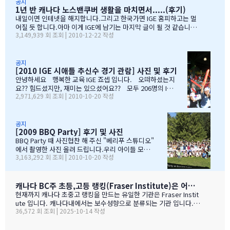
장님, 웨스트캐나다 보험 김정중부장님, 하나투어 지용구님, IGE S
공지
1년 반 캐나다 노스밴쿠버 생활을 마치면서.....(후기)
CHOOL 부서에 김미정선생님, 박숙희 선생님 그리고 코퀴틀람 사
무실에 김의정팀장님, 김예경님 진심을 감사드립니다. 마지막으
내일이면 인테넷을 해지합니다.그리고 한국가면 IGE 홈피하고는 멀
로 요번 행사를 진행해주신 전준성 본부장님께 감사드리며, 이벤트
어질 듯 합니다.아마 이게 IGE에 남기는 마지막 글이 될 것 같습니다
3,149,939 회 조회 | 2010-12-22 작성
까지 준비해주신 본부장님 수고많으셨습니다. " 스키 이벤트" 꼭
1년 반동안의 시간...저희 아이들에게 너무 소중한 시간이였습니다.
참여부탁리며, 휘슬러에서 찍은 사진들 올려드리오니, 필요하신 분
처음 유학을 결정하고 가장 고민되었던 것이 지역 및 학교와 유학원
들은 댓글로 남겨주시면, 카톡 혹은 메일로 보내드리겠습니다. 감
선택이였는데......추천 받은 세 군 데 중에서 선택한 IGE.....서비스
사합니다.…
마인드가 확실하고 고객을 끝까지 책임질 줄 아는 회사였습니다.한
공지
[2010 IGE 시애틀 추신수 경기 관람] 사진 및 후기
국 학생이 적은 웨스트 벤쿠버. 그리고 정 사장님이 추천해주신 caulf
eild.....최고의 선택이였습니다. 아이들은 지난 주 부터 계속 farew
안녕하세요 행복한 교육 IGE 죠셉 입니다. 오떠하셨는지
ell party입니다.지난 주에 큰애는 6학년 남자 애들 모두 모여서 이번
요?? 힘드셨지만, 재미는 있으셨어요?? 모두 206명의 IGE
2,971,629 회 조회 | 2010-10-20 작성
에 떠나는 한국 아이 2명을 위한 피자파티에 참석하였고 이번 주는 6
가족분들이 참석하셨으며, 무사히 이벤트 마무리되었습니
학년 아이들끼리 노벤에 있는 레이저텍에서 번개 모임을 하고 놀다가
다. 아버님/어머님들의 한마음으로 잘~알 마무리 할수있었
왔습니다.둘째는 친했던 친구들 집에 초대를 받아서 4명의 친구와 돌
습니다. 감사합니다...꾸벅!!! 이른 아침부터 준비하시고,
아가면서 sleep over하느라 집에 들어오질 않습니…
국경에서 장작 3시간동안 시간이 걸리셨고....오마이갓~!!!
공지
[2009 BBQ Party] 후기 및 사진
그래두 미국땅은 밟아보았죠~~추신수도 보고~~야구경기도
보고~~~따뜻한 햇빛아래에서 시원한 맥주도....ㅋㅋㅋ ^^
BBQ Party 때 사진협찬 해 주신 "베리푸 스튜디오"
아버님/어머님들의 여유스러운 모습에 저 또한 신나드라고
에서 촬영한 사진 올려 드립니다.우리 아이들 모
3,163,292 회 조회 | 2010-10-20 작성
요~~~응원도 힘차게 하며...단지 추신수 선수가 뒷 돌아보지
습 잘 찾아 보세요..혹시나 빠진 가족이 있더라도 용
않아서 아쉬웠지만...........( 쫌~~ 뒤를 돌아보고 손 한번 흔
서 해 주셔요..^_____________^
들어주면 안디나??? ^^ 다음에는 박찬호선수 ?) 역시 집
&…
떠나면 고생이죠??? ㅋㅋㅋㅋㅋㅋ …
캐나다 BC주 초등,고등 랭킹(Fraser Institute)은 어떻게 만들어 지나 ?
현재까지 캐나다 초중고 랭킹을 만드는 유일한 기관은 Fraser Instit
ute 입니다. 캐나다내에서는 보수성향으로 분류되는 기관 입니다.
36,572 회 조회 | 2025-10-14 작성
하여간일반적으로 학교 랭킹 하면 학교의 성적 그러니까 표준 시험결
과가 주가 될것으로 예상 하지만 ....주마다 차이는 있지만 20%-45%
가 학업 관련 비중이고 다른 여타 지수가 나머지를 차지 합니다. BC