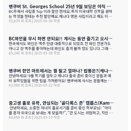
고등학교의 경우 (9개 지표):평균 시험 점수 (Average exam mark)
밴쿠버 St. Georges School 25년 9월 보딩은 아직 자리가 있다고 하네요.
졸업률 (Diploma completion rate)학생당 이수 과목 수 (Courses
BC주에서 사립중 Top 이라 할만 한데요.특히 미국대학 진학을 원하
taken per student)진급 지연율 (Delayed advancement rate)
는 학생들 한테는 추천 할만해요.캐나다 명문 사립이라고 해도 미국
시험 낙제율 (Percentage of exams failed)학교 vs 시험 점수 차
92,639 회 조회 | 2025-05-30 작성
대학 진학은 그저그런 학교도 많거던요.이학교가 하여간 학비+보딩
이 (School vs. exam mark difference) 7-9. 성별 격차 지표 3개
이 젤 비싸기는 하죠.아래는 입학 절차 입니다. SSAT가 아직 준비 안
(Gender gap indicators)BC주의 경우 초등학교는 FSA(Foun…
된 학생들도 가능 하니 관심 있으시면 문의 주세요. Boarding Stud
ent TuitionCanadian Students$73,500American / Mexican / or
BC와인을 무시 하면 안되요!! 계시는 동안 즐기고 오시기를 바랍니다. (밴쿠버에서 소주는 얼마?)
Non-Resident Canadian Students$84,000International Stude
한국에서도 와인은 맥주 만큼 대중적으로 되었죠.전 와인 전문가도
nts$99,500
아니고 걍 맥주를 좋아하는데 와인도 즐겨 볼까 정도 입니다.그래도
65,240 회 조회 | 2025-05-28 작성
와인을 이것 저것 10년넘게 먹다 보니 캐나다, 미국 와인이 유럽산 대
리보 가격부터 해서 난 좋더라 하는 것이 굳어 지기는 했어요.(일단
다음날 숙취감이 없어서. ㅎ)캐나다 첨 가시는분들이 놀라는 점중 하
나가 술을 마트,편의점에서 팔지 않고 따로 리쿼스토어나 와인 N 비
밴쿠버 한인 마트에서는 뭘 팔고 얼마나? 밥통은?(캐나다 출국 준비 중이신 분들과 예비 유학맘들을 위한)
어 스토어만 가야 살수 있다는 것이죠.하여간 이번에는 BC와인 장점
안녕하세요! 9월 학기를 앞두고 캐나다 출국 준비 중이신 분들과 예
을 한번 알아볼게요. GPT가 정리 해본 글이에요. 한번 보세요.그리고
비 유학맘들을 위한 팁을 가져왔어요! 밴쿠버에 사시는 분들께는 이
어떤 와인이 있나? 아래 사진으로 함 보세요.ㅎㅎ 그리고 밴쿠버에서
62,980 회 조회 | 2025-05-22 작성
미 익숙한 정보일 수도 있지만, 처음 가시는 분들께는 정말 유용할 거
파는 한국 소주 종류와 가격도 함 보세요. 당연 한국보다 비싸죠!!!1.
예요. 특히 먹고 사는 문제는 정말 중요하잖아요! 오늘은 코퀴틀람에
BC 와인이 유럽 와인보다 돋보이는 점구분BC 주 (오카나건 중심)유
있는 한남마트를 소개해드릴게요! 북미에서는 H-mart가 워낙 유명
럽 전통 산지기후·테루아한여름 일조량이 부르고뉴·토스카나보다 1
하지만, 밴쿠버 지역에서는 한남마트도 있죠. (홍보글 절대 아님 ㅋ
중고생 홀로 유학, 안심되는 '골디록스 존' 캠룹스(Kamloops)가 정답입니다
0-15 % 길고, 일교차가 커 산도가 살아 있음. 서늘한 밤 덕분에 과일
ㅋ)사진들을 보시면서 가격대와 어떤 물건들이 있는지 미리 체크해
안녕하세요, 소중한 자녀의 홀로서기를 준비 중인 학부모님! "아이
향이 …
보세요!특히 주목할 점은 전기밥솥인데요, 한국에서 가져간 제품은
를 혼자 외국으로 보내는 게 맞을까?", "큰 도시는 위험하고, 작은 도
전압이 달라서 사용할 수 없어서 어쩔 수 없이 현지에서 새로 구입해
60,699 회 조회 | 2025-05-19 작성
시는 교육환경이 부족할까?" 이런 고민으로 밤잠 설치시죠? 오늘은
야 하는 것중 하나 일수 있죠? 하기는 요새는 워낙 밥들을 먹지 않다
중고생 홀로 유학 가기에 가장 이상적인 캐나다 '캠룹스'를 소개해 드
보니 IGE에서 막판에 캐나다행을 결정 하신분들을 위해서 5월 31일
릴게요. 우리 아이 혼자 보내도 안심되는 '골디록스 존' 캠룹스 골디
추가로 zoom 으로 정착설명회를 하게 되었습니다.