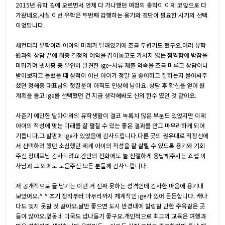
2015년 유학 길에 오르면서 언제 다 가나했던 여정의 종착이 이제 코앞으로 다
가왔네요.사실 이번 유학은 두번째 감행하는 용기와 결단이 필요한 시기의 선택
이었답니다.
세컨더리 유학이라 아이의 미래가 달려있기에 조금 두렵기도 했구요.여러 유학
원과의 상담 끝에 최종 결정의 예약을 잡아놓고도 가시지 않는 찜찜함에 밤잠을
미뤄가며 넷서핑 중 우연히 발견한 ige~서류 제출 약속을 조금 미루고 상담이나
받아보자고 들렀을 때 성적이 아닌 아이가 정말 뭘 좋아하고 잘하는지 물어봐주
셨던 정해종 대표님의 첫질문이 아직도 인상에 남아요. 상담 후 확신을 얻어 원
계획을 틀고 ige를 선택했던 건 지금 생각해봐도 신의 한수 였던 것 같아요.
사춘기 예민한 딸아이와의 유학생활이 결코 녹록치 않은 부분도 있었지만 이제
아이의 적성에 맞는 미래를 잘 펼칠 수 있는 좋은 결과를 안고 마무리하게 되어
기쁩니다.그 발판에 ige가 있었음에 감사드립니다.다른 곳의 권유대로 적정선에
서 선택하려 했던 소심했던 제게 아이의 적성을 잘 살릴 수 있도록 용기와 기회
주신 정대표님 감사드려요.간만의 전화에도 늘 친절하게 응답해주시는 죠셉 이
사님과 그 외에도 도움주신 모든 분들께 감사드립니다.
저 공개적으로 글 남기는 이런 거 진짜 못하는 성격인데 감사한 마음에 용기내
보았어요.^ ^ 초기 정착부터 마무리까지 체계적인 ige가 있어 든든합니다. 캐나
다도 잊지 못할 것 같아요.날만 좋으면 도시 반경내에 힐링할 만한 주옥같은 곳
들이 많아요.옆동네 미국도 넘나들기 좋구요.개인적으로 최고의 교육은 여행과