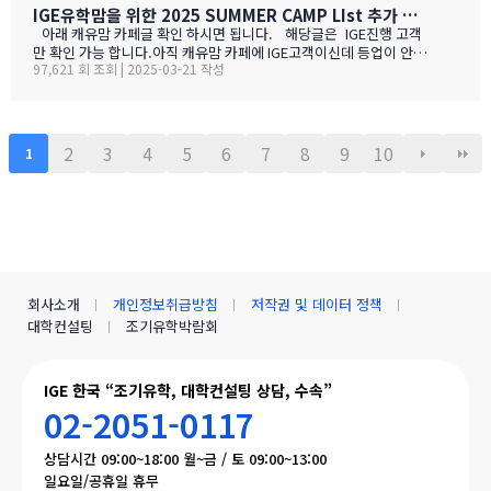
록스 존이란 '너무 크지도 작지도 않은, 딱 적당한 환경'을 말해요. 아
IGE유학맘을 위한 2025 SUMMER CAMP LIst 추가 되었습니다.
이 혼자 유학가기에 캠룹스가 딱 맞는 이유, 함께 알아볼까요? ?️ 아
아래 캐유맘 카페글 확인 하시면 됩니다. 해당글은 IGE진행 고객
이 혼자서도 쉽게 적응할 수 있는 도시 규모 인구 약 1…
만 확인 가능 합니다.아직 캐유맘 카페에 IGE고객이신데 등업이 안된
97,621 회 조회 | 2025-03-21 작성
분들은 등업 신청 해주시기 바랍니다. 해당글 바로 가기 --> http
s://cafe.naver.com/canadauhakmoms/2775 https://ca
fe.naver.com/canadauhakmoms/2775
2
3
4
5
6
7
8
9
10
1
회사소개
개인정보취급방침
저작권 및 데이터 정책
대학컨설팅
조기유학박람회
IGE 한국 “조기유학, 대학컨설팅 상담, 수속”
02-2051-0117
상담시간 09:00~18:00 월~금 / 토 09:00~13:00
일요일/공휴일 휴무