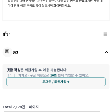
많은 경험이라 생각합니다.유학맘들~~아이들 실전 공부도 중요하지만 틈날 때
마다 함께 예쁜 추억도 많이 쌓으시며 화이팅하세요.
thumb_up
0
keyboard_arrow_up
comment
0건
댓글 작성
은 회원가입 후 이용 가능합니다.
네이버 · 카카오 · 구글 계정으로
10초
만에 가입할 수 있어요.
로그인 / 회원가입
Total 2,128건
1 페이지