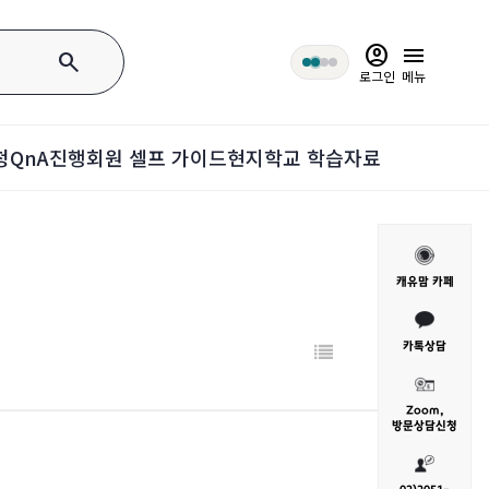
account_circle
menu
search
로그인
메뉴
청
QnA
진행회원 셀프 가이드
현지학교 학습자료
캐유맘 카페
카톡상담
Zoom,
방문
상담신청