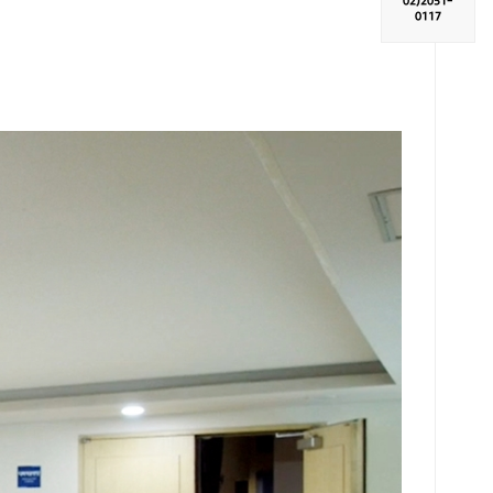
02)
2051-
0117