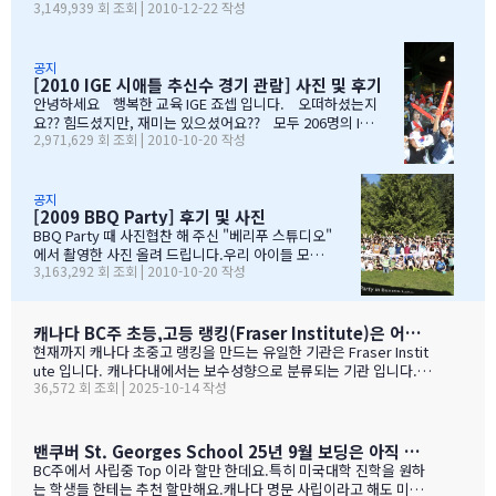
3,149,939 회 조회 | 2010-12-22 작성
까지 준비해주신 본부장님 수고많으셨습니다. " 스키 이벤트" 꼭
1년 반동안의 시간...저희 아이들에게 너무 소중한 시간이였습니다.
참여부탁리며, 휘슬러에서 찍은 사진들 올려드리오니, 필요하신 분
처음 유학을 결정하고 가장 고민되었던 것이 지역 및 학교와 유학원
들은 댓글로 남겨주시면, 카톡 혹은 메일로 보내드리겠습니다. 감
선택이였는데......추천 받은 세 군 데 중에서 선택한 IGE.....서비스
사합니다.…
마인드가 확실하고 고객을 끝까지 책임질 줄 아는 회사였습니다.한
공지
[2010 IGE 시애틀 추신수 경기 관람] 사진 및 후기
국 학생이 적은 웨스트 벤쿠버. 그리고 정 사장님이 추천해주신 caulf
eild.....최고의 선택이였습니다. 아이들은 지난 주 부터 계속 farew
안녕하세요 행복한 교육 IGE 죠셉 입니다. 오떠하셨는지
ell party입니다.지난 주에 큰애는 6학년 남자 애들 모두 모여서 이번
요?? 힘드셨지만, 재미는 있으셨어요?? 모두 206명의 IGE
2,971,629 회 조회 | 2010-10-20 작성
에 떠나는 한국 아이 2명을 위한 피자파티에 참석하였고 이번 주는 6
가족분들이 참석하셨으며, 무사히 이벤트 마무리되었습니
학년 아이들끼리 노벤에 있는 레이저텍에서 번개 모임을 하고 놀다가
다. 아버님/어머님들의 한마음으로 잘~알 마무리 할수있었
왔습니다.둘째는 친했던 친구들 집에 초대를 받아서 4명의 친구와 돌
습니다. 감사합니다...꾸벅!!! 이른 아침부터 준비하시고,
아가면서 sleep over하느라 집에 들어오질 않습니…
국경에서 장작 3시간동안 시간이 걸리셨고....오마이갓~!!!
공지
[2009 BBQ Party] 후기 및 사진
그래두 미국땅은 밟아보았죠~~추신수도 보고~~야구경기도
보고~~~따뜻한 햇빛아래에서 시원한 맥주도....ㅋㅋㅋ ^^
BBQ Party 때 사진협찬 해 주신 "베리푸 스튜디오"
아버님/어머님들의 여유스러운 모습에 저 또한 신나드라고
에서 촬영한 사진 올려 드립니다.우리 아이들 모
3,163,292 회 조회 | 2010-10-20 작성
요~~~응원도 힘차게 하며...단지 추신수 선수가 뒷 돌아보지
습 잘 찾아 보세요..혹시나 빠진 가족이 있더라도 용
않아서 아쉬웠지만...........( 쫌~~ 뒤를 돌아보고 손 한번 흔
서 해 주셔요..^_____________^
들어주면 안디나??? ^^ 다음에는 박찬호선수 ?) 역시 집
&…
떠나면 고생이죠??? ㅋㅋㅋㅋㅋㅋ …
캐나다 BC주 초등,고등 랭킹(Fraser Institute)은 어떻게 만들어 지나 ?
현재까지 캐나다 초중고 랭킹을 만드는 유일한 기관은 Fraser Instit
ute 입니다. 캐나다내에서는 보수성향으로 분류되는 기관 입니다.
36,572 회 조회 | 2025-10-14 작성
하여간일반적으로 학교 랭킹 하면 학교의 성적 그러니까 표준 시험결
과가 주가 될것으로 예상 하지만 ....주마다 차이는 있지만 20%-45%
가 학업 관련 비중이고 다른 여타 지수가 나머지를 차지 합니다. BC
고등학교의 경우 (9개 지표):평균 시험 점수 (Average exam mark)
밴쿠버 St. Georges School 25년 9월 보딩은 아직 자리가 있다고 하네요.
졸업률 (Diploma completion rate)학생당 이수 과목 수 (Courses
BC주에서 사립중 Top 이라 할만 한데요.특히 미국대학 진학을 원하
taken per student)진급 지연율 (Delayed advancement rate)
는 학생들 한테는 추천 할만해요.캐나다 명문 사립이라고 해도 미국