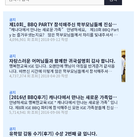
공지
제10회_ BBQ PARTY 참석해주신 학부모님들께 진심으로 감사드립니다
“캐나다에서 만나는 새로운 가족” 안녕하세요, 제10회 BBQ Part
y 는 즐거우셧는지요? 많은 학부모님들께서 자리를 빛내주셔서 너
4,096,901 회 조회 | 2018-09-12 작성
무 감사합니다. 오전에 비가 와서 많이 걱정을 하엿지만, 다행이도
비가 않오지 않아서, 무사히 행사를 진행할수 잇었습니다. 잠을 설치
며, 이른 새벽부터 일어나, 일기예보를 보며, 비가 않온다고 하여, 너
무 감사하엿지요. (아마 작년에 참석하셧던 학부모님들은 아주 아주
공지
자랑스러운 어머님들과 함께한 귀국설명회 감사 합니다.
잘 아셧을것입니다 ^^). 매년 여름의 BBQ 파티는 WELCOME TO C
ANADA & WELCOME TO IGE 의미를 두고 있습니다. Q & A 에서 I
행복한교육 IGE 입니다. 오랜만에 햇님이 아침을 반겨준거 같사옵
GE 의 Motto 에 대해서, 언급드린봐와 같이, 행사 준비에 음식준비
니다. 바쁘신 시간에 이렇게 많은 학부모님들께서 참석해주셔서
4,737,374 회 조회 | 2018-04-20 작성
그리고 상품 물건을 구입하면서, 필요하신 생필품(?)이 무엇인지? 고
자리를 빛내주셔서 진심으로 감사 또 감사드립니다. 멀리서 남아
민 또 고민하고 쇼핑을 하였습니다. 또한, 음식은 염치스럽게 매년 어
서 오신 학부모님도 계시고, 요번 여름에 한국으로 돌아가시지않
머님께서…
지만, 미리 귀국에 대해서 대비하시는 학부모님들 계셔서 역시 Ko
rean 어머님들은 준비성은 최고 인걸 다시 느끼게된 하루엿습니
공지
[2016년 BBQ후기] 캐나다에서 만나는 새로운 가족입니다
다. 유학맘이야기에 댓글이 27 이였지만, 참석해주시는 학부모
님들은 50분이 넘으셔서, 처음 오픈닝때 당황스러웠지만요~~ 바
안녕하세요 행복한교육 IGE “ 캐나다에서 만나는 새로운 가족” 입니
쁘신 와중에 참석해주신 [TD은행,오경호부동산,웨스트캐나다종
다. 제8회 IGE BBQ 파티에 참석해주신 모든 IGE 가족분들께 진심으
5,714,941 회 조회 | 2016-09-06 작성
합보험,캐나다쉬핑(코쉽해운),한인모터스]VERY 감사드리며, 언제
로 감사드립니다. 오전에 비가 와서 걱정 또 걱정을 하였지만, 어느
나 다과를 책임져주시는 오경호 팀장님 사모님께 진심으로 감사드
어머님께서는 오시는 중이시라고 전화 한통에 이런 생각을 하엿지요
리옵니다. 6월말이면 학기가 마무리되고, 한국으로 귀국하시는
~~ 한분이 오시던 두분이 오시던 감사히 생각하는 마음으로 이른 오
데 불편한거 없이 꼼꼼히 준비하시기 바라며, 내일이면 아마도 무
전부터 차근 차근 준비하엿습니다. 많은 IGE 가족분들께서 참석해주
공지
유학맘 감동 수기(후기) 수상 2번째 글 입니다.
한의 카톡 및 연락이 오지않을까 생각이 …
셧으며,(총114가족) 노스밴쿠버,랭리교육청 교육감님들께서도 참석