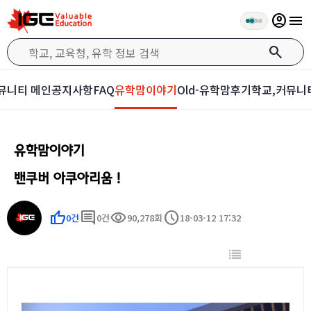
account_circle
menu
search
뮤니티 메인
공지사항
FAQ
유학맘이야기
Old-유학맘후기
학교,커뮤니
유학맘이야기
밴쿠버 아쿠아리움 !
thumb_up
comment
visibility
schedule
0건
0건
90,278회
18-03-12 17:32