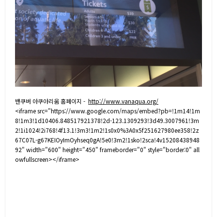
밴쿠버 아쿠아리움 홈페이지 -
http://www.vanaqua.org/
<iframe src="https://www.google.com/maps/embed?pb=!1m14!1m
8!1m3!1d10406.848517921378!2d-123.1309293!3d49.3007961!3m
2!1i1024!2i768!4f13.1!3m3!1m2!1s0x0%3A0x5f251627980ee358!2z
67C07L-g67KEIOyImOyhseq0gA!5e0!3m2!1sko!2sca!4v15208438948
92" width="600" height="450" frameborder="0" style="border:0" all
owfullscreen></iframe>