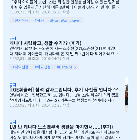
해주셧습니다. 11시30분부터 오픈닝을 시작하엿고, 12시부터 BBQ
"우리 아이들이 10년, 20년 뒤 알찬 인생을 살아갈 수 있는 밑거름
파티 시작으로 START 하엿지요. 그 다음 자녀학생들을 위하여 보물
이 될 수 있을까." 지난해 여름 9살짜리 아들과 6살짜리 딸아이를 데
6,809,730 회 조회 | 2016-05-16 작성
찻기 그리고 Q & A 를 시작으로 학부모님들께 답을 마추신 분들께 선
리고 캐나다 밴쿠버로 조기유학을 떠날 결심을 했을 때, 매일밤 떠오
물을 증정하는 즐거운 시간을 가져습니다. 매년 여름마다 BBQ 파티
르는 고민이었습니다. 지난 10여년동안 부모님과 함께 삼대가 살아
#현지적응
#적응
#NorthVancouver
를 진행하면서 시간이 정말 빨리 가는구나 생각이 듭니다. 맨처음…
왔기에 고민은 더욱 컸습니다. 가족이 떨어져 지내는 시간을 나이 드
신 부모님들이 견디실 수 있을까 하는 점도 마음을 무겁게 했습니다.
하지만 부모님께서는 "아이들의 장래를 위해 맹모삼천지교(孟母三
공지
遷之敎, 맹자의 어머니가 자식을 위해 세 번 이사했다는 뜻)는 못할
캐나다 사립학교, 생활 수기?? (후기)
망정, 조금이라도 기회가 있을 때 망설이지 말라"는 말로 오히려 제
안녕하세요?저는 트와슨에 사는 조수현(G7),조준현(G1) 엄마입니
등을 떠미셨습니다. 경제적인 여건이 딱히 좋은 것도 아니었습니다.
다.저와 제 아이들이 캐나다에 온 지 벌 써 4년이 다 되어 가네요.이
유학비용도 평소 한국에서 들어가던 교육비에 생활비가 조금 더 들어
8,652,894 회 조회 | 2016-04-27 작성
렇게 오래 있게 된 이유는 단 하나 너무 좋아서 입니다.철새도래지 바
가는 수준으로 잡았습니다. 자린고비 정신으로 단단히 무장을 했지
다도 가까이 있고 조용하고 제 아이들이 다니는 학교도 너무 좋습니
요. 어찌보면 단순무식하게 "영어도 배우고 아이들이 살아…
#지역선정
#학교선정
#Delta SHS
다.백인 비율도 높고요.ㅎㅎ제가 가장 만족도가 높았던 높게 생각 하
는 것은아이들이 다니는 학교입니다.Sacread heart school 입니
다.카톨릭 사립이구요.선생님들이 정말 좋습니다.교내 클럽 활동도
공지
정말 대단합니다.발론티어로 돌아가는 것도 대단하고요. 큰아이가
[IGE휘슬러] 참석 감사드립니다. 후기 사진들 입니다 ^^
처음 왔을 떼 G4 영어도 잘 못하고 힘들어 할 때 워낙 엉뚱한 놈이라
안녕하세요 행복한교육 IGE 입니다. 2월 22일 휘슬러 스키 캠프
엉뚱한 짓을 할 때도 선생님께서 괜찮다고남자아이들은 그렇게 크는
참여 감사드립니다. 많은 IGE 가족분들 학생들이 참여해주시고,
거라고 말씀해주시고아이의 작은 장단점도 다 알고 계시고 장점도
3,023,925 회 조회 | 2014-02-25 작성
빛내주셔서 감사드립니다. 안타깝게도 화창한 날씨여야하는데,
크게 칭찬해주시고학년 마지막 주에는 저를 앉혀놓고 방학 캠프 리
눈보라치는 휘슬러 였으며, 아무도 다치지않고 무사히 행사를 마추
스트 업도 &…
어서 다행입니다. 행사때마다 도와주시는 조이모터스 권도영 차
장님, 웨스트캐나다 보험 김정중부장님, 하나투어 지용구님, IGE S
공지
1년 반 캐나다 노스밴쿠버 생활을 마치면서.....(후기)
CHOOL 부서에 김미정선생님, 박숙희 선생님 그리고 코퀴틀람 사
무실에 김의정팀장님, 김예경님 진심을 감사드립니다. 마지막으
내일이면 인테넷을 해지합니다.그리고 한국가면 IGE 홈피하고는 멀
로 요번 행사를 진행해주신 전준성 본부장님께 감사드리며, 이벤트
어질 듯 합니다.아마 이게 IGE에 남기는 마지막 글이 될 것 같습니다