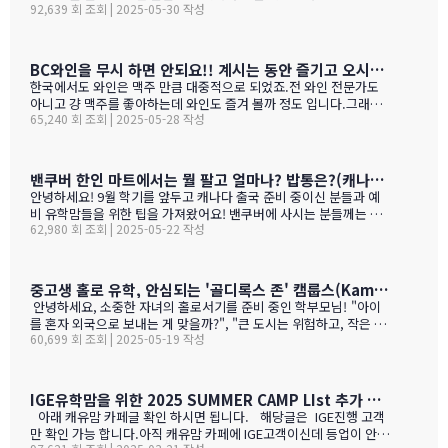
시험 낙제율 (Percentage of exams failed)학교 vs 시험 점수 차
92,639 회 조회 | 2025-05-30 작성
대학 진학은 그저그런 학교도 많거던요.이학교가 하여간 학비+보딩
이 (School vs. exam mark difference) 7-9. 성별 격차 지표 3개
이 젤 비싸기는 하죠.아래는 입학 절차 입니다. SSAT가 아직 준비 안
(Gender gap indicators)BC주의 경우 초등학교는 FSA(Foun…
된 학생들도 가능 하니 관심 있으시면 문의 주세요. Boarding Stud
ent TuitionCanadian Students$73,500American / Mexican / or
BC와인을 무시 하면 안되요!! 계시는 동안 즐기고 오시기를 바랍니다. (밴쿠버에서 소주는 얼마?)
Non-Resident Canadian Students$84,000International Stude
한국에서도 와인은 맥주 만큼 대중적으로 되었죠.전 와인 전문가도
nts$99,500
아니고 걍 맥주를 좋아하는데 와인도 즐겨 볼까 정도 입니다.그래도
65,240 회 조회 | 2025-05-28 작성
와인을 이것 저것 10년넘게 먹다 보니 캐나다, 미국 와인이 유럽산 대
리보 가격부터 해서 난 좋더라 하는 것이 굳어 지기는 했어요.(일단
다음날 숙취감이 없어서. ㅎ)캐나다 첨 가시는분들이 놀라는 점중 하
나가 술을 마트,편의점에서 팔지 않고 따로 리쿼스토어나 와인 N 비
밴쿠버 한인 마트에서는 뭘 팔고 얼마나? 밥통은?(캐나다 출국 준비 중이신 분들과 예비 유학맘들을 위한)
어 스토어만 가야 살수 있다는 것이죠.하여간 이번에는 BC와인 장점
안녕하세요! 9월 학기를 앞두고 캐나다 출국 준비 중이신 분들과 예
을 한번 알아볼게요. GPT가 정리 해본 글이에요. 한번 보세요.그리고
비 유학맘들을 위한 팁을 가져왔어요! 밴쿠버에 사시는 분들께는 이
어떤 와인이 있나? 아래 사진으로 함 보세요.ㅎㅎ 그리고 밴쿠버에서
62,980 회 조회 | 2025-05-22 작성
미 익숙한 정보일 수도 있지만, 처음 가시는 분들께는 정말 유용할 거
파는 한국 소주 종류와 가격도 함 보세요. 당연 한국보다 비싸죠!!!1.
예요. 특히 먹고 사는 문제는 정말 중요하잖아요! 오늘은 코퀴틀람에
BC 와인이 유럽 와인보다 돋보이는 점구분BC 주 (오카나건 중심)유
있는 한남마트를 소개해드릴게요! 북미에서는 H-mart가 워낙 유명
럽 전통 산지기후·테루아한여름 일조량이 부르고뉴·토스카나보다 1
하지만, 밴쿠버 지역에서는 한남마트도 있죠. (홍보글 절대 아님 ㅋ
중고생 홀로 유학, 안심되는 '골디록스 존' 캠룹스(Kamloops)가 정답입니다
0-15 % 길고, 일교차가 커 산도가 살아 있음. 서늘한 밤 덕분에 과일
ㅋ)사진들을 보시면서 가격대와 어떤 물건들이 있는지 미리 체크해
안녕하세요, 소중한 자녀의 홀로서기를 준비 중인 학부모님! "아이
향이 …
보세요!특히 주목할 점은 전기밥솥인데요, 한국에서 가져간 제품은
를 혼자 외국으로 보내는 게 맞을까?", "큰 도시는 위험하고, 작은 도
전압이 달라서 사용할 수 없어서 어쩔 수 없이 현지에서 새로 구입해
60,699 회 조회 | 2025-05-19 작성
시는 교육환경이 부족할까?" 이런 고민으로 밤잠 설치시죠? 오늘은
야 하는 것중 하나 일수 있죠? 하기는 요새는 워낙 밥들을 먹지 않다
중고생 홀로 유학 가기에 가장 이상적인 캐나다 '캠룹스'를 소개해 드
보니 IGE에서 막판에 캐나다행을 결정 하신분들을 위해서 5월 31일
릴게요. 우리 아이 혼자 보내도 안심되는 '골디록스 존' 캠룹스 골디
추가로 zoom 으로 정착설명회를 하게 되었습니다.
록스 존이란 '너무 크지도 작지도 않은, 딱 적당한 환경'을 말해요. 아
IGE유학맘을 위한 2025 SUMMER CAMP LIst 추가 되었습니다.
이 혼자 유학가기에 캠룹스가 딱 맞는 이유, 함께 알아볼까요? ?️ 아
아래 캐유맘 카페글 확인 하시면 됩니다. 해당글은 IGE진행 고객
이 혼자서도 쉽게 적응할 수 있는 도시 규모 인구 약 1…
만 확인 가능 합니다.아직 캐유맘 카페에 IGE고객이신데 등업이 안된