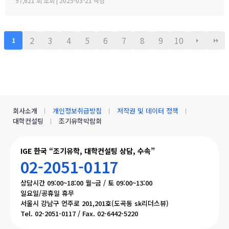
97,621 회 조회 | 2025-03-21 작성
분들은 등업 신청 해주시기 바랍니다. 해당글 바로 가기 --> http
s://cafe.naver.com/canadauhakmoms/2775 https://ca
fe.naver.com/canadauhakmoms/2775
2
3
4
5
6
7
8
9
10
1
회사소개
개인정보취급방침
저작권 및 데이터 정책
대학컨설팅
조기유학박람회
IGE 한국 “조기유학, 대학컨설팅 상담, 수속”
02-2051-0117
상담시간 09:00~18:00 월~금 / 토 09:00~13:00
일요일/공휴일 휴무
서울시 강남구 언주로 201,201호(도곡동 sk리더스뷰)
Tel. 02-2051-0117 / Fax. 02-6442-5220