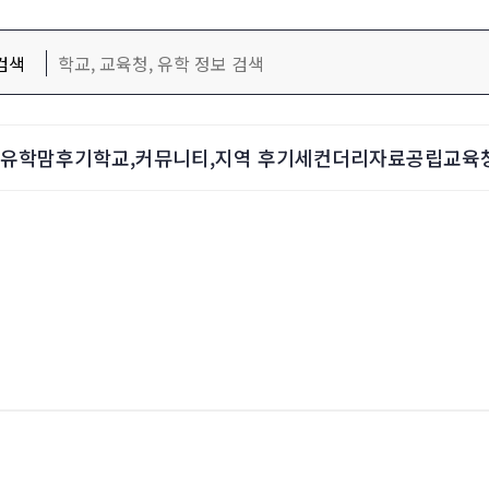
검색
d-유학맘후기
학교,커뮤니티,지역 후기
세컨더리자료
공립교육