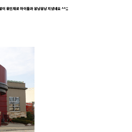
이 묶인채로 아이들과 꽁냥꽁냥 지냈네요 ^^;;