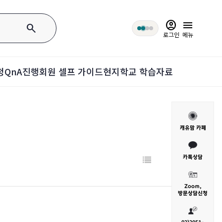
account_circle
menu
search
로그인
메뉴
청
QnA
진행회원 셀프 가이드
현지학교 학습자료
캐유맘 카페
카톡상담
Zoom,
방문
상담신청