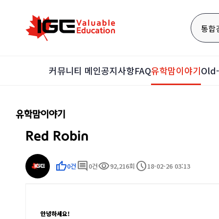
통합
커뮤니티 메인
공지사항
FAQ
유학맘이야기
Ol
유학맘이야기
Red Robin
thumb_up
comment
visibility
schedule
0건
0건
92,216회
18-02-26 03:13
안녕하세요!