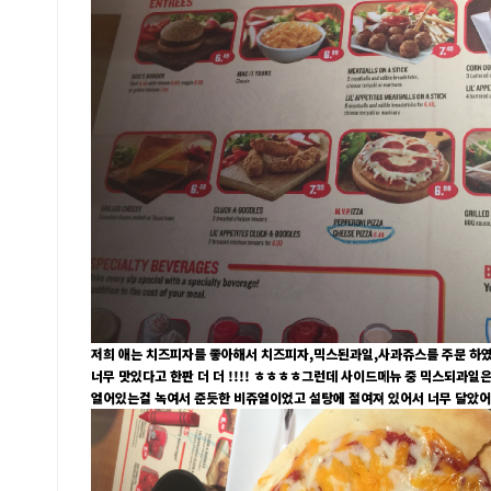
저희 애는 치즈피자를 좋아해서 치즈피자,믹스된과일,사과쥬스를 주문 하였
너무 맛있다고 한판 더 더 !!!! ㅎㅎㅎㅎ그런데 사이드메뉴 중 믹스되과일은
얼어있는걸 녹여서 준듯한 비쥬얼이었고 설탕에 절여져 있어서 너무 달았어