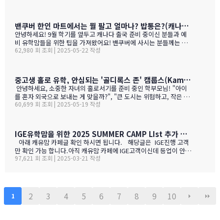
리보 가격부터 해서 난 좋더라 하는 것이 굳어 지기는 했어요.(일단
다음날 숙취감이 없어서. ㅎ)캐나다 첨 가시는분들이 놀라는 점중 하
나가 술을 마트,편의점에서 팔지 않고 따로 리쿼스토어나 와인 N 비
밴쿠버 한인 마트에서는 뭘 팔고 얼마나? 밥통은?(캐나다 출국 준비 중이신 분들과 예비 유학맘들을 위한)
어 스토어만 가야 살수 있다는 것이죠.하여간 이번에는 BC와인 장점
안녕하세요! 9월 학기를 앞두고 캐나다 출국 준비 중이신 분들과 예
을 한번 알아볼게요. GPT가 정리 해본 글이에요. 한번 보세요.그리고
비 유학맘들을 위한 팁을 가져왔어요! 밴쿠버에 사시는 분들께는 이
어떤 와인이 있나? 아래 사진으로 함 보세요.ㅎㅎ 그리고 밴쿠버에서
62,980 회 조회 | 2025-05-22 작성
미 익숙한 정보일 수도 있지만, 처음 가시는 분들께는 정말 유용할 거
파는 한국 소주 종류와 가격도 함 보세요. 당연 한국보다 비싸죠!!!1.
예요. 특히 먹고 사는 문제는 정말 중요하잖아요! 오늘은 코퀴틀람에
BC 와인이 유럽 와인보다 돋보이는 점구분BC 주 (오카나건 중심)유
있는 한남마트를 소개해드릴게요! 북미에서는 H-mart가 워낙 유명
럽 전통 산지기후·테루아한여름 일조량이 부르고뉴·토스카나보다 1
하지만, 밴쿠버 지역에서는 한남마트도 있죠. (홍보글 절대 아님 ㅋ
중고생 홀로 유학, 안심되는 '골디록스 존' 캠룹스(Kamloops)가 정답입니다
0-15 % 길고, 일교차가 커 산도가 살아 있음. 서늘한 밤 덕분에 과일
ㅋ)사진들을 보시면서 가격대와 어떤 물건들이 있는지 미리 체크해
안녕하세요, 소중한 자녀의 홀로서기를 준비 중인 학부모님! "아이
향이 …
보세요!특히 주목할 점은 전기밥솥인데요, 한국에서 가져간 제품은
를 혼자 외국으로 보내는 게 맞을까?", "큰 도시는 위험하고, 작은 도
전압이 달라서 사용할 수 없어서 어쩔 수 없이 현지에서 새로 구입해
60,699 회 조회 | 2025-05-19 작성
시는 교육환경이 부족할까?" 이런 고민으로 밤잠 설치시죠? 오늘은
야 하는 것중 하나 일수 있죠? 하기는 요새는 워낙 밥들을 먹지 않다
중고생 홀로 유학 가기에 가장 이상적인 캐나다 '캠룹스'를 소개해 드
보니 IGE에서 막판에 캐나다행을 결정 하신분들을 위해서 5월 31일
릴게요. 우리 아이 혼자 보내도 안심되는 '골디록스 존' 캠룹스 골디
추가로 zoom 으로 정착설명회를 하게 되었습니다.
록스 존이란 '너무 크지도 작지도 않은, 딱 적당한 환경'을 말해요. 아
IGE유학맘을 위한 2025 SUMMER CAMP LIst 추가 되었습니다.
이 혼자 유학가기에 캠룹스가 딱 맞는 이유, 함께 알아볼까요? ?️ 아
아래 캐유맘 카페글 확인 하시면 됩니다. 해당글은 IGE진행 고객
이 혼자서도 쉽게 적응할 수 있는 도시 규모 인구 약 1…
만 확인 가능 합니다.아직 캐유맘 카페에 IGE고객이신데 등업이 안된
97,621 회 조회 | 2025-03-21 작성
분들은 등업 신청 해주시기 바랍니다. 해당글 바로 가기 --> http
s://cafe.naver.com/canadauhakmoms/2775 https://ca
fe.naver.com/canadauhakmoms/2775
2
3
4
5
6
7
8
9
10
1