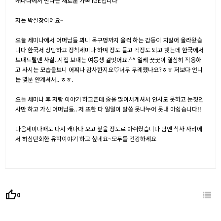
캐나다에서 만나는 새로운 가족 IGE입니다
저는 박실장이예요~
오늘 세미나에서 어머님들 뵈니 목구멍까지 울컥 하는 감동이 치밀어 올라왔습
니다 한국서 상담하고 정착세미나 하며 정도 들고 걱정도 되고 햇는데 한국에서
보내드릴땐 사실..시집 보내는 여동생 같앗어요.^^ 일케 꿋꿋이 열심히 적응하
고 사시는 모습을보니 어찌나 감사한지요♡너무 무례했나요?ㅎㅎ 저보다 언니
는 몇분 안계셔서.. ㅎㅎ.
오늘 세미나 후 저랑 이야기 하고픈데 줄을 많이서계셔서 인사도 못하고 눈짓인
사만 하고 가신 어머님들.. 저 또한 다 일일이 말씀 못나누어 못내 아쉽습니다!!
다음세미나때도 다시 캐나다 오고 싶을 정도로 아쉬웠습니다 담엔 식사 자리에
서 허심탄회한 유학이야기 하고 싶네요~모두들 건강하세요
thumb_up
0