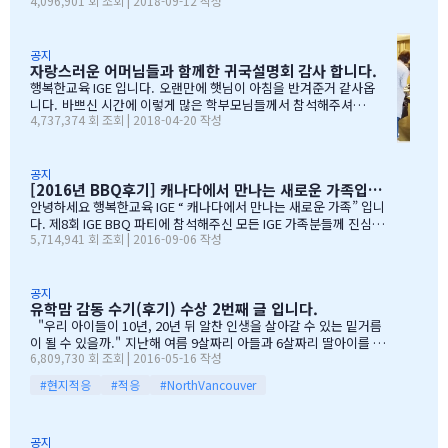
4,096,901 회 조회 | 2018-09-12 작성
무 감사합니다. 오전에 비가 와서 많이 걱정을 하엿지만, 다행이도
비가 않오지 않아서, 무사히 행사를 진행할수 잇었습니다. 잠을 설치
며, 이른 새벽부터 일어나, 일기예보를 보며, 비가 않온다고 하여, 너
무 감사하엿지요. (아마 작년에 참석하셧던 학부모님들은 아주 아주
공지
자랑스러운 어머님들과 함께한 귀국설명회 감사 합니다.
잘 아셧을것입니다 ^^). 매년 여름의 BBQ 파티는 WELCOME TO C
ANADA & WELCOME TO IGE 의미를 두고 있습니다. Q & A 에서 I
행복한교육 IGE 입니다. 오랜만에 햇님이 아침을 반겨준거 같사옵
GE 의 Motto 에 대해서, 언급드린봐와 같이, 행사 준비에 음식준비
니다. 바쁘신 시간에 이렇게 많은 학부모님들께서 참석해주셔서
4,737,374 회 조회 | 2018-04-20 작성
그리고 상품 물건을 구입하면서, 필요하신 생필품(?)이 무엇인지? 고
자리를 빛내주셔서 진심으로 감사 또 감사드립니다. 멀리서 남아
민 또 고민하고 쇼핑을 하였습니다. 또한, 음식은 염치스럽게 매년 어
서 오신 학부모님도 계시고, 요번 여름에 한국으로 돌아가시지않
머님께서…
지만, 미리 귀국에 대해서 대비하시는 학부모님들 계셔서 역시 Ko
rean 어머님들은 준비성은 최고 인걸 다시 느끼게된 하루엿습니
공지
[2016년 BBQ후기] 캐나다에서 만나는 새로운 가족입니다
다. 유학맘이야기에 댓글이 27 이였지만, 참석해주시는 학부모
님들은 50분이 넘으셔서, 처음 오픈닝때 당황스러웠지만요~~ 바
안녕하세요 행복한교육 IGE “ 캐나다에서 만나는 새로운 가족” 입니
쁘신 와중에 참석해주신 [TD은행,오경호부동산,웨스트캐나다종
다. 제8회 IGE BBQ 파티에 참석해주신 모든 IGE 가족분들께 진심으
5,714,941 회 조회 | 2016-09-06 작성
합보험,캐나다쉬핑(코쉽해운),한인모터스]VERY 감사드리며, 언제
로 감사드립니다. 오전에 비가 와서 걱정 또 걱정을 하였지만, 어느
나 다과를 책임져주시는 오경호 팀장님 사모님께 진심으로 감사드
어머님께서는 오시는 중이시라고 전화 한통에 이런 생각을 하엿지요
리옵니다. 6월말이면 학기가 마무리되고, 한국으로 귀국하시는
~~ 한분이 오시던 두분이 오시던 감사히 생각하는 마음으로 이른 오
데 불편한거 없이 꼼꼼히 준비하시기 바라며, 내일이면 아마도 무
전부터 차근 차근 준비하엿습니다. 많은 IGE 가족분들께서 참석해주
공지
유학맘 감동 수기(후기) 수상 2번째 글 입니다.
한의 카톡 및 연락이 오지않을까 생각이 …
셧으며,(총114가족) 노스밴쿠버,랭리교육청 교육감님들께서도 참석
해주셧습니다. 11시30분부터 오픈닝을 시작하엿고, 12시부터 BBQ
"우리 아이들이 10년, 20년 뒤 알찬 인생을 살아갈 수 있는 밑거름
파티 시작으로 START 하엿지요. 그 다음 자녀학생들을 위하여 보물
이 될 수 있을까." 지난해 여름 9살짜리 아들과 6살짜리 딸아이를 데
6,809,730 회 조회 | 2016-05-16 작성
찻기 그리고 Q & A 를 시작으로 학부모님들께 답을 마추신 분들께 선
리고 캐나다 밴쿠버로 조기유학을 떠날 결심을 했을 때, 매일밤 떠오
물을 증정하는 즐거운 시간을 가져습니다. 매년 여름마다 BBQ 파티
르는 고민이었습니다. 지난 10여년동안 부모님과 함께 삼대가 살아
#현지적응
#적응
#NorthVancouver
를 진행하면서 시간이 정말 빨리 가는구나 생각이 듭니다. 맨처음…
왔기에 고민은 더욱 컸습니다. 가족이 떨어져 지내는 시간을 나이 드
신 부모님들이 견디실 수 있을까 하는 점도 마음을 무겁게 했습니다.
하지만 부모님께서는 "아이들의 장래를 위해 맹모삼천지교(孟母三
공지
遷之敎, 맹자의 어머니가 자식을 위해 세 번 이사했다는 뜻)는 못할