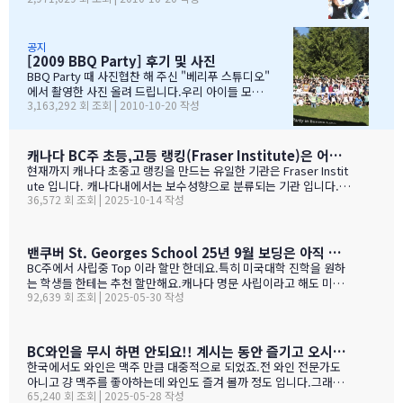
학년 아이들끼리 노벤에 있는 레이저텍에서 번개 모임을 하고 놀다가
다. 아버님/어머님들의 한마음으로 잘~알 마무리 할수있었
왔습니다.둘째는 친했던 친구들 집에 초대를 받아서 4명의 친구와 돌
습니다. 감사합니다...꾸벅!!! 이른 아침부터 준비하시고,
아가면서 sleep over하느라 집에 들어오질 않습니…
국경에서 장작 3시간동안 시간이 걸리셨고....오마이갓~!!!
공지
[2009 BBQ Party] 후기 및 사진
그래두 미국땅은 밟아보았죠~~추신수도 보고~~야구경기도
보고~~~따뜻한 햇빛아래에서 시원한 맥주도....ㅋㅋㅋ ^^
BBQ Party 때 사진협찬 해 주신 "베리푸 스튜디오"
아버님/어머님들의 여유스러운 모습에 저 또한 신나드라고
에서 촬영한 사진 올려 드립니다.우리 아이들 모
3,163,292 회 조회 | 2010-10-20 작성
요~~~응원도 힘차게 하며...단지 추신수 선수가 뒷 돌아보지
습 잘 찾아 보세요..혹시나 빠진 가족이 있더라도 용
않아서 아쉬웠지만...........( 쫌~~ 뒤를 돌아보고 손 한번 흔
서 해 주셔요..^_____________^
들어주면 안디나??? ^^ 다음에는 박찬호선수 ?) 역시 집
&…
떠나면 고생이죠??? ㅋㅋㅋㅋㅋㅋ …
캐나다 BC주 초등,고등 랭킹(Fraser Institute)은 어떻게 만들어 지나 ?
현재까지 캐나다 초중고 랭킹을 만드는 유일한 기관은 Fraser Instit
ute 입니다. 캐나다내에서는 보수성향으로 분류되는 기관 입니다.
36,572 회 조회 | 2025-10-14 작성
하여간일반적으로 학교 랭킹 하면 학교의 성적 그러니까 표준 시험결
과가 주가 될것으로 예상 하지만 ....주마다 차이는 있지만 20%-45%
가 학업 관련 비중이고 다른 여타 지수가 나머지를 차지 합니다. BC
고등학교의 경우 (9개 지표):평균 시험 점수 (Average exam mark)
밴쿠버 St. Georges School 25년 9월 보딩은 아직 자리가 있다고 하네요.
졸업률 (Diploma completion rate)학생당 이수 과목 수 (Courses
BC주에서 사립중 Top 이라 할만 한데요.특히 미국대학 진학을 원하
taken per student)진급 지연율 (Delayed advancement rate)
는 학생들 한테는 추천 할만해요.캐나다 명문 사립이라고 해도 미국
시험 낙제율 (Percentage of exams failed)학교 vs 시험 점수 차
92,639 회 조회 | 2025-05-30 작성
대학 진학은 그저그런 학교도 많거던요.이학교가 하여간 학비+보딩
이 (School vs. exam mark difference) 7-9. 성별 격차 지표 3개
이 젤 비싸기는 하죠.아래는 입학 절차 입니다. SSAT가 아직 준비 안
(Gender gap indicators)BC주의 경우 초등학교는 FSA(Foun…
된 학생들도 가능 하니 관심 있으시면 문의 주세요. Boarding Stud
ent TuitionCanadian Students$73,500American / Mexican / or
BC와인을 무시 하면 안되요!! 계시는 동안 즐기고 오시기를 바랍니다. (밴쿠버에서 소주는 얼마?)
Non-Resident Canadian Students$84,000International Stude
한국에서도 와인은 맥주 만큼 대중적으로 되었죠.전 와인 전문가도
nts$99,500
아니고 걍 맥주를 좋아하는데 와인도 즐겨 볼까 정도 입니다.그래도
65,240 회 조회 | 2025-05-28 작성
와인을 이것 저것 10년넘게 먹다 보니 캐나다, 미국 와인이 유럽산 대