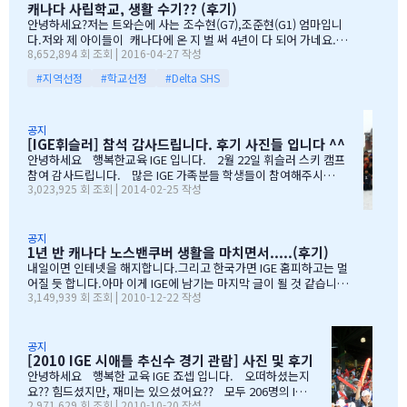
캐나다 사립학교, 생활 수기?? (후기)
망정, 조금이라도 기회가 있을 때 망설이지 말라"는 말로 오히려 제
안녕하세요?저는 트와슨에 사는 조수현(G7),조준현(G1) 엄마입니
등을 떠미셨습니다. 경제적인 여건이 딱히 좋은 것도 아니었습니다.
다.저와 제 아이들이 캐나다에 온 지 벌 써 4년이 다 되어 가네요.이
유학비용도 평소 한국에서 들어가던 교육비에 생활비가 조금 더 들어
8,652,894 회 조회 | 2016-04-27 작성
렇게 오래 있게 된 이유는 단 하나 너무 좋아서 입니다.철새도래지 바
가는 수준으로 잡았습니다. 자린고비 정신으로 단단히 무장을 했지
다도 가까이 있고 조용하고 제 아이들이 다니는 학교도 너무 좋습니
요. 어찌보면 단순무식하게 "영어도 배우고 아이들이 살아…
#지역선정
#학교선정
#Delta SHS
다.백인 비율도 높고요.ㅎㅎ제가 가장 만족도가 높았던 높게 생각 하
는 것은아이들이 다니는 학교입니다.Sacread heart school 입니
다.카톨릭 사립이구요.선생님들이 정말 좋습니다.교내 클럽 활동도
공지
정말 대단합니다.발론티어로 돌아가는 것도 대단하고요. 큰아이가
[IGE휘슬러] 참석 감사드립니다. 후기 사진들 입니다 ^^
처음 왔을 떼 G4 영어도 잘 못하고 힘들어 할 때 워낙 엉뚱한 놈이라
안녕하세요 행복한교육 IGE 입니다. 2월 22일 휘슬러 스키 캠프
엉뚱한 짓을 할 때도 선생님께서 괜찮다고남자아이들은 그렇게 크는
참여 감사드립니다. 많은 IGE 가족분들 학생들이 참여해주시고,
거라고 말씀해주시고아이의 작은 장단점도 다 알고 계시고 장점도
3,023,925 회 조회 | 2014-02-25 작성
빛내주셔서 감사드립니다. 안타깝게도 화창한 날씨여야하는데,
크게 칭찬해주시고학년 마지막 주에는 저를 앉혀놓고 방학 캠프 리
눈보라치는 휘슬러 였으며, 아무도 다치지않고 무사히 행사를 마추
스트 업도 &…
어서 다행입니다. 행사때마다 도와주시는 조이모터스 권도영 차
장님, 웨스트캐나다 보험 김정중부장님, 하나투어 지용구님, IGE S
공지
1년 반 캐나다 노스밴쿠버 생활을 마치면서.....(후기)
CHOOL 부서에 김미정선생님, 박숙희 선생님 그리고 코퀴틀람 사
무실에 김의정팀장님, 김예경님 진심을 감사드립니다. 마지막으
내일이면 인테넷을 해지합니다.그리고 한국가면 IGE 홈피하고는 멀
로 요번 행사를 진행해주신 전준성 본부장님께 감사드리며, 이벤트
어질 듯 합니다.아마 이게 IGE에 남기는 마지막 글이 될 것 같습니다
3,149,939 회 조회 | 2010-12-22 작성
까지 준비해주신 본부장님 수고많으셨습니다. " 스키 이벤트" 꼭
1년 반동안의 시간...저희 아이들에게 너무 소중한 시간이였습니다.
참여부탁리며, 휘슬러에서 찍은 사진들 올려드리오니, 필요하신 분
처음 유학을 결정하고 가장 고민되었던 것이 지역 및 학교와 유학원
들은 댓글로 남겨주시면, 카톡 혹은 메일로 보내드리겠습니다. 감
선택이였는데......추천 받은 세 군 데 중에서 선택한 IGE.....서비스
사합니다.…
마인드가 확실하고 고객을 끝까지 책임질 줄 아는 회사였습니다.한
공지
[2010 IGE 시애틀 추신수 경기 관람] 사진 및 후기
국 학생이 적은 웨스트 벤쿠버. 그리고 정 사장님이 추천해주신 caulf
eild.....최고의 선택이였습니다. 아이들은 지난 주 부터 계속 farew
안녕하세요 행복한 교육 IGE 죠셉 입니다. 오떠하셨는지
ell party입니다.지난 주에 큰애는 6학년 남자 애들 모두 모여서 이번
요?? 힘드셨지만, 재미는 있으셨어요?? 모두 206명의 IGE
2,971,629 회 조회 | 2010-10-20 작성
에 떠나는 한국 아이 2명을 위한 피자파티에 참석하였고 이번 주는 6
가족분들이 참석하셨으며, 무사히 이벤트 마무리되었습니