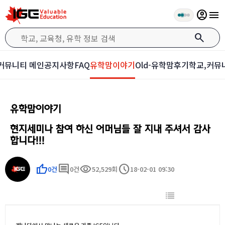
account_circle
menu
search
커뮤니티 메인
공지사항
FAQ
유학맘이야기
Old-유학맘후기
학교,커뮤
유학맘이야기
현지세미나 참여 하신 어머님들 잘 지내 주셔서 감사
합니다!!!
thumb_up
comment
visibility
schedule
0건
0건
52,529회
18-02-01 09:30