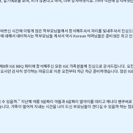
예보를 보며, 비가 않온다고 하여, 너무 감사하엿지요. (아마 작년에 참석하셧던 학부모님들은
하면서, 필요하신 생필품(?)이 무
게 매년 어머님께서…
. 바쁘신 시간에 이렇게 많은 학부모님들께서 참석해주셔서 자리를 빛내주셔서 진심으
에 대해서 대비하시는 학부모님들 계셔서 역시 Korean 어머님들은 준비성은 최고
셔서, 처음 오픈닝때 당황스러웠지만요~~ 바쁘신 와중에 참석해주신 [TD은행,오경
경호 팀장님 사모님께 진심으로 감사드리옵니다. 6월말이면 학기가 마무리되고, 한국으
…
른 오전부터 차근 차근 준비하엿습니다. 많은 IGE 가족분들께서 참석해주셧으며,(총114가족) 노스밴쿠버,랭리교육
, 12시부터 BBQ 파티 시작으로 START 하엿지요. 그 다음 자녀학생들을 위하여 
간을 가져습니다. 매년 여름마다 BBQ 파티를 진행하면서 시간이 정말 빨리 가는구나 생각이 듭니다. 맨처음…
을 때, 매일밤 떠오르는 고민이었습니
 못할망정, 조금이라도 기회가 있을 때 망설이지 말라"는 말로 오히려 제 등을 떠미셨습니다. 경제적인 
니다. 유학비용도 평소 한국에서 들어가던