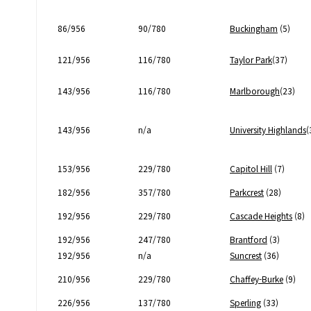
86/956
90/780
Buckingham
(5)
121/956
116/780
Taylor Park
(37)
143/956
116/780
Marlborough
(23)
143/956
n/a
University Highlands
(
153/956
229/780
Capitol Hill
(7)
182/956
357/780
Parkcrest
(28)
192/956
229/780
Cascade Heights
(8)
192/956
247/780
Brantford
(3)
192/956
n/a
Suncrest
(36)
210/956
229/780
Chaffey-Burke
(9)
226/956
137/780
Sperling
(33)