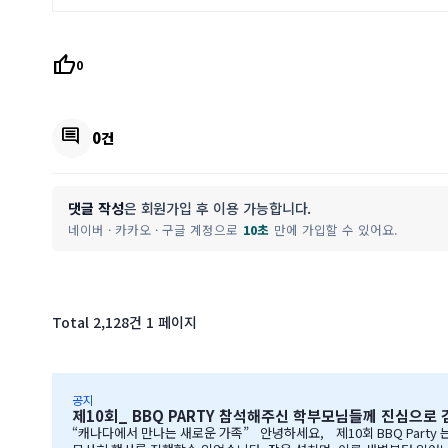
thumb_up
0
comment
0건
댓글 작성
은 회원가입 후 이용 가능합니다.
네이버 · 카카오 · 구글 계정으로
10초
만에 가입할 수 있어요.
Total 2,128건
1 페이지
공지
제10회_ BBQ PARTY 참석해주신 학부모님들께 진심으로
“캐나다에서 만나는 새로운 가족” 안녕하세요, 제10회 BBQ Party 는 즐거우셧는지요? 많은 학부모님들께서 자리를 빛내주셔서 너무 감사합니다. 오전에 비가 와서 많이 걱정을 하엿지만, 다행이도 비가 않오지 않아서,