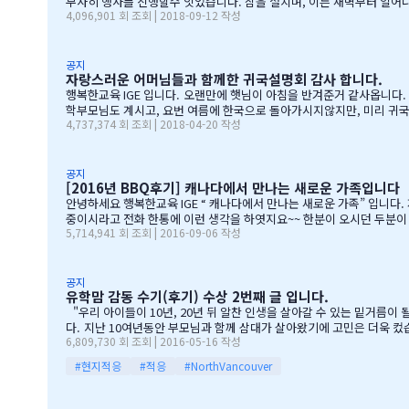
무사히 행사를 진행할수 잇었습니다. 잠을 설치며, 이른 새벽부터 일어나, 일기
4,096,901 회 조회 | 2018-09-12 작성
BQ 파티는 WELCOME TO CANADA & WELCOME TO IGE 의미를 두고 있습니다. Q & A 에서 IGE 의 Motto 에 대해서, 언급드린봐와 같이, 행사 준비에 음식준비 그리고 상품 물건을 구입
엇인지? 고민 또 고민하고 쇼핑을 하였습니다. 또한, 음식은 염치스럽
공지
자랑스러운 어머님들과 함께한 귀국설명회 감사 합니다.
행복한교육 IGE 입니다. 오랜만에 햇님이 아침을 반겨준거 같사옵니다
학부모님도 계시고, 요번 여름에 한국으로 돌아가시지않지만, 미리 귀국
4,737,374 회 조회 | 2018-04-20 작성
기에 댓글이 27 이였지만, 참석해주시는 학부모님들은 50분이 넘으
운),한인모터스]VERY 감사드리며, 언제나 다과를 책임져주시는 오
기 바라며, 내일이면 아마도 무한의 카톡 및 연락이 오지않을까 생각이 
공지
[2016년 BBQ후기] 캐나다에서 만나는 새로운 가족입니다
안녕하세요 행복한교육 IGE “ 캐나다에서 만나는 새로운 가족” 입니다. 제8회 IGE BBQ 파티에 참석해주신 모든 IGE 가족분들께 진심으로 감사드립니다. 오전에 비가 와서 걱정 또 걱정을 하였지만, 어느 어머님께서는 오시는
중이시라고 전화 한통에 이런 생각을 하엿지요~~ 한분이 오시던 두분이 오시던 감사히 생각하는 마음으로 이
5,714,941 회 조회 | 2016-09-06 작성
청 교육감님들께서도 참석해주셧습니다. 11시30분부터 오픈닝을 시작하엿고
들께 선물을 증정하는 즐거운 시
공지
유학맘 감동 수기(후기) 수상 2번째 글 입니다.
"우리 아이들이 10년, 20년 뒤 알찬 인생을 살아갈 수 있는 밑거름이 될 수 있을까." 지난해 여름 9살짜리 아들과 6살짜리 딸아이를 데리고 캐나다 밴쿠버로 조기유학을 떠날 결심을 했
다. 지난 10여년동안 부모님과 함께 삼대가 살아왔기에 고민은 더욱 컸습니다. 가족이 떨어져 지내는 시간을 나이 드신 부모님들이 견디실 수 있을까 하는 점도 마음을 무겁게 했습니다. 하지만 부모님께서는 "아이들의 장래를
6,809,730 회 조회 | 2016-05-16 작성
위해 맹모삼천지교(孟母三遷之敎, 맹자의 어머니가 자식을 위해 세 번 이사했다는 뜻)는
#현지적응
#적응
#NorthVancouver