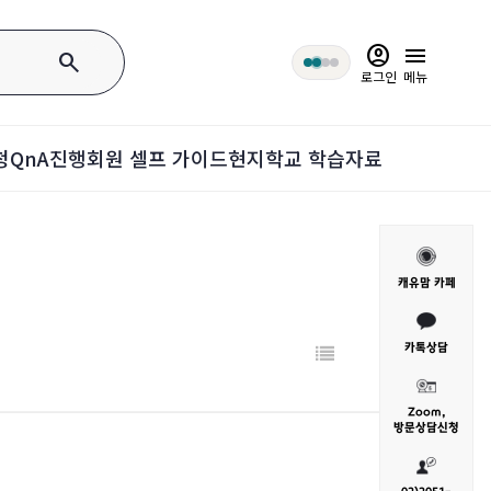
account_circle
menu
search
로그인
메뉴
청
QnA
진행회원 셀프 가이드
현지학교 학습자료
캐유맘 카페
카톡상담
Zoom,
방문
상담신청