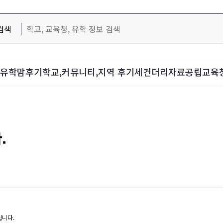
검색
d-유학맘후기
학교,커뮤니티,지역 후기
세컨더리자료
공립교육
.
됩니다.