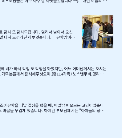
 아주 아주 잘 아셧을것입니다 ^^). 매년 여름의 B
로 감사 또 감사드립니다. 멀리서 남아서 오신
 인걸 다시 느끼게된 하루엿습니다. 유학맘이야
호부동산,웨스트캐나다종합보험,캐나다쉬핑(코쉽해
로 귀국하시는데 불편한거 없이 꼼꼼히 준비하시
보물찻기 그리고 Q & A 를 시작으로 학부모님들께 답을 마추신 분
여건이 딱히 좋은 것도 아니었습
 교육비에 생활비가 조금 더 들어가는 수준으로 잡았습니다. 자린고비 정신으로 단단히 무장을 했지요. 어찌보면 단순무식하게 "영어도 배우고 아이들이 살아…