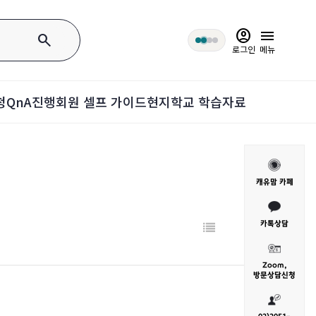
account_circle
menu
search
로그인
메뉴
청
QnA
진행회원 셀프 가이드
현지학교 학습자료
캐유맘 카페
카톡상담
Zoom,
방문
상담신청