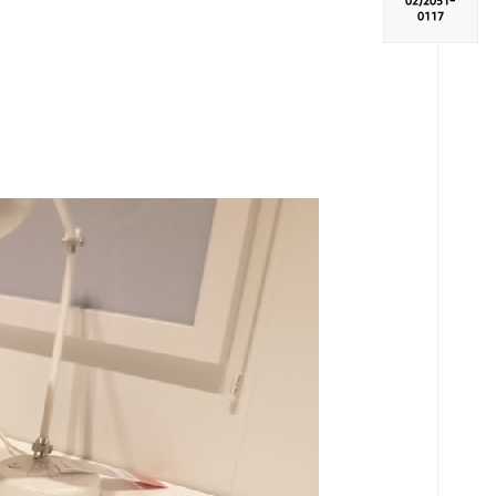
02)
2051-
0117