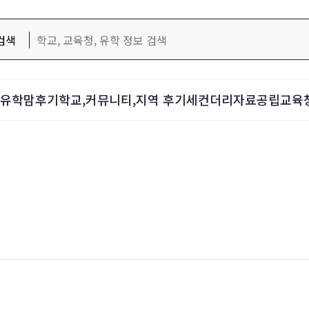
검색
d-유학맘후기
학교,커뮤니티,지역 후기
세컨더리자료
공립교육