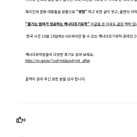
북미인과 문화 대충돌을 온몸으로
"경험"
하고 또한 같이 웃고, 울면서 사
"즐기는 엄마가 성공하는 캐나다조기유학"
이글을 쓴 이유도 같은 맥락 입
한국 시간 10월 14일에는 IGE에서만 할 수 있는
캐나다조기유학 온라인 Z
캐나다유학맘들의 다양한 후기도 읽어 보세요.
http://m.ige.kr/?cid=mt&pid=mt_after
끝까지 읽어 주신 모든 분들 감사 합니다.
thumb_up
0