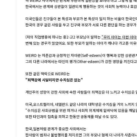
즉 WEIRD 사이에서는 관계와 무관하게 일관성을 보야야 하고 그렇게 할 
한국에서는 관계와 상관없이 일관되게 행동하는 것이 사회적 능력이나 호감
미국인들은 친구들이 본 특성과 부모가 본 특성이 일치 하는 비율이 한국인
한국의 경우 같은 사람을 두고 친구와 부모가 서로 다른 판단을 하는 경우가
(저의 직업병중에 하나는 중2-고2 부모님이 말하는
"우리 아이는 이런 아이
변해 있는 경우가 많았어요. 또한 부모가 말하는 아이가 캐나다 가고픈 이유
WEIRD 는 자존감과 긍정적인 자아관(Self-esteem)이 행복과 강한 상관
그외 다른 나라에서는 타인의 평가(Other-esteem)가 강한 영향을 끼친다고
또한 같은 맥락으로 WEIRD는
"죄책감에 시달리지만 수치심은 없는"
개인주의 성향이 강한 사회에 속한 사람들이 죄책감은 더 느끼고 수치심은 
미국,오스트렐리아, 네델란드 같은 나라의 대학생은 수치심을 거의 느끼지 않
"수치심은 사회규범을 위반 하거나 사회적 위계체제 밑바닥에 있음을 깨달을
또한 타인과의 접촉을 피하고 한동안 공동체를 떠날 수도 있다.
한국,일본처럼 관계가 중요한 사회에서는
한사람이 범죄나 불법행위를 저지르면 그의 부모나 형제 더 나아가 사촌이나