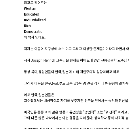
참고로 위어드는
W
estern
E
ducated
I
ndustrialized
R
ich
D
emocratic
의 약자 인데요.
저자는 이들이 지구상에 소수 이고 그리고 이상한 존재들? 이라고 하면서 어
저자 Joseph Henrich 교수님은 현재는 하버드대 인간 진화생물학 교수
통상 북미,유럽인들이 한국,일본에 비해 개인주의적 성향이라고 하죠.
그래서 이들은 친구,동료,부모,교수 낯선사람 같은 각기 다른 유형의 관계
예로 한국,일본인들은
교수앞에서는 내성적이고 자기를 낮추지만 친구들 앞에서는 농담과 장난을 
미국인은 종종 이와 같은 행동의 유연성을 "양면적" 또는 "위선적" 이라고
그외 다른 많은 나라에서는 이런 행동을 지혜롭다, 성숙하다 등의 사회적 능