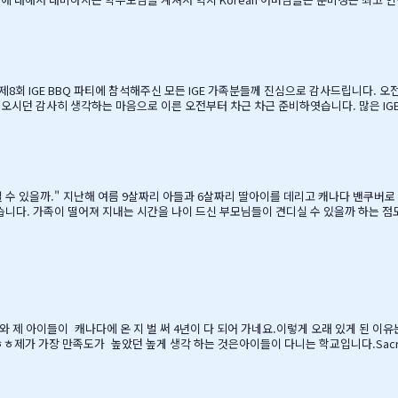
셔서, 처음 오픈닝때 당황스러웠지만요~~ 바쁘신 와중에 참석해주신 [TD은행,오경
경호 팀장님 사모님께 진심으로 감사드리옵니다. 6월말이면 학기가 마무리되고, 한국으
…
른 오전부터 차근 차근 준비하엿습니다. 많은 IGE 가족분들께서 참석해주셧으며,(총114가족) 노스밴쿠버,랭리교육
, 12시부터 BBQ 파티 시작으로 START 하엿지요. 그 다음 자녀학생들을 위하여 
간을 가져습니다. 매년 여름마다 BBQ 파티를 진행하면서 시간이 정말 빨리 가는구나 생각이 듭니다. 맨처음…
을 때, 매일밤 떠오르는 고민이었습니
 못할망정, 조금이라도 기회가 있을 때 망설이지 말라"는 말로 오히려 제 등을 떠미셨습니다. 경제적인 
니다. 유학비용도 평소 한국에서 들어가던
와 제 아이들이 캐나다에 온 지 벌 써 4년이 다 되어 가네요.이렇게 오래 있게 된 이
제가 가장 만족도가 높았던 높게 생각 하는 것은아이들이 다니는 학교입니다.Sacread
대단하고요. 큰아이가 처음 왔을 떼 G4 영어도 잘 못하고 힘들어 할 때 워낙 엉뚱한
도 크게 칭찬해주시고학년 마지막 주에는 저를 앉혀놓고 방학 캠프 리스트 업도 &…