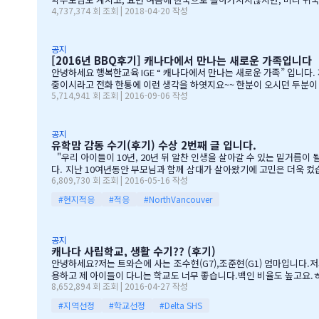
4,737,374 회 조회 | 2018-04-20 작성
기에 댓글이 27 이였지만, 참석해주시는 학부모님들은 50분이 넘으
운),한인모터스]VERY 감사드리며, 언제나 다과를 책임져주시는 오
기 바라며, 내일이면 아마도 무한의 카톡 및 연락이 오지않을까 생각이 
공지
[2016년 BBQ후기] 캐나다에서 만나는 새로운 가족입니다
안녕하세요 행복한교육 IGE “ 캐나다에서 만나는 새로운 가족” 입니다. 제8회 IGE BBQ 파티에 참석해주신 모든 IGE 가족분들께 진심으로 감사드립니다. 오전에 비가 와서 걱정 또 걱정을 하였지만, 어느 어머님께서는 오시는
중이시라고 전화 한통에 이런 생각을 하엿지요~~ 한분이 오시던 두분이 오시던 감사히 생각하는 마음으로 이
5,714,941 회 조회 | 2016-09-06 작성
청 교육감님들께서도 참석해주셧습니다. 11시30분부터 오픈닝을 시작하엿고
들께 선물을 증정하는 즐거운 시
공지
유학맘 감동 수기(후기) 수상 2번째 글 입니다.
"우리 아이들이 10년, 20년 뒤 알찬 인생을 살아갈 수 있는 밑거름이 될 수 있을까." 지난해 여름 9살짜리 아들과 6살짜리 딸아이를 데리고 캐나다 밴쿠버로 조기유학을 떠날 결심을 했
다. 지난 10여년동안 부모님과 함께 삼대가 살아왔기에 고민은 더욱 컸습니다. 가족이 떨어져 지내는 시간을 나이 드신 부모님들이 견디실 수 있을까 하는 점도 마음을 무겁게 했습니다. 하지만 부모님께서는 "아이들의 장래를
6,809,730 회 조회 | 2016-05-16 작성
위해 맹모삼천지교(孟母三遷之敎, 맹자의 어머니가 자식을 위해 세 번 이사했다는 뜻)는
#현지적응
#적응
#NorthVancouver
공지
캐나다 사립학교, 생활 수기?? (후기)
안녕하세요?저는 트와슨에 사는 조수현(G7),조준현(G1) 엄마입니다.저
용하고 제 아이들이 다니는 학교도 너무 좋습니다.백인 비율도 높고요.ㅎㅎ
8,652,894 회 조회 | 2016-04-27 작성
좋습니다.교내 클럽 활동도 정말 대단합니다.발론티어로 돌아가는 것도 
게 크는 거라고 말씀해주시고아이의 작은 장단점도 다 알고 계시고 장점
#지역선정
#학교선정
#Delta SHS