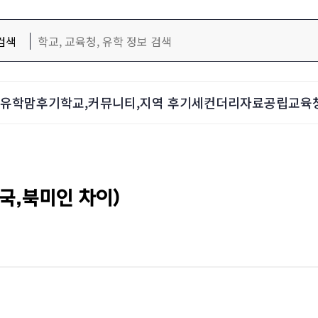
검색
d-유학맘후기
학교,커뮤니티,지역 후기
세컨더리자료
공립교육
국,북미인 차이)