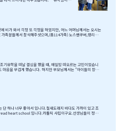
호부동산,웨스트캐나다종합보험,캐나다쉬핑(코쉽해
로 귀국하시는데 불편한거 없이 꼼꼼히 준비하시
보물찻기 그리고 Q & A 를 시작으로 학부모님들께 답을 마추신 분
여건이 딱히 좋은 것도 아니었습
 교육비에 생활비가 조금 더 들어가는 수준으로 잡았습니다. 자린고비 정신으로 단단히 무장을 했지요. 어찌보면 단순무식하게 "영어도 배우고 아이들이 살아…
유는 단 하나 너무 좋아서 입니다.철새도래지 바다도 가까이 있고 조
 heart school 입니다.카톨릭 사립이구요.선생님들이 정말
 놈이라 엉뚱한 짓을 할 때도 선생님께서 괜찮다고남자아이들은 그렇