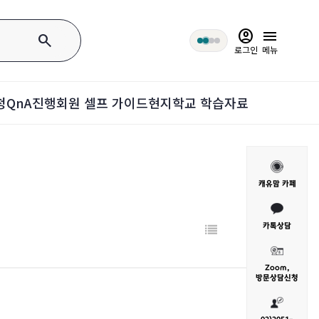
account_circle
menu
search
로그인
메뉴
청
QnA
진행회원 셀프 가이드
현지학교 학습자료
캐유맘 카페
카톡상담
Zoom,
방문
상담신청