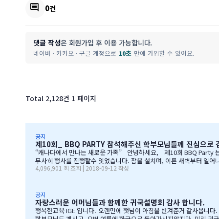
comment
0건
댓글 작성
은 회원가입 후 이용 가능합니다.
네이버 · 카카오 · 구글 계정으로
10초
만에 가입할 수 있어요.
Total 2,128건
1 페이지
공지
제10회_ BBQ PARTY 참석해주신 학부모님들께 진심으로
“캐나다에서 만나는 새로운 가족” 안녕하세요, 제10회 BBQ Party 는 즐거우셧는지요? 많은 학부모님들께서 자리를 빛내주셔서 너무 감사합니다. 오전에 비가 와서 많이 걱정을 하엿지만, 다행이도 비가 않오지 않아서,
무사히 행사를 진행할수 잇었습니다. 잠을 설치며, 이른 새벽부터 일어나, 일기
4,096,901 회 조회 | 2018-09-12 작성
BQ 파티는 WELCOME TO CANADA & WELCOME TO IGE 의미를 두고 있습니다. Q & A 에서 IGE 의 Motto 에 대해서, 언급드린봐와 같이, 행사 준비에 음식준비 그리고 상품 물건을 구입
엇인지? 고민 또 고민하고 쇼핑을 하였습니다. 또한, 음식은 염치스럽
공지
자랑스러운 어머님들과 함께한 귀국설명회 감사 합니다.
행복한교육 IGE 입니다. 오랜만에 햇님이 아침을 반겨준거 같사옵니다
학부모님도 계시고, 요번 여름에 한국으로 돌아가시지않지만, 미리 귀국