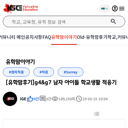
account_circle
menu
search
커뮤니티 메인
공지사항
FAQ
유학맘이야기
Old-유학맘후기
학교,커뮤
유학맘이야기
#현지적응
#적응
#Surrey
[유학맘후기]g4&g7 남자 아이들 학교생활 적응기
thumb_up
comment
visibility
schedule
IGE
0건
0건
189,150회
23-03-15 10:04