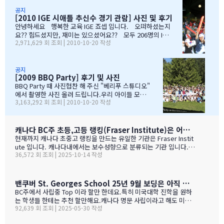
들은 댓글로 남겨주시면, 카톡 혹은 메일로 보내드리겠습니다. 감
선택이였는데......추천 받은 세 군 데 중에서 선택한 IGE.....서비스
사합니다.…
마인드가 확실하고 고객을 끝까지 책임질 줄 아는 회사였습니다.한
공지
[2010 IGE 시애틀 추신수 경기 관람] 사진 및 후기
국 학생이 적은 웨스트 벤쿠버. 그리고 정 사장님이 추천해주신 caulf
eild.....최고의 선택이였습니다. 아이들은 지난 주 부터 계속 farew
안녕하세요 행복한 교육 IGE 죠셉 입니다. 오떠하셨는지
ell party입니다.지난 주에 큰애는 6학년 남자 애들 모두 모여서 이번
요?? 힘드셨지만, 재미는 있으셨어요?? 모두 206명의 IGE
2,971,629 회 조회 | 2010-10-20 작성
에 떠나는 한국 아이 2명을 위한 피자파티에 참석하였고 이번 주는 6
가족분들이 참석하셨으며, 무사히 이벤트 마무리되었습니
학년 아이들끼리 노벤에 있는 레이저텍에서 번개 모임을 하고 놀다가
다. 아버님/어머님들의 한마음으로 잘~알 마무리 할수있었
왔습니다.둘째는 친했던 친구들 집에 초대를 받아서 4명의 친구와 돌
습니다. 감사합니다...꾸벅!!! 이른 아침부터 준비하시고,
아가면서 sleep over하느라 집에 들어오질 않습니…
국경에서 장작 3시간동안 시간이 걸리셨고....오마이갓~!!!
공지
[2009 BBQ Party] 후기 및 사진
그래두 미국땅은 밟아보았죠~~추신수도 보고~~야구경기도
보고~~~따뜻한 햇빛아래에서 시원한 맥주도....ㅋㅋㅋ ^^
BBQ Party 때 사진협찬 해 주신 "베리푸 스튜디오"
아버님/어머님들의 여유스러운 모습에 저 또한 신나드라고
에서 촬영한 사진 올려 드립니다.우리 아이들 모
3,163,292 회 조회 | 2010-10-20 작성
요~~~응원도 힘차게 하며...단지 추신수 선수가 뒷 돌아보지
습 잘 찾아 보세요..혹시나 빠진 가족이 있더라도 용
않아서 아쉬웠지만...........( 쫌~~ 뒤를 돌아보고 손 한번 흔
서 해 주셔요..^_____________^
들어주면 안디나??? ^^ 다음에는 박찬호선수 ?) 역시 집
&…
떠나면 고생이죠??? ㅋㅋㅋㅋㅋㅋ …
캐나다 BC주 초등,고등 랭킹(Fraser Institute)은 어떻게 만들어 지나 ?
현재까지 캐나다 초중고 랭킹을 만드는 유일한 기관은 Fraser Instit
ute 입니다. 캐나다내에서는 보수성향으로 분류되는 기관 입니다.
36,572 회 조회 | 2025-10-14 작성
하여간일반적으로 학교 랭킹 하면 학교의 성적 그러니까 표준 시험결
과가 주가 될것으로 예상 하지만 ....주마다 차이는 있지만 20%-45%
가 학업 관련 비중이고 다른 여타 지수가 나머지를 차지 합니다. BC
고등학교의 경우 (9개 지표):평균 시험 점수 (Average exam mark)
밴쿠버 St. Georges School 25년 9월 보딩은 아직 자리가 있다고 하네요.
졸업률 (Diploma completion rate)학생당 이수 과목 수 (Courses
BC주에서 사립중 Top 이라 할만 한데요.특히 미국대학 진학을 원하
taken per student)진급 지연율 (Delayed advancement rate)
는 학생들 한테는 추천 할만해요.캐나다 명문 사립이라고 해도 미국
시험 낙제율 (Percentage of exams failed)학교 vs 시험 점수 차
92,639 회 조회 | 2025-05-30 작성
대학 진학은 그저그런 학교도 많거던요.이학교가 하여간 학비+보딩
이 (School vs. exam mark difference) 7-9. 성별 격차 지표 3개
이 젤 비싸기는 하죠.아래는 입학 절차 입니다. SSAT가 아직 준비 안
(Gender gap indicators)BC주의 경우 초등학교는 FSA(Foun…