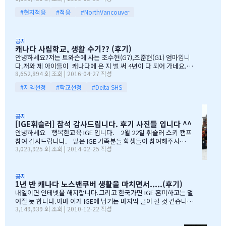
물을 증정하는 즐거운 시간을 가져습니다. 매년 여름마다 BBQ 파티
르는 고민이었습니다. 지난 10여년동안 부모님과 함께 삼대가 살아
#현지적응
#적응
#NorthVancouver
를 진행하면서 시간이 정말 빨리 가는구나 생각이 듭니다. 맨처음…
왔기에 고민은 더욱 컸습니다. 가족이 떨어져 지내는 시간을 나이 드
신 부모님들이 견디실 수 있을까 하는 점도 마음을 무겁게 했습니다.
하지만 부모님께서는 "아이들의 장래를 위해 맹모삼천지교(孟母三
공지
遷之敎, 맹자의 어머니가 자식을 위해 세 번 이사했다는 뜻)는 못할
캐나다 사립학교, 생활 수기?? (후기)
망정, 조금이라도 기회가 있을 때 망설이지 말라"는 말로 오히려 제
안녕하세요?저는 트와슨에 사는 조수현(G7),조준현(G1) 엄마입니
등을 떠미셨습니다. 경제적인 여건이 딱히 좋은 것도 아니었습니다.
다.저와 제 아이들이 캐나다에 온 지 벌 써 4년이 다 되어 가네요.이
유학비용도 평소 한국에서 들어가던 교육비에 생활비가 조금 더 들어
8,652,894 회 조회 | 2016-04-27 작성
렇게 오래 있게 된 이유는 단 하나 너무 좋아서 입니다.철새도래지 바
가는 수준으로 잡았습니다. 자린고비 정신으로 단단히 무장을 했지
다도 가까이 있고 조용하고 제 아이들이 다니는 학교도 너무 좋습니
요. 어찌보면 단순무식하게 "영어도 배우고 아이들이 살아…
#지역선정
#학교선정
#Delta SHS
다.백인 비율도 높고요.ㅎㅎ제가 가장 만족도가 높았던 높게 생각 하
는 것은아이들이 다니는 학교입니다.Sacread heart school 입니
다.카톨릭 사립이구요.선생님들이 정말 좋습니다.교내 클럽 활동도
공지
정말 대단합니다.발론티어로 돌아가는 것도 대단하고요. 큰아이가
[IGE휘슬러] 참석 감사드립니다. 후기 사진들 입니다 ^^
처음 왔을 떼 G4 영어도 잘 못하고 힘들어 할 때 워낙 엉뚱한 놈이라
안녕하세요 행복한교육 IGE 입니다. 2월 22일 휘슬러 스키 캠프
엉뚱한 짓을 할 때도 선생님께서 괜찮다고남자아이들은 그렇게 크는
참여 감사드립니다. 많은 IGE 가족분들 학생들이 참여해주시고,
거라고 말씀해주시고아이의 작은 장단점도 다 알고 계시고 장점도
3,023,925 회 조회 | 2014-02-25 작성
빛내주셔서 감사드립니다. 안타깝게도 화창한 날씨여야하는데,
크게 칭찬해주시고학년 마지막 주에는 저를 앉혀놓고 방학 캠프 리
눈보라치는 휘슬러 였으며, 아무도 다치지않고 무사히 행사를 마추
스트 업도 &…
어서 다행입니다. 행사때마다 도와주시는 조이모터스 권도영 차
장님, 웨스트캐나다 보험 김정중부장님, 하나투어 지용구님, IGE S
공지
1년 반 캐나다 노스밴쿠버 생활을 마치면서.....(후기)
CHOOL 부서에 김미정선생님, 박숙희 선생님 그리고 코퀴틀람 사
무실에 김의정팀장님, 김예경님 진심을 감사드립니다. 마지막으
내일이면 인테넷을 해지합니다.그리고 한국가면 IGE 홈피하고는 멀
로 요번 행사를 진행해주신 전준성 본부장님께 감사드리며, 이벤트
어질 듯 합니다.아마 이게 IGE에 남기는 마지막 글이 될 것 같습니다
3,149,939 회 조회 | 2010-12-22 작성
까지 준비해주신 본부장님 수고많으셨습니다. " 스키 이벤트" 꼭
1년 반동안의 시간...저희 아이들에게 너무 소중한 시간이였습니다.
참여부탁리며, 휘슬러에서 찍은 사진들 올려드리오니, 필요하신 분
처음 유학을 결정하고 가장 고민되었던 것이 지역 및 학교와 유학원