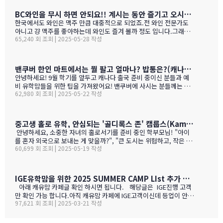
된 학생들도 가능 하니 관심 있으시면 문의 주세요. Boarding Stud
ent TuitionCanadian Students$73,500American / Mexican / or
BC와인을 무시 하면 안되요!! 계시는 동안 즐기고 오시기를 바랍니다. (밴쿠버에서 소주는 얼마?)
Non-Resident Canadian Students$84,000International Stude
한국에서도 와인은 맥주 만큼 대중적으로 되었죠.전 와인 전문가도
nts$99,500
아니고 걍 맥주를 좋아하는데 와인도 즐겨 볼까 정도 입니다.그래도
65,240 회 조회 | 2025-05-28 작성
와인을 이것 저것 10년넘게 먹다 보니 캐나다, 미국 와인이 유럽산 대
리보 가격부터 해서 난 좋더라 하는 것이 굳어 지기는 했어요.(일단
다음날 숙취감이 없어서. ㅎ)캐나다 첨 가시는분들이 놀라는 점중 하
나가 술을 마트,편의점에서 팔지 않고 따로 리쿼스토어나 와인 N 비
밴쿠버 한인 마트에서는 뭘 팔고 얼마나? 밥통은?(캐나다 출국 준비 중이신 분들과 예비 유학맘들을 위한)
어 스토어만 가야 살수 있다는 것이죠.하여간 이번에는 BC와인 장점
안녕하세요! 9월 학기를 앞두고 캐나다 출국 준비 중이신 분들과 예
을 한번 알아볼게요. GPT가 정리 해본 글이에요. 한번 보세요.그리고
비 유학맘들을 위한 팁을 가져왔어요! 밴쿠버에 사시는 분들께는 이
어떤 와인이 있나? 아래 사진으로 함 보세요.ㅎㅎ 그리고 밴쿠버에서
62,980 회 조회 | 2025-05-22 작성
미 익숙한 정보일 수도 있지만, 처음 가시는 분들께는 정말 유용할 거
파는 한국 소주 종류와 가격도 함 보세요. 당연 한국보다 비싸죠!!!1.
예요. 특히 먹고 사는 문제는 정말 중요하잖아요! 오늘은 코퀴틀람에
BC 와인이 유럽 와인보다 돋보이는 점구분BC 주 (오카나건 중심)유
있는 한남마트를 소개해드릴게요! 북미에서는 H-mart가 워낙 유명
럽 전통 산지기후·테루아한여름 일조량이 부르고뉴·토스카나보다 1
하지만, 밴쿠버 지역에서는 한남마트도 있죠. (홍보글 절대 아님 ㅋ
중고생 홀로 유학, 안심되는 '골디록스 존' 캠룹스(Kamloops)가 정답입니다
0-15 % 길고, 일교차가 커 산도가 살아 있음. 서늘한 밤 덕분에 과일
ㅋ)사진들을 보시면서 가격대와 어떤 물건들이 있는지 미리 체크해
안녕하세요, 소중한 자녀의 홀로서기를 준비 중인 학부모님! "아이
향이 …
보세요!특히 주목할 점은 전기밥솥인데요, 한국에서 가져간 제품은
를 혼자 외국으로 보내는 게 맞을까?", "큰 도시는 위험하고, 작은 도
전압이 달라서 사용할 수 없어서 어쩔 수 없이 현지에서 새로 구입해
60,699 회 조회 | 2025-05-19 작성
시는 교육환경이 부족할까?" 이런 고민으로 밤잠 설치시죠? 오늘은
야 하는 것중 하나 일수 있죠? 하기는 요새는 워낙 밥들을 먹지 않다
중고생 홀로 유학 가기에 가장 이상적인 캐나다 '캠룹스'를 소개해 드
보니 IGE에서 막판에 캐나다행을 결정 하신분들을 위해서 5월 31일
릴게요. 우리 아이 혼자 보내도 안심되는 '골디록스 존' 캠룹스 골디
추가로 zoom 으로 정착설명회를 하게 되었습니다.
록스 존이란 '너무 크지도 작지도 않은, 딱 적당한 환경'을 말해요. 아
IGE유학맘을 위한 2025 SUMMER CAMP LIst 추가 되었습니다.
이 혼자 유학가기에 캠룹스가 딱 맞는 이유, 함께 알아볼까요? ?️ 아
아래 캐유맘 카페글 확인 하시면 됩니다. 해당글은 IGE진행 고객
이 혼자서도 쉽게 적응할 수 있는 도시 규모 인구 약 1…
만 확인 가능 합니다.아직 캐유맘 카페에 IGE고객이신데 등업이 안된
97,621 회 조회 | 2025-03-21 작성
분들은 등업 신청 해주시기 바랍니다. 해당글 바로 가기 --> http
s://cafe.naver.com/canadauhakmoms/2775 https://ca
fe.naver.com/canadauhakmoms/2775