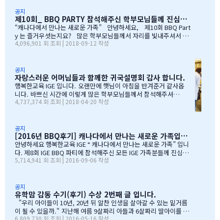
공지
제10회_ BBQ PARTY 참석해주신 학부모님들께 진심으로 감사드립니다
“캐나다에서 만나는 새로운 가족” 안녕하세요, 제10회 BBQ Part
y 는 즐거우셧는지요? 많은 학부모님들께서 자리를 빛내주셔서 너
4,096,901 회 조회 | 2018-09-12 작성
무 감사합니다. 오전에 비가 와서 많이 걱정을 하엿지만, 다행이도
비가 않오지 않아서, 무사히 행사를 진행할수 잇었습니다. 잠을 설치
며, 이른 새벽부터 일어나, 일기예보를 보며, 비가 않온다고 하여, 너
무 감사하엿지요. (아마 작년에 참석하셧던 학부모님들은 아주 아주
공지
자랑스러운 어머님들과 함께한 귀국설명회 감사 합니다.
잘 아셧을것입니다 ^^). 매년 여름의 BBQ 파티는 WELCOME TO C
ANADA & WELCOME TO IGE 의미를 두고 있습니다. Q & A 에서 I
행복한교육 IGE 입니다. 오랜만에 햇님이 아침을 반겨준거 같사옵
GE 의 Motto 에 대해서, 언급드린봐와 같이, 행사 준비에 음식준비
니다. 바쁘신 시간에 이렇게 많은 학부모님들께서 참석해주셔서
4,737,374 회 조회 | 2018-04-20 작성
그리고 상품 물건을 구입하면서, 필요하신 생필품(?)이 무엇인지? 고
자리를 빛내주셔서 진심으로 감사 또 감사드립니다. 멀리서 남아
민 또 고민하고 쇼핑을 하였습니다. 또한, 음식은 염치스럽게 매년 어
서 오신 학부모님도 계시고, 요번 여름에 한국으로 돌아가시지않
머님께서…
지만, 미리 귀국에 대해서 대비하시는 학부모님들 계셔서 역시 Ko
rean 어머님들은 준비성은 최고 인걸 다시 느끼게된 하루엿습니
공지
[2016년 BBQ후기] 캐나다에서 만나는 새로운 가족입니다
다. 유학맘이야기에 댓글이 27 이였지만, 참석해주시는 학부모
님들은 50분이 넘으셔서, 처음 오픈닝때 당황스러웠지만요~~ 바
안녕하세요 행복한교육 IGE “ 캐나다에서 만나는 새로운 가족” 입니
쁘신 와중에 참석해주신 [TD은행,오경호부동산,웨스트캐나다종
다. 제8회 IGE BBQ 파티에 참석해주신 모든 IGE 가족분들께 진심으
5,714,941 회 조회 | 2016-09-06 작성
합보험,캐나다쉬핑(코쉽해운),한인모터스]VERY 감사드리며, 언제
로 감사드립니다. 오전에 비가 와서 걱정 또 걱정을 하였지만, 어느
나 다과를 책임져주시는 오경호 팀장님 사모님께 진심으로 감사드
어머님께서는 오시는 중이시라고 전화 한통에 이런 생각을 하엿지요
리옵니다. 6월말이면 학기가 마무리되고, 한국으로 귀국하시는
~~ 한분이 오시던 두분이 오시던 감사히 생각하는 마음으로 이른 오
데 불편한거 없이 꼼꼼히 준비하시기 바라며, 내일이면 아마도 무
전부터 차근 차근 준비하엿습니다. 많은 IGE 가족분들께서 참석해주
공지
유학맘 감동 수기(후기) 수상 2번째 글 입니다.
한의 카톡 및 연락이 오지않을까 생각이 …
셧으며,(총114가족) 노스밴쿠버,랭리교육청 교육감님들께서도 참석
해주셧습니다. 11시30분부터 오픈닝을 시작하엿고, 12시부터 BBQ
"우리 아이들이 10년, 20년 뒤 알찬 인생을 살아갈 수 있는 밑거름
파티 시작으로 START 하엿지요. 그 다음 자녀학생들을 위하여 보물
이 될 수 있을까." 지난해 여름 9살짜리 아들과 6살짜리 딸아이를 데
6,809,730 회 조회 | 2016-05-16 작성
찻기 그리고 Q & A 를 시작으로 학부모님들께 답을 마추신 분들께 선
리고 캐나다 밴쿠버로 조기유학을 떠날 결심을 했을 때, 매일밤 떠오