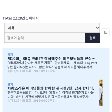
Total 2,128건
1 페이지
검색
공지
제10회_ BBQ PARTY 참석해주신 학부모님들께 진심으로 감사드립니다
“캐나다에서 만나는 새로운 가족” 안녕하세요, 제10회 BBQ Part
y 는 즐거우셧는지요? 많은 학부모님들께서 자리를 빛내주셔서 너
4,096,901 회 조회 | 2018-09-12 작성
무 감사합니다. 오전에 비가 와서 많이 걱정을 하엿지만, 다행이도
비가 않오지 않아서, 무사히 행사를 진행할수 잇었습니다. 잠을 설치
며, 이른 새벽부터 일어나, 일기예보를 보며, 비가 않온다고 하여, 너
무 감사하엿지요. (아마 작년에 참석하셧던 학부모님들은 아주 아주
공지
자랑스러운 어머님들과 함께한 귀국설명회 감사 합니다.
잘 아셧을것입니다 ^^). 매년 여름의 BBQ 파티는 WELCOME TO C
ANADA & WELCOME TO IGE 의미를 두고 있습니다. Q & A 에서 I
행복한교육 IGE 입니다. 오랜만에 햇님이 아침을 반겨준거 같사옵
GE 의 Motto 에 대해서, 언급드린봐와 같이, 행사 준비에 음식준비
니다. 바쁘신 시간에 이렇게 많은 학부모님들께서 참석해주셔서
4,737,374 회 조회 | 2018-04-20 작성
그리고 상품 물건을 구입하면서, 필요하신 생필품(?)이 무엇인지? 고
자리를 빛내주셔서 진심으로 감사 또 감사드립니다. 멀리서 남아
민 또 고민하고 쇼핑을 하였습니다. 또한, 음식은 염치스럽게 매년 어
서 오신 학부모님도 계시고, 요번 여름에 한국으로 돌아가시지않
머님께서…
지만, 미리 귀국에 대해서 대비하시는 학부모님들 계셔서 역시 Ko