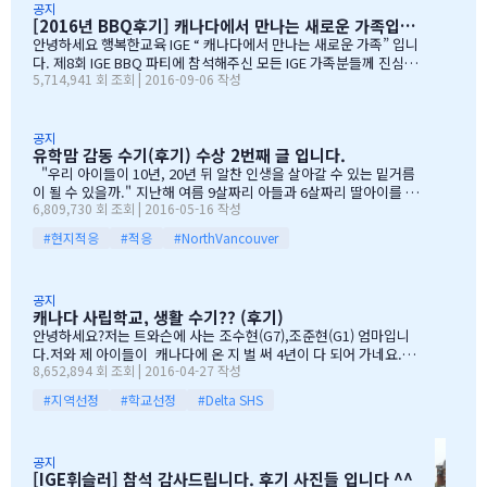
rean 어머님들은 준비성은 최고 인걸 다시 느끼게된 하루엿습니
공지
[2016년 BBQ후기] 캐나다에서 만나는 새로운 가족입니다
다. 유학맘이야기에 댓글이 27 이였지만, 참석해주시는 학부모
님들은 50분이 넘으셔서, 처음 오픈닝때 당황스러웠지만요~~ 바
안녕하세요 행복한교육 IGE “ 캐나다에서 만나는 새로운 가족” 입니
쁘신 와중에 참석해주신 [TD은행,오경호부동산,웨스트캐나다종
다. 제8회 IGE BBQ 파티에 참석해주신 모든 IGE 가족분들께 진심으
5,714,941 회 조회 | 2016-09-06 작성
합보험,캐나다쉬핑(코쉽해운),한인모터스]VERY 감사드리며, 언제
로 감사드립니다. 오전에 비가 와서 걱정 또 걱정을 하였지만, 어느
나 다과를 책임져주시는 오경호 팀장님 사모님께 진심으로 감사드
어머님께서는 오시는 중이시라고 전화 한통에 이런 생각을 하엿지요
리옵니다. 6월말이면 학기가 마무리되고, 한국으로 귀국하시는
~~ 한분이 오시던 두분이 오시던 감사히 생각하는 마음으로 이른 오
데 불편한거 없이 꼼꼼히 준비하시기 바라며, 내일이면 아마도 무
전부터 차근 차근 준비하엿습니다. 많은 IGE 가족분들께서 참석해주
공지
유학맘 감동 수기(후기) 수상 2번째 글 입니다.
한의 카톡 및 연락이 오지않을까 생각이 …
셧으며,(총114가족) 노스밴쿠버,랭리교육청 교육감님들께서도 참석
해주셧습니다. 11시30분부터 오픈닝을 시작하엿고, 12시부터 BBQ
"우리 아이들이 10년, 20년 뒤 알찬 인생을 살아갈 수 있는 밑거름
파티 시작으로 START 하엿지요. 그 다음 자녀학생들을 위하여 보물
이 될 수 있을까." 지난해 여름 9살짜리 아들과 6살짜리 딸아이를 데
6,809,730 회 조회 | 2016-05-16 작성
찻기 그리고 Q & A 를 시작으로 학부모님들께 답을 마추신 분들께 선
리고 캐나다 밴쿠버로 조기유학을 떠날 결심을 했을 때, 매일밤 떠오
물을 증정하는 즐거운 시간을 가져습니다. 매년 여름마다 BBQ 파티
르는 고민이었습니다. 지난 10여년동안 부모님과 함께 삼대가 살아
#현지적응
#적응
#NorthVancouver
를 진행하면서 시간이 정말 빨리 가는구나 생각이 듭니다. 맨처음…
왔기에 고민은 더욱 컸습니다. 가족이 떨어져 지내는 시간을 나이 드
신 부모님들이 견디실 수 있을까 하는 점도 마음을 무겁게 했습니다.
하지만 부모님께서는 "아이들의 장래를 위해 맹모삼천지교(孟母三
공지
遷之敎, 맹자의 어머니가 자식을 위해 세 번 이사했다는 뜻)는 못할
캐나다 사립학교, 생활 수기?? (후기)
망정, 조금이라도 기회가 있을 때 망설이지 말라"는 말로 오히려 제
안녕하세요?저는 트와슨에 사는 조수현(G7),조준현(G1) 엄마입니
등을 떠미셨습니다. 경제적인 여건이 딱히 좋은 것도 아니었습니다.
다.저와 제 아이들이 캐나다에 온 지 벌 써 4년이 다 되어 가네요.이
유학비용도 평소 한국에서 들어가던 교육비에 생활비가 조금 더 들어
8,652,894 회 조회 | 2016-04-27 작성
렇게 오래 있게 된 이유는 단 하나 너무 좋아서 입니다.철새도래지 바
가는 수준으로 잡았습니다. 자린고비 정신으로 단단히 무장을 했지
다도 가까이 있고 조용하고 제 아이들이 다니는 학교도 너무 좋습니
요. 어찌보면 단순무식하게 "영어도 배우고 아이들이 살아…
#지역선정
#학교선정
#Delta SHS
다.백인 비율도 높고요.ㅎㅎ제가 가장 만족도가 높았던 높게 생각 하
는 것은아이들이 다니는 학교입니다.Sacread heart school 입니
다.카톨릭 사립이구요.선생님들이 정말 좋습니다.교내 클럽 활동도
공지
정말 대단합니다.발론티어로 돌아가는 것도 대단하고요. 큰아이가
[IGE휘슬러] 참석 감사드립니다. 후기 사진들 입니다 ^^
처음 왔을 떼 G4 영어도 잘 못하고 힘들어 할 때 워낙 엉뚱한 놈이라