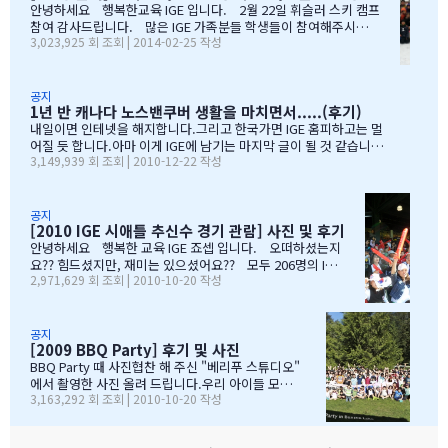
안녕하세요 행복한교육 IGE 입니다. 2월 22일 휘슬러 스키 캠프
엉뚱한 짓을 할 때도 선생님께서 괜찮다고남자아이들은 그렇게 크는
참여 감사드립니다. 많은 IGE 가족분들 학생들이 참여해주시고,
거라고 말씀해주시고아이의 작은 장단점도 다 알고 계시고 장점도
3,023,925 회 조회 | 2014-02-25 작성
빛내주셔서 감사드립니다. 안타깝게도 화창한 날씨여야하는데,
크게 칭찬해주시고학년 마지막 주에는 저를 앉혀놓고 방학 캠프 리
눈보라치는 휘슬러 였으며, 아무도 다치지않고 무사히 행사를 마추
스트 업도 &…
어서 다행입니다. 행사때마다 도와주시는 조이모터스 권도영 차
장님, 웨스트캐나다 보험 김정중부장님, 하나투어 지용구님, IGE S
공지
1년 반 캐나다 노스밴쿠버 생활을 마치면서.....(후기)
CHOOL 부서에 김미정선생님, 박숙희 선생님 그리고 코퀴틀람 사
무실에 김의정팀장님, 김예경님 진심을 감사드립니다. 마지막으
내일이면 인테넷을 해지합니다.그리고 한국가면 IGE 홈피하고는 멀
로 요번 행사를 진행해주신 전준성 본부장님께 감사드리며, 이벤트
어질 듯 합니다.아마 이게 IGE에 남기는 마지막 글이 될 것 같습니다
3,149,939 회 조회 | 2010-12-22 작성
까지 준비해주신 본부장님 수고많으셨습니다. " 스키 이벤트" 꼭
1년 반동안의 시간...저희 아이들에게 너무 소중한 시간이였습니다.
참여부탁리며, 휘슬러에서 찍은 사진들 올려드리오니, 필요하신 분
처음 유학을 결정하고 가장 고민되었던 것이 지역 및 학교와 유학원
들은 댓글로 남겨주시면, 카톡 혹은 메일로 보내드리겠습니다. 감
선택이였는데......추천 받은 세 군 데 중에서 선택한 IGE.....서비스
사합니다.…
마인드가 확실하고 고객을 끝까지 책임질 줄 아는 회사였습니다.한
공지
[2010 IGE 시애틀 추신수 경기 관람] 사진 및 후기
국 학생이 적은 웨스트 벤쿠버. 그리고 정 사장님이 추천해주신 caulf
eild.....최고의 선택이였습니다. 아이들은 지난 주 부터 계속 farew
안녕하세요 행복한 교육 IGE 죠셉 입니다. 오떠하셨는지
ell party입니다.지난 주에 큰애는 6학년 남자 애들 모두 모여서 이번
요?? 힘드셨지만, 재미는 있으셨어요?? 모두 206명의 IGE
2,971,629 회 조회 | 2010-10-20 작성
에 떠나는 한국 아이 2명을 위한 피자파티에 참석하였고 이번 주는 6
가족분들이 참석하셨으며, 무사히 이벤트 마무리되었습니
학년 아이들끼리 노벤에 있는 레이저텍에서 번개 모임을 하고 놀다가
다. 아버님/어머님들의 한마음으로 잘~알 마무리 할수있었
왔습니다.둘째는 친했던 친구들 집에 초대를 받아서 4명의 친구와 돌
습니다. 감사합니다...꾸벅!!! 이른 아침부터 준비하시고,
아가면서 sleep over하느라 집에 들어오질 않습니…
국경에서 장작 3시간동안 시간이 걸리셨고....오마이갓~!!!
공지
[2009 BBQ Party] 후기 및 사진
그래두 미국땅은 밟아보았죠~~추신수도 보고~~야구경기도
보고~~~따뜻한 햇빛아래에서 시원한 맥주도....ㅋㅋㅋ ^^
BBQ Party 때 사진협찬 해 주신 "베리푸 스튜디오"
아버님/어머님들의 여유스러운 모습에 저 또한 신나드라고
에서 촬영한 사진 올려 드립니다.우리 아이들 모
3,163,292 회 조회 | 2010-10-20 작성
요~~~응원도 힘차게 하며...단지 추신수 선수가 뒷 돌아보지
습 잘 찾아 보세요..혹시나 빠진 가족이 있더라도 용
않아서 아쉬웠지만...........( 쫌~~ 뒤를 돌아보고 손 한번 흔
서 해 주셔요..^_____________^
들어주면 안디나??? ^^ 다음에는 박찬호선수 ?) 역시 집
&…