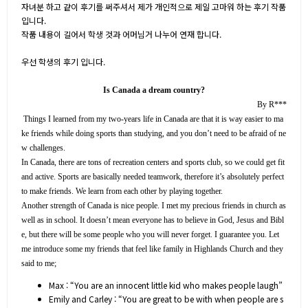
자녀분 하고 같이 후기를 써주셔서 제가 개인적으로 제일 고마워 하는 후기 작품
입니다.
작품 내용이 길어서 학생 것과 어머님거 나누어 연재 합니다.
우선 학생의 후기 입니다.
Is Canada a dream country?
By R***
Things I learned from my two-years life in Canada are that it is way easier to ma
ke friends while doing sports than studying, and you don’t need to be afraid of ne
w challenges.
In Canada, there are tons of recreation centers and sports club, so we could get fit
and active. Sports are basically needed teamwork, therefore it’s absolutely perfect
to make friends. We learn from each other by playing together.
Another strength of Canada is nice people. I met my precious friends in church as
well as in school. It doesn’t mean everyone has to believe in God, Jesus and Bibl
e, but there will be some people who you will never forget. I guarantee you. Let
me introduce some my friends that feel like family in Highlands Church and they
said to me;
Max : “You are an innocent little kid who makes people laugh”
Emily and Carley : “You are great to be with when people are s