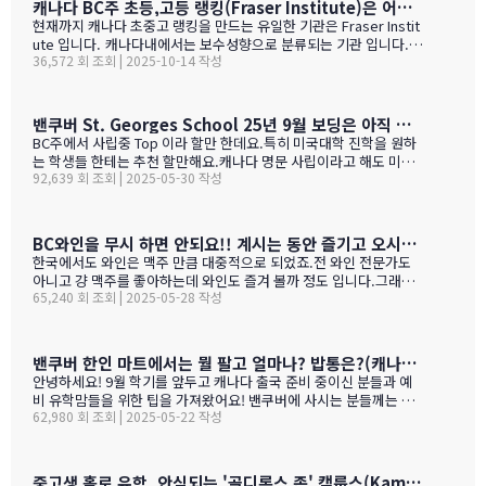
떠나면 고생이죠??? ㅋㅋㅋㅋㅋㅋ …
캐나다 BC주 초등,고등 랭킹(Fraser Institute)은 어떻게 만들어 지나 ?
현재까지 캐나다 초중고 랭킹을 만드는 유일한 기관은 Fraser Instit
ute 입니다. 캐나다내에서는 보수성향으로 분류되는 기관 입니다.
36,572 회 조회 | 2025-10-14 작성
하여간일반적으로 학교 랭킹 하면 학교의 성적 그러니까 표준 시험결
과가 주가 될것으로 예상 하지만 ....주마다 차이는 있지만 20%-45%
가 학업 관련 비중이고 다른 여타 지수가 나머지를 차지 합니다. BC
고등학교의 경우 (9개 지표):평균 시험 점수 (Average exam mark)
밴쿠버 St. Georges School 25년 9월 보딩은 아직 자리가 있다고 하네요.
졸업률 (Diploma completion rate)학생당 이수 과목 수 (Courses
BC주에서 사립중 Top 이라 할만 한데요.특히 미국대학 진학을 원하
taken per student)진급 지연율 (Delayed advancement rate)
는 학생들 한테는 추천 할만해요.캐나다 명문 사립이라고 해도 미국
시험 낙제율 (Percentage of exams failed)학교 vs 시험 점수 차
92,639 회 조회 | 2025-05-30 작성
대학 진학은 그저그런 학교도 많거던요.이학교가 하여간 학비+보딩
이 (School vs. exam mark difference) 7-9. 성별 격차 지표 3개
이 젤 비싸기는 하죠.아래는 입학 절차 입니다. SSAT가 아직 준비 안
(Gender gap indicators)BC주의 경우 초등학교는 FSA(Foun…
된 학생들도 가능 하니 관심 있으시면 문의 주세요. Boarding Stud
ent TuitionCanadian Students$73,500American / Mexican / or
BC와인을 무시 하면 안되요!! 계시는 동안 즐기고 오시기를 바랍니다. (밴쿠버에서 소주는 얼마?)
Non-Resident Canadian Students$84,000International Stude
한국에서도 와인은 맥주 만큼 대중적으로 되었죠.전 와인 전문가도
nts$99,500
아니고 걍 맥주를 좋아하는데 와인도 즐겨 볼까 정도 입니다.그래도
65,240 회 조회 | 2025-05-28 작성
와인을 이것 저것 10년넘게 먹다 보니 캐나다, 미국 와인이 유럽산 대
리보 가격부터 해서 난 좋더라 하는 것이 굳어 지기는 했어요.(일단
다음날 숙취감이 없어서. ㅎ)캐나다 첨 가시는분들이 놀라는 점중 하
나가 술을 마트,편의점에서 팔지 않고 따로 리쿼스토어나 와인 N 비
밴쿠버 한인 마트에서는 뭘 팔고 얼마나? 밥통은?(캐나다 출국 준비 중이신 분들과 예비 유학맘들을 위한)
어 스토어만 가야 살수 있다는 것이죠.하여간 이번에는 BC와인 장점
안녕하세요! 9월 학기를 앞두고 캐나다 출국 준비 중이신 분들과 예
을 한번 알아볼게요. GPT가 정리 해본 글이에요. 한번 보세요.그리고
비 유학맘들을 위한 팁을 가져왔어요! 밴쿠버에 사시는 분들께는 이
어떤 와인이 있나? 아래 사진으로 함 보세요.ㅎㅎ 그리고 밴쿠버에서
62,980 회 조회 | 2025-05-22 작성
미 익숙한 정보일 수도 있지만, 처음 가시는 분들께는 정말 유용할 거
파는 한국 소주 종류와 가격도 함 보세요. 당연 한국보다 비싸죠!!!1.
예요. 특히 먹고 사는 문제는 정말 중요하잖아요! 오늘은 코퀴틀람에
BC 와인이 유럽 와인보다 돋보이는 점구분BC 주 (오카나건 중심)유
있는 한남마트를 소개해드릴게요! 북미에서는 H-mart가 워낙 유명
럽 전통 산지기후·테루아한여름 일조량이 부르고뉴·토스카나보다 1
하지만, 밴쿠버 지역에서는 한남마트도 있죠. (홍보글 절대 아님 ㅋ
중고생 홀로 유학, 안심되는 '골디록스 존' 캠룹스(Kamloops)가 정답입니다
0-15 % 길고, 일교차가 커 산도가 살아 있음. 서늘한 밤 덕분에 과일