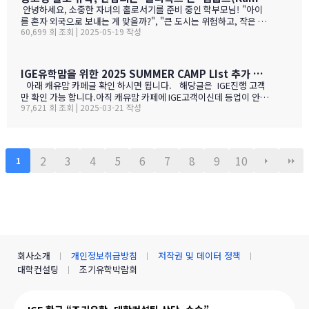
ㅋ)사진들을 보시면서 가격대와 어떤 물건들이 있는지 미리 체크해
안녕하세요, 소중한 자녀의 홀로서기를 준비 중인 학부모님! "아이
향이 …
보세요!특히 주목할 점은 전기밥솥인데요, 한국에서 가져간 제품은
를 혼자 외국으로 보내는 게 맞을까?", "큰 도시는 위험하고, 작은 도
전압이 달라서 사용할 수 없어서 어쩔 수 없이 현지에서 새로 구입해
60,699 회 조회 | 2025-05-19 작성
시는 교육환경이 부족할까?" 이런 고민으로 밤잠 설치시죠? 오늘은
야 하는 것중 하나 일수 있죠? 하기는 요새는 워낙 밥들을 먹지 않다
중고생 홀로 유학 가기에 가장 이상적인 캐나다 '캠룹스'를 소개해 드
보니 IGE에서 막판에 캐나다행을 결정 하신분들을 위해서 5월 31일
릴게요. 우리 아이 혼자 보내도 안심되는 '골디록스 존' 캠룹스 골디
추가로 zoom 으로 정착설명회를 하게 되었습니다.
록스 존이란 '너무 크지도 작지도 않은, 딱 적당한 환경'을 말해요. 아
IGE유학맘을 위한 2025 SUMMER CAMP LIst 추가 되었습니다.
이 혼자 유학가기에 캠룹스가 딱 맞는 이유, 함께 알아볼까요? ?️ 아
아래 캐유맘 카페글 확인 하시면 됩니다. 해당글은 IGE진행 고객
이 혼자서도 쉽게 적응할 수 있는 도시 규모 인구 약 1…
만 확인 가능 합니다.아직 캐유맘 카페에 IGE고객이신데 등업이 안된
97,621 회 조회 | 2025-03-21 작성
분들은 등업 신청 해주시기 바랍니다. 해당글 바로 가기 --> http
s://cafe.naver.com/canadauhakmoms/2775 https://ca
fe.naver.com/canadauhakmoms/2775
2
3
4
5
6
7
8
9
10
1
회사소개
개인정보취급방침
저작권 및 데이터 정책
대학컨설팅
조기유학박람회