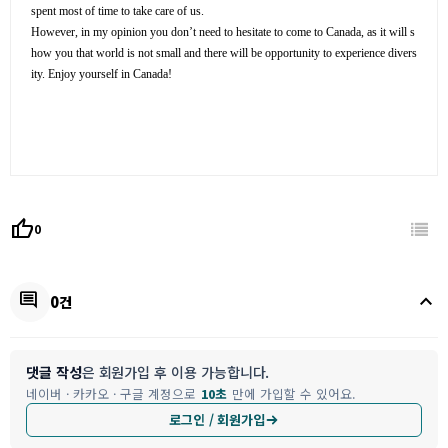
spent most of time to take care of us.
However, in my opinion you don’t need to hesitate to come to Canada, as it will s
how you that world is not small and there will be opportunity to experience divers
ity. Enjoy yourself in Canada!
thumb_up
0
keyboard_arrow_up
comment
0건
댓글 작성
은 회원가입 후 이용 가능합니다.
네이버 · 카카오 · 구글 계정으로
10초
만에 가입할 수 있어요.
로그인 / 회원가입