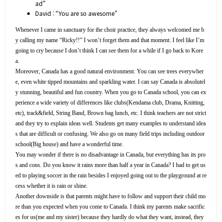
ad”
David : “You are so awesome”
Whenever I came in sanctuary for the choir practice, they always welcomed me b
y calling my name “Ricky!!” I won’t forget them and that moment. I feel like I’m
going to cry because I don’t think I can see them for a while if I go back to Kore
a.
Moreover, Canada has a good natural environment. You can see trees everywher
e, even white tipped mountains and sparkling water. I can say Canada is absolutel
y stunning, beautiful and fun country. When you go to Canada school, you can ex
perience a wide variety of differences like clubs(Kendama club, Drama, Knitting,
etc), track&field, String Band, Brown bag lunch, etc. I think teachers are not strict
and they try to explain ideas well. Students get many examples to understand idea
s that are difficult or confusing. We also go on many field trips including outdoor
school(Big house) and have a wonderful time.
You may wonder if there is no disadvantage in Canada, but everything has its pro
s and cons. Do you know it rains more than half a year in Canada? I had to get us
ed to playing soccer in the rain besides I enjoyed going out to the playground at re
cess whether it is rain or shine.
Another downside is that parents might have to follow and support their child mo
re than you expected when you come to Canada. I think my parents make sacrific
es for us(me and my sister) because they hardly do what they want, instead, they