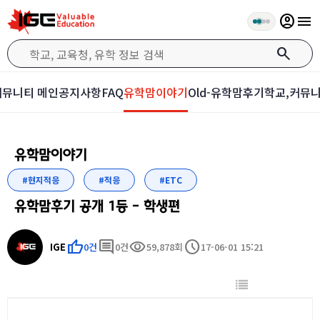
account_circle
menu
search
커뮤니티 메인
공지사항
FAQ
유학맘이야기
Old-유학맘후기
학교,커뮤니
유학맘이야기
#현지적응
#적응
#ETC
유학맘후기 공개 1등 - 학생편
thumb_up
comment
visibility
schedule
IGE
0건
0건
59,878회
17-06-01 15:21