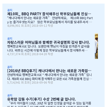
공지
제10회_ BBQ PARTY 참석해주신 학부모님들께 진심으로 감사드립니다
“캐나다에서 만나는 새로운 가족” 안녕하세요, 제10회 BBQ Part
y 는 즐거우셧는지요? 많은 학부모님들께서 자리를 빛내주셔서 너
4,096,901 회 조회 | 2018-09-12 작성
무 감사합니다. 오전에 비가 와서 많이 걱정을 하엿지만, 다행이도
비가 않오지 않아서, 무사히 행사를 진행할수 잇었습니다. 잠을 설치
며, 이른 새벽부터 일어나, 일기예보를 보며, 비가 않온다고 하여, 너
무 감사하엿지요. (아마 작년에 참석하셧던 학부모님들은 아주 아주
공지
자랑스러운 어머님들과 함께한 귀국설명회 감사 합니다.
잘 아셧을것입니다 ^^). 매년 여름의 BBQ 파티는 WELCOME TO C
ANADA & WELCOME TO IGE 의미를 두고 있습니다. Q & A 에서 I
행복한교육 IGE 입니다. 오랜만에 햇님이 아침을 반겨준거 같사옵
GE 의 Motto 에 대해서, 언급드린봐와 같이, 행사 준비에 음식준비
니다. 바쁘신 시간에 이렇게 많은 학부모님들께서 참석해주셔서
4,737,374 회 조회 | 2018-04-20 작성
그리고 상품 물건을 구입하면서, 필요하신 생필품(?)이 무엇인지? 고
자리를 빛내주셔서 진심으로 감사 또 감사드립니다. 멀리서 남아
민 또 고민하고 쇼핑을 하였습니다. 또한, 음식은 염치스럽게 매년 어
서 오신 학부모님도 계시고, 요번 여름에 한국으로 돌아가시지않
머님께서…
지만, 미리 귀국에 대해서 대비하시는 학부모님들 계셔서 역시 Ko
rean 어머님들은 준비성은 최고 인걸 다시 느끼게된 하루엿습니
공지
[2016년 BBQ후기] 캐나다에서 만나는 새로운 가족입니다
다. 유학맘이야기에 댓글이 27 이였지만, 참석해주시는 학부모
님들은 50분이 넘으셔서, 처음 오픈닝때 당황스러웠지만요~~ 바
안녕하세요 행복한교육 IGE “ 캐나다에서 만나는 새로운 가족” 입니
쁘신 와중에 참석해주신 [TD은행,오경호부동산,웨스트캐나다종
다. 제8회 IGE BBQ 파티에 참석해주신 모든 IGE 가족분들께 진심으
5,714,941 회 조회 | 2016-09-06 작성
합보험,캐나다쉬핑(코쉽해운),한인모터스]VERY 감사드리며, 언제
로 감사드립니다. 오전에 비가 와서 걱정 또 걱정을 하였지만, 어느
나 다과를 책임져주시는 오경호 팀장님 사모님께 진심으로 감사드
어머님께서는 오시는 중이시라고 전화 한통에 이런 생각을 하엿지요
리옵니다. 6월말이면 학기가 마무리되고, 한국으로 귀국하시는
~~ 한분이 오시던 두분이 오시던 감사히 생각하는 마음으로 이른 오
데 불편한거 없이 꼼꼼히 준비하시기 바라며, 내일이면 아마도 무
전부터 차근 차근 준비하엿습니다. 많은 IGE 가족분들께서 참석해주
공지
유학맘 감동 수기(후기) 수상 2번째 글 입니다.
한의 카톡 및 연락이 오지않을까 생각이 …
셧으며,(총114가족) 노스밴쿠버,랭리교육청 교육감님들께서도 참석
해주셧습니다. 11시30분부터 오픈닝을 시작하엿고, 12시부터 BBQ
"우리 아이들이 10년, 20년 뒤 알찬 인생을 살아갈 수 있는 밑거름