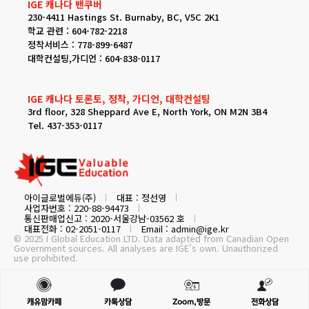
IGE 캐나다 밴쿠버
230-4411 Hastings St. Burnaby, BC, V5C 2K1
학교 관련 : 604-782-2218
정착서비스 : 778-899-6487
대학컨설팅,가디언 : 604-838-0117
IGE 캐나다 토론토, 정착, 가디언, 대학컨설팅
3rd floor, 328 Sheppard Ave E, North York, ON M2N 3B4
Tel. 437-353-0117
아이글로벌에듀(주)
대표 : 정선영
사업자번호 : 220-88-94473
통신판매업신고 : 2020-서울강남-03562 호
대표전화 : 02-2051-0117
Email : admin@ige.kr
© 2025 I Global Education LTD. Data adapted from Canadian Open
Government sources. All analyses are IGE's own. Unauthorized
use prohibited.
캐유맘카페
카톡상담
Zoom,방문
전화상담