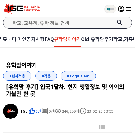
account_circle
menu
search
커뮤니티 메인
공지사항
FAQ
유학맘이야기
Old-유학맘후기
학교,커뮤
유학맘이야기
#현지적응
#적응
#Coquitlam
[유학맘 후기] 입국1달차. 현지 생활정보 및 아이와
가볼만 한 곳
thumb_up
comment
visibility
schedule
IGE
0건
0건
246,959회
23-02-25 13:33