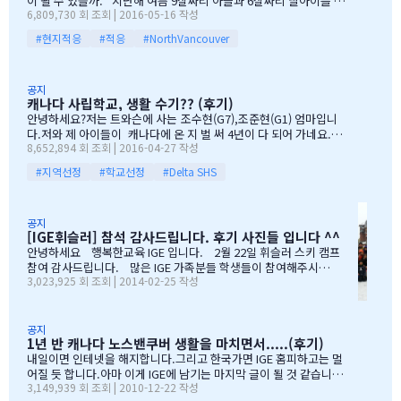
파티 시작으로 START 하엿지요. 그 다음 자녀학생들을 위하여 보물
이 될 수 있을까." 지난해 여름 9살짜리 아들과 6살짜리 딸아이를 데
6,809,730 회 조회 | 2016-05-16 작성
찻기 그리고 Q & A 를 시작으로 학부모님들께 답을 마추신 분들께 선
리고 캐나다 밴쿠버로 조기유학을 떠날 결심을 했을 때, 매일밤 떠오
물을 증정하는 즐거운 시간을 가져습니다. 매년 여름마다 BBQ 파티
르는 고민이었습니다. 지난 10여년동안 부모님과 함께 삼대가 살아
#현지적응
#적응
#NorthVancouver
를 진행하면서 시간이 정말 빨리 가는구나 생각이 듭니다. 맨처음…
왔기에 고민은 더욱 컸습니다. 가족이 떨어져 지내는 시간을 나이 드
신 부모님들이 견디실 수 있을까 하는 점도 마음을 무겁게 했습니다.
하지만 부모님께서는 "아이들의 장래를 위해 맹모삼천지교(孟母三
공지
遷之敎, 맹자의 어머니가 자식을 위해 세 번 이사했다는 뜻)는 못할
캐나다 사립학교, 생활 수기?? (후기)
망정, 조금이라도 기회가 있을 때 망설이지 말라"는 말로 오히려 제
안녕하세요?저는 트와슨에 사는 조수현(G7),조준현(G1) 엄마입니
등을 떠미셨습니다. 경제적인 여건이 딱히 좋은 것도 아니었습니다.
다.저와 제 아이들이 캐나다에 온 지 벌 써 4년이 다 되어 가네요.이
유학비용도 평소 한국에서 들어가던 교육비에 생활비가 조금 더 들어
8,652,894 회 조회 | 2016-04-27 작성
렇게 오래 있게 된 이유는 단 하나 너무 좋아서 입니다.철새도래지 바
가는 수준으로 잡았습니다. 자린고비 정신으로 단단히 무장을 했지
다도 가까이 있고 조용하고 제 아이들이 다니는 학교도 너무 좋습니
요. 어찌보면 단순무식하게 "영어도 배우고 아이들이 살아…
#지역선정
#학교선정
#Delta SHS
다.백인 비율도 높고요.ㅎㅎ제가 가장 만족도가 높았던 높게 생각 하
는 것은아이들이 다니는 학교입니다.Sacread heart school 입니
다.카톨릭 사립이구요.선생님들이 정말 좋습니다.교내 클럽 활동도
공지
정말 대단합니다.발론티어로 돌아가는 것도 대단하고요. 큰아이가
[IGE휘슬러] 참석 감사드립니다. 후기 사진들 입니다 ^^
처음 왔을 떼 G4 영어도 잘 못하고 힘들어 할 때 워낙 엉뚱한 놈이라
안녕하세요 행복한교육 IGE 입니다. 2월 22일 휘슬러 스키 캠프
엉뚱한 짓을 할 때도 선생님께서 괜찮다고남자아이들은 그렇게 크는
참여 감사드립니다. 많은 IGE 가족분들 학생들이 참여해주시고,
거라고 말씀해주시고아이의 작은 장단점도 다 알고 계시고 장점도
3,023,925 회 조회 | 2014-02-25 작성
빛내주셔서 감사드립니다. 안타깝게도 화창한 날씨여야하는데,
크게 칭찬해주시고학년 마지막 주에는 저를 앉혀놓고 방학 캠프 리
눈보라치는 휘슬러 였으며, 아무도 다치지않고 무사히 행사를 마추
스트 업도 &…
어서 다행입니다. 행사때마다 도와주시는 조이모터스 권도영 차
장님, 웨스트캐나다 보험 김정중부장님, 하나투어 지용구님, IGE S
공지
1년 반 캐나다 노스밴쿠버 생활을 마치면서.....(후기)
CHOOL 부서에 김미정선생님, 박숙희 선생님 그리고 코퀴틀람 사
무실에 김의정팀장님, 김예경님 진심을 감사드립니다. 마지막으
내일이면 인테넷을 해지합니다.그리고 한국가면 IGE 홈피하고는 멀
로 요번 행사를 진행해주신 전준성 본부장님께 감사드리며, 이벤트
어질 듯 합니다.아마 이게 IGE에 남기는 마지막 글이 될 것 같습니다
3,149,939 회 조회 | 2010-12-22 작성
까지 준비해주신 본부장님 수고많으셨습니다. " 스키 이벤트" 꼭
1년 반동안의 시간...저희 아이들에게 너무 소중한 시간이였습니다.