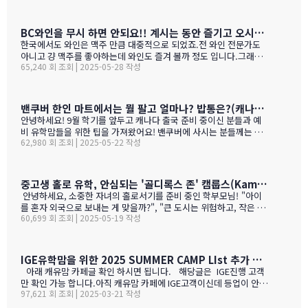
이 (School vs. exam mark difference) 7-9. 성별 격차 지표 3개
이 젤 비싸기는 하죠.아래는 입학 절차 입니다. SSAT가 아직 준비 안
(Gender gap indicators)BC주의 경우 초등학교는 FSA(Foun…
된 학생들도 가능 하니 관심 있으시면 문의 주세요. Boarding Stud
ent TuitionCanadian Students$73,500American / Mexican / or
BC와인을 무시 하면 안되요!! 계시는 동안 즐기고 오시기를 바랍니다. (밴쿠버에서 소주는 얼마?)
Non-Resident Canadian Students$84,000International Stude
한국에서도 와인은 맥주 만큼 대중적으로 되었죠.전 와인 전문가도
nts$99,500
아니고 걍 맥주를 좋아하는데 와인도 즐겨 볼까 정도 입니다.그래도
65,240 회 조회 | 2025-05-28 작성
와인을 이것 저것 10년넘게 먹다 보니 캐나다, 미국 와인이 유럽산 대
리보 가격부터 해서 난 좋더라 하는 것이 굳어 지기는 했어요.(일단
다음날 숙취감이 없어서. ㅎ)캐나다 첨 가시는분들이 놀라는 점중 하
나가 술을 마트,편의점에서 팔지 않고 따로 리쿼스토어나 와인 N 비
밴쿠버 한인 마트에서는 뭘 팔고 얼마나? 밥통은?(캐나다 출국 준비 중이신 분들과 예비 유학맘들을 위한)
어 스토어만 가야 살수 있다는 것이죠.하여간 이번에는 BC와인 장점
안녕하세요! 9월 학기를 앞두고 캐나다 출국 준비 중이신 분들과 예
을 한번 알아볼게요. GPT가 정리 해본 글이에요. 한번 보세요.그리고
비 유학맘들을 위한 팁을 가져왔어요! 밴쿠버에 사시는 분들께는 이
어떤 와인이 있나? 아래 사진으로 함 보세요.ㅎㅎ 그리고 밴쿠버에서
62,980 회 조회 | 2025-05-22 작성
미 익숙한 정보일 수도 있지만, 처음 가시는 분들께는 정말 유용할 거
파는 한국 소주 종류와 가격도 함 보세요. 당연 한국보다 비싸죠!!!1.
예요. 특히 먹고 사는 문제는 정말 중요하잖아요! 오늘은 코퀴틀람에
BC 와인이 유럽 와인보다 돋보이는 점구분BC 주 (오카나건 중심)유
있는 한남마트를 소개해드릴게요! 북미에서는 H-mart가 워낙 유명
럽 전통 산지기후·테루아한여름 일조량이 부르고뉴·토스카나보다 1
하지만, 밴쿠버 지역에서는 한남마트도 있죠. (홍보글 절대 아님 ㅋ
중고생 홀로 유학, 안심되는 '골디록스 존' 캠룹스(Kamloops)가 정답입니다
0-15 % 길고, 일교차가 커 산도가 살아 있음. 서늘한 밤 덕분에 과일
ㅋ)사진들을 보시면서 가격대와 어떤 물건들이 있는지 미리 체크해
안녕하세요, 소중한 자녀의 홀로서기를 준비 중인 학부모님! "아이
향이 …
보세요!특히 주목할 점은 전기밥솥인데요, 한국에서 가져간 제품은
를 혼자 외국으로 보내는 게 맞을까?", "큰 도시는 위험하고, 작은 도
전압이 달라서 사용할 수 없어서 어쩔 수 없이 현지에서 새로 구입해
60,699 회 조회 | 2025-05-19 작성
시는 교육환경이 부족할까?" 이런 고민으로 밤잠 설치시죠? 오늘은
야 하는 것중 하나 일수 있죠? 하기는 요새는 워낙 밥들을 먹지 않다
중고생 홀로 유학 가기에 가장 이상적인 캐나다 '캠룹스'를 소개해 드
보니 IGE에서 막판에 캐나다행을 결정 하신분들을 위해서 5월 31일
릴게요. 우리 아이 혼자 보내도 안심되는 '골디록스 존' 캠룹스 골디
추가로 zoom 으로 정착설명회를 하게 되었습니다.
록스 존이란 '너무 크지도 작지도 않은, 딱 적당한 환경'을 말해요. 아
IGE유학맘을 위한 2025 SUMMER CAMP LIst 추가 되었습니다.
이 혼자 유학가기에 캠룹스가 딱 맞는 이유, 함께 알아볼까요? ?️ 아
아래 캐유맘 카페글 확인 하시면 됩니다. 해당글은 IGE진행 고객
이 혼자서도 쉽게 적응할 수 있는 도시 규모 인구 약 1…
만 확인 가능 합니다.아직 캐유맘 카페에 IGE고객이신데 등업이 안된
97,621 회 조회 | 2025-03-21 작성
분들은 등업 신청 해주시기 바랍니다. 해당글 바로 가기 --> http
s://cafe.naver.com/canadauhakmoms/2775 https://ca