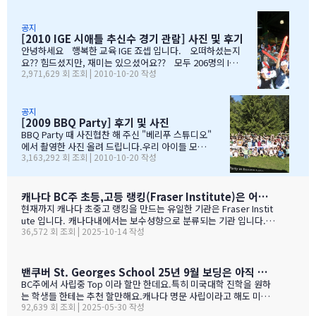
참여부탁리며, 휘슬러에서 찍은 사진들 올려드리오니, 필요하신 분
처음 유학을 결정하고 가장 고민되었던 것이 지역 및 학교와 유학원
들은 댓글로 남겨주시면, 카톡 혹은 메일로 보내드리겠습니다. 감
선택이였는데......추천 받은 세 군 데 중에서 선택한 IGE.....서비스
사합니다.…
마인드가 확실하고 고객을 끝까지 책임질 줄 아는 회사였습니다.한
공지
[2010 IGE 시애틀 추신수 경기 관람] 사진 및 후기
국 학생이 적은 웨스트 벤쿠버. 그리고 정 사장님이 추천해주신 caulf
eild.....최고의 선택이였습니다. 아이들은 지난 주 부터 계속 farew
안녕하세요 행복한 교육 IGE 죠셉 입니다. 오떠하셨는지
ell party입니다.지난 주에 큰애는 6학년 남자 애들 모두 모여서 이번
요?? 힘드셨지만, 재미는 있으셨어요?? 모두 206명의 IGE
2,971,629 회 조회 | 2010-10-20 작성
에 떠나는 한국 아이 2명을 위한 피자파티에 참석하였고 이번 주는 6
가족분들이 참석하셨으며, 무사히 이벤트 마무리되었습니
학년 아이들끼리 노벤에 있는 레이저텍에서 번개 모임을 하고 놀다가
다. 아버님/어머님들의 한마음으로 잘~알 마무리 할수있었
왔습니다.둘째는 친했던 친구들 집에 초대를 받아서 4명의 친구와 돌
습니다. 감사합니다...꾸벅!!! 이른 아침부터 준비하시고,
아가면서 sleep over하느라 집에 들어오질 않습니…
국경에서 장작 3시간동안 시간이 걸리셨고....오마이갓~!!!
공지
[2009 BBQ Party] 후기 및 사진
그래두 미국땅은 밟아보았죠~~추신수도 보고~~야구경기도
보고~~~따뜻한 햇빛아래에서 시원한 맥주도....ㅋㅋㅋ ^^
BBQ Party 때 사진협찬 해 주신 "베리푸 스튜디오"
아버님/어머님들의 여유스러운 모습에 저 또한 신나드라고
에서 촬영한 사진 올려 드립니다.우리 아이들 모
3,163,292 회 조회 | 2010-10-20 작성
요~~~응원도 힘차게 하며...단지 추신수 선수가 뒷 돌아보지
습 잘 찾아 보세요..혹시나 빠진 가족이 있더라도 용
않아서 아쉬웠지만...........( 쫌~~ 뒤를 돌아보고 손 한번 흔
서 해 주셔요..^_____________^
들어주면 안디나??? ^^ 다음에는 박찬호선수 ?) 역시 집
&…
떠나면 고생이죠??? ㅋㅋㅋㅋㅋㅋ …
캐나다 BC주 초등,고등 랭킹(Fraser Institute)은 어떻게 만들어 지나 ?
현재까지 캐나다 초중고 랭킹을 만드는 유일한 기관은 Fraser Instit
ute 입니다. 캐나다내에서는 보수성향으로 분류되는 기관 입니다.
36,572 회 조회 | 2025-10-14 작성
하여간일반적으로 학교 랭킹 하면 학교의 성적 그러니까 표준 시험결
과가 주가 될것으로 예상 하지만 ....주마다 차이는 있지만 20%-45%
가 학업 관련 비중이고 다른 여타 지수가 나머지를 차지 합니다. BC
고등학교의 경우 (9개 지표):평균 시험 점수 (Average exam mark)
밴쿠버 St. Georges School 25년 9월 보딩은 아직 자리가 있다고 하네요.
졸업률 (Diploma completion rate)학생당 이수 과목 수 (Courses
BC주에서 사립중 Top 이라 할만 한데요.특히 미국대학 진학을 원하
taken per student)진급 지연율 (Delayed advancement rate)
는 학생들 한테는 추천 할만해요.캐나다 명문 사립이라고 해도 미국
시험 낙제율 (Percentage of exams failed)학교 vs 시험 점수 차
92,639 회 조회 | 2025-05-30 작성
대학 진학은 그저그런 학교도 많거던요.이학교가 하여간 학비+보딩