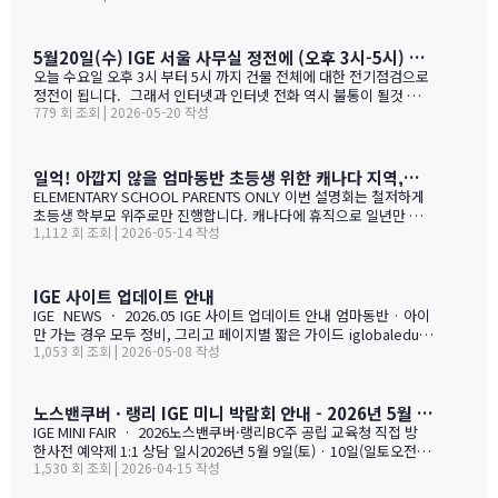
#1 — 캐나다에서 가디언과 대학 컨설팅 경험을 생생히 전달 드립니
다. 현재 캐나다에 있는 중고생 학부모님(유학맘, 영주권, 시민권)들
도 참가 가능합니다. 한국과 캐나다 부모님들의 궁금증과 고민을 같
5월20일(수) IGE 서울 사무실 정전에 (오후 3시-5시) 따른 상담 업무 불가 안내
이 공유할 수 있습니다. …
오늘 수요일 오후 3시 부터 5시 까지 건물 전체에 대한 전기점검으로
정전이 됩니다. 그래서 인터넷과 인터넷 전화 역시 불통이 될것 입니
779 회 조회 | 2026-05-20 작성
다. PC로 사용 하는 카카오톡 역시 불통이 될것 입니다. 전화,카카오
톡 모두 인터넷 연동이라 불가피 하게 해당 시간 동안 서비스 제한 됨
을 안내 드립니다. 정전 해지 이후에 정상적인 업무 복귀후 차례로 안
내드리겟습니다.
일억! 아깝지 않을 엄마동반 초등생 위한 캐나다 지역,학교 선택 설명회 5월28(목)
ELEMENTARY SCHOOL PARENTS ONLY 이번 설명회는 철저하게
초등생 학부모 위주로만 진행합니다. 캐나다에 휴직으로 일년만 가
1,112 회 조회 | 2026-05-14 작성
야 하는 가족, 초등생 영어교육 · 북미체험 · 가족 휴식을 위해 캐나
다 조기유학을 알아보는 가족을 위한 설명회입니다. ZOOM 온라인
설명회 5월 28일 (목) 오전 11시 ~ 1시 …
IGE 사이트 업데이트 안내
IGE NEWS · 2026.05 IGE 사이트 업데이트 안내 엄마동반 · 아이
만 가는 경우 모두 정비, 그리고 페이지별 짧은 가이드 iglobaleduca
1,053 회 조회 | 2026-05-08 작성
tion.org 가 새로 업데이트되었습니다. 이번에는 "엄마동반"과 "아
이만 가는 경우" 함께 정비되었습니다. 엄마(또는 아빠)가 함께 가시
는 경우, "교육청별 연간 예산 한눈에 보기" 가 새로 들어갔습니다.
학비 + 2베드 기준 렌트비 + 자녀 한 명 기준 생활비를 모두 합친 1년
노스밴쿠버 · 랭리 IGE 미니 박람회 안내 - 2026년 5월 9일(토) · 10일(일)
예산을 교육청별로 비교해 보실 수 있습니다. 추천 사립학교와 유학
IGE MINI FAIR · 2026노스밴쿠버·랭리BC주 공립 교육청 직접 방
맘들의 리얼한 후기도 같은 페이지에 함께 모았습니다. 자녀가 혼자
한사전 예약제 1:1 상담 일시2026년 5월 9일(토) · 10일(일토오전 1
가는 경우, 홈스테이·보딩스쿨·관리형 세 가지 형태를 한 …
1,530 회 조회 | 2026-04-15 작성
1시 — 오후 3시장소IGE 도곡동 사무실서울시 강남구 언주로 201, 2
01호 · 도곡동 SK리더스뷰형태사전 예약제 1:1 상담참가 교육청노