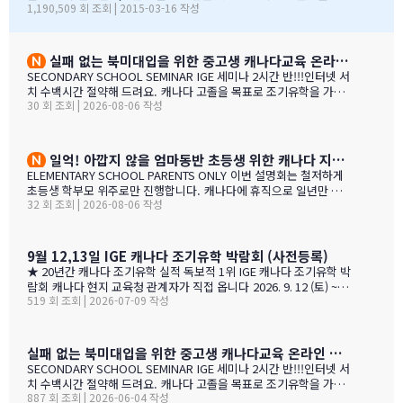
1,190,509 회 조회 | 2015-03-16 작성
유학 지역이 되었습니다. 우리는 서울에 다른 유학원들과도 파트
합니다. 이 틀간의 박람회를 개최하는 동안 많은 관심을 보여준 한국
너를 맺고 일을 하지만, IGE는 우리에게 중요한 동업자입니다. 우
인 가족들께서 꾸준히 방문해 주셨던 것은 좋은 조짐이며, IGE에 더
리의 공통된 노력을 통하여 지난 7년동안 수백 명의 학생들을 랭
많은 가족들이 생길 것으로 보여집니다. 노스밴쿠버 교육청과 이번
리의 학교들로 즐겁게 맞이할 수 있었습니다. IGE 직원분들과 함
박람회에 참가한 모든 교육청들에게도 이와 같은 좋은 일이 있기를
실패 없는 북미대입을 위한 중고생 캐나다교육 온라인 ZOOM 설명회 8월 27일(목)
께 협력하여 일하는 과정을 통해 우리는 한국 사…
바랍니다. 과거에 박람회 때마다 통역관을 배치해 주신 것에 대해 감
SECONDARY SCHOOL SEMINAR IGE 세미나 2시간 반!!!인터넷 서
사 드립니다. 특히 이번 주말 동안 세 명의 훌륭한 통역관과 일할 수
치 수백시간 절약해 드려요. 캐나다 고졸을 목표로 조기유학을 가지
있게 기회를 주셔서 고맙습니다. 세 분 모두 노스밴쿠버에 대해 자세
30 회 조회 | 2026-08-06 작성
는 않죠. 어떤 경우에도 중요한 것은 대학!!! 20년간 캐나다 조기유학
히 알고 있었으며, 미국이나 캐나다에서 직접 겪은 해외경험들을 나
#1 — 캐나다에서 가디언과 대학 컨설팅 경험을 생생히 전달 드립니
눌 수 있어서 많은 도움이 되었습니다. 노스밴쿠버가 오랜 시간 IGE
다. 현재 캐나다에 있는 중고생 학부모님(유학맘, 영주권, 시민권)들
와 IC…
도 참가 가능합니다. 한국과 캐나다 부모님들의 궁금증과 고민을 같
일억! 아깝지 않을 엄마동반 초등생 위한 캐나다 지역,학교 선택 설명회 8월25(화)
이 공유할 수 있습니다. …
ELEMENTARY SCHOOL PARENTS ONLY 이번 설명회는 철저하게
초등생 학부모 위주로만 진행합니다. 캐나다에 휴직으로 일년만 가
32 회 조회 | 2026-08-06 작성
야 하는 가족, 초등생 영어교육 · 북미체험 · 가족 휴식을 위해 캐나
다 조기유학을 알아보는 가족을 위한 설명회입니다. ZOOM 온라인
설명회 8월 25일 (화) 오전 11시 ~ 1시 밴쿠버 8월 24일 (월) 오후 7시
~ 9시 …
9월 12,13일 IGE 캐나다 조기유학 박람회 (사전등록)
★ 20년간 캐나다 조기유학 실적 독보적 1위 IGE 캐나다 조기유학 박
람회 캐나다 현지 교육청 관계자가 직접 옵니다 2026. 9. 12 (토) ~ 9.
519 회 조회 | 2026-07-09 작성
13 (일) 오전 11시 ~ 오후 5시 · 사전등록 필수 일시 2026년 9월 12
일(토) ~ 13일(일) · 오전 11시 ~ 오후 5시 장소 라이프 비즈니스 센터
(서울특별시 서초구 서초대로40길 49) 신청 사전등록 필수 — 아래
신청서에서 바로 신청하세요 사전등록 혜택 미리 신청하면 이런 혜택
실패 없는 북미대입을 위한 중고생 캐나다교육 온라인 ZOOM 설명회 6월 16일(화)
이 있습니다 혜택 1 신청비 전액 면제 학생당 약 CAD $200~300 수
SECONDARY SCHOOL SEMINAR IGE 세미나 2시간 반!!!인터넷 서
속 신청비 면제 혜택 2 인기 공립학교 우선 배정 …
치 수백시간 절약해 드려요. 캐나다 고졸을 목표로 조기유학을 가지
887 회 조회 | 2026-06-04 작성
는 않죠. 어떤 경우에도 중요한 것은 대학!!! 20년간 캐나다 조기유학