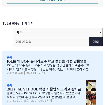
Total 609건
1 페이지
검색
공지
IGE는 왜 BC주·온타리오주 학교 랭킹을 직접 만들었을까?
IGE는 왜 BC주·온타리오주 학교 랭킹을 직접 만들게 되었을까? "프
레이저 인스티튜트 랭킹이 중단된 이후, 1년간의 데이터 정리 과정을
2,346 회 조회 | 2026-01-12 작성
공유합니다" 처음부터 랭킹을 만들려던 건 아니었습니다 IGE도 그동
안 캐나다 학교 랭킹 중 가장 널리 알려진 프레이저 인스티튜트(Fras
er Institute)의 랭킹을 참고해왔습니다. 학교 상담 시 참고 자료로
활용하기 좋았습니다. 그런데 문제가 생겼습니다. BC주 세컨더리 랭
공지
2017 IGE SCHOOL 학생의 졸업식 그리고 감사글
킹이 지난 7~8년 동안 업데이트되지 않고 있었습니다. 최근 자료로 B
C주 세컨더리 학교들의 현황을 파악하고 싶었는데, 참고할 만한 데이
올해는 5명의 IGE SCHOOL 학생들의 졸업식이 있었습니다.
터가 없어 어려움이 있었습니다. 그래서 직접 자료를 찾아보기 시작
묵묵히 응원해 주신 학부모님과 IGE 선생님들의 정성 덕에
1,175,191 회 조회 | 2017-06-09 작성
했습니다. '혹시 어딘가에 최신 학업 데이터가 있지 않을까?' 하는 마
모두 원하는 대학에 진학을 하게 되었음을 진심으로 감사드
음으로요. BC주 정부 데이터를 발견하다 며칠간 인터넷을 찾아보다
립니다. 학부모님들과 선생님이 IGE SCHOOL Band에 남긴