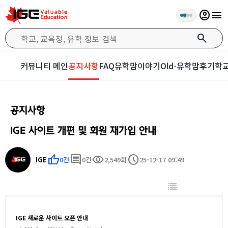
account_circle
menu
search
커뮤니티 메인
공지사항
FAQ
유학맘이야기
Old-유학맘후기
학교
공지사항
IGE 사이트 개편 및 회원 재가입 안내
thumb_up
comment
visibility
schedule
IGE
0건
0건
2,549회
25-12-17 09:49
IGE 새로운 사이트 오픈 안내