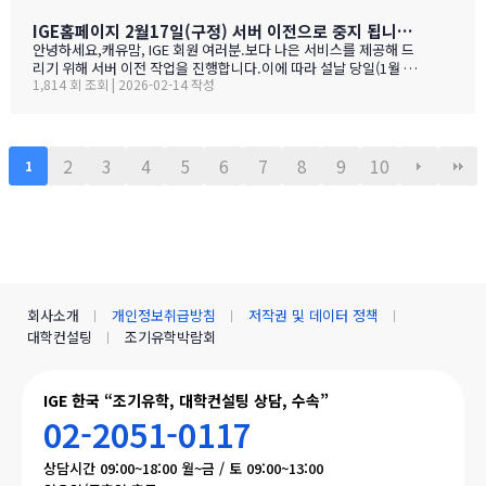
스밴쿠버 · 랭리 (BC주)참 가 신 청 하 기클릭 시 페이지 하단의 참
가등록 폼으로 이동합니다SECTION 01 · 방한 교육청노스밴쿠버
IGE홈페이지 2월17일(구정) 서버 이전으로 중지 됩니다.- 이해 부탁 드리며
교육청NORTH VANCOUVER · SD 44 밴쿠버 다운타운에서 Lions
안녕하세요,캐유맘, IGE 회원 여러분.보다 나은 서비스를 제공해 드
Gate Bridge를 건너면 20분 내로 도착하는 근교 주거 중심 지역입
리기 위해 서버 이전 작업을 진행합니다.이에 따라 설날 당일(1월 29
니다. 산·바다·숲이 어우러진 자연환경과, 밴쿠버 메트로 지역 중 가
1,814 회 조회 | 2026-02-14 작성
일) 오전 중 IGE 홈페이지(iglobaleducation.org) 접속이 일시적으
장 낮은 수준의 범죄율로, 엄마와 아이가 함께 생활하기에 안전하고
로 제한될 예정입니다.불편을 드려 죄송하며, 빠르게 정상화하도록
쾌적한 환경을 제공합니다.…
하겠습니다.모두 즐겁고 따뜻한 설 연휴 보내시길 바랍니다. ????— I
GE (I Global Education)
2
3
4
5
6
7
8
9
10
1
회사소개
개인정보취급방침
저작권 및 데이터 정책
대학컨설팅
조기유학박람회
IGE 한국 “조기유학, 대학컨설팅 상담, 수속”
02-2051-0117
상담시간 09:00~18:00 월~금 / 토 09:00~13:00