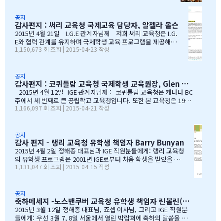
가 BC주 정부에서 발표한 주정부 시험 결과 데이터를…
글과 사진을 공유 합니다. Choi 기*맘 2017년 6월 7일 오후
1:52 39 읽음 한국시간으로 오늘 저녁 st.john졸업식이 시
공지
감사편지 : 써리 교육청 국제교육 담당자, 알젤라 올슨
작됩니다.오늘 졸업식에는 개인적인 사정으로 함께하지 못
하지만아쉬운 마음을 담아 함께 축하의 인사를 전합니다.오
2015년 4월 21일 I.G.E 관계자님께 저희 써리 교육청은 I.G.
늘 졸업식이 아이들만의 졸업식이 아닌몇년동안 저희 부모
E와 협력 관계를 유지하며 국제학생 교육 프로그램을 제공해올
1,150,673 회 조회 | 2015-04-23 작성
를 대신해 앞장 서 이끌어 주신선생님들의 졸업식이라 해도
수 있음에 만족하고 있습니다. I.G.E는 지난 10년간 써리 교육
과언이 아닐 듯 합니다.고비고비마다 힘이되어 주신선생님
청의 소중한 파트너로서 많은 일을 해주었습니다. I.G.E는 써
들, 한분 한분께 깊은 감사의 인사를 전하고 싶습니다.특히
리 지역에서 공부하는 학생들이 수준 높은 교육 과정을 경험할
나조카처럼 야단도치시고 때로는 버릇없이 한 행동들에도너
수 있도록 많은 도움을 주었습니다. 특별히 정해종 대표님을 비
공지
감사편지 : 코퀴틀람 교육청 국제학생 교육원장, Glen Conley
그러이 이해해주신 조셉이사님,아이들의 구멍난 빈 자리를
롯한 많은 I.G.E의 직원 여러분께서 종합적인 오리엔테이션과
말없이…
정착서비스, 방과후 프로그램, 홈스테이 프로그램을 비롯한 다
2015년 4월 12일 IGE 관계자님께 : 코퀴틀람 교육청은 캐나다 BC
양한 서비스를 제공해 주시는 등 물심양면의 지원을 해주셨습
주에서 세 번째로 큰 공립학교 교육청입니다. 또한 본 교육청은 1999
1,166,097 회 조회 | 2015-04-21 작성
니다. 이 같은 집중적 학습관리와 준비 프로그램, 그리고 지속
년부터 ‘국제학생 프로그램’을 제공해왔으며, 현재 캐나다에서 가장
적인 관리가 있었기에 써리 지역의 유학생들은 새로운 환경에
성공적인 공립학교 프로그램으로 자리매김하고 있습니다. 그리고 이
보다 빠르게 적응할 수 있었습니다. 저희 교육청은 앞으로도
와 같은 성과는 IGE 유학원이 저희 교육청과 파트너로서 협력해왔기
써리로의 유학을 희망하는 국제학생들을 위해 I.G.E와 협력 관
때문에 이루어낼 수 있었던 것이라고 생각합니다. 코퀴틀람 교육청
공지
감사 편지 - 랭리 교육청 유학생 책임자 Barry Bunyan
계를 유지해나갈 수 있…
이 IGE를 통해 국제학생 프로그램을 제공해 온지도 10년이 되어갑니
다. 그리고 이렇게 긴 시간 동안 많은 가족과 학생들이 캐나다에 잘
2015년 4월 2일 정해종 대표님과 IGE 직원분들에게: 랭리 교육청
정착하여 공부할 수 있었던 데에는, 정해종 대표님을 비롯하여 모든 I
의 유학생 프로그램은 2001년 IGE로부터 처음 학생을 받았을 때
1,131,047 회 조회 | 2015-04-15 작성
GE 직원의 헌신적인 노력이 있었음을 잘 알고 있습니다. 우리는 IGE
부터 IGE와 오랜 시간동안 신뢰있는 관계로 좋은 시간을 보내왔습
의 이 같은 노력과 헌신적인 지원에 매우 감사 드리며, 다시 한 번 IGE
니다. 해가 지나면서 IGE는 한국에서 가장 좋은 파트너 중 하나로
가 코퀴틀람 교육청의 가장 소중한 협력사임을 말…
자리매김 하였고, 우리는 매년 IGE가 주최하는 학생과 학부모 박
람회에 참가하길 고대합니다. IGE 직원들은 조직 기술과 정보의
공지
축하메세지 -노스밴쿠버 교육청 유학생 책임자 린볼린(Lynne Bolen) 편지
상세함, 그리고 테이블에 앉아 학부모님들과 소통할 때 IGE 통역
사 분들의 친절함과 지지적인 태도는 저에게 지속적으로 깊은 인
2015년 3월 12일 정해종 대표님, 죠셉 이사님, 그리고 IGE 직원분
상을 줍니다. 랭리는 한국인 가족들이 해외 유학지로 고려할 핵심
들에게: 우선 3월 7, 8일 서울에서 열린 박람회에 축하의 말씀을 전